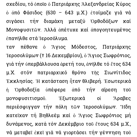
σχεδίου, τό ὁποῖο ὁ Πατριάρχης Ἀλεξανδρείας Κύρος
ὁ ἀπό Φάσιδος (630 – 643 μ.Χ.) ἑτοίμαζε γιά νά
σιγάσει τήν διαμάχη μεταξύ Ὀρθοδόξων καί
Μονοφυσιτῶν. Ἀλλά ἀπέτυχε καί ἀπογοητευμένος
ἐπανῆλθε στά Ἱεροσόλυμα.
Ὅταν πέθανε ὁ Ἅγιος Μόδεστος, Πατριάρχης
Ἱεροσολύμων († 16 Δεκεμβρίου), ὁ Ἅγιος Σωφρόνιος,
γιά τήν ὑπερβάλλουσα ἀρετή του, ἀνῆλθε τό ἔτος 634
μ.Χ. στόν πατριαρχικό θρόνο τῆς Σιωνίτιδος
Ἐκκλησίας. Ἡ κατάσταση ἦταν θλιβερή. Ἐσωτερικά
ἡ Ὀρθοδοξία ὑπέφερε ἀπό τήν αἵρεση τοῦ
μονοφυσιτισμοῦ. Ἐξωτερικά οἱ Ἄραβες
περιέσφιγγαν τήν πόλη τῶν Ἱεροσολύμων. Ἤδη
κατεῖχαν τή Βηθλεέμ καί ὁ Ἅγιος Σωφρόνιος μή
δυνάμενος, κατά τόν Δεκέμβριο τοῦ ἔτους 634 μ.Χ.,
νά μεταβεῖ ἐκεῖ γιά νά γιορτάσει τήν γέννηση τοῦ