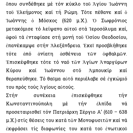
ὅπου συνδέθηκε μέ τόν κύκλο τοῦ Ἁγίου Ἰωάννη
τοῦ Ἐλεήμονος καί τή Ρώμη. Τότε πέθανε καί ὁ
Ἰωάννης ὁ Μόσχος (620 μ.Χ.). Ὁ Σωφρόνιος
μετακόμισε τό λείψανο αὐτοῦ στά Ἱεροσόλυμα καί,
ἀφοῦ τά ἐνταφίασε στή μονή τοῦ Ὁσίου Θεοδοσίου,
ἐπανέκαμψε στήν Ἀλεξάνδρεια. Ἐκεῖ προσβλήθηκε
τότε ἀπό ἀνίατη ἀσθένεια τῶν ὀφθαλμῶν.
Ἐπισκέφθηκε τότε τό ναό τῶν Ἁγίων Ἀναργύρων
Κύρου καί Ἰωάννου στό Ἀμπουκίρ καί
θεραπεύθηκε. Τό θαῦμα αὐτό περιέλαβε σέ ἐγκώμιό
του πρός τούς Ἁγίους αὐτούς.
Στήν συνέχεια ἐπισκέφθηκε τήν
Κωνσταντινούπολη μέ τήν ἐλπίδα νά
προσεταιρισθεῖ τόν Πατριάρχη Σέργιο Α’ (610 – 638
μ.Χ.) στίς θέσεις του κατά τῶν Μονοφυσιτῶν καί νά
ἐκφράσει τίς διαφωνίες του κατά τοῦ ἑνωτικοῦ