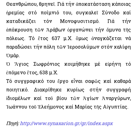
Θεανθρώπου, θρηνεῖ. Γιά τήν ἀποκατάσταση κάποιας
ἠρεμίας στό ποίμνιό του, συγκαλεῖ Σύνοδο καί
καταδικάζει τόν Μονοφυσιτισμό. Γιά τήν
ἀπόκρουση τῶν Ἀράβων ὀργανώνει τήν ἄμυνα τῆς
πόλεως. Τό ἔτος 637 μ.Χ. ὅμως ἀναγκάζεται νά
παραδώσει τήν πόλη τῶν Ἱεροσολύμων στόν χαλίφη
Ὀμάρ.
Ὁ Ἅγιος Σωφρόνιος κοιμήθηκε μέ εἰρήνη τό
ἑπόμενο ἔτος, 638 μ.Χ.
Τό συγγραφικό του ἔργο εἶναι σαφῶς καί καθαρά
ποιητικό. Διακρίθηκε κυρίως στήν συγγραφή
ἰδιομέλων καί τοῦ βίου τῶν Ἁγίων Ἀναργύρων,
Ἰωάννου τοῦ Ἐλεήμονος καί Μαρίας τῆς Αἰγυπτίας.
Πηγή:
http://www.synaxarion.gr/gr/index.aspx