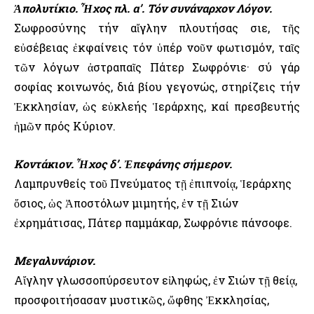
Ἀπολυτίκιο. Ἦχος πλ. α’. Τόν συνάναρχον Λόγον.
Σωφροσύνης τήν αἴγλην πλουτήσας Ὅσιε, τῆς
εὐσέβειας ἐκφαίνεις τόν ὑπέρ νοῦν φωτισμόν, ταῖς
τῶν λόγων ἀστραπαῖς Πάτερ Σωφρόνιε· σύ γάρ
σοφίας κοινωνός, διά βίου γεγονώς, στηρίζεις τήν
Ἐκκλησίαν, ὡς εὐκλεής Ἱεράρχης, καί πρεσβευτής
ἡμῶν πρός Κύριον.
Κοντάκιον. Ἦχος δ’. Ἐπεφάνης σήμερον.
Λαμπρυνθείς τοῦ Πνεύματος τῇ ἐπιπνοίᾳ, Ἱεράρχης
ὅσιος, ὡς Ἀποστόλων μιμητής, ἐν τῇ Σιών
ἐχρημάτισας, Πάτερ παμμάκαρ, Σωφρόνιε πάνσοφε.
Μεγαλυνάριον.
Αἴγλην γλωσσοπύρσευτον εἰληφώς, ἐν Σιών τῇ θείᾳ,
προσφοιτήσασαν μυστικῶς, ὤφθης Ἐκκλησίας,