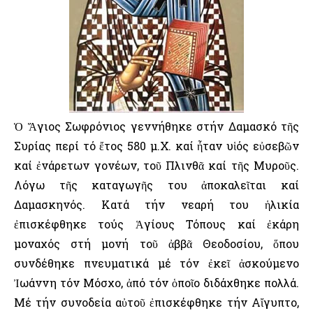
Ὁ Ἅγιος Σωφρόνιος γεννήθηκε στήν Δαμασκό τῆς
Συρίας περί τό ἔτος 580 μ.Χ. καί ἦταν υἱός εὐσεβῶν
καί ἐνάρετων γονέων, τοῦ Πλινθᾶ καί τῆς Μυροῦς.
Λόγω τῆς καταγωγῆς του ἀποκαλεῖται καί
Δαμασκηνός. Κατά τήν νεαρή του ἡλικία
ἐπισκέφθηκε τούς Ἁγίους Τόπους καί ἐκάρη
μοναχός στή μονή τοῦ ἀββᾶ Θεοδοσίου, ὅπου
συνδέθηκε πνευματικά μέ τόν ἐκεῖ ἀσκούμενο
Ἰωάννη τόν Μόσχο, ἀπό τόν ὁποῖο διδάχθηκε πολλά.
Μέ τήν συνοδεία αὐτοῦ ἐπισκέφθηκε τήν Αἴγυπτο,