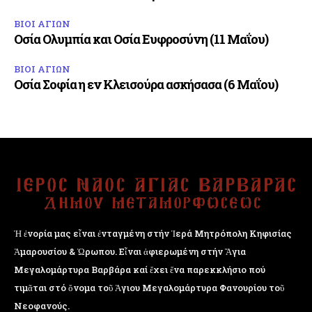
ΒΙΟΙ ΑΓΙΩΝ
Οσία Ολυμπία και Οσία Ευφροσύνη (11 Μαΐου)
ΒΙΟΙ ΑΓΙΩΝ
Οσία Σοφία η εν Κλεισούρα ασκήσασα (6 Μαΐου)
Ἡ ἐνορία μας εἶναι ἐνταγμένη στήν Ἱερά Μητρόπολη Κηφισίας
Ἁμαρουσίου & Ὠρωπου. Εἶναι ἀφιερωμένη στήν Ἅγια
Μεγαλομάρτυρα Βαρβάρα καί ἔχει ἕνα παρεκκλήσιο πού
τιμᾶται στό ὄνομα τοῦ Ἁγιου Μεγαλομάρτυρα Φανουρίου τοῦ
Νεοφανούς.