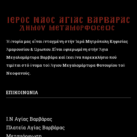
Ἡ ἐνορία μας εἶναι ἐνταγμένη στήν Ἱερά Μητρόπολη Κηφισίας
Ἁμαρουσίου & Ὠρωπου. Εἶναι ἀφιερωμένη στήν Ἅγια
Μεγαλομάρτυρα Βαρβάρα καί ἔχει ἕνα παρεκκλήσιο πού
τιμᾶται στό ὄνομα τοῦ Ἁγιου Μεγαλομάρτυρα Φανουρίου τοῦ
Νεοφανούς.
ΕΠΙΚΟΙΝΩΝΙΑ
Ι.Ν Αγίας Βαρβάρας
Πλατεία Αγίας Βαρβάρας
Μεταμόρφωση