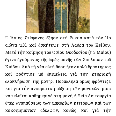
Ὁ Ἅγιος Στέφανος ἔζησε στή Ρωσία κατά τόν 11ο
αἰώνα μ.Χ. καί ἀσκήτεψε στή Λαύρα τοῦ Κιέβου.
Μετά τήν κοίμηση τοῦ Ὁσίου Θεοδοσίου († 3 Μαΐου)
ἔγινε ἡγούμενος τῆς ἱερᾶς μονῆς τῶν Σπηλαίων τοῦ
Κιέβου. Ἀπό τή νέα αὐτή θέση ἦταν πολύ δραστήριος
καί φρόντισε μέ ἐπιμέλεια γιά τήν κτηριακή
ὁλοκλήρωση τῆς μονῆς. Παράλληλα ὅμως φρόντιζε
καί γιά τήν πνευματική αὔξηση τῶν μοναχῶν. Ὅρισε
νά τελεῖται καθημερινά στή μονή, ἡ Θεία Λειτουργία
ὑπέρ ἀναπαύσεως τῶν μακαρίων κτιτόρων καί τῶν
κεκοιμημένων ἀδελφῶν, καθώς καί γιά τήν