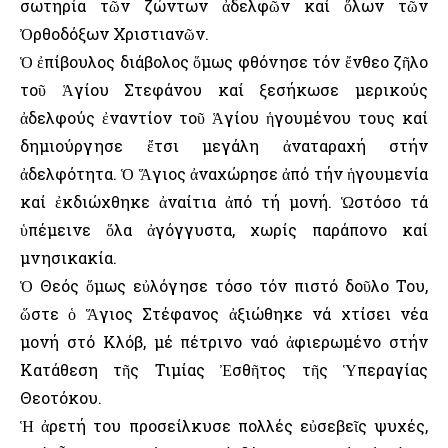
σωτηρία τῶν ζώντων ἀδελφῶν καί ὅλων τῶν
Ὀρθοδόξων Χριστιανῶν.
Ὁ ἐπίβουλος διάβολος ὅμως φθόνησε τόν ἔνθεο ζῆλο
τοῦ Ἁγίου Στεφάνου καί ξεσήκωσε μερικούς
ἀδελφούς ἐναντίον τοῦ Ἁγίου ἡγουμένου τους καί
δημιούργησε ἔτσι μεγάλη ἀναταραχή στήν
ἀδελφότητα. Ὁ Ἅγιος ἀναχώρησε ἀπό τήν ἡγουμενία
καί ἐκδιώχθηκε ἀναίτια ἀπό τή μονή. Ὡστόσο τά
ὑπέμεινε ὅλα ἀγόγγυστα, χωρίς παράπονο καί
μνησικακία.
Ὁ Θεός ὅμως εὐλόγησε τόσο τόν πιστό δοῦλο Του,
ὥστε ὁ Ἅγιος Στέφανος ἀξιώθηκε νά χτίσει νέα
μονή στό Κλόβ, μέ πέτρινο ναό ἀφιερωμένο στήν
Κατάθεση τῆς Τιμίας Ἐσθῆτος τῆς Ὑπεραγίας
Θεοτόκου.
Ἡ ἀρετή του προσείλκυσε πολλές εὐσεβεῖς ψυχές,