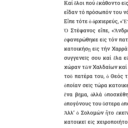
Καί ὅλοι πού ἐκάθοντο εἰ
εἶδαν τό πρόσωπόν του νά
Εἶπε τότε ὁ ἀρχιερεύς, «Ἔ
Ὁ Στέφανος εἶπε, «Ἄνδρ
ἐφανερώθηκε εἰς τόν πατ
κατοικήσῃ εἰς τήν Χαρράν
συγγενεῖς σου καί ἔλα ε
χώραν τῶν Χαλδαίων καί 
τοῦ πατέρα του, ὁ Θεός 
ὁποίαν σεῖς τώρα κατοικ
ἕνα βῆμα, ἀλλά ὑποσχέθ
ἀπογόνους του ὕστερα ἀπό 
Ἀλλ’ ὁ Σολομών ἦτο ἐκε
κατοικεῖ εἰς χειροποιήτο