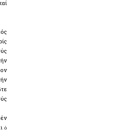
καί
εός
ρίς
ούς
τήν
τον
τήν
ὔτε
ούς
δέν
ι ὁ