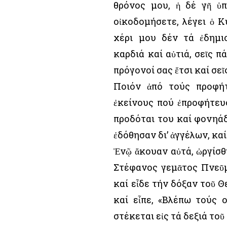
θρόνος μου, ἡ δέ γῆ ὑ
οἰκοδομήσετε, λέγει ὁ Κ
χέρι μου δέν τά ἐδημι
καρδιά καί αὐτιά, σεῖς π
πρόγονοί σας ἔτσι καί σεῖ
Ποιόν ἀπό τούς προφή
ἐκείνους πού ἐπροφήτευσ
προδόται του καί φονηάδ
ἐδόθησαν δι’ ἀγγέλων, κα
Ἐνῷ ἄκουαν αὐτά, ὠργίσθη
Στέφανος γεμᾶτος Πνεῦμ
καί εἶδε τήν δόξαν τοῦ Θ
καί εἶπε, «Βλέπω τούς 
στέκεται εἰς τά δεξιά τοῦ