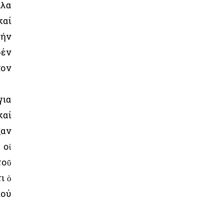
άλα
καί
τήν
δέν
ῖον
για
καί
ξαν
 οἱ
τοῦ
ι ὁ
πού