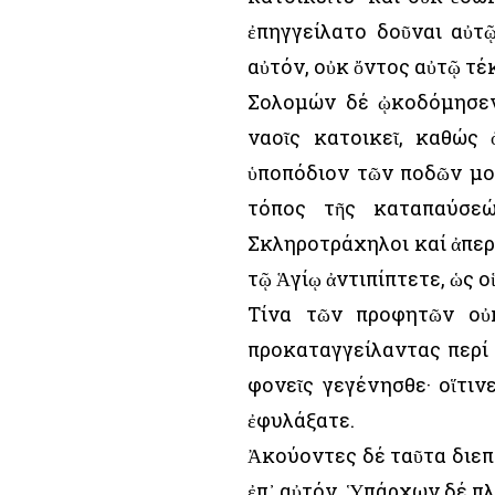
ἐπηγγείλατο δοῦναι αὐτ
αὐτόν, οὐκ ὄντος αὐτῷ τέ
Σολομών δέ ᾠκοδόμησεν 
ναοῖς κατοικεῖ, καθώς 
ὑποπόδιον τῶν ποδῶν μου
τόπος τῆς καταπαύσεώ
Σκληροτράχηλοι καί ἀπερί
τῷ Ἁγίῳ ἀντιπίπτετε, ὡς ο
Τίνα τῶν προφητῶν οὐκ
προκαταγγείλαντας περί 
φονεῖς γεγένησθε· οἵτιν
ἐφυλάξατε.
Ἀκούοντες δέ ταῦτα διεπ
ἐπ᾿ αὐτόν. Ὑπάρχων δέ πλ