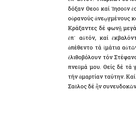
δόξαν Θεοῦ καί Ἰησοῦν ἑσ
οὐρανούς ἀνεῳγμένους καί
Κράξαντες δέ φωνῇ μεγά
ἐπ᾿ αὐτόν, καί ἐκβαλόν
ἀπέθεντο τά ἱμάτια αὐτ
ἐλιθοβόλουν τόν Στέφανο
πνεῦμά μου. Θείς δέ τά 
τήν ἁμαρτίαν ταύτην. Καί
Σαῦλος δέ ἦν συνευδοκῶν 