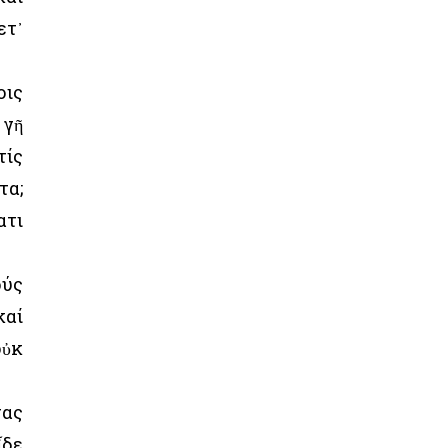
ετ᾿
οις
 γῆ
τίς
τα;
ατι
ούς
καί
οὐκ
τας
ἶδε