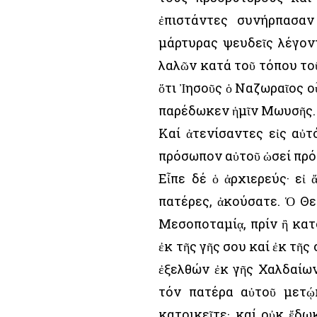
ἐπιστάντες συνήρπασαν
μάρτυρας ψευδεῖς λέγον
λαλῶν κατά τοῦ τόπου το
ὅτι Ἰησοῦς ὁ Ναζωραῖος ο
παρέδωκεν ἡμῖν Μωυσῆς.
Καί ἀτενίσαντες εἰς αὐτ
πρόσωπον αὐτοῦ ὡσεί πρ
Εἶπε δέ ὁ ἀρχιερεύς· εἰ
πατέρες, ἀκούσατε. Ὁ Θε
Μεσοποταμίᾳ, πρίν ἢ κατο
ἐκ τῆς γῆς σου καί ἐκ τῆς 
ἐξελθών ἐκ γῆς Χαλδαίω
τόν πατέρα αὐτοῦ μετῴ
κατοικεῖτε· καί οὐκ ἔδω