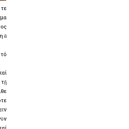
 τε
ημα
τος
η ἃ
 τό
καί
 τῇ
λθε
ότε
εῖν
νῦν
καί