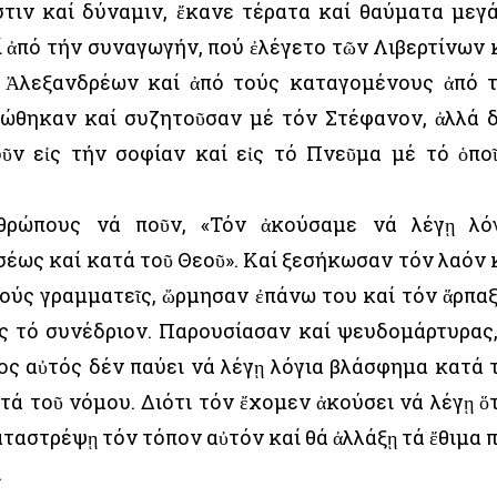
στιν καί δύναμιν, ἔκανε τέρατα καί θαύματα μεγ
ί ἀπό τήν συναγωγήν, πού ἐλέγετο τῶν Λιβερτίνων 
 Ἀλεξανδρέων καί ἀπό τούς καταγομένους ἀπό 
ηκώθηκαν καί συζητοῦσαν μέ τόν Στέφανον, ἀλλά 
ῦν εἰς τήν σοφίαν καί εἰς τό Πνεῦμα μέ τό ὁπο
θρώπους νά ποῦν, «Τόν ἀκούσαμε νά λέγῃ λό
ως καί κατά τοῦ Θεοῦ». Καί ξεσήκωσαν τόν λαόν 
ούς γραμματεῖς, ὥρμησαν ἐπάνω του καί τόν ἅρπα
ἰς τό συνέδριον. Παρουσίασαν καί ψευδομάρτυρας,
πος αὐτός δέν παύει νά λέγῃ λόγια βλάσφημα κατά 
τά τοῦ νόμου. Διότι τόν ἔχομεν ἀκούσει νά λέγῃ ὅτ
ταστρέψῃ τόν τόπον αὐτόν καί θά ἀλλάξῃ τά ἔθιμα 
.