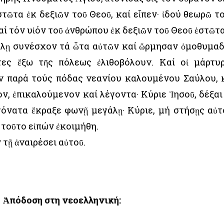
τῶτα ἐκ δεξιῶν τοῦ Θεοῦ, καί εἶπεν· ἰδού θεωρῶ τ
 τόν υἱόν τοῦ ἀνθρώπου ἐκ δεξιῶν τοῦ Θεοῦ ἑστῶτα
λῃ συνέσχον τά ὦτα αὐτῶν καί ὥρμησαν ὁμοθυμα
τες ἔξω τῆς πόλεως ἐλιθοβόλουν. Καί οἱ μάρτυ
ῶν παρά τούς πόδας νεανίου καλουμένου Σαύλου, 
ν, ἐπικαλούμενον καί λέγοντα· Κύριε Ἰησοῦ, δέξαι
γόνατα ἔκραξε φωνῇ μεγάλῃ· Κύριε, μή στήσῃς αὐτ
 τοῦτο εἰπών ἐκοιμήθη.
τῇ ἀναιρέσει αὐτοῦ.
Ἀπόδοση στη νεοελληνική: