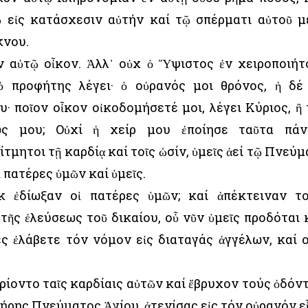
ῷ εἰς κατάσχεσιν αὐτήν καί τῷ σπέρματι αὐτοῦ μ
κνου.
αὐτῷ οἶκον. Ἀλλ᾿ οὐχ ὁ Ὕψιστος ἐν χειροποιήτ
ὁ προφήτης λέγει· ὁ οὐρανός μοι θρόνος, ἡ δέ
· ποῖον οἶκον οἰκοδομήσετέ μοι, λέγει Κύριος, ἢ 
ς μου; Οὐχί ἡ χείρ μου ἐποίησε ταῦτα πάν
τμητοι τῇ καρδίᾳ καί τοῖς ὠσίν, ὑμεῖς ἀεί τῷ Πνεύμ
ἱ πατέρες ὑμῶν καί ὑμεῖς.
 ἐδίωξαν οἱ πατέρες ὑμῶν; καί ἀπέκτειναν τ
τῆς ἐλεύσεως τοῦ δικαίου, οὗ νῦν ὑμεῖς προδόται 
ες ἐλάβετε τόν νόμον εἰς διαταγάς ἀγγέλων, καί 
ρίοντο ταῖς καρδίαις αὐτῶν καί ἔβρυχον τούς ὀδόν
ήρης Πνεύματος Ἁγίου, ἀτενίσας εἰς τόν οὐρανόν ε