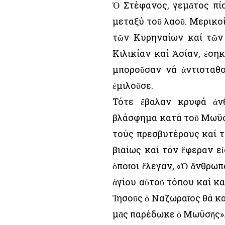
Ὁ Στέφανος, γεμᾶτος πί
μεταξύ τοῦ λαοῦ. Μερικο
τῶν Κυρηναίων καί τῶν
Κιλικίαν καί Ἀσίαν, ἐσ
μποροῦσαν νά ἀντισταθο
ἐμιλοῦσε.
Τότε ἔβαλαν κρυφά ἀν
βλάσφημα κατά τοῦ Μωϋσέ
τούς πρεσβυτέρους καί τ
βιαίως καί τόν ἔφεραν ε
ὁποῖοι ἔλεγαν, «Ὁ ἄνθρω
ἁγίου αὐτοῦ τόπου καί κα
Ἰησοῦς ὁ Ναζωραῖος θά κα
μᾶς παρέδωκε ὁ Μωϋσῆς»