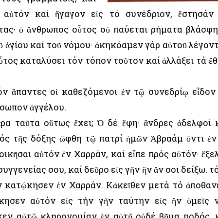
 αὐτόν καί ἤγαγον εἰς τό συνέδριον, ἔστησάν
τας· ὁ ἄνθρωπος οὗτος οὐ παύεται ρήματα βλάσφ
ῦ ἁγίου καί τοῦ νόμου· ἀκηκόαμεν γάρ αὐτοῦ λέγον
ὗτος καταλύσει τόν τόπον τοῦτον καί ἀλλάξει τά ἔθ
όν ἅπαντες οἱ καθεζόμενοι ἐν τῷ συνεδρίῳ εἶδον
όσωπον ἀγγέλου.
 ἄρα ταῦτα οὕτως ἔχει; Ὁ δέ ἔφη· ἄνδρες ἀδελφοί 
ός τῆς δόξης ὤφθη τῷ πατρί ἡμῶν Ἀβραάμ ὄντι ἐν
ικῆσαι αὐτόν ἐν Χαρράν, καί εἶπε πρός αὐτόν· ἔξε
συγγενείας σου, καί δεῦρο εἰς γῆν ἣν ἄν σοι δείξω. τ
ν κατῴκησεν ἐν Χαρράν. Κἀκεῖθεν μετά τό ἀποθαν
κησεν αὐτόν εἰς τήν γῆν ταύτην εἰς ἣν ὑμεῖς 
κεν αὐτῷ κληρονομίαν ἐν αὐτῇ οὐδέ βῆμα ποδός, 