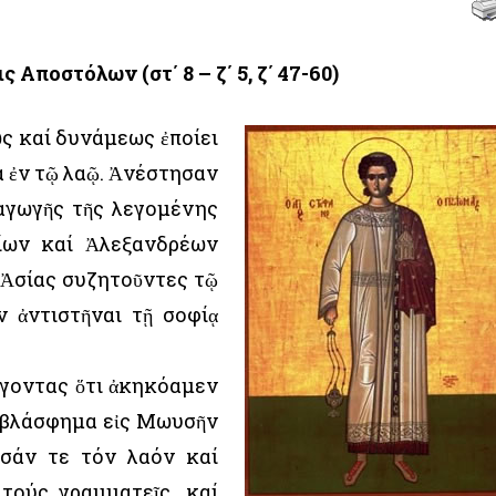
ς Αποστόλων (στ΄ 8 – ζ΄ 5, ζ΄ 47-60)
ς καί δυνάμεως ἐποίει
α ἐν τῷ λαῷ. Ἀνέστησαν
ναγωγῆς τῆς λεγομένης
ίων καί Ἀλεξανδρέων
ί Ἀσίας συζητοῦντες τῷ
ν ἀντιστῆναι τῇ σοφίᾳ
έγοντας ὅτι ἀκηκόαμεν
 βλάσφημα εἰς Μωυσῆν
ησάν τε τόν λαόν καί
τούς γραμματεῖς, καί