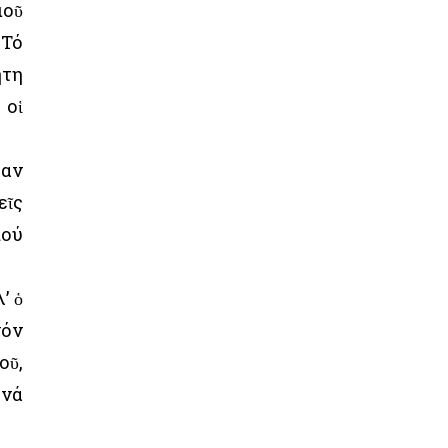
μοῦ
 Τό
ητη
 οἱ
σαν
εῖς
πού
’ ὁ
νόν
οῦ,
 νά