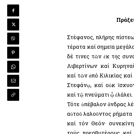
Πράξει
Στέφανος, πλήρης πίστεω
τέρατα καί σημεῖα μεγάλ
δέ τινες τῶν ἐκ τῆς συ
Λιβερτίνων καί Κυρηνα
καί τῶν ἀπό Κιλικίας κα
Στεφάνῳ, καί οὐκ ἴσχυο
καί τῷ πνεύματι ᾧ ἐλάλει.
Τότε ὑπέβαλον ἄνδρας λ
αὐτοῦ λαλοῦντος ρήματα
καί τόν Θεόν· συνεκίν
τούς πρεσβυτέρους καί 