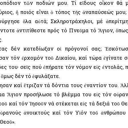
ποπόδιον τῶν ποδιών μου. Τί εἴδους οἶκον θά 
ύριος, ἢ ποιός εἶναι ὁ τόπος τῆς ἀναπαύσεώς μου;
ούργησε ὅλα αὐτά; Σκληροτράχηλοι, μέ ἀπερίτμ
άντοτε ἀντιτίθεστε πρός τό Πνεῦμα τό Ἅγιον, ὅπως
ς.
τας δέν κατεδίωξαν οἱ πρόγονοί σας; Ἐσκότω
αν τόν ἐρχομόν τοῦ Δικαίου, καί τώρα ἐγίνατε σ
ες του· σεῖς πού ἐπήρατε τόν νόμον εἰς ἐντολάς, 
ί ὅμως δέν τό ἐφυλάξατε.
σαν καί ἔτριζαν τά δόντια τους ἐναντίον του. Ἀλλ
α Ἅγιον προσήλωσε τό βλέμμα του εἰς τόν οὐρα
εοῦ καί τόν Ἰησοῦν νά στέκεται εἰς τά δεξιά τοῦ Θε
οὐρανούς ἀνοικτούς καί τόν Υἱόν τοῦ ἀνθρώπου
 Θεοῦ».