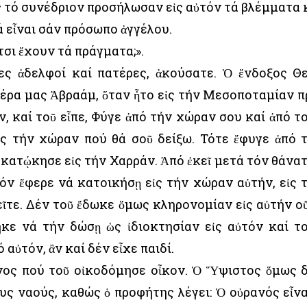
ς τό συνέδριον προσήλωσαν εἰς αὐτόν τά βλέμματα 
 εἶναι σάν πρόσωπο ἀγγέλου.
τσι ἔχουν τά πράγματα;».
ες ἀδελφοί καί πατέρες, ἀκούσατε. Ὁ ἔνδοξος Θ
έρα μας Ἀβραάμ, ὅταν ἦτο εἰς τήν Μεσοποταμίαν π
, καί τοῦ εἶπε, Φύγε ἀπό τήν χώραν σου καί ἀπό τ
ἰς τήν χώραν πού θά σοῦ δείξω. Τότε ἔφυγε ἀπό 
κατῴκησε εἰς τήν Χαρράν. Ἀπό ἐκεῖ μετά τόν θάνα
τόν ἔφερε νά κατοικήσῃ εἰς τήν χώραν αὐτήν, εἰς 
εῖτε. Δέν τοῦ ἔδωκε ὅμως κληρονομίαν εἰς αὐτήν ο
ηκε νά τήν δώσῃ ὡς ἰδιοκτησίαν εἰς αὐτόν καί τ
αὐτόν, ἂν καί δέν εἶχε παιδί.
ῖνος πού τοῦ οἰκοδόμησε οἶκον. Ὁ Ὕψιστος ὅμως 
υς ναούς, καθώς ὁ προφήτης λέγει: Ὁ οὐρανός εἶνα