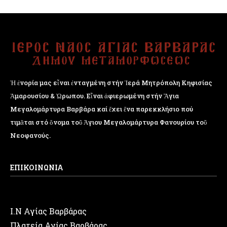
Ἡ ἐνορία μας εἶναι ἐνταγμένη στήν Ἱερά Μητρόπολη Κηφισίας
Ἁμαρουσίου & Ὠρωπου. Εἶναι ἀφιερωμένη στήν Ἅγια
Μεγαλομάρτυρα Βαρβάρα καί ἔχει ἕνα παρεκκλήσιο πού
τιμᾶται στό ὄνομα τοῦ Ἁγιου Μεγαλομάρτυρα Φανουρίου τοῦ
Νεοφανούς.
ΕΠΙΚΟΙΝΩΝΙΑ
Ι.Ν Αγίας Βαρβάρας
Πλατεία Αγίας Βαρβάρας