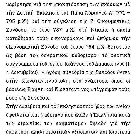
μερίμνησε γιά τήν ἀποκατάσταση τῶν σχέσεων μέ
τήν Δυτική Ἐκκλησία ἐπί Πάπα Ἀδριανοῦ Α’ (771 –
795 μ.Χ.) καί τήν σύγκλιση τῆς Ζ’ Οἰκουμενικῆς
Συνόδου, τό ἔτος 787 μ.Χ., στή Νίκαια, ἡ ὁποία
καταδίκασε τούς εἰκονομάχους καί ἀκύρωσε τήν
εἰκονομαχική Σύνοδο τοῦ ἔτους 754 μ.Χ. θέτοντας
ὡς βάση τοῦ δογματικοῦ καθορισμοῦ τά σχετικά
συγγράμματα τοῦ Ἁγίου Ἰωάννου τοῦ Δαμασκηνοῦ (†
4 Δεκμβρίου). Ἡ ὄγδοη συνεδρία τῆς Συνόδου ἔγινε
στήν Κωνσταντινούπολη, στά ἀνάκτορα, ὅπου οἱ
βασιλεῖς Εἰρήνη καί Κωνσταντῖνος ὑπέγραψαν τούς
Ὅρους τῆς Συνόδου.
Στήν εὐσέβεια καί τό ἐκκλησιαστικό ἦθος τοῦ Ἁγίου
ὀφείλεται καί ἡ μέριμνα πού ἔλαβε ἡ Ἐκκλησία κατά
τῆς σιμωνίας, τοῦ χρηματισμοῦ δηλαδή γιά τήν
ἀπόκτηση ἐκκλησιαστικῶν ἀξιωμάτων καί ἰδιαίτερα