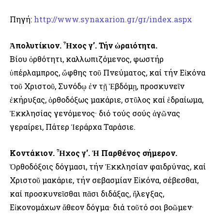
Πηγή:
http://www.synaxarion.gr/gr/index.aspx
Ἀπολυτίκιον. Ἦχος γ’. Τήν ὡραιότητα.
Βίου ὀρθότητι, καλλωπιζόμενος, φωστήρ
ὑπέρλαμπρος, ὤφθης τοῦ Πνεύματος, καί τήν Εἰκόνα
τοῦ Χριστοῦ, Συνόδῳ ἐν τῇ Ἑβδόμῃ, προσκυνεῖν
ἐκήρυξας, ὀρθοδόξως μακάριε, στῦλος καί ἑδραίωμα,
Ἐκκλησίας γενόμενος· διό τούς σούς ἀγῶνας
γεραίρει, Πάτερ Ἱεράρχα Ταράσιε.
Κοντάκιον. Ἦχος γ’. Ἡ Παρθένος σήμερον.
Ὀρθοδόξοις δόγμασι, τήν Ἐκκλησίαν φαιδρύνας, καί
Χριστοῦ μακάριε, τήν σεβασμίαν Εἰκόνα, σέβεσθαι,
καί προσκυνεῖσθαι πᾶσι διδάξας, ἤλεγξας,
Εἰκονομάχων ἄθεον δόγμα· διά τοῦτό σοι βοῶμεν·