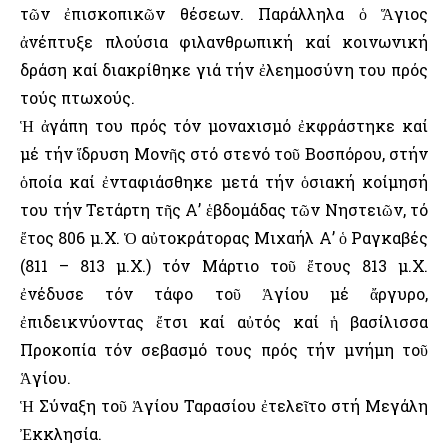
τῶν ἐπισκοπικῶν θέσεων. Παράλληλα ὁ Ἅγιος
ἀνέπτυξε πλούσια φιλανθρωπική καί κοινωνική
δράση καί διακρίθηκε γιά τήν ἐλεημοσύνη του πρός
τούς πτωχούς.
Ἡ ἀγάπη του πρός τόν μοναχισμό ἐκφράστηκε καί
μέ τήν ἵδρυση Μονῆς στό στενό τοῦ Βοσπόρου, στήν
ὁποία καί ἐνταφιάσθηκε μετά τήν ὁσιακή κοίμησή
του τήν Τετάρτη τῆς Α’ ἑβδομάδας τῶν Νηστειῶν, τό
ἔτος 806 μ.Χ. Ὁ αὐτοκράτορας Μιχαήλ Α’ ὁ Ραγκαβές
(811 – 813 μ.Χ.) τόν Μάρτιο τοῦ ἔτους 813 μ.Χ.
ἐνέδυσε τόν τάφο τοῦ Ἁγίου μέ ἄργυρο,
ἐπιδεικνύοντας ἔτσι καί αὐτός καί ἡ βασίλισσα
Προκοπία τόν σεβασμό τους πρός τήν μνήμη τοῦ
Ἁγίου.
Ἡ Σύναξη τοῦ Ἁγίου Ταρασίου ἐτελεῖτο στή Μεγάλη
Ἐκκλησία.