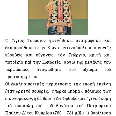
Ὁ Ἅγιος Ταράσιος γεννήθηκε, ἀνατράφηκε καί
ἐκπαιδεύθηκε στήν Κωνσταντινούπολη ἀπό γονεῖς
εὐσεβεῖς καί εὐγενεῖς, τόν Γεώργιο, κριτή καί
πατρίκιο καί τήν Εὐκρατία. Λόγω τῆς μεγάλης του
μορφώσεως ἀνυψώθηκε στό ἀξίωμα τοῦ
πρωτασηκρίτου.
Οἱ ἐκκλησιαστικές περιστάσεις τήν ἐποχή ἐκείνη
ἦταν ἀρκετά σοβαρές. Ὑπῆρχε ἀκόμα ὁ πόλεμος τῶν
εἰκονομάχων, ἡ δέ θέση τῶν Ὀρθοδόξων ἔγινε ἀκόμη
πιό δύσκολη διά τοῦ θανάτου τοῦ Πατριάρχου
Παύλου Δ’ τοῦ Κυπρίου (780 – 781 μ.Χ.). Ἡ βασίλισσα