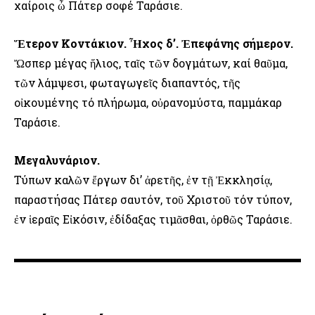
χαίροις ὦ Πάτερ σοφέ Ταράσιε.
Ἕτερον Κοντάκιον. Ἦχος δ’. Ἐπεφάνης σήμερον.
Ὤσπερ μέγας ἥλιος, ταῖς τῶν δογμάτων, καί θαῦμα,
τῶν λάμψεσι, φωταγωγεῖς διαπαντός, τῆς
οἰκουμένης τό πλήρωμα, οὐρανομύστα, παμμάκαρ
Ταράσιε.
Μεγαλυνάριον.
Τύπων καλῶν ἔργων δι’ ἀρετῆς, ἐν τῇ Ἐκκλησίᾳ,
παραστήσας Πάτερ σαυτόν, τοῦ Χριστοῦ τόν τύπον,
ἐν ἱεραῖς Εἰκόσιν, ἐδίδαξας τιμᾶσθαι, ὀρθῶς Ταράσιε.