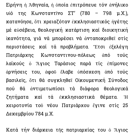
Εἰρήνη ἡ Ἀθηναία, ἡ ὁποία ἐπιτρόπευε τόν ἀνήλικο
υἱό της Κωνσταντῖνο ΣΤ’ (780 – 798 μ.Χ.),
κατανόησε, ὅτι χρειαζόταν ἐκκλησιαστικός ἡγέτης
μέ εὐσέβεια, θεολογική κατάρτιση καί διοικητική
ἱκανότητα, γιά νά μπορέσει νά ἀνταποκριθεῖ στίς
περιστάσεις καί τά προβλήματα. Ἔτσι ἐξελέγη
Πατριάρχης Κωνσταντινου-πόλεως ἀπό τούς
λαϊκούς ὁ Ἅγιος Ταράσιος παρά τίς ἐπίμονες
ἀρνήσεις του, ἀφοῦ ἔλαβε ὑπόσχεση ἀπό τούς
βασιλεῖς, ὅτι θά συγκληθεῖ Οἰκουμενική Σύνοδος
πού θά ἀντιμετωπίσει τά διάφορα θεολογικά
ζητήματα καί τά ἐκκλησιαστικά θέματα. Ἡ
χειροτονία τοῦ νέου Πατριάρχου ἔγινε στίς 25
Δεκεμβρίου 784 μ.Χ.
Κατά τήν διάρκεια τῆς πατριαρχίας του ὁ Ἅγιος