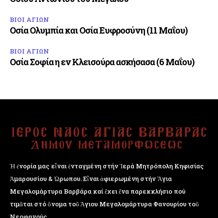
ΒΙΟΙ ΑΓΙΩΝ
Οσία Ολυμπία και Οσία Ευφροσύνη (11 Μαΐου)
ΒΙΟΙ ΑΓΙΩΝ
Οσία Σοφία η εν Κλεισούρα ασκήσασα (6 Μαΐου)
Ἡ ἐνορία μας εἶναι ἐνταγμένη στήν Ἱερά Μητρόπολη Κηφισίας
Ἁμαρουσίου & Ὠρωπου. Εἶναι ἀφιερωμένη στήν Ἅγια
Μεγαλομάρτυρα Βαρβάρα καί ἔχει ἕνα παρεκκλήσιο πού
τιμᾶται στό ὄνομα τοῦ Ἁγιου Μεγαλομάρτυρα Φανουρίου τοῦ
Νεοφανούς.