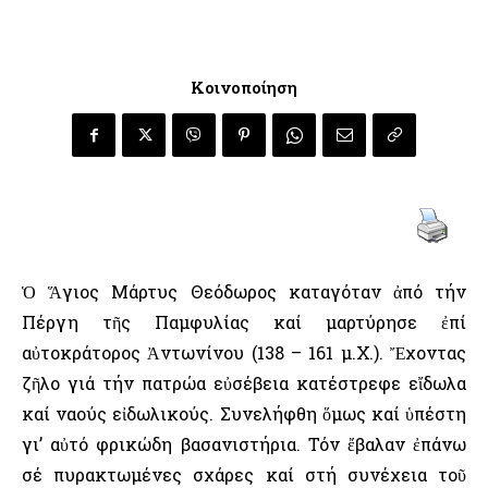
Κοινοποίηση
Ὁ Ἅγιος Μάρτυς Θεόδωρος καταγόταν ἀπό τήν
Πέργη τῆς Παμφυλίας καί μαρτύρησε ἐπί
αὐτοκράτορος Ἀντωνίνου (138 – 161 μ.Χ.). Ἔχοντας
ζῆλο γιά τήν πατρώα εὐσέβεια κατέστρεφε εἴδωλα
καί ναούς εἰδωλικούς. Συνελήφθη ὅμως καί ὑπέστη
γι’ αὐτό φρικώδη βασανιστήρια. Τόν ἔβαλαν ἐπάνω
σέ πυρακτωμένες σχάρες καί στή συνέχεια τοῦ