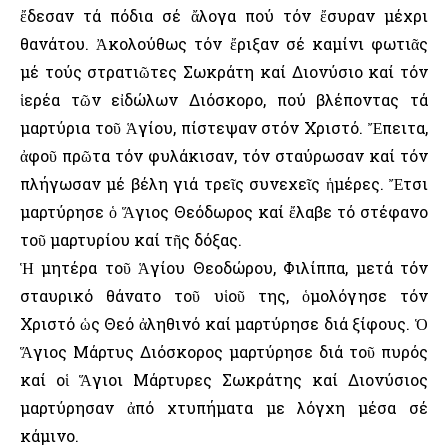
ἔδεσαν τά πόδια σέ ἄλογα πού τόν ἔσυραν μέχρι
θανάτου. Ἀκολούθως τόν ἔριξαν σέ καμίνι φωτιᾶς
μέ τούς στρατιῶτες Σωκράτη καί Διονύσιο καί τόν
ἱερέα τῶν εἰδώλων Διόσκορο, πού βλέποντας τά
μαρτύρια τοῦ Ἁγίου, πίστεψαν στόν Χριστό. Ἔπειτα,
ἀφοῦ πρῶτα τόν φυλάκισαν, τόν σταύρωσαν καί τόν
πλήγωσαν μέ βέλη γιά τρεῖς συνεχεῖς ἡμέρες. Ἔτσι
μαρτύρησε ὁ Ἅγιος Θεόδωρος καί ἔλαβε τό στέφανο
τοῦ μαρτυρίου καί τῆς δόξας.
Ἡ μητέρα τοῦ Ἁγίου Θεοδώρου, Φιλίππα, μετά τόν
σταυρικό θάνατο τοῦ υἱοῦ της, ὁμολόγησε τόν
Χριστό ὡς Θεό ἀληθινό καί μαρτύρησε διά ξίφους. Ὁ
Ἅγιος Μάρτυς Διόσκορος μαρτύρησε διά τοῦ πυρός
καί οἱ Ἅγιοι Μάρτυρες Σωκράτης καί Διονύσιος
μαρτύρησαν ἀπό χτυπήματα με λόγχη μέσα σέ
κάμινο.