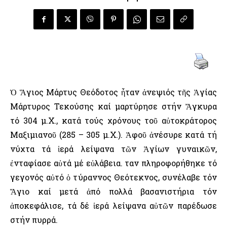
Ὁ Ἅγιος Μάρτυς Θεόδοτος ἦταν ἀνεψιός τῆς Ἁγίας
Μάρτυρος Τεκούσης καί μαρτύρησε στήν Ἄγκυρα
τό 304 μ.Χ., κατά τούς χρόνους τοῦ αὐτοκράτορος
Μαξιμιανοῦ (285 – 305 μ.Χ.). Ἀφοῦ ἀνέσυρε κατά τή
νύχτα τά ἱερά λείψανα τῶν Ἁγίων γυναικῶν,
ἐνταφίασε αὐτά μέ εὐλάβεια. Ὅταν πληροφορήθηκε τό
γεγονός αὐτό ὁ τύραννος Θεότεκνος, συνέλαβε τόν
Ἅγιο καί μετά ἀπό πολλά βασανιστήρια τόν
ἀποκεφάλισε, τά δέ ἱερά λείψανα αὐτῶν παρέδωσε
στήν πυρρά.