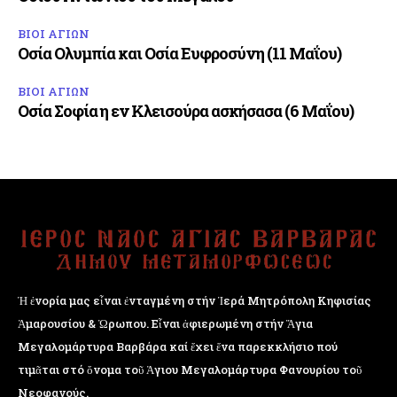
ΒΙΟΙ ΑΓΙΩΝ
Οσία Ολυμπία και Οσία Ευφροσύνη (11 Μαΐου)
ΒΙΟΙ ΑΓΙΩΝ
Οσία Σοφία η εν Κλεισούρα ασκήσασα (6 Μαΐου)
Ἡ ἐνορία μας εἶναι ἐνταγμένη στήν Ἱερά Μητρόπολη Κηφισίας
Ἁμαρουσίου & Ὠρωπου. Εἶναι ἀφιερωμένη στήν Ἅγια
Μεγαλομάρτυρα Βαρβάρα καί ἔχει ἕνα παρεκκλήσιο πού
τιμᾶται στό ὄνομα τοῦ Ἁγιου Μεγαλομάρτυρα Φανουρίου τοῦ
Νεοφανούς.