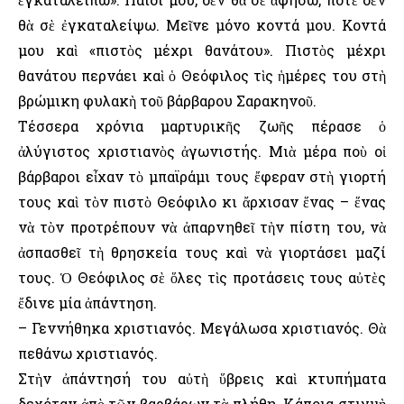
θὰ σὲ ἐγκαταλείψω. Μεῖνε μόνο κοντά μου. Κοντά
μου καὶ «πιστὸς μέχρι θανάτου». Πιστὸς μέχρι
θανάτου περνάει καὶ ὁ Θεόφιλος τὶς ἡμέρες του στὴ
βρώμικη φυλακὴ τοῦ βάρβαρου Σαρακηνοῦ.
Τέσσερα χρόνια μαρτυρικῆς ζωῆς πέρασε ὁ
ἀλύγιστος χριστιανὸς ἀγωνιστής. Μιὰ μέρα ποὺ οἱ
βάρβαροι εἶχαν τὸ μπαϊράμι τους ἔφεραν στὴ γιορτή
τους καὶ τὸν πιστὸ Θεόφιλο κι ἄρχισαν ἕνας – ἕνας
νὰ τὸν προτρέπουν νὰ ἀπαρνηθεῖ τὴν πίστη του, νὰ
ἀσπασθεῖ τὴ θρησκεία τους καὶ νὰ γιορτάσει μαζί
τους. Ὁ Θεόφιλος σὲ ὅλες τὶς προτάσεις τους αὐτὲς
ἔδινε μία ἀπάντηση.
– Γεννήθηκα χριστιανός. Μεγάλωσα χριστιανός. Θὰ
πεθάνω χριστιανός.
Στὴν ἀπάντησή του αὐτὴ ὕβρεις καὶ κτυπήματα
δεχόταν ἀπὸ τῶν βαρβάρων τὰ πλήθη. Κάποια στιγμὴ