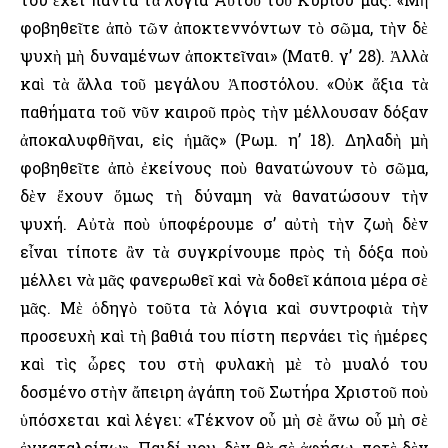
φοβηθεῖτε ἀπὸ τῶν ἀποκτεννόντων τὸ σῶμα, τὴν δὲ
ψυχὴ μὴ δυναμένων ἀποκτεῖναι» (Ματθ. γ’ 28). Ἀλλὰ
καὶ τὰ ἄλλα τοῦ μεγάλου Ἀποστόλου. «Οὐκ ἄξια τὰ
παθήματα τοῦ νῦν καιροῦ πρὸς τὴν μέλλουσαν δόξαν
ἀποκαλυφθῆναι, εἰς ἡμᾶς» (Ρωμ. η’ 18). Δηλαδὴ μὴ
φοβηθεῖτε ἀπὸ ἐκείνους ποὺ θανατώνουν τὸ σῶμα,
δὲν ἔχουν ὅμως τὴ δύναμη νὰ θανατώσουν τὴν
ψυχή. Αὐτὰ ποὺ ὑποφέρουμε σ’ αὐτὴ τὴν ζωὴ δὲν
εἶναι τίποτε ἂν τὰ συγκρίνουμε πρὸς τὴ δόξα ποὺ
μέλλει νὰ μᾶς φανερωθεῖ καὶ νὰ δοθεῖ κάποια μέρα σὲ
μᾶς. Μὲ ὁδηγὸ τοῦτα τὰ λόγια καὶ συντροφιὰ τὴν
προσευχὴ καὶ τὴ βαθιά του πίστη περνάει τὶς ἡμέρες
καὶ τὶς ὦρες του στὴ φυλακὴ μὲ τὸ μυαλό του
δοσμένο στὴν ἄπειρη ἀγάπη τοῦ Σωτήρα Χριστοῦ ποὺ
ὑπόσχεται καὶ λέγει: «Τέκνον οὗ μὴ σὲ ἄνω οὗ μὴ σὲ
ἐγκαταλείπω». Παιδί μου, δὲν θὰ σὲ ἀφήσω, ποτὲ δὲν