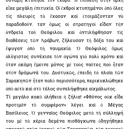
εἶχε μεγάλη ἐπιτυχία. Οἱ ἐχθροὶ κτυπημένοι ἀπὸ ὅλες
τὶς πλευρὲς τὰ ἔχασαν καὶ ἑτοιμάζονταν νὰ
παραδοθοῦν. Ὅταν ὅμως οἱ στρατηγοὶ εἶδαν τὴν
ἀνδρεία τοῦ Θεόφιλου καὶ ἀντιλήφθησαν τὶς
διαθέσεις τῶν Ἀράβων, ζήλευσαν τὴ δόξα του καὶ
ἔφυγαν ἀπὸ τὴ ναυμαχία. Ὁ Θεόφιλος ὅμως
ἀλύγιστος συνέχισε τὸν ἀγώνα γιὰ πολὺ χρόνο καὶ
ὅταν ἀκόμη ἔμεινε μόνος μὲ τοὺς ναῦτες ποὺ ἦταν
στὸν δρόμωνά του. Δυστυχῶς, ἐπειδὴ τὰ πλοῖα τῶν
Σαρακηνῶν ἦταν πολὺ περισσότερα, περικυκλώθηκε
ἀπὸ αὐτὰ καὶ στὸ τέλος συνελήφθηκε αἰχμάλωτος.
Τί μεγάλο κακὸ ἀλήθεια ἡ ζήλια! «Φθόνος οὐκ εἶδε
προτιμᾶν τὸ συμφέρον» λέγει καὶ ὁ Μέγας
Βασίλειος. Ὁ γενναῖος Θεόφιλος μετὰ τὴ σύλληψή
του μὲ τὰ χέρια δεμένα πισθάγκωνα ὁδηγήθηκε
μπροστὰ στὸν ἀρχηγὸ τῶν Σαρακηνῶν, τὸν τρομερὸ