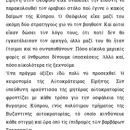
παρακολουθεῖ τὸν ἀραβικὸ στόλο ποὺ ἔγινε ὁ κακὸς
δαίμων τῆς Κύπρου. Ὁ Θεόφιλος εἶχε μαζί του
ἀκόμη δύο στρατηγοὺς γιὰ νὰ τὸν βοηθοῦν. Καὶ αὐτοὶ
εἶχαν δώσει τὸν λόγο τους, ὅτι ποτὲ δὲν θὰ
ἐγκατέλειπαν τὸν ἀρχηγό, ἀλλὰ μαζί του θὰ ἦταν
ἕτοιμοι καὶ νὰ συναποθάνουν. Πόσο εὔκολα μερικὲς
φορὲς οἱ ἄνθρωποι δίνουμε ὑποσχέσεις. Ἀλλὰ καί,
πόσο εὐκολότερα τὶς ξεχνοῦμε.
Ἕνα πράγμα ἀξίζει ἐδῶ πολὺ νὰ προσεχθεῖ. Ἡ
χειρονομία τῆς Αὐτοκράτειρας Εἰρήνης. Σὰν
ὑπεύθυνη ἀρχόντισσα τῆς μητέρας αὐτοκρατορίας
φροντίζει μὲ κάθε τρόπο γιὰ τὴν ἀσφάλεια τῆς
θυγατρὸς Κύπρου, ἑνὸς πολύτιμου τμήματος τῆς
Βυζαντινῆς αὐτοκρατορίας, τό ὁποῖο κινδύνευε
κάθε στιγμὴ καὶ ὤρα ἀπὸ τὶς ἐπιδρομὲς τῶν βαρβάρων
Σαρακηνῶν.