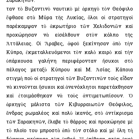
Ὅταν τὸ Βυζαντινὸ ναυτικὸ μὲ ἀρχηγὸ τὸν Θεόφιλο
ἔφθασε στὰ Μύρα τῆς Λυκίας, ὅλοι οἱ στρατηγοὶ
παρέκαμψαν τὸ ἀκρωτήριο τῶν Χελιδονιῶν καὶ
προχώρησαν νὰ εἰσέλθουν στὸν κόλπο τῆς
Ἀττάλειας. Οἱ Ἄραβες, ἀφοῦ ξεκίνησαν ἀπὸ τὴν
Κύπρο, ἐκμεταλλευόμενοι τὸν καλὸ καιρὸ καὶ τὴν
ὑπάρχουσα γαλήνη περιφέρονταν ἥσυχοι στὸ
πέλαγος μεταξὺ Κύπρου καὶ Μ. Ἀσίας. Κάποια
στιγμὴ ποὺ οἱ στρατηγοὶ τῶν Βυζαντινῶν τοὺς εἶδαν
νὰ κινοῦνται ἥσυχοι καὶ ἀνενόχλητοι παρετάχθησαν
καὶ ἑτοιμάσθηκαν νὰ τοὺς ἀντιμετωπίσουν. Ὁ
ἀρχηγὸς μάλιστα τῶν Κιβυρραιωτῶν Θεόφιλος,
ἄνδρας ρωμαλέος καὶ πολὺ ἱκανός, στὸ ἀντίκρισμα
τῶν Σαρακηνῶν, ἔλαβε τὸ θάρρος καὶ προχώρησε μὲ
τὸ πλοῖο του μπροστὰ ἀπὸ τὸν στόλο καὶ μὲ ὅλη τὴ
δύναμη κτύπησε τὸν ἐχθρό. Ἡ ἐπίθεση στὴν ἀρχὴ