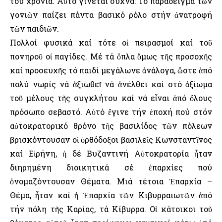
του χρόνια. Αὐτό γίνεται συχνά: Τό παράδειγμα τῶν
γονιῶν παίζει πάντα βασικό ρόλο στήν ἀνατροφή
τῶν παιδιῶν.
Πολλοί φυσικά καί τότε οἱ πειρασμοί καί τοῦ
πονηροῦ οἱ παγίδες. Μέ τά ὄπλα ὅμως τῆς προσοχῆς
καί προσευχῆς τό παιδί μεγάλωνε ἀνάλογα, ὥστε ἀπό
πολύ νωρίς νά ἀξιωθεῖ νά ἀνέλθει καί στό ἀξίωμα
τοῦ μέλους τῆς συγκλήτου καί νά εἶναι ἀπό ὅλους
πρόσωπο σεβαστό. Αὐτό ἔγινε τήν ἐποχή πού στόν
αὐτοκρατορικό θρόνο τῆς βασιλίδος τῶν πόλεων
βρισκόντουσαν οἱ ὀρθόδοξοι βασιλεῖς Κωνσταντῖνος
καί Εἰρήνη, ἡ δέ Βυζαντινή Αὐτοκρατορία ἦταν
διηρημένη διοικητικά σέ ἐπαρχίες πού
ὀνομαζόντουσαν Θέματα. Μιά τέτοια Ἐπαρχία –
Θέμα, ἦταν καί ἡ Ἐπαρχία τῶν Κιβυρραιωτῶν ἀπό
τήν πόλη τῆς Καρίας, τά Κίβυρρα. Οἱ κάτοικοι τοῦ