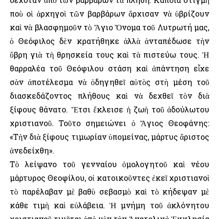
ποὺ οἱ ἀρχηγοὶ τῶν βαρβάρων ἄρχισαν νὰ ὑβρίζουν
καὶ νὰ βλασφημοῦν τὸ Ἅγιο Ὄνομα τοῦ Λυτρωτή μας,
ὁ Θεόφιλος δὲν κρατήθηκε ἀλλὰ ἀνταπέδωσε τὴν
ὕβρη γιὰ τὴ θρησκεία τους καὶ τὰ πιστεύω τους. Ἡ
θαρραλέα τοῦ Θεόφιλου στάση καὶ ἀπάντηση εἶχε
σὰν ἀποτέλεσμα νὰ ὁδηγηθεῖ αὐτὸς στὴ μέση τοῦ
διασκεδάζοντος πλήθους καὶ νὰ δεχθεῖ τὸν διὰ
ξίφους θάνατο. Ἔτσι ἔκλεισε ἡ ζωὴ τοῦ ἀδούλωτου
χριστιανοῦ. Τοῦτο σημειώνει ὁ Ἅγιος Θεοφάνης:
«Τὴν διὰ ξίφους τιμωρίαν ὑπομείνας, μάρτυς ἄριστος
ἀνεδείχθη».
Τὸ λείψανο τοῦ γενναίου ὁμολογητοῦ καὶ νέου
μάρτυρος Θεοφίλου, οἱ κατοικοῦντες ἐκεῖ χριστιανοὶ
τὸ παρέλαβαν μὲ βαθὺ σεβασμὸ καὶ τὸ κήδεψαν μὲ
κάθε τιμὴ καὶ εὐλάβεια. Ἡ μνήμη τοῦ ἀκλόνητου
χριστιανοῦ τιμᾶται ἀπὸ μὲν τὴν Ἀνατολικὴ Ἐκκλησία