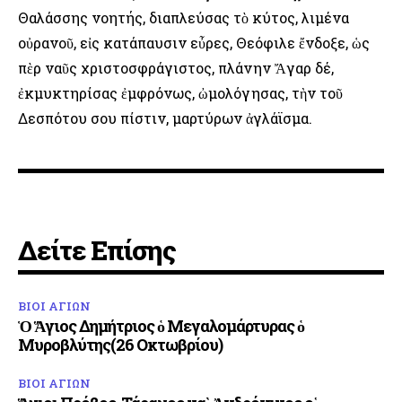
Θαλάσσης νοητής, διαπλεύσας τὸ κύτος, λιμένα
οὐρανοῦ, εἰς κατάπαυσιν εὖρες, Θεόφιλε ἔνδοξε, ὡς
πὲρ ναῦς χριστοσφράγιστος, πλάνην Ἄγαρ δέ,
ἐκμυκτηρίσας ἐμφρόνως, ὠμολόγησας, τὴν τοῦ
Δεσπότου σου πίστιν, μαρτύρων ἀγλάϊσμα.
Δείτε Επίσης
ΒΙΟΙ ΑΓΙΩΝ
Ὁ Ἅγιος Δημήτριος ὁ Μεγαλομάρτυρας ὁ
Μυροβλύτης(26 Οκτωβρίου)
ΒΙΟΙ ΑΓΙΩΝ