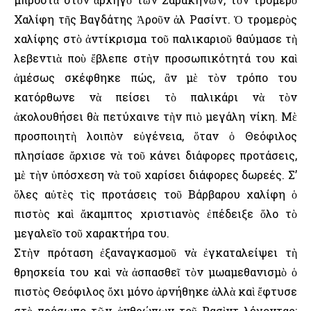
Χαλίφη τῆς Βαγδάτης Ἀροῦν ἀλ Ρασίντ. Ὁ τρομερὸς
χαλίφης στὸ ἀντίκρισμα τοῦ παλικαριοῦ θαύμασε τὴ
λεβεντιὰ ποὺ ἔβλεπε στὴν προσωπικότητά του καὶ
ἀμέσως σκέφθηκε πώς, ἂν μὲ τὸν τρόπο του
κατόρθωνε νὰ πείσει τὸ παλικάρι νὰ τὸν
ἀκολουθήσει θὰ πετύχαινε τὴν πιὸ μεγάλη νίκη. Μὲ
προσποιητὴ λοιπὸν εὐγένεια, ὅταν ὁ Θεόφιλος
πλησίασε ἄρχισε νὰ τοῦ κάνει διάφορες προτάσεις,
μὲ τὴν ὑπόσχεση νὰ τοῦ χαρίσει διάφορες δωρεές. Σ’
ὅλες αὐτὲς τὶς προτάσεις τοῦ Βάρβαρου χαλίφη ὁ
πιστὸς καὶ ἄκαμπτος χριστιανὸς ἐπέδειξε ὅλο τὸ
μεγαλεῖο τοῦ χαρακτήρα του.
Στὴν πρόταση ἐξαναγκασμοῦ νὰ ἐγκαταλείψει τὴ
θρησκεία του καὶ νὰ ἀσπασθεῖ τὸν μωαμεθανισμὸ ὁ
πιστὸς Θεόφιλος ὄχι μόνο ἀρνήθηκε ἀλλὰ καὶ ἔφτυσε
στὸ πρόσωπο τῶν ἀνθρώπων τοῦ Ρασὶντ λέγοντας: