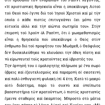
«Ἡ χριστιανικὴ θρησκεία εἶναι ἡ ἀποκάλυψη Αὐτοῦ
τοῦ Θεοῦ ποὺ ἔγινε διὰ τοῦ Ἰησοῦ Χριστοῦ καὶ μὲ τὴν
ὁποία ὁ κάθε πιστὸς ἐπιτυγχάνει ὄχι μόνο τὴν
εὐτυχία ἀλλὰ καὶ τὴν αἰώνια σωτηρία του». Στὴν
ἐπιμονὴ τοῦ Ἀροῦν ἀλ Ρασίντ, ὅτι ὁ μωαμεθανισμὸς
εἶναι ἡ θρησκεία ποὺ ἀπεκάλυψε ὁ Θεὸς στὸν
ἄνθρωπο διὰ τοῦ προφήτου του Μωάμεθ, ὁ Θεόφιλος
δὲν δυσκολεύθηκε νὰ χλευάσει τὴν ἄθεη πίστη καὶ
νὰ εἰρωνευτεῖ τοὺς κρατοῦντες καὶ ὑβριστές του.
Τὴν ἄρνησή του ὁ ὁμολογητὴς πλήρωσε μὲ ἕνα σωρὸ
ὕβρεις καὶ ἐξευτελισμοὺς καὶ παραμονὴ σὲ σκοτεινὴ
καὶ πολὺ ἀνθυγιεινὴ φυλακὴ ἐπὶ 4 έτη. Κατὰ τὸ μακρὺ
αὐτὸ διάστημα, παρὰ τὰ συχνὰ καὶ ἀνείπωτα
βασανιστήρια τῶν κρατούντων, ὁ πιστὸς χριστιανὸς
ἔμεινε σταθερὸς καὶ ἄκαμπτος. Μπροστὰ στὰ μάτια
του ἔχει πάντα τὰ λόγια Αὐτοῦ τοῦ Κυρίου μας. «Μὴ