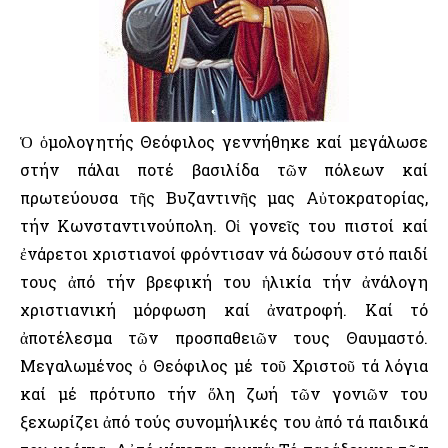
Ὁ ὁμολογητής Θεόφιλος γεννήθηκε καί μεγάλωσε
στήν πάλαι ποτέ βασιλίδα τῶν πόλεων καί
πρωτεύουσα τῆς Βυζαντινῆς μας Αὐτοκρατορίας,
τήν Κωνσταντινούπολη. Οἱ γονεῖς του πιστοί καί
ἐνάρετοι χριστιανοί φρόντισαν νά δώσουν στό παιδί
τους ἀπό τήν βρεφική του ἡλικία τήν ἀνάλογη
χριστιανική μόρφωση καί ἀνατροφή. Καί τό
ἀποτέλεσμα τῶν προσπαθειῶν τους Θαυμαστό.
Μεγαλωμένος ὁ Θεόφιλος μέ τοῦ Χριστοῦ τά λόγια
καί μέ πρότυπο τήν ὅλη ζωή τῶν γονιῶν του
ξεχωρίζει ἀπό τούς συνομήλικές του ἀπό τά παιδικά