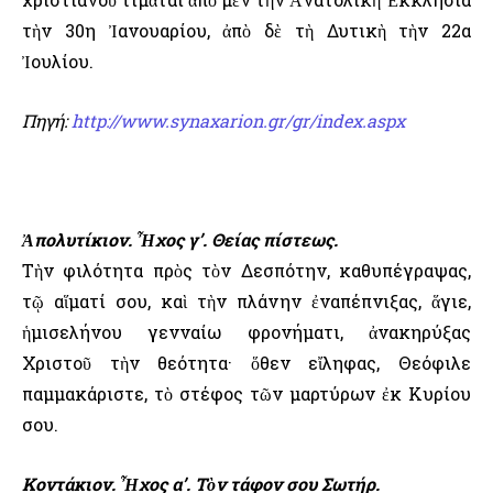
τὴν 30η Ἰανουαρίου, ἀπὸ δὲ τὴ Δυτικὴ τὴν 22α
Ἰουλίου.
Πηγή:
http://www.synaxarion.gr/gr/index.aspx
Ἀπολυτίκιον. Ἦχος γ’. Θείας πίστεως.
Τὴν φιλότητα πρὸς τὸν Δεσπότην, καθυπέγραψας,
τῷ αἵματί σου, καὶ τὴν πλάνην ἐναπέπνιξας, ἅγιε,
ἡμισελήνου γενναίω φρονήματι, ἀνακηρύξας
Χριστοῦ τὴν θεότητα· ὅθεν εἴληφας, Θεόφιλε
παμμακάριστε, τὸ στέφος τῶν μαρτύρων ἐκ Κυρίου
σου.
Κοντάκιον. Ἦχος α’. Τὸν τάφον σου Σωτήρ.