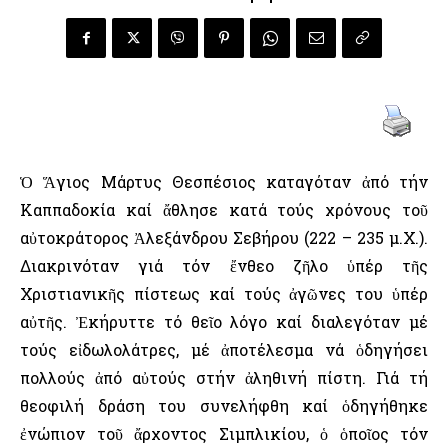
Ὁ Ἅγιος Μάρτυς Θεσπέσιος καταγόταν ἀπό τήν
Καππαδοκία καί ἄθλησε κατά τούς χρόνους τοῦ
αὐτοκράτορος Ἀλεξάνδρου Σεβήρου (222 – 235 μ.Χ.).
Διακρινόταν γιά τόν ἔνθεο ζῆλο ὑπέρ τῆς
Χριστιανικῆς πίστεως καί τούς ἀγῶνες του ὑπέρ
αὐτῆς. Ἐκήρυττε τό θεῖο λόγο καί διαλεγόταν μέ
τούς εἰδωλολάτρες, μέ ἀποτέλεσμα νά ὁδηγήσει
πολλούς ἀπό αὐτούς στήν ἀληθινή πίστη. Γιά τή
θεοφιλή δράση του συνελήφθη καί ὁδηγήθηκε
ἐνώπιον τοῦ ἄρχοντος Σιμπλικίου, ὁ ὁποῖος τόν