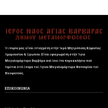
Ἡ ἐνορία μας εἶναι ἐνταγμένη στήν Ἱερά Μητρόπολη Κηφισίας
Ἁμαρουσίου & Ὠρωπου. Εἶναι ἀφιερωμένη στήν Ἅγια
Μεγαλομάρτυρα Βαρβάρα καί ἔχει ἕνα παρεκκλήσιο πού
τιμᾶται στό ὄνομα τοῦ Ἁγιου Μεγαλομάρτυρα Φανουρίου τοῦ
Νεοφανούς.
ΕΠΙΚΟΙΝΩΝΙΑ