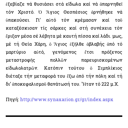
ἐξεβίαζε νά θυσιάσει στά εἴδωλα καί νά ἀπαρνηθεῖ
τόν Χριστό. Ὁ Ἅγιος Θεσπέσιος ἀρνήθηκε νά
ὑπακούσει. Γι’ αὐτό τόν κρέμασαν καί τοῦ
καταξέσκισαν τίς σάρκες καί στή συνέχεια τόν
ἔριξαν μέσα σέ λέβητα μέ καυτή πίσσα καί λάδι. Ὅμως,
μέ τή Θεία Χάρη, ὁ Ἅγιος ἐξῆλθε ἀβλαβής ἀπό τό
μαρτύριο αὐτό, γενόμενος ἔτσι πρόξενος
μεταστροφῆς πολλῶν παρευρισκομένων
εἰδωλολατρῶν. Κατόπιν τούτου ὁ Σιμπλίκιος
διέταξε τήν μεταφορά του ἔξω ἀπό τήν πόλη καί τή
δι’ ἀποκεφαλισμοῦ θανάτωσή του. Ἦταν τό 222 μ.Χ.
Πηγή:
http://www.synaxarion.gr/gr/index.aspx