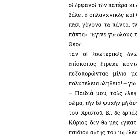
οἱ ὀρφανοὶ τὸν πατέρα κι
βάλει ὁ σπλαγχνικὸς καὶ 
πᾶσι γέγονα τὰ πάντα, ἴ
πάντα». Ἔγινε γιὰ ὅλους 
Θεοῦ.
Ὅταν οἱ ἐσωτερικὲς ἀν
ἐπίσκοπος ἔτρεχε κοντ
πεζοπορώντας μίλια μ
πολυτέλεια ἀλήθεια! – γιὰ
– Παιδιά μου, τοὺς ἔλε
σῶμα, τὴν δὲ ψυχὴν μὴ δυ
του Χριστοῦ. Κι ἂς ἁρπά
Κύριος δὲν θὰ μᾶς ἐγκατ
παιδιοῦ αὐτῆς τοῦ μὴ ἐλεῆ