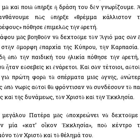
 μὰ καὶ ποιὰ ὑπῆρξε ἡ δράση του δὲν γνωρίζουμε. 
ανθάνουμε πὼς ὑπῆρξε «θρέμμα κάλλιστον 
ρέφους» πόθησε ἐπιμελῶς τὴν ἀρετή.
ράφου μᾶς βοηθοῦν νὰ δεχτοῦμε τὸν Ἅγιό μας σὰν 
στὴν ὄμορφη ἐπαρχία τῆς Κύπρου, τὴν Καρπασία.
ὴ ἀπὸ τὴν παιδική του ἡλικία πόθησε τὴν ἀρετή,
νὰ ἦταν εὐσεβεῖς κι ἐνάρετοι. Καὶ σὰν τέτοιοι, αὐτοὶ
γιὰ πρώτη φορὰ τὰ σπέρματα μιᾶς ἁγνῆς, ἀνώτε
 ἀπὸ νωρὶς αὐτοὶ θὰ φρόντισαν νὰ συνδέσουν τὸ πα
ᾶς καὶ τῆς δυνάμεως, τὸν Χριστὸ καὶ τὴν Ἐκκλησία.
ῦ μεγάλου Πατέρα μᾶς ὑποχρεώνει νὰ δεχτοῦμε
σὰν μία «κατ’ οἶκον Ἐκκλησία», ποὺ κέντρο 
όνο τὸν Χριστὸ καὶ τὸ θέλημά του.