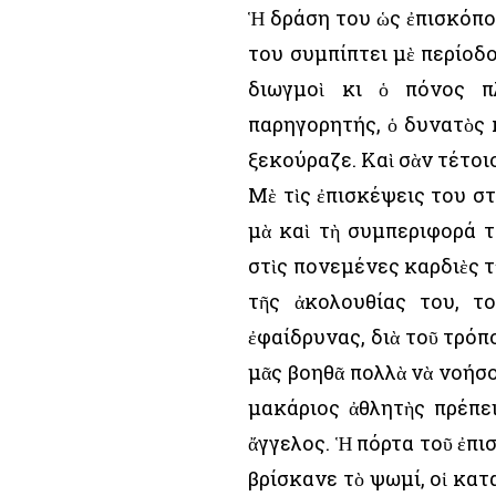
Ἡ δράση του ὡς ἐπισκόπου
του συμπίπτει μὲ περίοδο
διωγμοὶ κι ὁ πόνος π
παρηγορητής, ὁ δυνατὸς κ
ξεκούραζε. Καὶ σὰν τέτοι
Μὲ τὶς ἐπισκέψεις του στ
μὰ καὶ τὴ συμπεριφορά τ
στὶς πονεμένες καρδιὲς τ
τῆς ἀκολουθίας του, τ
ἐφαίδρυνας, διὰ τοῦ τρόπ
μᾶς βοηθᾶ πολλὰ νὰ νοήσο
μακάριος ἀθλητὴς πρέπει
ἄγγελος. Ἡ πόρτα τοῦ ἐπι
βρίσκανε τὸ ψωμί, οἱ κατ