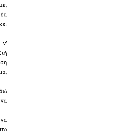
με,
ρέα
κεῖ
 ν’
Στὴ
ηση
μα,
διὰ
ἕνα
Ἕνα
στὰ