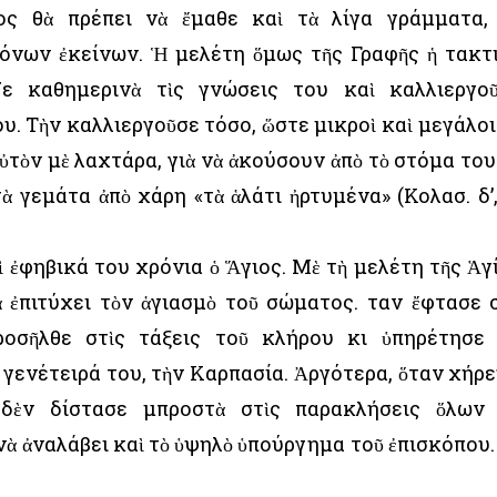
ς θὰ πρέπει νὰ ἔμαθε καὶ τὰ λίγα γράμματα,
νων ἐκείνων. Ἡ μελέτη ὅμως τῆς Γραφῆς ἡ τακτ
ζε καθημερινὰ τὶς γνώσεις του καὶ καλλιεργο
υ. Τὴν καλλιεργοῦσε τόσο, ὥστε μικροὶ καὶ μεγάλοι
αὐτὸν μὲ λαχτάρα, γιὰ νὰ ἀκούσουν ἀπὸ τὸ στόμα του
τὰ γεμάτα ἀπὸ χάρη «τὰ ἁλάτι ἠρτυμένα» (Κολασ. δ’,
ὶ ἐφηβικά του χρόνια ὁ Ἅγιος. Μὲ τὴ μελέτη τῆς Ἁγ
 ἐπιτύχει τὸν ἁγιασμὸ τοῦ σώματος. Ὅταν ἔφτασε 
προσῆλθε στὶς τάξεις τοῦ κλήρου κι ὑπηρέτησε
 γενέτειρά του, τὴν Καρπασία. Ἀργότερα, ὅταν χήρ
 δὲν δίστασε μπροστὰ στὶς παρακλήσεις ὅλων
νὰ ἀναλάβει καὶ τὸ ὑψηλὸ ὑπούργημα τοῦ ἐπισκόπου.