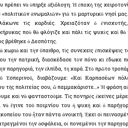
 πρέπει νὰ ὑπῆρξε ἀξιόλογη. Ἡ ἐποχὴ τῆς χειροτον
 «πολιτικῶν ἀνωμαλιῶν» γιὰ τὸ μαρτυρικὸ νησί μας.
λάκωνε τὶς καρδιές. Χρειαζόταν ὁ ἐνισχυτής
ήρυκας ποὺ θὰ φλόγιζε καὶ πάλι τὶς ψυχὲς καὶ θὰ 
ος βρέθηκε ὁ Δεσπότης.
ὰ χωριὰ καὶ τὴν ὕπαιθρο, τὶς συνεχεῖς ἐπισκέψεις τ
ου τὴν πατρική, διασκέδασε τὸν πόνο κι ἔδωκε π
ὴν παρηγοριά, τὴν ἐλπίδα, τὴ χαρά. Στὸ πρῶτο τροπά
οῦ Ἑσπερινοῦ, διαβάζουμε: «Καὶ Καρπασέων πόλ
ου τῆς πολιτείας σου, ὢ παμμακάριστε…» Ἡ φράση α
υμε καὶ νὰ φανταστοῦμε. Τὶς πονηρὲς ἐκεῖνες μέρε
 νὰ ἔγινε τοῦ ποιμνίου του ἡ ψυχῆ καὶ ὁ παρήγο
σκοπείου του ἦταν πάντα ἀνοικτή. Ἐκεῖ οἱ πεινασμέ
ατρεγμένοι τὴν ἀσφάλεια, οἱ πονεμένοι τὴν παρηγορ