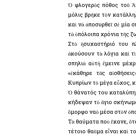
Ὁ φλογερὸς πόθος τοῦ Ἁγ
μόλις βρῆκε τὸν κατάλλη
καὶ νὰ ἀποσυρθεῖ σὲ μία σ
τὰ ὑπόλοιπα χρόνια τῆς ζ
Στὸ ἡσυχαστήριό του π
ἀκούσουν τὰ λόγια καὶ τ
σπηλιὰ αὐτὴ ἔμεινε μέχ
«ἐκάθηρε τᾶς αἰσθήσει
Κυπρίων τὸ μέγα εὖχος, 
Ὁ θάνατός του καταλύπησ
κήδεψαν τὸ ἅγιο σκήνωμά
ὄμορφο ναὸ μέσα στὸν ὁπο
Τὰ θαύματα ποὺ ἔκανε, ὅτ
τέτοιο θαῦμα εἶναι καὶ τ