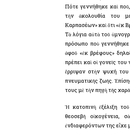
Πότε γεννήθηκε καὶ ποῦ,
τὴν ἀκολουθία του μ
Καρπασέων» καὶ ὅτι «ἐκ Β
Τὰ λόγια αὐτὰ τοῦ ὑμνογ
πρόσωπο ποὺ γεννήθηκε 
ἀφοῦ «ἐκ βρέφους» δηλαδ
πρέπει καὶ οἱ γονεῖς του 
ἔρριψαν στὴν ψυχή του 
πνευματικῆς ζωῆς. Ἐπίσης
τους μὲ τὴν πηγὴ τῆς χαρ
Ἡ κατοπινὴ ἐξέλιξη το
θεοσεβῆ οἰκογένεια, 
ἐνδιαφερόντων της εἶχε μ