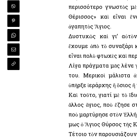
περισσότερο γνωστὸς μὲ
Θέρισσος» καὶ εἶναι ἕ
ἀγαπητὸς Ἅγιος.
Δυστυχῶς καὶ γι’ αὐτὸ
ἔχουμε ἀπὸ τὸ συναξάρι 
εἶναι πολὺ φτωχὲς καὶ πε
Λίγα πράγματα μᾶς λένε γ
του. Μερικοὶ μάλιστα ἀ
ὑπῆρξε ἱεράρχης ἢ ὅσιος ἢ
Καὶ τοῦτο, γιατί μὲ τὸ ἴδ
ἄλλος ἅγιος, ποὺ ἔζησε 
ποὺ μαρτύρησε στὸν Ἑλλ
Ὅμως ὁ Ἅγιος Θύρσος τῆς 
Τέτοιο τὸν παρουσιάζουν ο