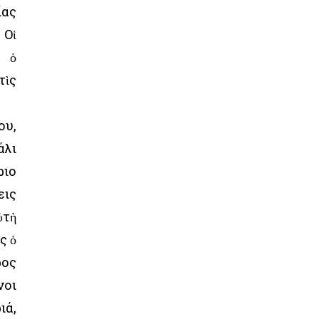
ίας
 Οἱ
, ὁ
τὶς
ου,
άλι
ριο
εις
ὐτὴ
ς ὁ
ρος
νοι
ιά,