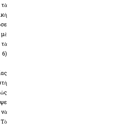
 τὰ
ικὴ
ῦσε
 μὲ
 τὰ
 6)
ίας
στὴ
 ὡς
εψε
 νὰ
 Τὸ