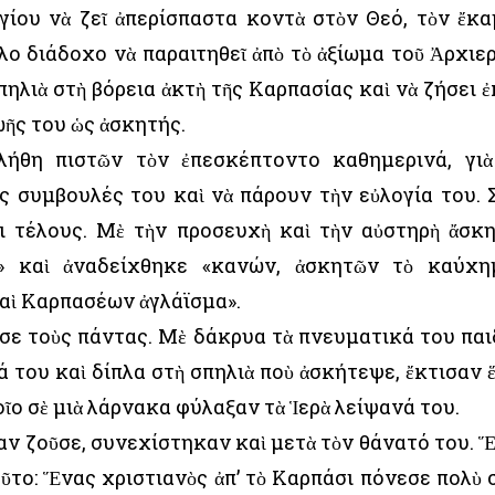
ίου νὰ ζεῖ ἀπερίσπαστα κοντὰ στὸν Θεό, τὸν ἔκα
λο διάδοχο νὰ παραιτηθεῖ ἀπὸ τὸ ἀξίωμα τοῦ Ἀρχιε
πηλιὰ στὴ βόρεια ἀκτὴ τῆς Καρπασίας καὶ νὰ ζήσει ἐ
ωῆς του ὡς ἀσκητής.
λήθη πιστῶν τὸν ἐπεσκέπτοντο καθημερινά, γιὰ
ὶς συμβουλές του καὶ νὰ πάρουν τὴν εὐλογία του. 
ρι τέλους. Μὲ τὴν προσευχὴ καὶ τὴν αὐστηρὴ ἄσκ
ς» καὶ ἀναδείχθηκε «κανών, ἀσκητῶν τὸ καύχη
καὶ Καρπασέων ἀγλάϊσμα».
ε τοὺς πάντας. Μὲ δάκρυα τὰ πνευματικά του παι
 του καὶ δίπλα στὴ σπηλιὰ ποὺ ἀσκήτεψε, ἔκτισαν 
ῖο σὲ μιὰ λάρνακα φύλαξαν τὰ Ἱερὰ λείψανά του.
αν ζοῦσε, συνεχίστηκαν καὶ μετὰ τὸν θάνατό του. 
οῦτο: Ἕνας χριστιανὸς ἀπ’ τὸ Καρπάσι πόνεσε πολὺ 