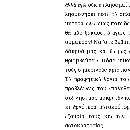
ἀλλὰ ἐγὼ οὐκ ἐπιλήσομαί 
λησμονήσει ποτὲ τὰ σπλά
μητέρα, ἐγὼ ὅμως ποτὲ δὲν
θὰ μᾶς ξεχάσει ὁ ἅγιος
συμφέρον! Νά ‘στε βέβαιο
δάκρυά μας καὶ θὰ μᾶς 
θριαμβεύσει». Πόσο ἐπίκα
τοὺς σημερινοὺς χριστια
Τὰ προφητικὰ λόγια τοῦ
προβλέψεις του ἐπαληθε
στὸ νησί μας μέχρι τὸν 
κι ἀργότερα αὐτοκράτο
ἐξουσία τους καὶ τὴν 
αὐτοκρατορίας.