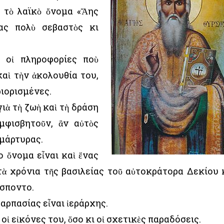
 τὸ λαϊκὸ ὄνομα «Ἅης
νας πολὺ σεβαστὸς κι
ν οἱ πληροφορίες ποὺ
καὶ τὴν ἀκολουθία του,
ριορισμένες.
ιὰ τὴ ζωὴ καὶ τὴ δράση
μφισβητοῦν, ἂν αὐτὸς
 μάρτυρας.
ιο ὄνομα εἶναι καὶ ἕνας
στὰ χρόνια τῆς βασιλείας τοῦ αὐτοκράτορα Δεκίου 
ήσποντο.
Καρπασίας εἶναι ἱεράρχης.
ἱ εἰκόνες του, ὅσο κι οἱ σχετικὲς παραδόσεις.