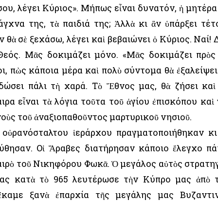
σου, λέγει Κύριος». Μήπως εἶναι δυνατόν, ἡ μητέρα
γχνα της, τὰ παιδιά της; Ἀλλὰ κι ἂν ὑπάρξει τέτ
 θὰ σὲ ξεχάσω, λέγει καὶ βεβαιώνει ὁ Κύριος. Ναί! 
 Θεός. Μᾶς δοκιμάζει μόνο. «Μᾶς δοκιμάζει πρὸς
ι, πὼς κάποια μέρα καὶ πολὺ σύντομα θὰ ἐξαλείψει
δώσει πάλι τὴ χαρά. Τὸ Ἔθνος μας, θὰ ζήσει καὶ
ιρα εἶναι τὰ λόγια τοῦτα τοῦ ἁγίου ἐπισκόπου καὶ 
νοὺς τοῦ ἀναξιοπαθοῦντος μαρτυρικοῦ νησιοῦ.
 οὐρανόσταλτου ἱεράρχου πραγματοποιήθηκαν κι
ύθησαν. Οἱ Ἄραβες διατήρησαν κάποιο ἔλεγχο π
καιρὸ τοῦ Νικηφόρου Φωκᾶ. Ὁ μεγάλος αὐτὸς στρατη
ρας κατὰ τὸ 965 λευτέρωσε τὴν Κύπρο μας ἀπὸ 
ἔκαμε ξανὰ ἐπαρχία τῆς μεγάλης μας Βυζαντι