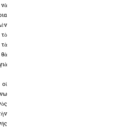
 νὰ
οια
Δὲν
 τὸ
 τὰ
 θὰ
γιὰ
 οἱ
άνω
γὸς
τὴν
νῆς