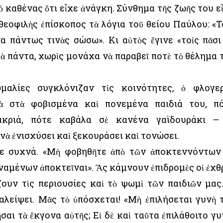
 ὁ καθένας ὅτι εἶχε ἀνάγκη. Σύνθημα τῆς ζωῆς του ε
θεοφιλὴς ἐπίσκοπος τὰ λόγια τοῦ θείου Παύλου: «Τ
να πάντως τινὰς σώσω». Κι αὐτὸς ἔγινε «τοὶς πᾶσι
τὰ πάντα, χωρὶς μονάχα νὰ παραβεῖ ποτὲ τὸ θέλημα 
ωμαλίες συγκλόνιζαν τὶς κοινότητες, ὁ φλογε
ὰ στὰ φοβισμένα καὶ πονεμένα παιδιά του, π
ακριά, πότε καβάλα σὲ κανένα γαϊδουράκι –
 νὰ ἐνισχύσει καὶ ξεκουράσει καὶ τονώσει.
γε συχνά. «Μὴ φοβηθῆτε ἀπὸ τῶν ἀποκτεννόντων
ναμένων ἀποκτεῖναι». Ἂς κάμνουν ἐπιδρομὲς οἱ ἐχθ
ζουν τὶς περιουσίες καὶ τὸ ψωμὶ τῶν παιδιῶν μας
αλείψει. Μᾶς τὸ ὑπόσχεται! «Μὴ ἐπιλήσεται γυνὴ 
σαι τὰ ἔκγονα αὐτῆς; Εἰ δὲ καὶ ταῦτα ἐπιλάθοιτο γυ