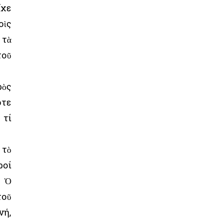
ἶχε
οὶς
 τὰ
τοῦ
ρὸς
ότε
 τί
 τὸ
ροί
. Ὁ
τοῦ
νή,