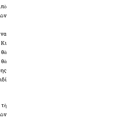
Ἀπὸ
τῶν
ἕνα
 Κι
 θὰ
 θὰ
ρης
ιδί
 τὴ
τῶν