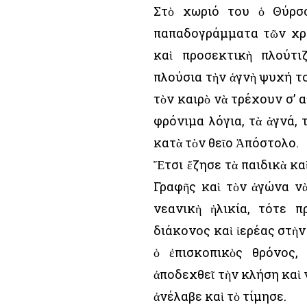
Στὸ χωριό του ὁ Θύρσο
παπαδογράμματα τῶν χρό
καὶ προσεκτικὴ πλούτι
πλούσια τὴν ἁγνὴ ψυχή το
τὸν καιρὸ νὰ τρέχουν σ’ 
φρόνιμα λόγια, τὰ ἁγνά, 
κατὰ τὸν θεῖο Ἀπόστολο.
Ἔτσι ἔζησε τὰ παιδικὰ κα
Γραφῆς καὶ τὸν ἀγώνα νὰ
νεανικὴ ἡλικία, τότε 
διάκονος καὶ ἱερέας στὴν
ὁ ἐπισκοπικὸς θρόνος,
ἀποδεχθεῖ τὴν κλήση καὶ 
ἀνέλαβε καὶ τὸ τίμησε.