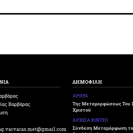
ΝΙΑ
ΔΗΜΟΦΙΛΗ
Βαρβάρας
ΑΡΘΡΑ
Της Μεταμορφώσεως Του 
ίας Βαρβάρας
Χριστού
ωση
ΑΡΧΕΙΑ ΒΙΝΤΕΟ
Σύνδεση Μεταμόρφωση του
.ag.varvaras.met@gmail.com