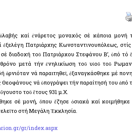
ὐλαβής καί ἐνάρετος μοναχός σέ κάποια μονή 
ί ἐξελέγη Πατριάρχης Κωνσταντινουπόλεως, στίς
, σέ διαδοχή τοῦ Πατριάρχου Στεφάνου Β’, ὑπό τό 
θρόνο μετά τήν ἐνηλικίωση τοῦ υἱοῦ τοῦ Ρωμαν
ή ἀρνιόταν νά παραιτηθεῖ, ἐξαναγκάσθηκε μέ πον
 Θεοφάνους νά ὑπογράψει τήν παραίτησή του ἀπό 
ὔγουστο τοῦ ἔτους 931 μ.Χ.
ηκε σέ μονή, ὅπου ἔζησε ὁσιακά καί κοιμήθηκε
ἐτελεῖτο στή Μεγάλη Ἐκκλησία.
rion.gr/gr/index.aspx