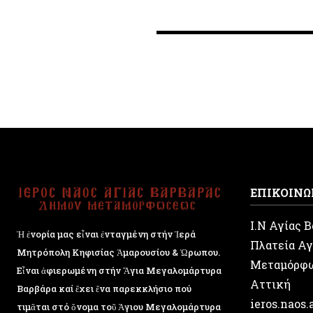
ΕΠΙΚΟΙΝΩ
Ι.Ν Αγίας 
Ἡ ἐνορία μας εἶναι ἐνταγμένη στήν Ἱερά
Πλατεία Αγ
Μητρόπολη Κηφισίας Ἁμαρουσίου & Ὠρωπου.
Μεταμόρφ
Εἶναι ἀφιερωμένη στήν Ἅγια Μεγαλομάρτυρα
Αττική
Βαρβάρα καί ἔχει ἕνα παρεκκλήσιο πού
ieros.naos
τιμᾶται στό ὄνομα τοῦ Ἁγιου Μεγαλομάρτυρα