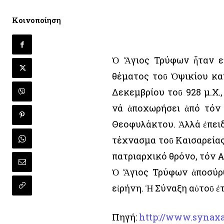
Κοινοποίηση
Ὁ Ἅγιος Τρύφων ἦταν ε
θέματος τοῦ Ὀψικίου κα
Δεκεμβρίου τοῦ 928 μ.Χ.
νά ἀποχωρήσει ἀπό τόν 
Θεοφυλάκτου. Ἀλλά ἐπειδ
τέχνασμα τοῦ Καισαρείας
πατριαρχικό θρόνο, τόν Α
Ὁ Ἅγιος Τρύφων ἀποσύρθ
εἰρήνη. Ἡ Σύναξη αὐτοῦ 
Πηγή:
http://www.synaxa