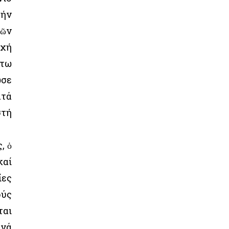
τήν
πῶν
υχή
άτω
ωσε
ατά
στή
, ὁ
καί
ίες
ούς
ται
 νά