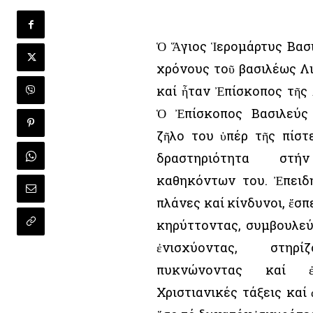
Ὁ Ἅγιος Ἱερομάρτυς Βασ
χρόνους τοῦ βασιλέως Λικ
καί ἦταν Ἐπίσκοπος τῆς
Ὁ Ἐπίσκοπος Βασιλεύς 
ζῆλο του ὑπέρ τῆς πίστ
δραστηριότητα στ
καθηκόντων του. Ἐπειδ
πλάνες καί κίνδυνοι, ἔσπ
κηρύττοντας, συμβουλεύ
ἐνισχύοντας, στηρίζ
πυκνώνοντας καί ἐ
Χριστιανικές τάξεις καί