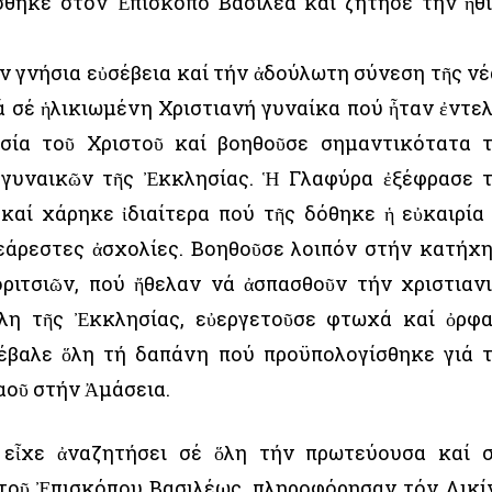
σθηκε στόν Ἐπίσκοπο Βασιλέα καί ζήτησε τήν ἠθ
ν γνήσια εὐσέβεια καί τήν ἀδούλωτη σύνεση τῆς νέ
 σέ ἡλικιωμένη Χριστιανή γυναίκα πού ἦταν ἐντε
σία τοῦ Χριστοῦ καί βοηθοῦσε σημαντικότατα 
 γυναικῶν τῆς Ἐκκλησίας. Ἡ Γλαφύρα ἐξέφρασε 
καί χάρηκε ἰδιαίτερα πού τῆς δόθηκε ἡ εὐκαιρία
θεάρεστες ἀσχολίες. Βοηθοῦσε λοιπόν στήν κατήχ
ριτσιῶν, πού ἤθελαν νά ἀσπασθοῦν τήν χριστιαν
έλη τῆς Ἐκκλησίας, εὐεργετοῦσε φτωχά καί ὀρφ
τέβαλε ὅλη τή δαπάνη πού προϋπολογίσθηκε γιά 
αοῦ στήν Ἀμάσεια.
 εἶχε ἀναζητήσει σέ ὅλη τήν πρωτεύουσα καί 
ί τοῦ Ἐπισκόπου Βασιλέως, πληροφόρησαν τόν Λικί