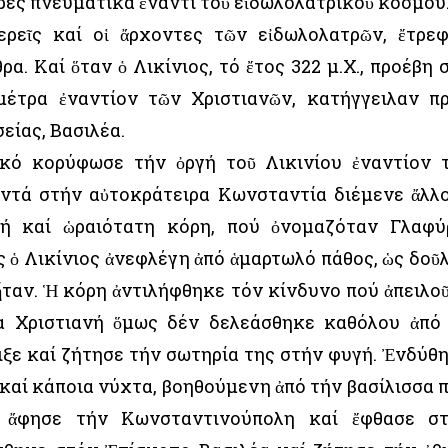
ρες πνευματικά ἔναντι τοῦ εἰδωλολατρικοῦ κόσμου
ἱερεῖς καί οἱ ἄρχοντες τῶν εἰδωλολατρῶν, ἔτρε
α. Καί ὅταν ὁ Λικίνιος, τό ἔτος 322 μ.Χ., προέβη 
μέτρα ἐναντίον τῶν Χριστιανῶν, κατήγγειλαν π
είας, Βασιλέα.
ικό κορύφωσε τήν ὀργή τοῦ Λικινίου ἐναντίον 
ντά στήν αὐτοκράτειρα Κωνσταντία διέμενε ἄλλ
ή καί ὡραιότατη κόρη, πού ὀνομαζόταν Γλαφύ
ς ὁ Λικίνιος ἀνεφλέγη ἀπό ἁμαρτωλό πάθος, ὡς δοῦ
ταν. Ἡ κόρη ἀντιλήφθηκε τόν κίνδυνο πού ἀπειλο
ια Χριστιανή ὅμως δέν δελεάσθηκε καθόλου ἀπό
ριξε καί ζήτησε τήν σωτηρία της στήν φυγή. Ἐνδύθ
 καί κάποια νύχτα, βοηθούμενη ἀπό τήν βασίλισσα 
, ἄφησε τήν Κωνσταντινούπολη καί ἔφθασε σ