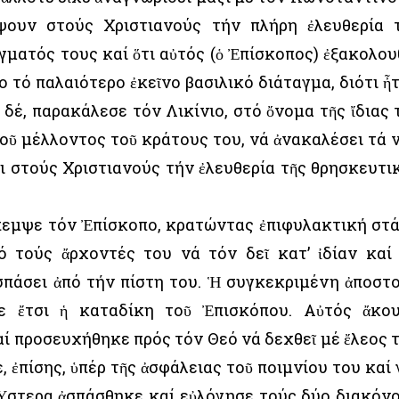
ψουν στούς Χριστιανούς τήν πλήρη ἐλευθερία 
γματός τους καί ὅτι αὐτός (ὁ Ἐπίσκοπος) ἐξακολου
ο τό παλαιότερο ἐκεῖνο βασιλικό διάταγμα, διότι ἦ
ι δέ, παρακάλεσε τόν Λικίνιο, στό ὄνομα τῆς ἴδιας 
τοῦ μέλλοντος τοῦ κράτους του, νά ἀνακαλέσει τά 
ι στούς Χριστιανούς τήν ἐλευθερία τῆς θρησκευτι
έπεμψε τόν Ἐπίσκοπο, κρατώντας ἐπιφυλακτική στ
ό τούς ἄρχοντές του νά τόν δεῖ κατ’ ἰδίαν καί
σπάσει ἀπό τήν πίστη του. Ἡ συγκεκριμένη ἀποστ
ε ἔτσι ἡ καταδίκη τοῦ Ἐπισκόπου. Αὐτός ἄκο
ί προσευχήθηκε πρός τόν Θεό νά δεχθεῖ μέ ἔλεος 
ἐπίσης, ὑπέρ τῆς ἀσφάλειας τοῦ ποιμνίου του καί 
 Ὕστερα ἀσπάσθηκε καί εὐλόγησε τούς δύο διακόν