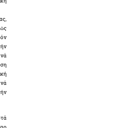
ική
ας,
λῶς
τόν
τήν
 νά
ηση
ική
ανά
τήν
στά
νιο