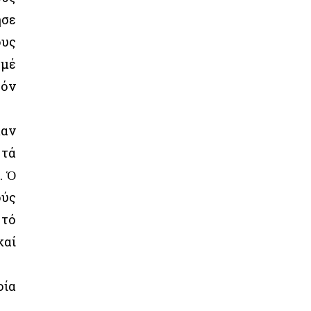
ησε
ους
 μέ
τόν
καν
 τά
. Ὁ
ούς
 τό
καί
οία