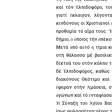
καί τόν Ἐλπιδοφόρο, το
γιατί ἔκλαιγαν, λέγον
κινδύνους οἱ Χριστιανοί
προθυμία τό αἷμα τους. 
δήμιο, ὁ ὁποῖος τήν ἀπέκ
Μετά ἀπό αὐτό ἡ τίμια 
στή θάλασσα μέ βασιλική
δίχτυά του στόν κόλπο τῆ
δέ Ἐλπιδοφόρος, καθώς 
διακόνους Θεότιμο καί 
ἔφεραν στήν Ἀμάσεια, 
ἀγώνων καί τό ἐνταφίασα
Ἡ Σύναξη τοῦ Ἁγίου Βασ
ἴσως φυλασσόταν μέρος τ