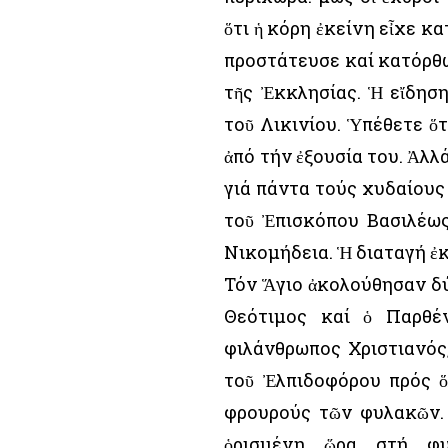
ὅτι ἡ κόρη ἐκείνη εἶχε κ
προστάτευσε καί κατόρθω
τῆς Ἐκκλησίας. Ἡ εἴδησ
τοῦ Λικινίου. Ὑπέθετε ὅ
ἀπό τήν ἐξουσία του. Ἀλλ
γιά πάντα τούς χυδαίους
τοῦ Ἐπισκόπου Βασιλέως
Νικομήδεια. Ἡ διαταγή ἐ
Τόν Ἅγιο ἀκολούθησαν δύ
Θεότιμος καί ὁ Παρθέν
φιλάνθρωπος Χριστιανός
τοῦ Ἐλπιδοφόρου πρός ὅ
φρουρούς τῶν φυλακῶν. 
ὁρισμένη ὥρα στή φυ