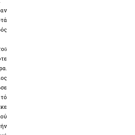
.
φαν
στά
ρός
τοῦ
οτε
ρα.
λος
ῦσε
 τό
ηκε
πού
τήν