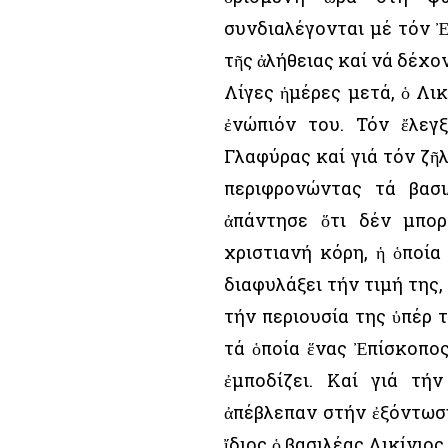
συνδιαλέγονται μέ τόν Ἐ
τῆς ἀλήθειας καί νά δέχο
Λίγες ἡμέρες μετά, ὁ Λι
ἐνώπιόν του. Τόν ἔλεγ
Γλαφύρας καί γιά τόν ζῆλ
περιφρονώντας τά βασι
ἀπάντησε ὅτι δέν μπο
χριστιανή κόρη, ἡ ὁποία
διαφυλάξει τήν τιμή της,
τήν περιουσία της ὑπέρ 
τά ὁποία ἕνας Ἐπίσκοπος
ἐμποδίζει. Καί γιά τή
ἀπέβλεπαν στήν ἐξόντωση
ἴδιος ὁ βασιλέας Λικίνιο