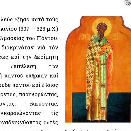
ιλεύς ἔζησε κατά τούς
ινίου (307 – 323 μ.Χ.)
 Ἀμασείας τοῦ Πόντου.
διακρινόταν γιά τόν
εως καί τήν ἀκοίμητη
ήν ἐπιτέλεση τῶν
ή παντοῦ ὑπῆρχαν καί
ευδε παντοῦ καί ὁ ἴδιος
οντας, παρηγορώντας,
οντας, ἐλκύοντας,
γκαρδιώνοντας τίς
 ἀναδεικνύοντας αὐτές