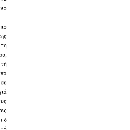
όγο
οπο
τῆς
στη
ρα,
στή
 νά
ησε
γιά
ούς
ῖες
ι ὁ
 τό