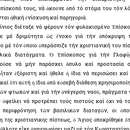
πίσκοπό τους, νά ἀκοῦνε ἀπό τό στόμα του τόν λ
νται ἠθική ἐνίσχυση καί παρηγοριά.
κίνιος διέταξε νά φέρουν τόν φυλακισμένο Ἐπίσκ
ξε μέ δριμύτητα ὡς ἔνοχο γιά τήν ἀπόκρυψη 
ο μέ τόν ὁποῖο ὑπεράσπιζε τήν χριστιανική του πί
λικά διατάγματα. Ὁ Ἐπίσκοπος γιά τήν Γλαφύ
ροῦσε νά μήν παράσχει ἄσυλο καί προστασία 
 ἦταν ἐξόριστη καί ἤθελε ἡ ἴδια νά περισώσει καί
 καί ὅτι αὐτή ἡ ἴδια ἀπό εὐσεβή διάθεση χρησιμοποί
τῶν φτωχῶν καί γιά τήν ἀνέγερση ναοῦ, πράγματα 
 ὀφείλει νά προτρέπει τούς πιστούς καί ὄχι νά τ
ν περιφρόνηση τῶν βασιλικῶν διαταγῶν, οἱ ὁπο
 τῆς χριστιανικῆς πίστεως, ὁ Ἅγιος ἀποκρίθηκε ὅτ
ς ἄλλοτε εἶχε ἀναγνωρίσει μαζί μέ τόν Κωνσταντίνο