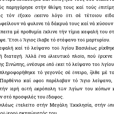
ύς παρηγόρησε στήν θλίψη τους καί τούς ἐπιτίμ
τας τόν ἔξοχο ἐκεῖνο λόγο ὅτι σέ τέτοιου εἴδ
 ὀφείλουν νά φυλᾶνε τά δάκρυά τους καί νά χύσουν
Ἔπειτα μέ προθυμία ἔκλινε τήν τίμια κεφαλή του σ
οψε. Ἔτσι ὁ Ἅγιος ἔλαβε τό στέφανο τοῦ μαρτυρίου.
κεφαλή καί τό λείψανο τοῦ Ἁγίου Βασιλέως ρίχθη
 διαταγή. Ἀλλά ἕνα ἁλιευτικό πλοῖο, πού ἔριχνε
ς Σινώπης, ἀνέσυρε ἀπό ἐκεῖ τό λείψανο τοῦ Ἁγίου
πληροφορήθηκε τό γεγονός σέ ὄνειρο, ἦλθε μέ τ
Παρθένιο καί ἀφοῦ παρέλαβαν τό Ἅγιο λείψανο,
στήν ἱερή αὐτή ἀκρόπολη τῶν Ἁγίων του κόπων 
ν στό προσφιλές του ἔδαφος.
ιλέως ἐτελεῖτο στήν Μεγάλη Ἐκκλησία, στήν ὁπ
οῦ ἱεροῦ σκηνώματός του.