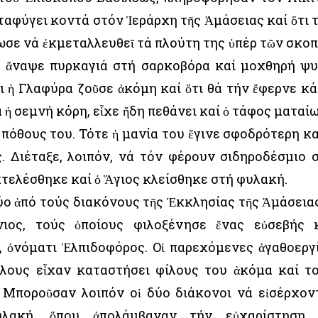
αταφύγει κοντά στόν Ἱεράρχη τῆς Ἀμάσειας καί ὅτι 
σε νά ἐκμεταλλευθεῖ τά πλούτη της ὑπέρ τῶν σκο
η ἄναψε πυρκαγιά στή σαρκοβόρα καί μοχθηρή ψ
τι ἡ Γλαφύρα ζοῦσε ἀκόμη καί ὅτι θά τήν ἔφερνε κ
ά ἡ σεμνή κόρη, εἶχε ἤδη πεθάνει καί ὁ τάφος ματαί
 πόθους του. Τότε ἡ μανία του ἔγινε σφοδρότερη κ
. Διέταξε, λοιπόν, νά τόν φέρουν σιδηροδέσμιο 
κτελέσθηκε καί ὁ Ἅγιος κλείσθηκε στή φυλακή.
ο ἀπό τούς διακόνους τῆς Ἐκκλησίας τῆς Ἀμάσειας
ιος, τούς ὁποίους φιλοξένησε ἕνας εὐσεβής 
, ὀνόματι Ἐλπιδοφόρος. Οἱ παρεχόμενες ἀγαθοεργ
λους εἶχαν καταστήσει φίλους του ἀκόμα καί τ
Μποροῦσαν λοιπόν οἱ δύο διάκονοι νά εἰσέρχον
λακή, ὅπου ἀπολάμβαναν τήν εὐχαρίστηση