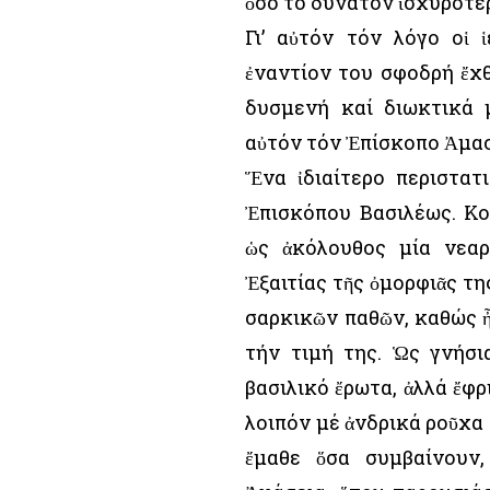
ὅσο τό δυνατόν ἰσχυρότε
Γι’ αὐτόν τόν λόγο οἱ 
ἐναντίον του σφοδρή ἔχθρ
δυσμενή καί διωκτικά 
αὐτόν τόν Ἐπίσκοπο Ἀμασ
Ἕνα ἰδιαίτερο περιστατ
Ἐπισκόπου Βασιλέως. Κο
ὡς ἀκόλουθος μία νεαρ
Ἐξαιτίας τῆς ὀμορφιᾶς τη
σαρκικῶν παθῶν, καθώς ἦ
τήν τιμή της. Ὡς γνήσ
βασιλικό ἔρωτα, ἀλλά ἔφ
λοιπόν μέ ἀνδρικά ροῦχα
ἔμαθε ὅσα συμβαίνουν