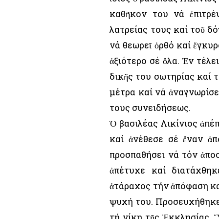
καθῆκον του νά ἐπιτρέ
λατρείας τους καί τοῦ δό
νά θεωρεῖ ὀρθό καί ἔγκυρ
ἀξιότερο σέ ὅλα. Ἐν τέλε
δικῆς του σωτηρίας καί 
μέτρα καί νά ἀναγνωρίσε
τους συνειδήσεως.
Ὁ βασιλέας Λικίνιος ἀπ
καί ἀνέθεσε σέ ἕναν ἀπ
προσπαθήσει νά τόν ἀπο
ἀπέτυχε καί διατάχθηκ
ἀτάραχος τήν ἀπόφαση κα
ψυχή του. Προσευχήθηκε, 
τή νίκη τῆς Ἐκκλησίας.