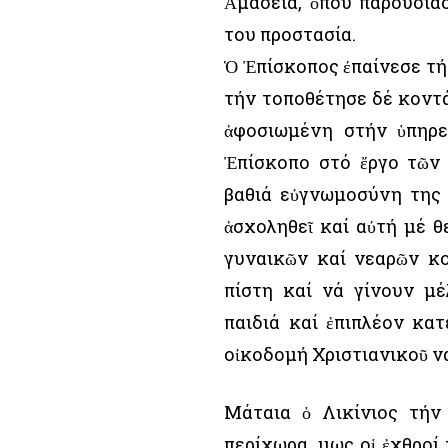
Ἀμάσεια, ὅπου παρουσιά
του προστασία.
Ὁ Ἐπίσκοπος ἐπαίνεσε τή
τήν τοποθέτησε δέ κοντά
ἀφοσιωμένη στήν ὑπηρε
Ἐπίσκοπο στό ἔργο τῶν
βαθιά εὐγνωμοσύνη της 
ἀσχοληθεῖ καί αὐτή μέ 
γυναικῶν καί νεαρῶν κο
πίστη καί νά γίνουν μ
παιδιά καί ἐπιπλέον κα
οἰκοδομή Χριστιανικοῦ ν
Μάταια ὁ Λικίνιος τήν
περίχωρα. Ὅμως οἱ ἐχθρο