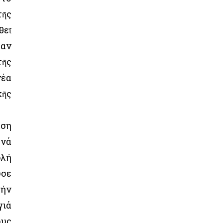
τῆς
θεῖ
ταν
τῆς
νέα
κῆς
άση
 νά
ολή
υσε
τήν
γιά
ους