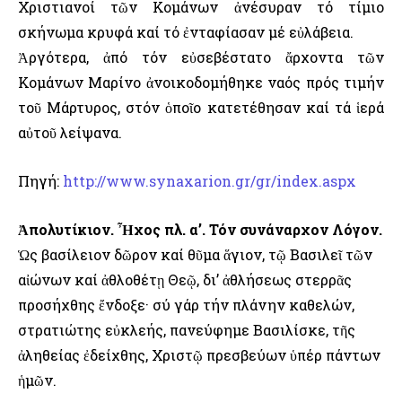
Χριστιανοί τῶν Κομάνων ἀνέσυραν τό τίμιο
σκήνωμα κρυφά καί τό ἐνταφίασαν μέ εὐλάβεια.
Ἀργότερα, ἀπό τόν εὐσεβέστατο ἄρχοντα τῶν
Κομάνων Μαρίνο ἀνοικοδομήθηκε ναός πρός τιμήν
τοῦ Μάρτυρος, στόν ὁποῖο κατετέθησαν καί τά ἱερά
αὐτοῦ λείψανα.
Πηγή:
http://www.synaxarion.gr/gr/index.aspx
Ἀπολυτίκιον. Ἦχος πλ. α’. Τόν συνάναρχον Λόγον.
Ὡς βασίλειον δῶρον καί θῦμα ἅγιον, τῷ Βασιλεῖ τῶν
αἰώνων καί ἀθλοθέτῃ Θεῷ, δι’ ἀθλήσεως στερρᾶς
προσήχθης ἔνδοξε· σύ γάρ τήν πλάνην καθελών,
στρατιώτης εὐκλεής, πανεύφημε Βασιλίσκε, τῆς
ἀληθείας ἐδείχθης, Χριστῷ πρεσβεύων ὑπέρ πάντων
ἡμῶν.