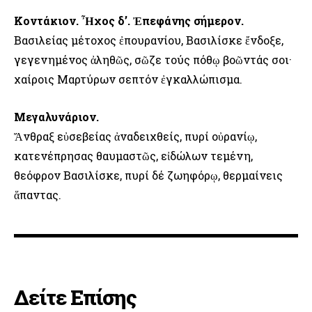
Κοντάκιον. Ἦχος δ’. Ἐπεφάνης σήμερον.
Βασιλείας μέτοχος ἐπουρανίου, Βασιλίσκε ἔνδοξε,
γεγενημένος ἀληθῶς, σῶζε τούς πόθῳ βοῶντάς σοι·
χαίροις Μαρτύρων σεπτόν ἐγκαλλώπισμα.
Μεγαλυνάριον.
Ἄνθραξ εὐσεβείας ἀναδειχθείς, πυρί οὐρανίῳ,
κατενέπρησας θαυμαστῶς, εἰδώλων τεμένη,
θεόφρον Βασιλίσκε, πυρί δέ ζωηφόρῳ, θερμαίνεις
ἅπαντας.
Δείτε Επίσης