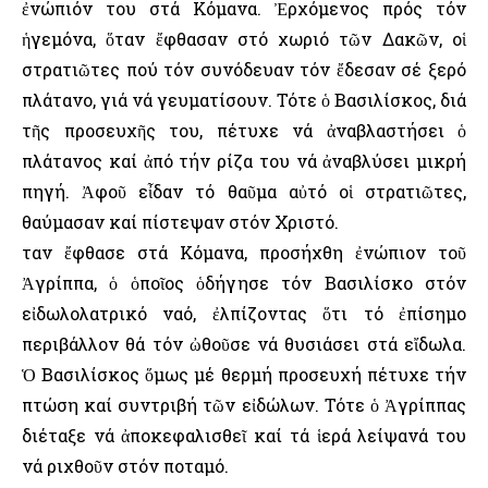
ἐνώπιόν του στά Κόμανα. Ἐρχόμενος πρός τόν
ἡγεμόνα, ὅταν ἔφθασαν στό χωριό τῶν Δακῶν, οἱ
στρατιῶτες πού τόν συνόδευαν τόν ἔδεσαν σέ ξερό
πλάτανο, γιά νά γευματίσουν. Τότε ὁ Βασιλίσκος, διά
τῆς προσευχῆς του, πέτυχε νά ἀναβλαστήσει ὁ
πλάτανος καί ἀπό τήν ρίζα του νά ἀναβλύσει μικρή
πηγή. Ἀφοῦ εἶδαν τό θαῦμα αὐτό οἱ στρατιῶτες,
θαύμασαν καί πίστεψαν στόν Χριστό.
Ὅταν ἔφθασε στά Κόμανα, προσήχθη ἐνώπιον τοῦ
Ἀγρίππα, ὁ ὁποῖος ὁδήγησε τόν Βασιλίσκο στόν
εἰδωλολατρικό ναό, ἐλπίζοντας ὅτι τό ἐπίσημο
περιβάλλον θά τόν ὠθοῦσε νά θυσιάσει στά εἴδωλα.
Ὁ Βασιλίσκος ὅμως μέ θερμή προσευχή πέτυχε τήν
πτώση καί συντριβή τῶν εἰδώλων. Τότε ὁ Ἀγρίππας
διέταξε νά ἀποκεφαλισθεῖ καί τά ἱερά λείψανά του
νά ριχθοῦν στόν ποταμό.