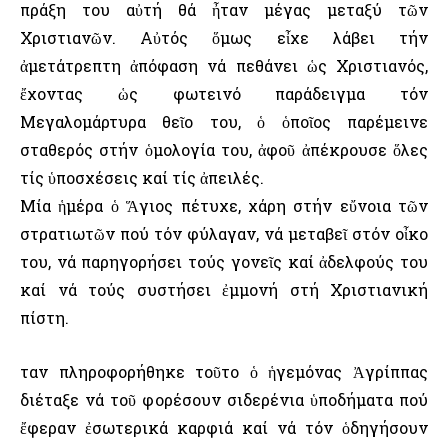
πράξη του αὐτή θά ἦταν μέγας μεταξύ τῶν
Χριστιανῶν. Αὐτός ὅμως εἶχε λάβει τήν
ἀμετάτρεπτη ἀπόφαση νά πεθάνει ὡς Χριστιανός,
ἔχοντας ὡς φωτεινό παράδειγμα τόν
Μεγαλομάρτυρα θεῖο του, ὁ ὁποῖος παρέμεινε
σταθερός στήν ὁμολογία του, ἀφοῦ ἀπέκρουσε ὅλες
τίς ὑποσχέσεις καί τίς ἀπειλές.
Μία ἡμέρα ὁ Ἅγιος πέτυχε, χάρη στήν εὔνοια τῶν
στρατιωτῶν πού τόν φύλαγαν, νά μεταβεῖ στόν οἶκο
του, νά παρηγορήσει τούς γονεῖς καί ἀδελφούς του
καί νά τούς συστήσει ἐμμονή στή Χριστιανική
πίστη.
Ὅταν πληροφορήθηκε τοῦτο ὁ ἡγεμόνας Ἀγρίππας
διέταξε νά τοῦ φορέσουν σιδερένια ὑποδήματα πού
ἔφεραν ἐσωτερικά καρφιά καί νά τόν ὁδηγήσουν