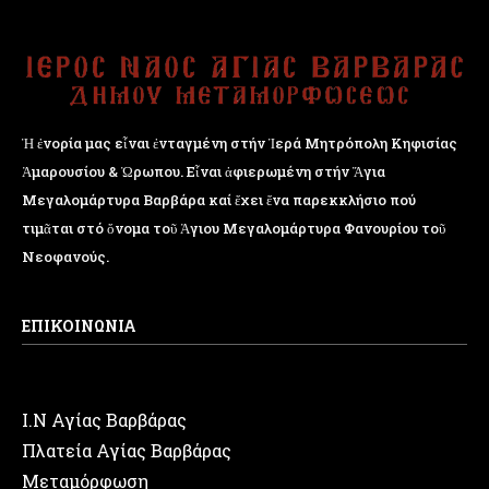
Ἡ ἐνορία μας εἶναι ἐνταγμένη στήν Ἱερά Μητρόπολη Κηφισίας
Ἁμαρουσίου & Ὠρωπου. Εἶναι ἀφιερωμένη στήν Ἅγια
Μεγαλομάρτυρα Βαρβάρα καί ἔχει ἕνα παρεκκλήσιο πού
τιμᾶται στό ὄνομα τοῦ Ἁγιου Μεγαλομάρτυρα Φανουρίου τοῦ
Νεοφανούς.
ΕΠΙΚΟΙΝΩΝΙΑ
Ι.Ν Αγίας Βαρβάρας
Πλατεία Αγίας Βαρβάρας
Μεταμόρφωση