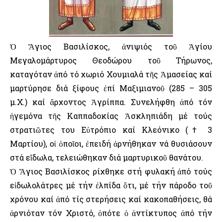
Ὁ Ἅγιος Βασιλίσκος, ἀνιψιός τοῦ Ἁγίου
Μεγαλομάρτυρος Θεοδώρου τοῦ Τήρωνος,
καταγόταν ἀπό τό χωριό Χουμιαλά τῆς Ἀμασείας καί
μαρτύρησε διά ξίφους ἐπί Μαξιμιανοῦ (285 – 305
μ.Χ.) καί ἄρχοντος Ἀγρίππα. Συνελήφθη ἀπό τόν
ἡγεμόνα τῆς Καππαδοκίας Ἀσκληπιάδη μέ τούς
στρατιῶτες του Εὐτρόπιο καί Κλεόνικο († 3
Μαρτίου), οἱ ὁποῖοι, ἐπειδή ἀρνήθηκαν νά θυσιάσουν
στά εἴδωλα, τελειώθηκαν διά μαρτυρικοῦ θανάτου.
Ὁ Ἅγιος Βασιλίσκος ρίχθηκε στή φυλακή ἀπό τούς
εἰδωλολάτρες μέ τήν ἐλπίδα ὅτι, μέ τήν πάροδο τοῦ
χρόνου καί ἀπό τίς στερήσεις καί κακοπαθήσεις, θά
ἀρνιόταν τόν Χριστό, ὁπότε ὁ ἀντίκτυπος ἀπό τήν