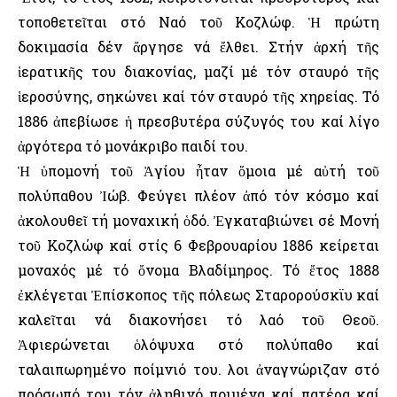
τοποθετεῖται στό Ναό τοῦ Κοζλώφ. Ἡ πρώτη
δοκιμασία δέν ἄργησε νά ἔλθει. Στήν ἀρχή τῆς
ἱερατικῆς του διακονίας, μαζί μέ τόν σταυρό τῆς
ἱεροσύνης, σηκώνει καί τόν σταυρό τῆς χηρείας. Τό
1886 ἀπεβίωσε ἡ πρεσβυτέρα σύζυγός του καί λίγο
ἀργότερα τό μονάκριβο παιδί του.
Ἡ ὑπομονή τοῦ Ἁγίου ἦταν ὅμοια μέ αὐτή τοῦ
πολύπαθου Ἰώβ. Φεύγει πλέον ἀπό τόν κόσμο καί
ἀκολουθεῖ τή μοναχική ὁδό. Ἐγκαταβιώνει σέ Μονή
τοῦ Κοζλώφ καί στίς 6 Φεβρουαρίου 1886 κείρεται
μοναχός μέ τό ὄνομα Βλαδίμηρος. Τό ἔτος 1888
ἐκλέγεται Ἐπίσκοπος τῆς πόλεως Σταρορούσκϊυ καί
καλεῖται νά διακονήσει τό λαό τοῦ Θεοῦ.
Ἀφιερώνεται ὁλόψυχα στό πολύπαθο καί
ταλαιπωρημένο ποίμνιό του. Ὅλοι ἀναγνώριζαν στό
πρόσωπό του τόν ἀληθινό ποιμένα καί πατέρα καί