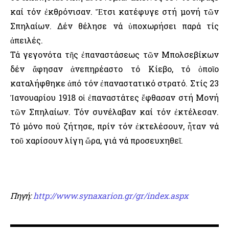
καί τόν ἐκθρόνισαν. Ἔτσι κατέφυγε στή μονή τῶν
Σπηλαίων. Δέν θέλησε νά ὑποχωρήσει παρά τίς
ἀπειλές.
Τά γεγονότα τῆς ἐπαναστάσεως τῶν Μπολσεβίκων
δέν ἄφησαν ἀνεπηρέαστο τό Κίεβο, τό ὁποῖο
καταλήφθηκε ἀπό τόν ἐπαναστατικό στρατό. Στίς 23
Ἰανουαρίου 1918 οἱ ἐπαναστάτες ἔφθασαν στή Μονή
τῶν Σπηλαίων. Τόν συνέλαβαν καί τόν ἐκτέλεσαν.
Τό μόνο πού ζήτησε, πρίν τόν ἐκτελέσουν, ἦταν νά
τοῦ χαρίσουν λίγη ὥρα, γιά νά προσευχηθεῖ.
Πηγή:
http://www.synaxarion.gr/gr/index.aspx