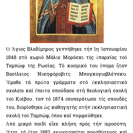
Ὁ Ἅγιος Βλαδίμηρος γεννήθηκε τήν 1η Ἰανουαρίου
1848 στό χωριό Μάλιε Μορόσκι τῆς ἐπαρχίας τοῦ
Ταμπώφ τῆς Ρωσίας. Τό κοσμικό του ὄνομα ἦταν
Βασίλειος Νικηφόροβιτς Μπογκογιαβλένσκυ.
Ἔμαθε τά πρῶτα γράμματα στό ἐκκλησιαστικό
σχολεῖο καί ἔπειτα σπούδασε στή θεολογική σχολή
τοῦ Κιέβου. Ὅταν τό 1874 ἀποπεράτωσε τίς σπουδές
του, διορίσθηκε ὡς καθηγητής στήν ἐκκλησιαστική
σχολή τοῦ Ταμπώφ, ὅπου καί νυμφεύθηκε.
Ἀπό μικρό παιδί εἶχε κλήση πρός τήν ἱεροσύνη.
Ἔτσι, τό ἔτος 1882, χειροτονεῖται πρεσβύτερος καί