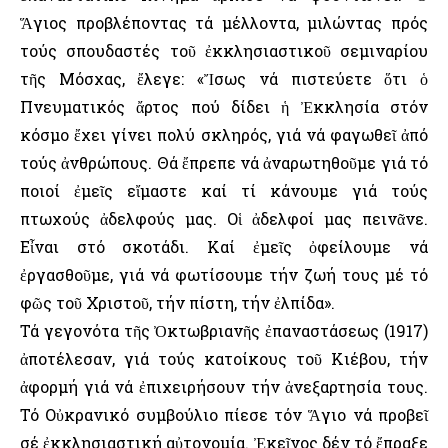
Ἅγιος προβλέποντας τά μέλλοντα, μιλώντας πρός
τούς σπουδαστές τοῦ ἐκκλησιαστικοῦ σεμιναρίου
τῆς Μόσχας, ἔλεγε: «Ἴσως νά πιστεύετε ὅτι ὁ
Πνευματικός ἄρτος πού δίδει ἡ Ἐκκλησία στόν
κόσμο ἔχει γίνει πολύ σκληρός, γιά νά φαγωθεῖ ἀπό
τούς ἀνθρώπους. Θά ἔπρεπε νά ἀναρωτηθοῦμε γιά τό
ποιοί ἐμεῖς εἴμαστε καί τί κάνουμε γιά τούς
πτωχούς ἀδελφούς μας. Οἱ ἀδελφοί μας πεινᾶνε.
Εἶναι στό σκοτάδι. Καί ἐμεῖς ὀφείλουμε νά
ἐργασθοῦμε, γιά νά φωτίσουμε τήν ζωή τους μέ τό
φῶς τοῦ Χριστοῦ, τήν πίστη, τήν ἐλπίδα».
Τά γεγονότα τῆς Ὀκτωβριανῆς ἐπαναστάσεως (1917)
ἀποτέλεσαν, γιά τούς κατοίκους τοῦ Κιέβου, τήν
ἀφορμή γιά νά ἐπιχειρήσουν τήν ἀνεξαρτησία τους.
Τό Οὐκρανικό συμβούλιο πίεσε τόν Ἅγιο νά προβεῖ
σέ ἐκκλησιαστική αὐτονομία. Ἐκεῖνος δέν τό ἔπραξε