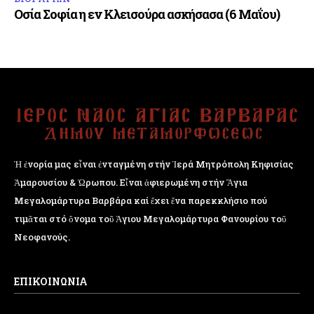
Οσία Σοφία η εν Κλεισούρα ασκήσασα (6 Μαΐου)
Ἡ ἐνορία μας εἶναι ἐνταγμένη στήν Ἱερά Μητρόπολη Κηφισίας
Ἁμαρουσίου & Ὠρωπου. Εἶναι ἀφιερωμένη στήν Ἅγια
Μεγαλομάρτυρα Βαρβάρα καί ἔχει ἕνα παρεκκλήσιο πού
τιμᾶται στό ὄνομα τοῦ Ἁγιου Μεγαλομάρτυρα Φανουρίου τοῦ
Νεοφανούς.
ΕΠΙΚΟΙΝΩΝΙΑ