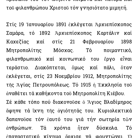
τοῦ φιλανθρώπου Χριστοῦ τόν γνησιότατο μιμητή.
Στίς 19 Ἰανουαρίου 1891 ἐκλέγεται Ἀρχιεπίσκοπος
Σαμάρα, τό 1892 Ἀρχιεπίσκοπος Καρτάλιν καί
Καχεζίας καί στίς 21 Φεβρουαρίου 1898
Μητροπολίτης Μόσχας. Τό ποιμαντικό,
φιλανθρωπικό καί κοινωνικό του ἔργο εἶναι
τεράστιο. Διακόπτεται, ὅμως καί πάλι, ὅταν
ἐκλέγεται, στίς 23 Νοεμβρίου 1912, Μητροπολίτης
τῆς Ἁγίας Πετρουπόλεως. Τό 1915 ἡ Ἐκκλησία τοῦ
ἀναθέτει τά καθήκοντα τοῦ Μητροπολίτη Κιέβου.
Σέ κάθε τόπο πού διακονοῦσε ὁ Ἅγιος Βλαδίμηρος
ἄφηνε τά ἴχνη τῆς ἁγιότητάς του. Κυριολεκτικά
δαπανοῦσε τόν ἑαυτό του γιά τήν σωτηρία τῶν
ἀνθρώπων. Τά χρόνια ἦταν δύσκολα. Τό
ἐπαναστατικό κίνημα ἄρχισε νά φουντώνει. Ὁ