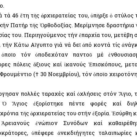
ο.
τά 46 ἔτη τῆς ἀρχιερατείας του, ὑπῆρξε ὁ στύλος 
οχήν Πατήρ τῆς Ὀρθοδοξίας. Μερίμνησε δραστήρια 
ίας του. Περιηγούμενος τήν ἐπαρχία του, μετέβη 
 τήν Κάτω Αἴγυπτο γιά νά δεῖ ἀπό κοντά τίς ἀνάγ
 ὁποῖο τόν ὑποδεχόταν παντοῦ μέ ἐνθουσιασ
ορες πόλεις ἄξιους καί ἱκανούς Ἐπισκόπους, μετ
 Φρουμέντιο († 30 Νοεμβρίου), τόν ὁποῖο χειροτόν
ούργησαν πολλές ταραχές καί ὀχλήσεις στόν Ἅγιο, 
. Ὁ Ἅγιος ἐξορίστηκε πέντε φορές καί διῆ
χρόνια τῆς ἀρχιερατείας του στήν ἐξορία. Ἐσύρθη κ
Ἀρειανούς ἐνώπιον Συνόδων καί καθαιρέθη
κράτορες, ὑπέφερε ἀνεκδιήγητες ταλαιπωρίες 