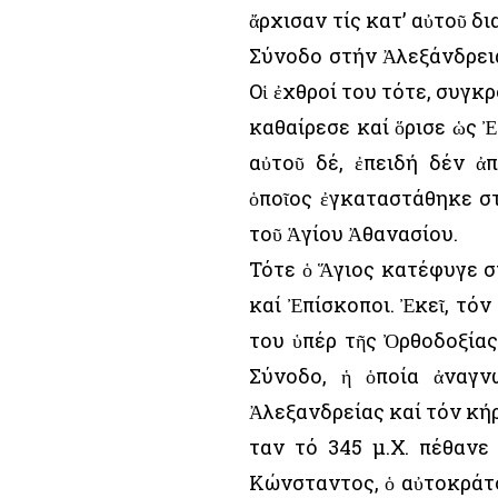
ἄρχισαν τίς κατ’ αὐτοῦ δ
Σύνοδο στήν Ἀλεξάνδρεια
Οἱ ἐχθροί του τότε, συγκ
καθαίρεσε καί ὅρισε ὡς 
αὐτοῦ δέ, ἐπειδή δέν ἀ
ὁποῖος ἐγκαταστάθηκε σ
τοῦ Ἁγίου Ἀθανασίου.
Τότε ὁ Ἅγιος κατέφυγε στ
καί Ἐπίσκοποι. Ἐκεῖ, τό
του ὑπέρ τῆς Ὀρθοδοξίας.
Σύνοδο, ἡ ὁποία ἀναγ
Ἀλεξανδρείας καί τόν κήρ
Ὅταν τό 345 μ.Χ. πέθανε
Κώνσταντος, ὁ αὐτοκράτ