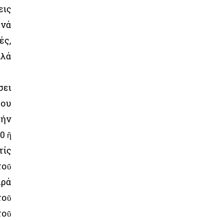
εις
 νά
ές,
λλά
σει
δου
τήν
0 ἢ
τίς
τοῦ
αρά
τοῦ
τοῦ