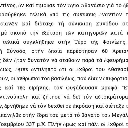
ίνος, ἂν καί τιμοῦσε τόν Ἅγιο Ἀθανάσιο γιά τό ἦ
ρασύρθηκε τελικά ἀπό τίς συνεχεῖς ἐναντίον 
ειανῶν καί διέταξε τή σύγκλιση Συνόδου σ
., μέ σκοπό τήν ἐξέταση τῶν κατηγοριῶν κατά 
 τελικά συγκλήθηκε στήν Τύρο τῆς Φοινίκης
ή Σύνοδο, στήν ὁποία παρέστησαν 60 Ἀρεια
ες δέν ἦταν δυνατόν νά σταθοῦν παρά τά ἐφευρήμ
ὅμως, ἔγινε ἀντιληπτό ὅτι οἱ ἐχθροί του Ἀθανασ
ν, οἱ ἄνθρωποι τοῦ βασιλέως, πού εἶχαν ἐπιφορτισ
ς καί τῆς εἰρήνης, τόν φυγάδευσαν κρυφά. Ἔ
τινούπολη καί ζήτησε νά δεῖ τόν αὐτοκράτορα
, ἀρνήθηκε νά τόν δεχθεῖ σέ ἀκρόαση καί διέταξε 
 Ἐπανῆλθε στήν ἕδρα του μετά τό θάνατο τοῦ Μεγά
οεμβρίου 337 μ.Χ. Πλήν ὅμως καί πάλι οἱ ἐχθροί 