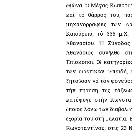
ἀγώνα. Ὁ Μέγας Κωνσταντ
καί τό θάρρος του, πα
μηχανορραφίες τῶν Ἀρ
Καισάρεια, τό 335 μ.Χ
Ἀθανασίου. Ἡ Σύνοδος
Ἀθανάσιος συνῆλθε στ
Ἐπίσκοποι. Οἱ κατηγορί
τῶν αἱρετικῶν. Ἐπειδή, 
ζητοῦσαν νά τόν φονεύσου
τήν τήρηση τῆς τάξεω
κατέφυγε στήν Κωνσταν
ὁποῖος λόγω τῶν διαβολῶν
ἐξορία του στή Γαλατία.
Κωνσταντίνου, στίς 23 Ν