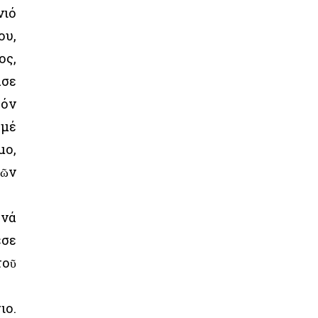
νιό
ου,
ος,
ασε
τόν
 μέ
μο,
τῶν
 νά
εσε
τοῦ
ιο.