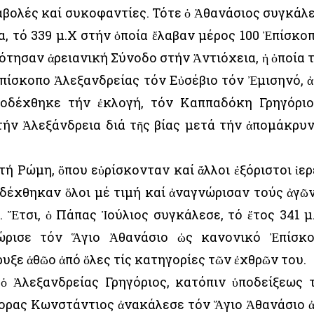
ιαβολές καί συκοφαντίες. Τότε ὁ Ἀθανάσιος συγκάλ
, τό 339 μ.Χ στήν ὁποία ἔλαβαν μέρος 100 Ἐπίσκοπ
ρότησαν ἀρειανική Σύνοδο στήν Ἀντιόχεια, ἡ ὁποία 
Ἐπίσκοπο Ἀλεξανδρείας τόν Εὐσέβιο τόν Ἐμισηνό, ἀ
ποδέχθηκε τήν ἐκλογή, τόν Καππαδόκη Γρηγόριο
τήν Ἀλεξάνδρεια διά τῆς βίας μετά τήν ἀπομάκρυ
ή Ρώμη, ὅπου εὑρίσκονταν καί ἄλλοι ἐξόριστοι ἱερ
ν δέχθηκαν ὅλοι μέ τιμή καί ἀναγνώρισαν τούς ἀγῶ
 Ἔτσι, ὁ Πάπας Ἰούλιος συγκάλεσε, τό ἔτος 341 μ.
νώρισε τόν Ἅγιο Ἀθανάσιο ὡς κανονικό Ἐπίσκ
υξε ἀθῶο ἀπό ὅλες τίς κατηγορίες τῶν ἐχθρῶν του.
 ὁ Ἀλεξανδρείας Γρηγόριος, κατόπιν ὑποδείξεως 
ορας Κωνστάντιος ἀνακάλεσε τόν Ἅγιο Ἀθανάσιο 