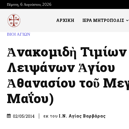
Πέμπτη, 6 Αυγούστου, 2026
ΑΡΧΙΚΗ
ΙΕΡΑ ΜΗΤΡΟΠΟΛΙΣ
ΒΙΟΙ ΑΓΙΩΝ
Ἀνακομιδὴ Τιμίων
Λειψάνων Ἁγίου
Ἀθανασίου τοῦ Μεγ
Μαΐου)
εκ του
Ι.Ν. Αγίας Βαρβάρας
02/05/2014