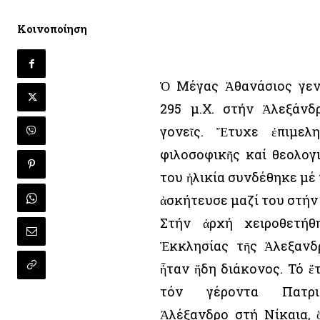
Κοινοποίηση
Ὁ Μέγας Ἀθανάσιος γεν
295 μ.Χ. στήν Ἀλεξάνδ
γονεῖς. Ἔτυχε ἐπιμελ
φιλοσοφικῆς καί θεολογ
του ἡλικία συνδέθηκε μέ
ἀσκήτευσε μαζί του στήν
Στήν ἀρχή χειροθετήθ
Ἐκκλησίας τῆς Ἀλεξανδρ
ἦταν ἤδη διάκονος. Τό ἔ
τόν γέροντα Πατριά
Ἀλέξανδρο στή Νίκαια, 