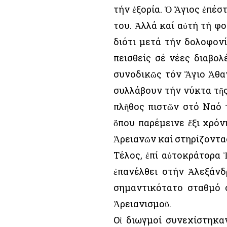
τήν ἐξορία. Ὁ Ἅγιος ἐπέ
του. Ἀλλά καί αὐτή τή φο
διότι μετά τήν δολοφονί
πεισθείς σέ νέες διαβολ
συνοδικῶς τόν Ἅγιο Ἀθαν
συλλάβουν τήν νύκτα τῆς
πλῆθος πιστῶν στό Ναό 
ὅπου παρέμεινε ἕξι χρόν
Ἀρειανῶν καί στηρίζοντα
Τέλος, ἐπί αὐτοκράτορα 
ἐπανέλθει στήν Ἀλεξάνδ
σημαντικότατο σταθμό 
Ἀρειανισμοῦ.
Οἱ διωγμοί συνεχίστηκαν