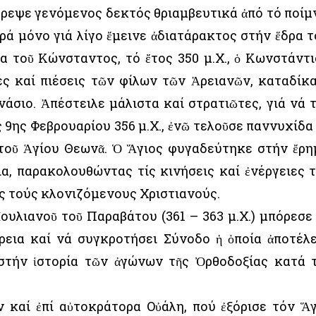
στρεψε γενόμενος δεκτός θριαμβευτικά ἀπό τό ποίμ
ρά μόνο γιά λίγο ἔμεινε ἀδιατάρακτος στήν ἕδρα τ
α τοῦ Κώνσταντος, τό ἔτος 350 μ.Χ., ὁ Κωνστάντι
ές καί πιέσεις τῶν φίλων τῶν Ἀρειανῶν, καταδίκ
άσιο. Ἀπέστειλε μάλιστα καί στρατιῶτες, γιά νά 
 9ης Φεβρουαρίου 356 μ.Χ., ἐνῶ τελοῦσε παννυχίδα
τοῦ Ἁγίου Θεωνᾶ. Ὁ Ἅγιος φυγαδεύτηκε στήν ἔρη
ια, παρακολουθώντας τίς κινήσεις καί ἐνέργειες 
ς τούς κλονιζόμενους Χριστιανούς.
Ἰουλιανοῦ τοῦ Παραβάτου (361 – 363 μ.Χ.) μπόρεσε
ρεια καί νά συγκροτήσει Σύνοδο ἡ ὁποία ἀποτέλ
στήν ἱστορία τῶν ἀγώνων τῆς Ὀρθοδοξίας κατά 
 καί ἐπί αὐτοκράτορα Οὐάλη, πού ἐξόρισε τόν Ἅγ