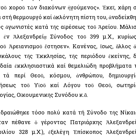
τοῦ χοροῦ τῶν διακόνων ἡγούμενος». Ἐκεῖ, χάρη 
 στή θερμουργό καί ἀκλόνητη πίστη του, ἀναδείχθ
ς ἀγωνιστές κατά τῆς αἱρέσεως τοῦ Ἀρείου. Μάλι
 ἐν Ἀλεξανδρείᾳ Σύνοδος τοῦ 399 μ.Χ., κυρίω
οῦ Ἀρειανισμοῦ ἔστησεν». Κανένας, ἴσως, ἄλλος 
κάλους τῆς Ἐκκλησίας, τῆς περιόδου ἐκείνης, 
δαία ἐκκλησιαστικά καί θεμελιώδη προβλήματα 
 τά περί Θεοῦ, κόσμου, ἀνθρώπου, δημιουργί
πήσεως τοῦ Υἱοῦ καί Λόγου τοῦ Θεοῦ, σωτηρί
ογίας, Οἰκουμενικῆς Συνόδου κ.ἄ.
δραιώθηκε τόσο πολύ κατά τή Σύνοδο τῆς Νίκαι
ταν πέθανε ὁ γέροντας Πατριάρχης Ἀλεξανδρε
λίου 328 μ.Χ.), ἐξελέγη Ἐπίσκοπος Ἀλεξανδρε