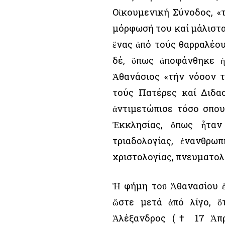
Οἰκουμενική Σύνοδος, «
μόρφωσή του καί μάλιστα
ἕνας ἀπό τούς θαρραλέου
δέ, ὅπως ἀποφάνθηκε ἡ
Ἀθανάσιος «τήν νόσον τ
τούς Πατέρες καί Διδασ
ἀντιμετώπισε τόσο σπου
Ἐκκλησίας, ὅπως ἦταν
τριαδολογίας, ἐνανθρω
χριστολογίας, πνευματολ
Ἡ φήμη τοῦ Ἀθανασίου ἑ
ὥστε μετά ἀπό λίγο, ὅ
Ἀλέξανδρος († 17 Ἀπρι