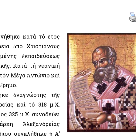
νήθηκε κατά τό ἔτος
ρεια ἀπό Χριστιανούς
ημένης ἐκπαιδεύσεως
ικῆς. Κατά τή νεανική
 τόν Μέγα Ἀντώνιο καί
 ἔρημο.
ηκε ἀναγνώστης τῆς
είας καί τό 318 μ.Χ.
τος 325 μ.Χ. συνοδεύει
ρχη Ἀλεξανδρείας
ὅπου συγκλήθηκε ἡ Α’