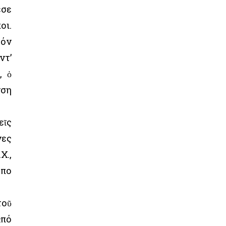
εσε
οι.
τόν
ντ’
, ὁ
νση
εῖς
νες
Χ.,
οπο
τοῦ
ἀπό