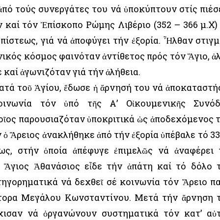
 ἀπό τούς συνεργάτες του νά ὑποκύπτουν στίς πιέσ
ν καί τόν Ἐπίσκοπο Ρώμης Λιβέριο (352 – 366 μ.Χ)
πίστεως, γιά νά ἀποφύγει τήν ἐξορία. Ἦλθαν στιγμ
ανικός κόσμος φαινόταν ἀντίθετος πρός τόν Ἅγιο, ἀ
καί ἀγωνιζόταν γιά τήν ἀλήθεια.
κατά τοῦ Ἁγίου, ἔδωσε ἡ ἄρνησή του νά ἀποκαταστή
οινωνία τόν ὑπό τῆς Α’ Οἰκουμενικῆς Συνό
ποῖος παρουσιαζόταν ὑποκριτικά ὡς ἀποδεχόμενος 
ν ὁ Ἄρειος ἀνακλήθηκε ἀπό τήν ἐξορία ὑπέβαλε τό 33
εως, στήν ὁποία ἀπέφυγε ἐπιμελῶς νά ἀναφέρει 
Ὁ Ἅγιος Ἀθανάσιος εἶδε τήν ἀπάτη καί τό δόλο 
τηγορηματικά νά δεχθεῖ σέ κοινωνία τόν Ἄρειο π
άτορα Μεγάλου Κωνσταντίνου. Μετά τήν ἄρνηση 
ρχισαν νά ὀργανώνουν συστηματικά τόν κατ’ αὐ