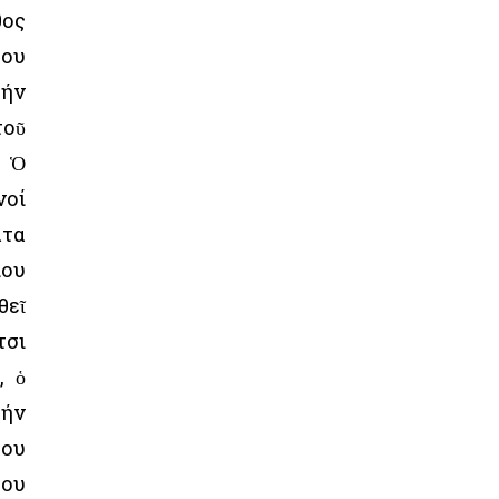
θος
του
τήν
τοῦ
. Ὁ
νοί
ατα
ίου
θεῖ
τσι
, ὁ
τήν
λου
του