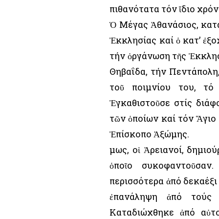
πιθανότατα τόν ἴδιο χρόν
Ὁ Μέγας Ἀθανάσιος, κατά 
Ἐκκλησίας καί ὁ κατ’ ἐξ
τήν ὀργάνωση τῆς Ἐκκλησ
Θηβαΐδα, τήν Πεντάπολη,
τοῦ ποιμνίου του, τό
Ἐγκαθιστοῦσε στίς διάφ
τῶν ὁποίων καί τόν Ἅγιο
Ἐπίσκοπο Ἀξώμης.
Ὅμως, οἱ Ἀρειανοί, δημι
ὁποῖο συκοφαντοῦσαν
περισσότερα ἀπό δεκαέξι 
ἐπανάληψη ἀπό τούς 
Καταδιώχθηκε ἀπό αὐτο