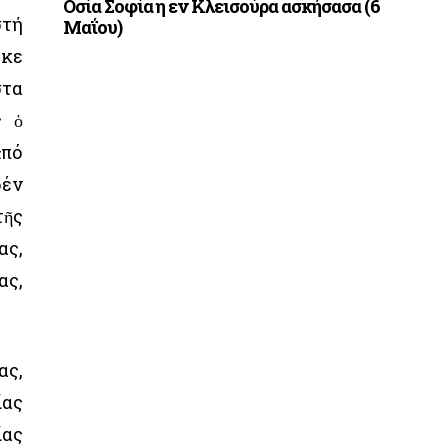
Οσία Σοφία η εν Κλεισούρα ασκήσασα (6
στή
Μαΐου)
ηκε
στα
ς ὁ
ἀπό
δέν
τῆς
ας,
ας,
ας,
ίας
ίας