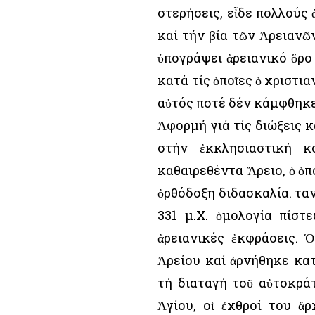
στερήσεις, εἶδε πολλούς
καί τήν βία τῶν Ἀρειανῶ
ὑπογράψει ἀρειανικό ὅρο 
κατά τίς ὁποῖες ὁ χριστι
αὐτός ποτέ δέν κάμφθηκε 
Ἀφορμή γιά τίς διώξεις 
στήν ἐκκλησιαστική κ
καθαιρεθέντα Ἄρειο, ὁ ὁ
ὀρθόδοξη διδασκαλία. Ὅτα
331 μ.Χ. ὁμολογία πίστ
ἀρειανικές ἐκφράσεις. 
Ἀρείου καί ἀρνήθηκε κα
τή διαταγή τοῦ αὐτοκρ
Ἁγίου, οἱ ἐχθροί του ἄ