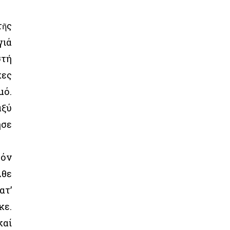
τῆς
γιά
στή
κες
μό.
αξύ
ησε
τόν
λθε
ατ’
κε.
καί