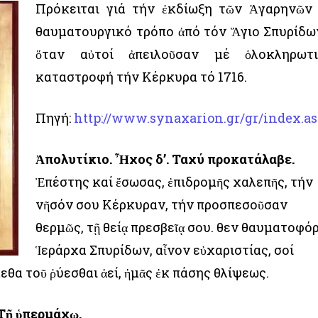
Πρόκειται γιά τήν ἐκδίωξη τῶν Ἀγαρηνῶν
θαυματουργικό τρόπο ἀπό τόν Ἅγιο Σπυρίδω
ὅταν αὐτοί ἀπειλοῦσαν μέ ὁλοκληρωτ
καταστροφή τήν Κέρκυρα τό 1716.
Πηγή:
http://www.synaxarion.gr/gr/index.a
Ἀπολυτίκιο. Ἦχος δ’. Ταχύ προκατάλαβε.
Ἐπέστης καί ἔσωσας, ἐπιδρομῆς χαλεπῆς, τήν
νῆσόν σου Κέρκυραν, τήν προσπεσοῦσαν
θερμῶς, τῇ θείᾳ πρεσβεῖᾳ σου. Ὅθεν θαυματοφόρ
Ἱεράρχα Σπυρίδων, αἶνον εὐχαριστίας, σοί
εθα τοῦ ῥύεσθαι ἀεί, ἡμᾶς ἐκ πάσης θλίψεως.
 Τῇ ὑπερμάχῳ.