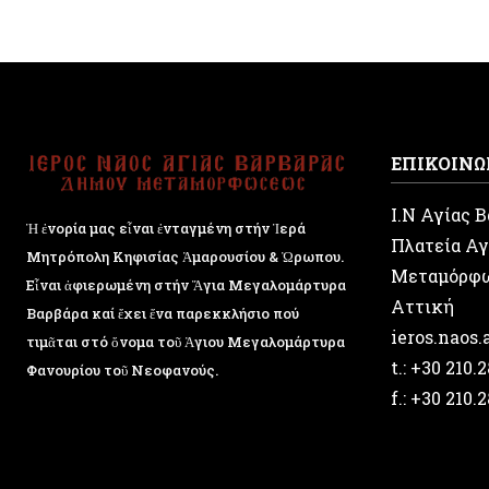
ΕΠΙΚΟΙΝΩ
Ι.Ν Αγίας 
Ἡ ἐνορία μας εἶναι ἐνταγμένη στήν Ἱερά
Πλατεία Αγ
Μητρόπολη Κηφισίας Ἁμαρουσίου & Ὠρωπου.
Μεταμόρφ
Εἶναι ἀφιερωμένη στήν Ἅγια Μεγαλομάρτυρα
Αττική
Βαρβάρα καί ἔχει ἕνα παρεκκλήσιο πού
ieros.naos
τιμᾶται στό ὄνομα τοῦ Ἁγιου Μεγαλομάρτυρα
t.: +30 210.
Φανουρίου τοῦ Νεοφανούς.
f.: +30 210.