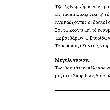
Τῷ τῆς Κερκύρας νῦν πρ
Ὡς τροπαιούχῳ νικητῇ τά
Ἀνακράζοντες οἱ δοῦλοί 
Σοί τῷ ἔχοντι ἀεί τό εὐσ
Ἐκ βαρβάρων, ὦ Σπυρίδων
Τούς κραυγάζοντας, χαίρ
Μεγαλυνάριον.
Τῶν θαυμάτων πέλαγος γεγ
μέγιστε Σπυρίδων, διάσωζ