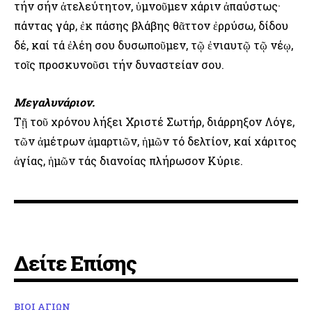
τήν σήν ἀτελεύτητον, ὑμνοῦμεν χάριν ἀπαύστως·
πάντας γάρ, ἐκ πάσης βλάβης θᾶττον ἐρρύσω, δίδου
δέ, καί τά ἐλέη σου δυσωποῦμεν, τῷ ἐνιαυτῷ τῷ νέῳ,
τοῖς προσκυνοῦσι τήν δυναστείαν σου.
Μεγαλυνάριον.
Τῇ τοῦ χρόνου λήξει Χριστέ Σωτήρ, διάρρηξον Λόγε,
τῶν ἀμέτρων ἁμαρτιῶν, ἡμῶν τό δελτίον, καί χάριτος
ἁγίας, ἡμῶν τάς διανοίας πλήρωσον Κύριε.
Δείτε Επίσης
ΒΙΟΙ ΑΓΙΩΝ