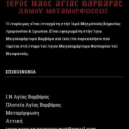
Ἡ ἐνορία μας εἶναι ἐνταγμένη στήν Ἱερά Μητρόπολη Κηφισίας
Ἁμαρουσίου & Ὠρωπου. Εἶναι ἀφιερωμένη στήν Ἅγια
Μεγαλομάρτυρα Βαρβάρα καί ἔχει ἕνα παρεκκλήσιο πού
τιμᾶται στό ὄνομα τοῦ Ἁγιου Μεγαλομάρτυρα Φανουρίου τοῦ
Νεοφανούς.
ΕΠΙΚΟΙΝΩΝΙΑ
Ι.Ν Αγίας Βαρβάρας
Πλατεία Αγίας Βαρβάρας
Μεταμόρφωση
Αττική
ieros.naos.ag.varvaras.met@gmail.com