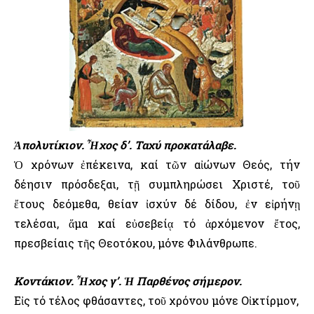
Ἀπολυτίκιον. Ἦχος δ’. Ταχύ προκατάλαβε.
Ὁ χρόνων ἐπέκεινα, καί τῶν αἰώνων Θεός, τήν
δέησιν πρόσδεξαι, τῇ συμπληρώσει Χριστέ, τοῦ
ἔτους δεόμεθα, θείαν ἰσχύν δέ δίδου, ἐν εἰρήνῃ
τελέσαι, ἅμα καί εὐσεβείᾳ τό ἀρχόμενον ἔτος,
πρεσβείαις τῆς Θεοτόκου, μόνε Φιλάνθρωπε.
Κοντάκιον. Ἦχος γ’. Ἡ Παρθένος σήμερον.
Εἰς τό τέλος φθάσαντες, τοῦ χρόνου μόνε Οἰκτίρμον,