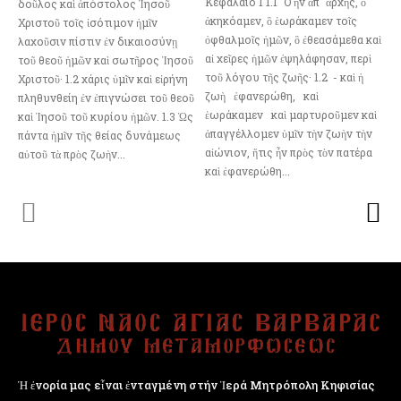
Κεφάλαιο 1 1.1 ῝Ο ἦν ἀπ᾿ ἀρχῆς, ὃ
δοῦλος καὶ ἀπόστολος Ἰησοῦ
ἀκηκόαμεν, ὃ ἑωράκαμεν τοῖς
Χριστοῦ τοῖς ἰσότιμον ἡμῖν
ὀφθαλμοῖς ἡμῶν, ὃ ἐθεασάμεθα καὶ
λαχοῦσιν πίστιν ἐν δικαιοσύνῃ
αἱ χεῖρες ἡμῶν ἐψηλάφησαν, περὶ
τοῦ θεοῦ ἡμῶν καὶ σωτῆρος Ἰησοῦ
τοῦ λόγου τῆς ζωῆς· 1.2 - καὶ ἡ
Χριστοῦ· 1.2 χάρις ὑμῖν καὶ εἰρήνη
ζωὴ ἐφανερώθη, καὶ
πληθυνθείη ἐν ἐπιγνώσει τοῦ θεοῦ
ἑωράκαμεν καὶ μαρτυροῦμεν καὶ
καὶ Ἰησοῦ τοῦ κυρίου ἡμῶν. 1.3 Ὡς
ἀπαγγέλλομεν ὑμῖν τὴν ζωὴν τὴν
πάντα ἡμῖν τῆς θείας δυνάμεως
αἰώνιον, ἥτις ἦν πρὸς τὸν πατέρα
αὐτοῦ τὰ πρὸς ζωὴν...
καὶ ἐφανερώθη...
Ἡ ἐνορία μας εἶναι ἐνταγμένη στήν Ἱερά Μητρόπολη Κηφισίας