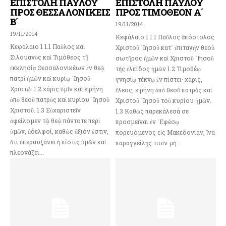
ΕΠΙΣΤΟΛΗ ΠΑΥΛΟΥ
ΕΠΙΣΤΟΛΗ ΠΑΥΛΟΥ
ΠΡΟΣ ΘΕΣΣΑΛΟΝΙΚΕΙΣ
ΠΡΟΣ ΤΙΜΟΘΕΟΝ Α΄
Β΄
19/11/2014
19/11/2014
Κεφάλαιο 1 1.1 Παῦλος ἀπόστολος
Κεφάλαιο 1 1.1 Παῦλος καὶ
Χριστοῦ ᾽Ιησοῦ κατ᾽ ἐπιταγὴν θεοῦ
Σιλουανὸς καὶ Τιμόθεος τῇ
σωτῆρος ἡμῶν καὶ Χριστοῦ ᾽Ιησοῦ
ἐκκλησίᾳ Θεσσαλονικέων ἐν θεῷ
τῆς ἐλπίδος ἡμῶν 1.2 Τιμοθέῳ
πατρὶ ἡμῶν καὶ κυρίῳ ᾽Ιησοῦ
γνησίῳ τέκνῳ ἐν πίστει· χάρις,
Χριστῷ· 1.2 χάρις ὑμῖν καὶ εἰρήνη
ἔλεος, εἰρήνη ἀπὸ θεοῦ πατρὸς καὶ
ἀπὸ θεοῦ πατρὸς καὶ κυρίου ᾽Ιησοῦ
Χριστοῦ ᾽Ιησοῦ τοῦ κυρίου ἡμῶν.
Χριστοῦ. 1.3 Εὐχαριστεῖν
1.3 Καθὼς παρεκάλεσά σε
ὀφείλομεν τῷ θεῷ πάντοτε περὶ
προσμεῖναι ἐν ᾽Εφέσῳ
ὑμῶν, ἀδελφοί, καθὼς ἄξιόν ἐστιν,
πορευόμενος εἰς Μακεδονίαν, ἵνα
ὅτι ὑπεραυξάνει ἡ πίστις ὑμῶν καὶ
παραγγείλῃς τισὶν μὴ...
πλεονάζει...