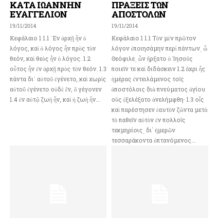
ΚΑΤΑ ΙΩΑΝΝΗΝ
ΠΡΑΞΕΙΣ ΤΩΝ
ΕΥΑΓΓΕΛΙΟΝ
ΑΠΟΣΤΟΛΩΝ
19/11/2014
19/11/2014
Κεφάλαιο 1 1.1 ᾽Εν ἀρχῇ ἦν ὁ
Κεφάλαιο 1 1.1 Τὸν μὲν πρῶτον
λόγος, καὶ ὁ λόγος ἦν πρὸς τὸν
λόγον ἐποιησάμην περὶ πάντων͵ ὦ
θεόν, καὶ θεὸς ἦν ὁ λόγος. 1.2
Θεόφιλε͵ ὧν ἤρξατο ὁ Ἰησοῦς
οὗτος ἦν ἐν ἀρχῇ πρὸς τὸν θεόν. 1.3
ποιεῖν τε καὶ διδάσκειν 1.2 ἄχρι ἧς
πάντα δι᾽ αὐτοῦ ἐγένετο, καὶ χωρὶς
ἡμέρας ἐντειλάμενος τοῖς
αὐτοῦ ἐγένετο οὐδὲ ἕν, ὃ γέγονεν
ἀποστόλοις διὰ πνεύματος ἁγίου
1.4 ἐν αὐτῷ ζωὴ ἦν, καὶ ἡ ζωὴ ἦν...
οὓς ἐξελέξατο ἀνελήμφθη· 1.3 οἷς
καὶ παρέστησεν ἑαυτὸν ζῶντα μετὰ
τὸ παθεῖν αὐτὸν ἐν πολλοῖς
τεκμηρίοις͵ δι΄ ἡμερῶν
τεσσαράκοντα ὀπτανόμενος...