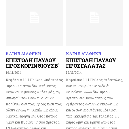
ΚΑΙΝΗ ΔΙΑΘΗΚΗ
ΚΑΙΝΗ ΔΙΑΘΗΚΗ
ΕΠΙΣΤΟΛΗ ΠΑΥΛΟΥ
ΕΠΙΣΤΟΛΗ ΠΑΥΛΟΥ
ΠΡΟΣ ΚΟΡΙΝΘΙΟΥΣ Β΄
ΠΡΟΣ ΓΑΛΑΤΑΣ
19/11/2014
19/11/2014
Κεφάλαιο 1 1.1 Παῦλος, ἀπόστολος
Κεφάλαιο 1 1.1 Παῦλος ἀπόστολος,
᾿Ιησοῦ Χριστοῦ διὰ θελήματος
οὐκ ἀπ᾽ ἀνθρώπων οὐδὲ δι᾽
Θεοῦ καὶ Τιμόθεος ὁ ἀδελφός, τῇ
ἀνθρώπου ἀλλὰ διὰ ᾽Ιησοῦ
ἐκκλησίᾳ τοῦ Θεοῦ τῇ οὔσῃ ἐν
Χριστοῦ καὶ θεοῦ πατρὸς τοῦ
Κορίνθῳ σὺν τοῖς ἁγίοις πᾶσι τοῖς
ἐγείραντος αὐτὸν ἐκ νεκρῶν, 1.2
οὖσιν ἐν ὅλῃ τῇ ᾿Αχαΐᾳ· 1.2 χάρις
καὶ οἱ σὺν ἐμοὶ πάντες ἀδελφοί,
ὑμῖν καὶ εἰρήνη ἀπὸ Θεοῦ πατρὸς
ταῖς ἐκκλησίαις τῆς Γαλατίας· 1.3
ἡμῶν καὶ Κυρίου ᾿Ιησοῦ Χριστοῦ.
χάρις ὑμῖν καὶ εἰρήνη ἀπὸ θεοῦ
1.3 Εὐλογητὸς ὁ Θεὸς καὶ...
πατρὸς ἡμῶν καὶ κυρίου ᾽Ιησοῦ