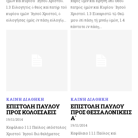
ἡμῶν καὶ κυρίου ᾽Ιησοῦ Χριστοῦ.
χάρις ὑμῖν καὶ εἰρήνη ἀπὸ Θεοῦ
1.3 Εὐλογητὸς ὁ θεὸς καὶ πατὴρ τοῦ
πατρὸς ἡμῶν καὶ Κυρίου ᾿Ιησοῦ
κυρίου ἡμῶν ᾽Ιησοῦ Χριστοῦ, ὁ
Χριστοῦ. 1.3 Εὐχαριστῶ τῷ Θεῷ
εὐλογήσας ἡμᾶς ἐν πάσῃ εὐλογίᾳ...
μου ἐπὶ πάσῃ τῇ μνείᾳ ὑμῶν, 1.4
πάντοτε ἐν πάσῃ...
ΚΑΙΝΗ ΔΙΑΘΗΚΗ
ΚΑΙΝΗ ΔΙΑΘΗΚΗ
ΕΠΙΣΤΟΛΗ ΠΑΥΛΟΥ
ΕΠΙΣΤΟΛΗ ΠΑΥΛΟΥ
ΠΡΟΣ ΚΟΛΟΣΣΑΕΙΣ
ΠΡΟΣ ΘΕΣΣΑΛΟΝΙΚΕΙΣ
Α΄
19/11/2014
19/11/2014
Κεφάλαιο 1 1.1 Παῦλος ἀπόστολος
Κεφάλαιο 1 1.1 Παῦλος καὶ
Χριστοῦ ᾽Ιησοῦ διὰ θελήματος