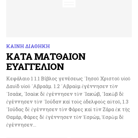
ΚΑΙΝΗ ΔΙΑΘΗΚΗ
ΚΑΤΑ ΜΑΤΘΑΙΟΝ
ΕΥΑΓΓΕΛΙΟΝ
Κεφάλαιο 1 1.1 Βίβλος γενέσεως ᾽Ιησοῦ Χριστοῦ υἱοῦ
Δαυὶδ υἱοῦ ᾽Αβραάμ. 1.2 ᾽Αβραὰμ ἐγέννησεν τὸν
᾽Ισαάκ, ᾽Ισαὰκ δὲ ἐγέννησεν τὸν ᾽Ιακώβ, ᾽Ιακὼβ δὲ
ἐγέννησεν τὸν ᾽Ιούδαν καὶ τοὺς ἀδελφοὺς αὐτοῦ, 1.3
᾽Ιούδας δὲ ἐγέννησεν τὸν Φάρες καὶ τὸν Ζάρα ἐκ τῆς
Θαμάρ, Φάρες δὲ ἐγέννησεν τὸν Ἑσρώμ, Ἑσρὼμ δὲ
ἐγέννησεν...