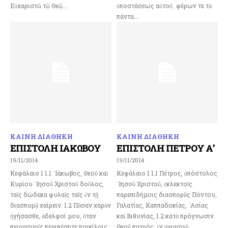
Εὐχαριστῶ τῷ Θεῷ...
ὑποστάσεως αὐτοῦ͵ φέρων τε τὰ
πάντα...
ΚΑΙΝΗ ΔΙΑΘΗΚΗ
ΚΑΙΝΗ ΔΙΑΘΗΚΗ
ΕΠΙΣΤΟΛΗ ΙΑΚΩΒΟΥ
ΕΠΙΣΤΟΛΗ ΠΕΤΡΟΥ Α’
19/11/2014
19/11/2014
Κεφάλαιο 1 1.1 ᾿Ιάκωβος, Θεοῦ καὶ
Κεφάλαιο 1 1.1 Πέτρος, ἀπόστολος
Κυρίου ᾿Ιησοῦ Χριστοῦ δοῦλος,
᾿Ιησοῦ Χριστοῦ, ἐκλεκτοῖς
ταῖς δώδεκα φυλαῖς ταῖς ἐν τῇ
παρεπιδήμοις διασπορᾶς Πόντου,
διασπορᾷ χαίρειν. 1.2 Πᾶσαν χαρὰν
Γαλατίας, Καππαδοκίας, ᾿Ασίας
ἡγήσασθε, ἀδελφοί μου, ὅταν
καὶ Βιθυνίας, 1.2 κατὰ πρόγνωσιν
πειρασμοῖς περιπέσητε ποικίλοις,
Θεοῦ πατρός, ἐν ἁγιασμῷ