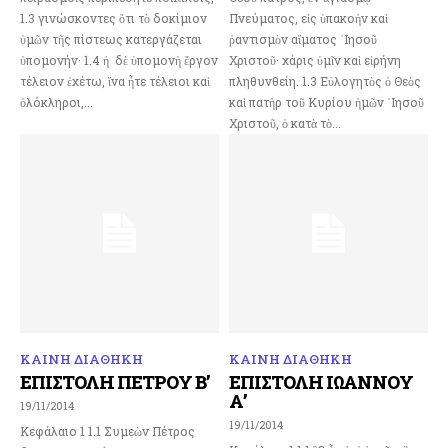
1.3 γινώσκοντες ὅτι τὸ δοκίμιον
Πνεύματος, εἰς ὑπακοὴν καὶ
ὑμῶν τῆς πίστεως κατεργάζεται
ῥαντισμὸν αἵματος ᾿Ιησοῦ
ὑπομονήν· 1.4 ἡ δὲ ὑπομονὴ ἔργον
Χριστοῦ· χάρις ὑμῖν καὶ εἰρήνη
τέλειον ἐχέτω, ἵνα ἦτε τέλειοι καὶ
πληθυνθείη. 1.3 Εὐλογητὸς ὁ Θεὸς
ὁλόκληροι,...
καὶ πατὴρ τοῦ Κυρίου ἡμῶν ᾿Ιησοῦ
Χριστοῦ, ὁ κατὰ τὸ...
ΚΑΙΝΗ ΔΙΑΘΗΚΗ
ΚΑΙΝΗ ΔΙΑΘΗΚΗ
ΕΠΙΣΤΟΛΗ ΠΕΤΡΟΥ Β’
ΕΠΙΣΤΟΛΗ ΙΩΑΝΝΟΥ
Α’
19/11/2014
19/11/2014
Κεφάλαιο 1 1.1 Συμεὼν Πέτρος