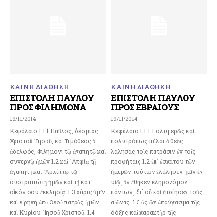
ΚΑΙΝΗ ΔΙΑΘΗΚΗ
ΚΑΙΝΗ ΔΙΑΘΗΚΗ
ΕΠΙΣΤΟΛΗ ΠΑΥΛΟΥ
ΕΠΙΣΤΟΛΗ ΠΑΥΛΟΥ
ΠΡΟΣ ΦΙΛΗΜΟΝΑ
ΠΡΟΣ ΕΒΡΑΙΟΥΣ
19/11/2014
19/11/2014
Κεφάλαιο 1 1.1 Παῦλος, δέσμιος
Κεφάλαιο 1 1.1 Πολυμερῶς καὶ
Χριστοῦ ᾿Ιησοῦ, καὶ Τιμόθεος ὁ
πολυτρόπως πάλαι ὁ θεὸς
ἀδελφός, Φιλήμονι τῷ ἀγαπητῷ καὶ
λαλήσας τοῖς πατράσιν ἐν τοῖς
συνεργῷ ἡμῶν 1.2 καὶ ᾿Απφίᾳ τῇ
προφήταις 1.2 ἐπ΄ ἐσχάτου τῶν
ἀγαπητῇ καὶ ᾿Αρχίππῳ τῷ
ἡμερῶν τούτων ἐλάλησεν ἡμῖν ἐν
συστρατιώτῃ ἡμῶν καὶ τῇ κατ᾿
υἱῷ͵ ὃν ἔθηκεν κληρονόμον
οἶκόν σου ἐκκλησίᾳ· 1.3 χάρις ὑμῖν
πάντων͵ δι΄ οὗ καὶ ἐποίησεν τοὺς
καὶ εἰρήνη ἀπὸ Θεοῦ πατρὸς ἡμῶν
αἰῶνας· 1.3 ὃς ὢν ἀπαύγασμα τῆς
καὶ Κυρίου ᾿Ιησοῦ Χριστοῦ. 1.4
δόξης καὶ χαρακτὴρ τῆς