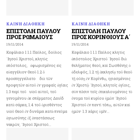
ΚΑΙΝΗ ΔΙΑΘΗΚΗ
ΚΑΙΝΗ ΔΙΑΘΗΚΗ
ΕΠΙΣΤΟΛΗ ΠΑΥΛΟΥ
ΕΠΙΣΤΟΛΗ ΠΑΥΛΟΥ
ΠΡΟΣ ΡΩΜΑΙΟΥΣ
ΠΡΟΣ ΚΟΡΙΝΘΙΟΥΣ Α΄
19/11/2014
19/11/2014
Κεφάλαιο 1 1.1 Παῦλος, δοῦλος
Κεφάλαιο 1 1.1 Παῦλος κλητὸς
᾿Ιησοῦ Χριστοῦ, κλητὸς
ἀπόστολος Χριστοῦ ᾽Ιησοῦ διὰ
ἀπόστολος, ἀφωρισμένος εἰς
θελήματος θεοῦ, καὶ Σωσθένης ὁ
εὐαγγέλιον Θεοῦ 1.2 ὃ
ἀδελφός, 1.2 τῇ ἐκκλησίᾳ τοῦ θεοῦ
προεπηγγείλατο διὰ τῶν
τῇ οὔσῃ ἐν Κορίνθῳ, ἡγιασμένοις
προφητῶν αὐτοῦ ἐν γραφαῖς ἁγίαις
ἐν Χριστῷ ᾽Ιησοῦ, κλητοῖς ἁγίοις,
1.3 περὶ τοῦ υἱοῦ αὐτοῦ, τοῦ
σὺν πᾶσιν τοῖς ἐπικαλουμένοις τὸ
γενομένου ἐκ σπέρματος Δαυῒδ
ὄνομα τοῦ κυρίου ἡμῶν ᾽Ιησοῦ
κατὰ σάρκα, 1.4 τοῦ ὁρισθέντος
Χριστοῦ ἐν παντὶ τόπῳ, αὐτῶν καὶ
υἱοῦ Θεοῦ ἐν δυνάμει κατὰ πνεῦμα
ἡμῶν· 1.3 χάρις ὑμῖν...
ἁγιωσύνης ἐξ ἀναστάσεως
νεκρῶν, ᾿Ιησοῦ Χριστοῦ...