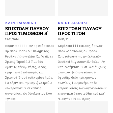
ΚΑΙΝΗ ΔΙΑΘΗΚΗ
ΚΑΙΝΗ ΔΙΑΘΗΚΗ
ΕΠΙΣΤΟΛΗ ΠΑΥΛΟΥ
ΕΠΙΣΤΟΛΗ ΠΑΥΛΟΥ
ΠΡΟΣ ΤΙΜΟΘΕΟΝ Β΄
ΠΡΟΣ ΤΙΤΟΝ
19/11/2014
19/11/2014
Κεφάλαιο 1 1.1 Παῦλος ἀπόστολος
Κεφάλαιο 1 1.1 Παῦλος, δοῦλος
Χριστοῦ ᾽Ιησοῦ διὰ θελήματος
Θεοῦ, ἀπόστολος δὲ ᾿Ιησοῦ
θεοῦ κατ᾽ ἐπαγγελίαν ζωῆς τῆς ἐν
Χριστοῦ κατὰ πίστιν ἐκλεκτῶν
Χριστῷ ᾽Ιησοῦ 1.2 Τιμοθέῳ
Θεοῦ καὶ ἐπίγνωσιν ἀληθείας τῆς
ἀγαπητῷ τέκνῳ· χάρις, ἔλεος,
κατ᾿ εὐσέβειαν 1.2 ἐπ᾿ ἐλπίδι ζωῆς
εἰρήνη ἀπὸ θεοῦ πατρὸς καὶ
αἰωνίου, ἣν ἐπηγγείλατο ὁ
Χριστοῦ ᾽Ιησοῦ τοῦ κυρίου ἡμῶν.
ἀψευδὴς Θεὸς πρὸ χρόνων
1.3 Χάριν ἔχω τῷ θεῷ, ᾧ λατρεύω
αἰωνίων, 1.3 ἐφανέρωσε δὲ
ἀπὸ προγόνων ἐν καθαρᾷ
καιροῖς ἰδίοις τὸν λόγον αὐτοῦ ἐν
συνειδήσει, ὡς ἀδιάλειπτον ἔχω
κηρύγματι ὃ ἐπιστεύθην ἐγὼ κατ᾿
τὴν περὶ...
ἐπιταγὴν τοῦ σωτῆρος...