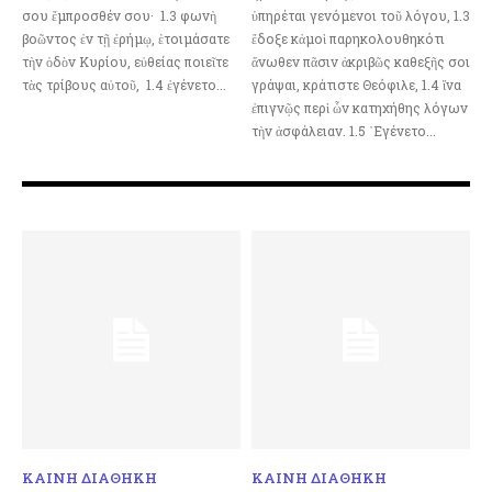
σου ἔμπροσθέν σου· 1.3 φωνὴ
ὑπηρέται γενόμενοι τοῦ λόγου, 1.3
βοῶντος ἐν τῇ ἐρήμῳ, ἑτοιμάσατε
ἔδοξε κἀμοὶ παρηκολουθηκότι
τὴν ὁδὸν Κυρίου, εὐθείας ποιεῖτε
ἄνωθεν πᾶσιν ἀκριβῶς καθεξῆς σοι
τὰς τρίβους αὐτοῦ, 1.4 ἐγένετο...
γράψαι, κράτιστε Θεόφιλε, 1.4 ἵνα
ἐπιγνῷς περὶ ὧν κατηχήθης λόγων
τὴν ἀσφάλειαν. 1.5 ᾽Εγένετο...
ΚΑΙΝΗ ΔΙΑΘΗΚΗ
ΚΑΙΝΗ ΔΙΑΘΗΚΗ