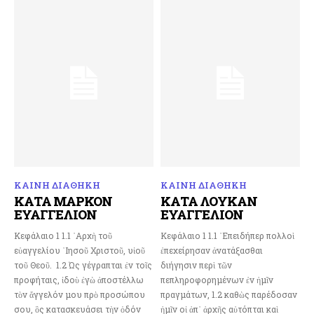
ΚΑΙΝΗ ΔΙΑΘΗΚΗ
ΚΑΙΝΗ ΔΙΑΘΗΚΗ
ΚΑΤΑ ΜΑΡΚΟΝ
ΚΑΤΑ ΛΟΥΚΑΝ
ΕΥΑΓΓΕΛΙΟΝ
ΕΥΑΓΓΕΛΙΟΝ
Κεφάλαιο 1 1.1 ᾿Αρχὴ τοῦ
Κεφάλαιο 1 1.1 ᾽Επειδήπερ πολλοὶ
εὐαγγελίου ᾿Ιησοῦ Χριστοῦ, υἱοῦ
ἐπεχείρησαν ἀνατάξασθαι
τοῦ Θεοῦ. 1.2 ῾Ως γέγραπται ἐν τοῖς
διήγησιν περὶ τῶν
προφήταις, ἰδοὺ ἐγὼ ἀποστέλλω
πεπληροφορημένων ἐν ἡμῖν
τὸν ἄγγελόν μου πρὸ προσώπου
πραγμάτων, 1.2 καθὼς παρέδοσαν
σου, ὃς κατασκευάσει τὴν ὁδόν
ἡμῖν οἱ ἀπ᾽ ἀρχῆς αὐτόπται καὶ