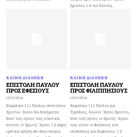
Χριστοῦ, 1.4 τοῦ δόντος...
ΚΑΙΝΗ ΔΙΑΘΗΚΗ
ΚΑΙΝΗ ΔΙΑΘΗΚΗ
ΕΠΙΣΤΟΛΗ ΠΑΥΛΟΥ
ΕΠΙΣΤΟΛΗ ΠΑΥΛΟΥ
ΠΡΟΣ ΕΦΕΣΙΟΥΣ
ΠΡΟΣ ΦΙΛΙΠΠΗΣΙΟΥΣ
19/11/2014
19/11/2014
Κεφάλαιο 1 1.1 Παῦλος ἀπόστολος
Κεφάλαιο 1 1.1 Παῦλος καὶ
Χριστοῦ ᾽Ιησοῦ διὰ θελήματος
Τιμόθεος, δοῦλοι ᾿Ιησοῦ Χριστοῦ,
θεοῦ τοῖς ἁγίοις τοῖς οὖσιν καὶ
πᾶσι τοῖς ἁγίοις ἐν Χριστῷ ᾿Ιησοῦ
πιστοῖς ἐν Χριστῷ ᾽Ιησοῦ· 1.2 χάρις
τοῖς οὖσιν ἐν Φιλίπποις σὺν
ὑμῖν καὶ εἰρήνη ἀπὸ θεοῦ πατρὸς
ἐπισκόποις καὶ διακόνοις· 1.2