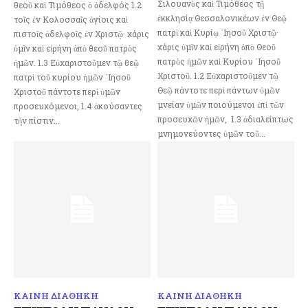
Σιλουανὸς καὶ Τιμόθεος τῇ
θεοῦ καὶ Τιμόθεος ὁ ἀδελφός 1.2
ἐκκλησίᾳ Θεσσαλονικέων ἐν Θεῷ
τοῖς ἐν Κολοσσαῖς ἁγίοις καὶ
πατρὶ καὶ Κυρίῳ ᾿Ιησοῦ Χριστῷ·
πιστοῖς ἀδελφοῖς ἐν Χριστῷ· χάρις
χάρις ὑμῖν καὶ εἰρήνη ἀπὸ Θεοῦ
ὑμῖν καὶ εἰρήνη ἀπὸ θεοῦ πατρὸς
πατρὸς ἡμῶν καὶ Κυρίου ᾿Ιησοῦ
ἡμῶν. 1.3 Εὐχαριστοῦμεν τῷ θεῷ
Χριστοῦ. 1.2 Εὐχαριστοῦμεν τῷ
πατρὶ τοῦ κυρίου ἡμῶν ᾽Ιησοῦ
Θεῷ πάντοτε περὶ πάντων ὑμῶν
Χριστοῦ πάντοτε περὶ ὑμῶν
μνείαν ὑμῶν ποιούμενοι ἐπὶ τῶν
προσευχόμενοι, 1.4 ἀκούσαντες
προσευχῶν ἡμῶν, 1.3 ἀδιαλείπτως
τὴν πίστιν...
μνημονεύοντες ὑμῶν τοῦ...
ΚΑΙΝΗ ΔΙΑΘΗΚΗ
ΚΑΙΝΗ ΔΙΑΘΗΚΗ