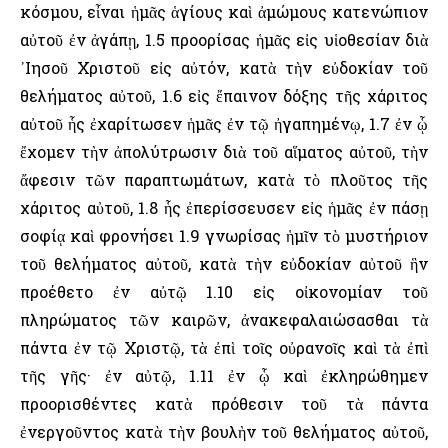
κόσμου, εἶναι ἡμᾶς ἁγίους καὶ ἀμώμους κατενώπιον
αὐτοῦ ἐν ἀγάπῃ, 1.5 προορίσας ἡμᾶς εἰς υἱοθεσίαν διὰ
᾽Ιησοῦ Χριστοῦ εἰς αὐτόν, κατὰ τὴν εὐδοκίαν τοῦ
θελήματος αὐτοῦ, 1.6 εἰς ἔπαινον δόξης τῆς χάριτος
αὐτοῦ ἧς ἐχαρίτωσεν ἡμᾶς ἐν τῷ ἠγαπημένῳ, 1.7 ἐν ᾧ
ἔχομεν τὴν ἀπολύτρωσιν διὰ τοῦ αἵματος αὐτοῦ, τὴν
ἄφεσιν τῶν παραπτωμάτων, κατὰ τὸ πλοῦτος τῆς
χάριτος αὐτοῦ, 1.8 ἧς ἐπερίσσευσεν εἰς ἡμᾶς ἐν πάσῃ
σοφίᾳ καὶ φρονήσει 1.9 γνωρίσας ἡμῖν τὸ μυστήριον
τοῦ θελήματος αὐτοῦ, κατὰ τὴν εὐδοκίαν αὐτοῦ ἣν
προέθετο ἐν αὐτῷ 1.10 εἰς οἰκονομίαν τοῦ
πληρώματος τῶν καιρῶν, ἀνακεφαλαιώσασθαι τὰ
πάντα ἐν τῷ Χριστῷ, τὰ ἐπὶ τοῖς οὐρανοῖς καὶ τὰ ἐπὶ
τῆς γῆς· ἐν αὐτῷ, 1.11 ἐν ᾧ καὶ ἐκληρώθημεν
προορισθέντες κατὰ πρόθεσιν τοῦ τὰ πάντα
ἐνεργοῦντος κατὰ τὴν βουλὴν τοῦ θελήματος αὐτοῦ,