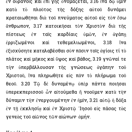
ἐν οὐρανοῖς καὶ ἐπὶ γῆς ὀνομάζεται, 3.16 ἵνα δῷ ὑμῖν
κατὰ τὸ πλοῦτος τῆς δόξης αὐτοῦ δυνάμει
κραταιωθῆναι διὰ τοῦ πνεύματος αὐτοῦ εἰς τὸν ἔσω
ἄνθρωπον, 3.17 κατοικῆσαι τὸν Χριστὸν διὰ τῆς
πίστεως ἐν ταῖς καρδίαις ὑμῶν, ἐν ἀγάπῃ
ἐρριζωμένοι καὶ τεθεμελιωμένοι, 3.18 ἵνα
ἐξισχύσητε καταλαβέσθαι σὺν πᾶσιν τοῖς ἁγίοις τί τὸ
πλάτος καὶ μῆκος καὶ ὕψος καὶ βάθος, 3.19 γνῶναί τε
τὴν ὑπερβάλλουσαν τῆς γνώσεως ἀγάπην τοῦ
Χριστοῦ, ἵνα πληρωθῆτε εἰς πᾶν τὸ πλήρωμα τοῦ
θεοῦ. 3.20 Τῷ δὲ δυναμένῳ ὑπὲρ πάντα ποιῆσαι
ὑπερεκπερισσοῦ ὧν αἰτούμεθα ἢ νοοῦμεν κατὰ τὴν
δύναμιν τὴν ἐνεργουμένην ἐν ἡμῖν, 3.21 αὐτῷ ἡ δόξα
ἐν τῇ ἐκκλησίᾳ καὶ ἐν Χριστῷ ᾽Ιησοῦ εἰς πάσας τὰς
γενεὰς τοῦ αἰῶνος τῶν αἰώνων· ἀμήν.