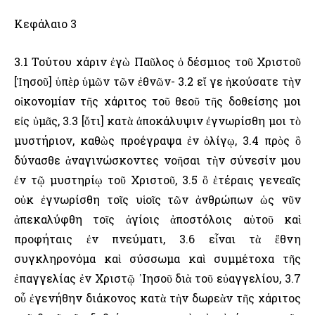
Κεφάλαιο 3
3.1 Τούτου χάριν ἐγὼ Παῦλος ὁ δέσμιος τοῦ Χριστοῦ
[Ἰησοῦ] ὑπὲρ ὑμῶν τῶν ἐθνῶν- 3.2 εἴ γε ἠκούσατε τὴν
οἰκονομίαν τῆς χάριτος τοῦ θεοῦ τῆς δοθείσης μοι
εἰς ὑμᾶς, 3.3 [ὅτι] κατὰ ἀποκάλυψιν ἐγνωρίσθη μοι τὸ
μυστήριον, καθὼς προέγραψα ἐν ὀλίγῳ, 3.4 πρὸς ὃ
δύνασθε ἀναγινώσκοντες νοῆσαι τὴν σύνεσίν μου
ἐν τῷ μυστηρίῳ τοῦ Χριστοῦ, 3.5 ὃ ἑτέραις γενεαῖς
οὐκ ἐγνωρίσθη τοῖς υἱοῖς τῶν ἀνθρώπων ὡς νῦν
ἀπεκαλύφθη τοῖς ἁγίοις ἀποστόλοις αὐτοῦ καὶ
προφήταις ἐν πνεύματι, 3.6 εἶναι τὰ ἔθνη
συγκληρονόμα καὶ σύσσωμα καὶ συμμέτοχα τῆς
ἐπαγγελίας ἐν Χριστῷ ᾽Ιησοῦ διὰ τοῦ εὐαγγελίου, 3.7
οὗ ἐγενήθην διάκονος κατὰ τὴν δωρεὰν τῆς χάριτος