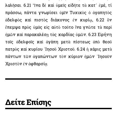
λαλῆσαι. 6.21 Ἵνα δὲ καὶ ὑμεῖς εἰδῆτε τὰ κατ᾽ ἐμέ, τί
πράσσω, πάντα γνωρίσει ὑμῖν Τυχικὸς ὁ ἀγαπητὸς
ἀδελφὸς καὶ πιστὸς διάκονος ἐν κυρίῳ, 6.22 ὃν
ἔπεμψα πρὸς ὑμᾶς εἰς αὐτὸ τοῦτο ἵνα γνῶτε τὰ περὶ
ἡμῶν καὶ παρακαλέσῃ τὰς καρδίας ὑμῶν. 6.23 Εἰρήνη
τοῖς ἀδελφοῖς καὶ ἀγάπη μετὰ πίστεως ἀπὸ θεοῦ
πατρὸς καὶ κυρίου ᾽Ιησοῦ Χριστοῦ. 6.24 ἡ χάρις μετὰ
πάντων τῶν ἀγαπώντων τὸν κύριον ἡμῶν ᾽Ιησοῦν
Χριστὸν ἐν ἀφθαρσίᾳ.
Δείτε Επίσης