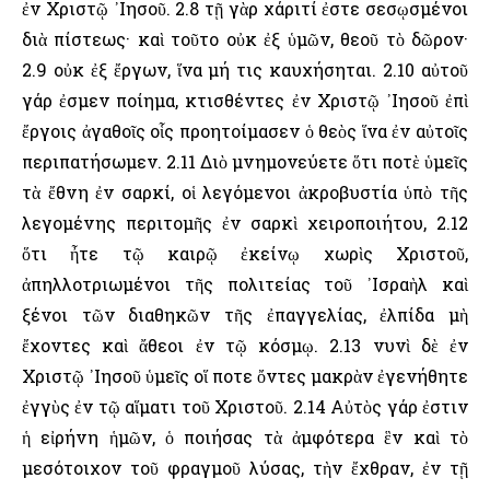
ἐν Χριστῷ ᾽Ιησοῦ. 2.8 τῇ γὰρ χάριτί ἐστε σεσῳσμένοι
διὰ πίστεως· καὶ τοῦτο οὐκ ἐξ ὑμῶν, θεοῦ τὸ δῶρον·
2.9 οὐκ ἐξ ἔργων, ἵνα μή τις καυχήσηται. 2.10 αὐτοῦ
γάρ ἐσμεν ποίημα, κτισθέντες ἐν Χριστῷ ᾽Ιησοῦ ἐπὶ
ἔργοις ἀγαθοῖς οἷς προητοίμασεν ὁ θεὸς ἵνα ἐν αὐτοῖς
περιπατήσωμεν. 2.11 Διὸ μνημονεύετε ὅτι ποτὲ ὑμεῖς
τὰ ἔθνη ἐν σαρκί, οἱ λεγόμενοι ἀκροβυστία ὑπὸ τῆς
λεγομένης περιτομῆς ἐν σαρκὶ χειροποιήτου, 2.12
ὅτι ἦτε τῷ καιρῷ ἐκείνῳ χωρὶς Χριστοῦ,
ἀπηλλοτριωμένοι τῆς πολιτείας τοῦ ᾽Ισραὴλ καὶ
ξένοι τῶν διαθηκῶν τῆς ἐπαγγελίας, ἐλπίδα μὴ
ἔχοντες καὶ ἄθεοι ἐν τῷ κόσμῳ. 2.13 νυνὶ δὲ ἐν
Χριστῷ ᾽Ιησοῦ ὑμεῖς οἵ ποτε ὄντες μακρὰν ἐγενήθητε
ἐγγὺς ἐν τῷ αἵματι τοῦ Χριστοῦ. 2.14 Αὐτὸς γάρ ἐστιν
ἡ εἰρήνη ἡμῶν, ὁ ποιήσας τὰ ἀμφότερα ἓν καὶ τὸ
μεσότοιχον τοῦ φραγμοῦ λύσας, τὴν ἔχθραν, ἐν τῇ