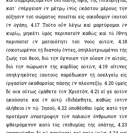
κατ᾽ ἐνέργειαν ἐν μέτρῳ ἑνὸς ἑκάστου μέρους τὴν
αὔξησιν τοῦ σώματος ποιεῖται εἰς οἰκοδομὴν ἑαυτοῦ
ἐν ἀγάπῃ. 4.17 Τοῦτο οὖν λέγω καὶ μαρτύρομαι ἐν
κυρίῳ, μηκέτι ὑμᾶς περιπατεῖν καθὼς καὶ τὰ ἔθνη
περιπατεῖ ἐν ματαιότητι τοῦ νοὸς αὐτῶν, 4.18
ἐσκοτωμένοι τῇ διανοίᾳ ὄντες, ἀπηλλοτριωμένοι τῆς
ζωῆς τοῦ θεοῦ, διὰ τὴν ἄγνοιαν τὴν οὖσαν ἐν αὐτοῖς,
διὰ τὴν πώρωσιν τῆς καρδίας αὐτῶν, 4.19 οἵτινες
ἀπηλγηκότες ἑαυτοὺς παρέδωκαν τῇ ἀσελγείᾳ εἰς
ἐργασίαν ἀκαθαρσίας πάσης ἐν πλεονεξίᾳ. 4.20 ὑμεῖς
δὲ οὐχ οὕτως ἐμάθετε τὸν Χριστόν, 4.21 εἴ γε αὐτὸν
ἠκούσατε καὶ ἐν αὐτῷ ἐδιδάχθητε, καθώς ἐστιν
ἀλήθεια ἐν τῷ ᾽Ιησοῦ, 4.22 ἀποθέσθαι ὑμᾶς κατὰ τὴν
προτέραν ἀναστροφὴν τὸν παλαιὸν ἄνθρωπον τὸν
φθειρόμενον κατὰ τὰς ἐπιθυμίας τῆς ἀπάτης, 4.23
ἀνανεοῦσθαι δὲ τῷ πνεύματι τοῦ νοὸς ὑμῶν, 4.24 καὶ