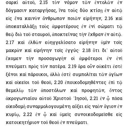
σαρκὶ αὐτοῦ, 2.15 τὸν νόμον τῶν ἐντολῶν ἐν
δόγμασιν καταργήσας, ἵνα τοὺς δύο κτίσῃ ἐν αὑτῷ
εἰς ἕνα καινὸν ἄνθρωπον ποιῶν εἰρήνην, 2.16 καὶ
ἀποκαταλλάξῃ τοὺς ἀμφοτέρους ἐν ἑνὶ σώματι τῷ
θεῷ διὰ τοῦ σταυροῦ, ἀποκτείνας τὴν ἔχθραν ἐν αὐτῷ.
2.17 καὶ ἐλθὼν εὐηγγελίσατο εἰρήνην ὑμῖν τοῖς
μακρὰν καὶ εἰρήνην τοῖς ἐγγύς· 2.18 ὅτι δι᾽ αὐτοῦ
ἔχομεν τὴν προσαγωγὴν οἱ ἀμφότεροι ἐν ἑνὶ
πνεύματι πρὸς τὸν πατέρα. 2.19 ἄρα οὖν οὐκέτι ἐστὲ
ξένοι καὶ πάροικοι, ἀλλὰ ἐστὲ συμπολῖται τῶν ἁγίων
καὶ οἰκεῖοι τοῦ θεοῦ, 2.20 ἐποικοδομηθέντες ἐπὶ τῷ
θεμελίῳ τῶν ἀποστόλων καὶ προφητῶν, ὄντος
ἀκρογωνιαίου αὐτοῦ Χριστοῦ ᾽Ιησοῦ, 2.21 ἐν ᾧ πᾶσα
οἰκοδομὴ συναρμολογουμένη αὔξει εἰς ναὸν ἅγιον ἐν
κυρίῳ, 2.22 ἐν ᾧ καὶ ὑμεῖς συνοικοδομεῖσθε εἰς
κατοικητήριον τοῦ θεοῦ ἐν πνεύματι.