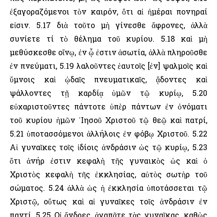
ἐξαγοραζόμενοι τὸν καιρόν, ὅτι αἱ ἡμέραι πονηραί
εἰσιν. 5.17 διὰ τοῦτο μὴ γίνεσθε ἄφρονες, ἀλλὰ
συνίετε τί τὸ θέλημα τοῦ κυρίου. 5.18 καὶ μὴ
μεθύσκεσθε οἴνῳ, ἐν ᾧ ἐστιν ἀσωτία, ἀλλὰ πληροῦσθε
ἐν πνεύματι, 5.19 λαλοῦντες ἑαυτοῖς [ἐν] ψαλμοῖς καὶ
ὕμνοις καὶ ᾠδαῖς πνευματικαῖς, ᾄδοντες καὶ
ψάλλοντες τῇ καρδίᾳ ὑμῶν τῷ κυρίῳ, 5.20
εὐχαριστοῦντες πάντοτε ὑπὲρ πάντων ἐν ὀνόματι
τοῦ κυρίου ἡμῶν ᾽Ιησοῦ Χριστοῦ τῷ θεῷ καὶ πατρί,
5.21 ὑποτασσόμενοι ἀλλήλοις ἐν φόβῳ Χριστοῦ. 5.22
Αἱ γυναῖκες τοῖς ἰδίοις ἀνδράσιν ὡς τῷ κυρίῳ, 5.23
ὅτι ἀνήρ ἐστιν κεφαλὴ τῆς γυναικὸς ὡς καὶ ὁ
Χριστὸς κεφαλὴ τῆς ἐκκλησίας, αὐτὸς σωτὴρ τοῦ
σώματος. 5.24 ἀλλὰ ὡς ἡ ἐκκλησία ὑποτάσσεται τῷ
Χριστῷ, οὕτως καὶ αἱ γυναῖκες τοῖς ἀνδράσιν ἐν
παντί. 5.25 Οἱ ἄνδρες, ἀγαπᾶτε τὰς γυναῖκας, καθὼς