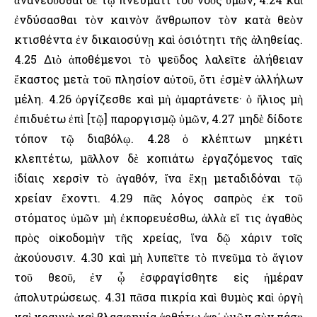
ἐνδύσασθαι τὸν καινὸν ἄνθρωπον τὸν κατὰ θεὸν
κτισθέντα ἐν δικαιοσύνῃ καὶ ὁσιότητι τῆς ἀληθείας.
4.25 Διὸ ἀποθέμενοι τὸ ψεῦδος λαλεῖτε ἀλήθειαν
ἕκαστος μετὰ τοῦ πλησίον αὐτοῦ, ὅτι ἐσμὲν ἀλλήλων
μέλη. 4.26 ὀργίζεσθε καὶ μὴ ἁμαρτάνετε· ὁ ἥλιος μὴ
ἐπιδυέτω ἐπὶ [τῷ] παροργισμῷ ὑμῶν, 4.27 μηδὲ δίδοτε
τόπον τῷ διαβόλῳ. 4.28 ὁ κλέπτων μηκέτι
κλεπτέτω, μᾶλλον δὲ κοπιάτω ἐργαζόμενος ταῖς
ἰδίαις χερσὶν τὸ ἀγαθόν, ἵνα ἔχῃ μεταδιδόναι τῷ
χρείαν ἔχοντι. 4.29 πᾶς λόγος σαπρὸς ἐκ τοῦ
στόματος ὑμῶν μὴ ἐκπορευέσθω, ἀλλὰ εἴ τις ἀγαθὸς
πρὸς οἰκοδομὴν τῆς χρείας, ἵνα δῷ χάριν τοῖς
ἀκούουσιν. 4.30 καὶ μὴ λυπεῖτε τὸ πνεῦμα τὸ ἅγιον
τοῦ θεοῦ, ἐν ᾧ ἐσφραγίσθητε εἰς ἡμέραν
ἀπολυτρώσεως. 4.31 πᾶσα πικρία καὶ θυμὸς καὶ ὀργὴ
καὶ κραυγὴ καὶ βλασφημία ἀρθήτω ἀφ᾽ ὑμῶν σὺν πάσῃ