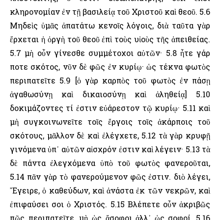
κληρονομίαν ἐν τῇ βασιλείᾳ τοῦ Χριστοῦ καὶ θεοῦ. 5.6
Μηδεὶς ὑμᾶς ἀπατάτω κενοῖς λόγοις, διὰ ταῦτα γὰρ
ἔρχεται ἡ ὀργὴ τοῦ θεοῦ ἐπὶ τοὺς υἱοὺς τῆς ἀπειθείας.
5.7 μὴ οὖν γίνεσθε συμμέτοχοι αὐτῶν· 5.8 ἦτε γάρ
ποτε σκότος, νῦν δὲ φῶς ἐν κυρίῳ· ὡς τέκνα φωτὸς
περιπατεῖτε 5.9 [ὁ γὰρ καρπὸς τοῦ φωτὸς ἐν πάσῃ
ἀγαθωσύνῃ καὶ δικαιοσύνῃ καὶ ἀληθείᾳ] 5.10
δοκιμάζοντες τί ἐστιν εὐάρεστον τῷ κυρίῳ· 5.11 καὶ
μὴ συγκοινωνεῖτε τοῖς ἔργοις τοῖς ἀκάρποις τοῦ
σκότους, μᾶλλον δὲ καὶ ἐλέγχετε, 5.12 τὰ γὰρ κρυφῇ
γινόμενα ὑπ᾽ αὐτῶν αἰσχρόν ἐστιν καὶ λέγειν· 5.13 τὰ
δὲ πάντα ἐλεγχόμενα ὑπὸ τοῦ φωτὸς φανεροῦται,
5.14 πᾶν γὰρ τὸ φανερούμενον φῶς ἐστιν. διὸ λέγει,
῎Εγειρε, ὁ καθεύδων, καὶ ἀνάστα ἐκ τῶν νεκρῶν, καὶ
ἐπιφαύσει σοι ὁ Χριστός. 5.15 Βλέπετε οὖν ἀκριβῶς
πῶς περιπατεῖτε, μὴ ὡς ἄσοφοι ἀλλ᾽ ὡς σοφοί, 5.16