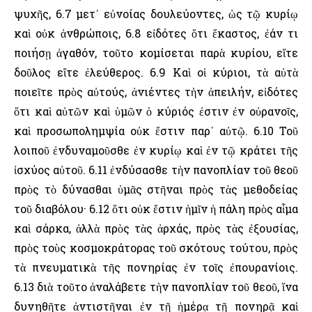
ψυχῆς, 6.7 μετ᾽ εὐνοίας δουλεύοντες, ὡς τῷ κυρίῳ
καὶ οὐκ ἀνθρώποις, 6.8 εἰδότες ὅτι ἕκαστος, ἐάν τι
ποιήσῃ ἀγαθόν, τοῦτο κομίσεται παρὰ κυρίου, εἴτε
δοῦλος εἴτε ἐλεύθερος. 6.9 Καὶ οἱ κύριοι, τὰ αὐτὰ
ποιεῖτε πρὸς αὐτούς, ἀνιέντες τὴν ἀπειλήν, εἰδότες
ὅτι καὶ αὐτῶν καὶ ὑμῶν ὁ κύριός ἐστιν ἐν οὐρανοῖς,
καὶ προσωπολημψία οὐκ ἔστιν παρ᾽ αὐτῷ. 6.10 Τοῦ
λοιποῦ ἐνδυναμοῦσθε ἐν κυρίῳ καὶ ἐν τῷ κράτει τῆς
ἰσχύος αὐτοῦ. 6.11 ἐνδύσασθε τὴν πανοπλίαν τοῦ θεοῦ
πρὸς τὸ δύνασθαι ὑμᾶς στῆναι πρὸς τὰς μεθοδείας
τοῦ διαβόλου· 6.12 ὅτι οὐκ ἔστιν ἡμῖν ἡ πάλη πρὸς αἷμα
καὶ σάρκα, ἀλλὰ πρὸς τὰς ἀρχάς, πρὸς τὰς ἐξουσίας,
πρὸς τοὺς κοσμοκράτορας τοῦ σκότους τούτου, πρὸς
τὰ πνευματικὰ τῆς πονηρίας ἐν τοῖς ἐπουρανίοις.
6.13 διὰ τοῦτο ἀναλάβετε τὴν πανοπλίαν τοῦ θεοῦ, ἵνα
δυνηθῆτε ἀντιστῆναι ἐν τῇ ἡμέρᾳ τῇ πονηρᾷ καὶ