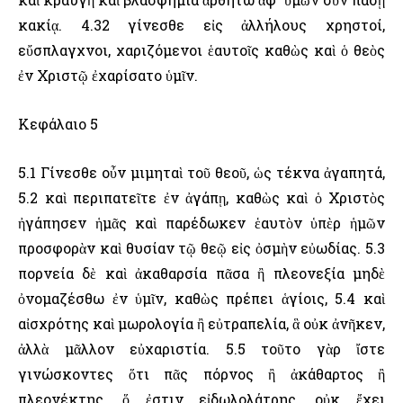
κακίᾳ. 4.32 γίνεσθε εἰς ἀλλήλους χρηστοί,
εὔσπλαγχνοι, χαριζόμενοι ἑαυτοῖς καθὼς καὶ ὁ θεὸς
ἐν Χριστῷ ἐχαρίσατο ὑμῖν.
Κεφάλαιο 5
5.1 Γίνεσθε οὖν μιμηταὶ τοῦ θεοῦ, ὡς τέκνα ἀγαπητά,
5.2 καὶ περιπατεῖτε ἐν ἀγάπῃ, καθὼς καὶ ὁ Χριστὸς
ἠγάπησεν ἡμᾶς καὶ παρέδωκεν ἑαυτὸν ὑπὲρ ἡμῶν
προσφορὰν καὶ θυσίαν τῷ θεῷ εἰς ὀσμὴν εὐωδίας. 5.3
πορνεία δὲ καὶ ἀκαθαρσία πᾶσα ἢ πλεονεξία μηδὲ
ὀνομαζέσθω ἐν ὑμῖν, καθὼς πρέπει ἁγίοις, 5.4 καὶ
αἰσχρότης καὶ μωρολογία ἢ εὐτραπελία, ἃ οὐκ ἀνῆκεν,
ἀλλὰ μᾶλλον εὐχαριστία. 5.5 τοῦτο γὰρ ἴστε
γινώσκοντες ὅτι πᾶς πόρνος ἢ ἀκάθαρτος ἢ
πλεονέκτης, ὅ ἐστιν εἰδωλολάτρης, οὐκ ἔχει