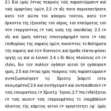
2.1 Καὶ ὑμᾶς ὄντας νεκροὺς τοῖς παραπτώμασιν καὶ
ταῖς ἁμαρτίαις ὑμῶν, 2.2 ἐν αἷς ποτε περιεπατήσατε
κατὰ τὸν αἰῶνα τοῦ κόσμου τούτου, κατὰ τὸν
ἄρχοντα τῆς ἐξουσίας τοῦ ἀέρος, τοῦ πνεύματος τοῦ
νῦν ἐνεργοῦντος ἐν τοῖς υἱοῖς τῆς ἀπειθείας· 2.3 ἐν
οἷς καὶ ἡμεῖς πάντες ἀνεστράφημέν ποτε ἐν ταῖς
ἐπιθυμίαις τῆς σαρκὸς ἡμῶν, ποιοῦντες τὰ θελήματα
τῆς σαρκὸς καὶ τῶν διανοιῶν, καὶ ἤμεθα τέκνα φύσει
ὀργῆς ὡς καὶ οἱ λοιποί· 2.4 ὁ δὲ θεὸς πλούσιος ὢν ἐν
ἐλέει, διὰ τὴν πολλὴν ἀγάπην αὐτοῦ ἣν ἠγάπησεν
ἡμᾶς, 2.5 καὶ ὄντας ἡμᾶς νεκροὺς τοῖς παραπτώμασιν
συνεζωοποίησεν τῷ Χριστῷ [χάριτί ἐστε
σεσῳσμένοι] 2.6 καὶ συνήγειρεν καὶ συνεκάθισεν ἐν
τοῖς ἐπουρανίοις ἐν Χριστῷ ᾽Ιησοῦ, 2.7 ἵνα ἐνδείξηται
ἐν τοῖς αἰῶσιν τοῖς ἐπερχομένοις τὸ ὑπερβάλλον
πλοῦτος τῆς χάριτος αὐτοῦ ἐν χρηστότητι ἐφ᾽ ἡμᾶς