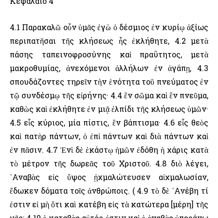
Κεφάλαιο 4
4.1 Παρακαλῶ οὖν ὑμᾶς ἐγὼ ὁ δέσμιος ἐν κυρίῳ ἀξίως
περιπατῆσαι τῆς κλήσεως ἧς ἐκλήθητε, 4.2 μετὰ
πάσης ταπεινοφροσύνης καὶ πραΰτητος, μετὰ
μακροθυμίας, ἀνεχόμενοι ἀλλήλων ἐν ἀγάπῃ, 4.3
σπουδάζοντες τηρεῖν τὴν ἑνότητα τοῦ πνεύματος ἐν
τῷ συνδέσμῳ τῆς εἰρήνης· 4.4 ἓν σῶμα καὶ ἓν πνεῦμα,
καθὼς καὶ ἐκλήθητε ἐν μιᾷ ἐλπίδι τῆς κλήσεως ὑμῶν·
4.5 εἷς κύριος, μία πίστις, ἓν βάπτισμα· 4.6 εἷς θεὸς
καὶ πατὴρ πάντων, ὁ ἐπὶ πάντων καὶ διὰ πάντων καὶ
ἐν πᾶσιν. 4.7 Ἑνὶ δὲ ἑκάστῳ ἡμῶν ἐδόθη ἡ χάρις κατὰ
τὸ μέτρον τῆς δωρεᾶς τοῦ Χριστοῦ. 4.8 διὸ λέγει,
᾽Αναβὰς εἰς ὕψος ᾐχμαλώτευσεν αἰχμαλωσίαν,
ἔδωκεν δόματα τοῖς ἀνθρώποις. ( 4.9 τὸ δὲ ᾽Ανέβη τί
ἐστιν εἰ μὴ ὅτι καὶ κατέβη εἰς τὰ κατώτερα [μέρη] τῆς
γῆς; 4.10 ὁ καταβὰς αὐτός ἐστιν καὶ ὁ ἀναβὰς ὑπεράνω