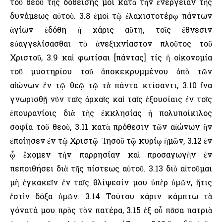
τοῦ θεοῦ τῆς δοθείσης μοι κατὰ τὴν ἐνέργειαν τῆς
δυνάμεως αὐτοῦ. 3.8 ἐμοὶ τῷ ἐλαχιστοτέρῳ πάντων
ἁγίων ἐδόθη ἡ χάρις αὕτη, τοῖς ἔθνεσιν
εὐαγγελίσασθαι τὸ ἀνεξιχνίαστον πλοῦτος τοῦ
Χριστοῦ, 3.9 καὶ φωτίσαι [πάντας] τίς ἡ οἰκονομία
τοῦ μυστηρίου τοῦ ἀποκεκρυμμένου ἀπὸ τῶν
αἰώνων ἐν τῷ θεῷ τῷ τὰ πάντα κτίσαντι, 3.10 ἵνα
γνωρισθῇ νῦν ταῖς ἀρχαῖς καὶ ταῖς ἐξουσίαις ἐν τοῖς
ἐπουρανίοις διὰ τῆς ἐκκλησίας ἡ πολυποίκιλος
σοφία τοῦ θεοῦ, 3.11 κατὰ πρόθεσιν τῶν αἰώνων ἣν
ἐποίησεν ἐν τῷ Χριστῷ ᾽Ιησοῦ τῷ κυρίῳ ἡμῶν, 3.12 ἐν
ᾧ ἔχομεν τὴν παρρησίαν καὶ προσαγωγὴν ἐν
πεποιθήσει διὰ τῆς πίστεως αὐτοῦ. 3.13 διὸ αἰτοῦμαι
μὴ ἐγκακεῖν ἐν ταῖς θλίψεσίν μου ὑπὲρ ὑμῶν, ἥτις
ἐστὶν δόξα ὑμῶν. 3.14 Τούτου χάριν κάμπτω τὰ
γόνατά μου πρὸς τὸν πατέρα, 3.15 ἐξ οὗ πᾶσα πατριὰ