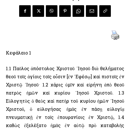
Κεφάλαιο 1
1.1 Παῦλος ἀπόστολος Χριστοῦ ᾽Ιησοῦ διὰ θελήματος
θεοῦ τοῖς ἁγίοις τοῖς οὖσιν [ἐν ᾽Εφέσῳ] καὶ πιστοῖς ἐν
Χριστῷ ᾽Ιησοῦ· 1.2 χάρις ὑμῖν καὶ εἰρήνη ἀπὸ θεοῦ
πατρὸς ἡμῶν καὶ κυρίου ᾽Ιησοῦ Χριστοῦ. 1.3
Εὐλογητὸς ὁ θεὸς καὶ πατὴρ τοῦ κυρίου ἡμῶν ᾽Ιησοῦ
Χριστοῦ, ὁ εὐλογήσας ἡμᾶς ἐν πάσῃ εὐλογίᾳ
πνευματικῇ ἐν τοῖς ἐπουρανίοις ἐν Χριστῷ, 1.4
καθὼς ἐξελέξατο ἡμᾶς ἐν αὐτῷ πρὸ καταβολῆς