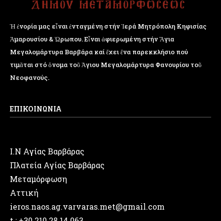
Ἡ ἐνορία μας εἶναι ἐνταγμένη στήν Ἱερά Μητρόπολη Κηφισίας
Ἁμαρουσίου & Ὠρωπου. Εἶναι ἀφιερωμένη στήν Ἅγια
Μεγαλομάρτυρα Βαρβάρα καί ἔχει ἕνα παρεκκλήσιο πού
τιμᾶται στό ὄνομα τοῦ Ἁγιου Μεγαλομάρτυρα Φανουρίου τοῦ
Νεοφανούς.
ΕΠΙΚΟΙΝΩΝΙΑ
Ι.Ν Αγίας Βαρβάρας
Πλατεία Αγίας Βαρβάρας
Μεταμόρφωση
Αττική
ieros.naos.ag.varvaras.met@gmail.com
t.: +30 210.28.14.063