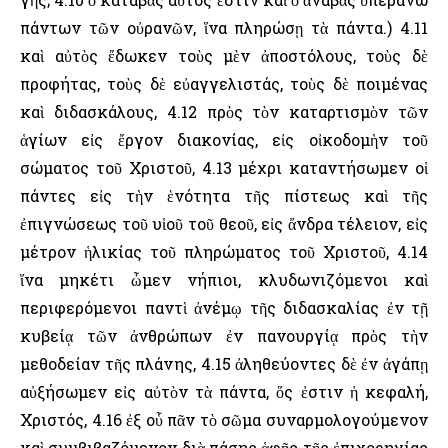
πάντων τῶν οὐρανῶν, ἵνα πληρώσῃ τὰ πάντα.) 4.11
καὶ αὐτὸς ἔδωκεν τοὺς μὲν ἀποστόλους, τοὺς δὲ
προφήτας, τοὺς δὲ εὐαγγελιστάς, τοὺς δὲ ποιμένας
καὶ διδασκάλους, 4.12 πρὸς τὸν καταρτισμὸν τῶν
ἁγίων εἰς ἔργον διακονίας, εἰς οἰκοδομὴν τοῦ
σώματος τοῦ Χριστοῦ, 4.13 μέχρι καταντήσωμεν οἱ
πάντες εἰς τὴν ἑνότητα τῆς πίστεως καὶ τῆς
ἐπιγνώσεως τοῦ υἱοῦ τοῦ θεοῦ, εἰς ἄνδρα τέλειον, εἰς
μέτρον ἡλικίας τοῦ πληρώματος τοῦ Χριστοῦ, 4.14
ἵνα μηκέτι ὦμεν νήπιοι, κλυδωνιζόμενοι καὶ
περιφερόμενοι παντὶ ἀνέμῳ τῆς διδασκαλίας ἐν τῇ
κυβείᾳ τῶν ἀνθρώπων ἐν πανουργίᾳ πρὸς τὴν
μεθοδείαν τῆς πλάνης, 4.15 ἀληθεύοντες δὲ ἐν ἀγάπῃ
αὐξήσωμεν εἰς αὐτὸν τὰ πάντα, ὅς ἐστιν ἡ κεφαλή,
Χριστός, 4.16 ἐξ οὗ πᾶν τὸ σῶμα συναρμολογούμενον
καὶ συμβιβαζόμενον διὰ πάσης ἁφῆς τῆς ἐπιχορηγίας