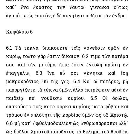
καθ᾽ ἕνα ἕκαστος τὴν ἑαυτοῦ γυναῖκα οὕτως
ἀγαπάτω ὡς ἑαυτόν, ἡ δὲ γυνὴ ἵνα φοβῆται τὸν ἄνδρα.
Κεφάλαιο 6
6.1 Τὰ τέκνα, ὑπακούετε τοῖς γονεῦσιν ὑμῶν ἐν
κυρίῳ, τοῦτο γάρ ἐστιν δίκαιον. 6.2 τίμα τὸν πατέρα
σου καὶ τὴν μητέρα, ἥτις ἐστὶν ἐντολὴ πρώτη ἐν
ἐπαγγελίᾳ, 6.3 ἵνα εὖ σοι γένηται καὶ ἔσῃ
μακροχρόνιος ἐπὶ τῆς γῆς. 6.4 Καὶ οἱ πατέρες, μὴ
παροργίζετε τὰ τέκνα ὑμῶν, ἀλλὰ ἐκτρέφετε αὐτὰ ἐν
παιδείᾳ καὶ νουθεσίᾳ κυρίου. 6.5 Οἱ δοῦλοι,
ὑπακούετε τοῖς κατὰ σάρκα κυρίοις μετὰ φόβου καὶ
τρόμου ἐν ἁπλότητι τῆς καρδίας ὑμῶν ὡς τῷ Χριστῷ,
6.6 μὴ κατ᾽ ὀφθαλμοδουλίαν ὡς ἀνθρωπάρεσκοι ἀλλ᾽
ὡς δοῦλοι Χριστοῦ ποιοῦντες τὸ θέλημα τοῦ θεοῦ ἐκ