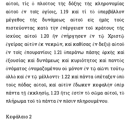
αὐτοῦ, τίς ὁ πλοῦτος τῆς δόξης τῆς κληρονομίας
αὐτοῦ ἐν τοῖς ἁγίοις, 1.19 καὶ τί τὸ ὑπερβάλλον
μέγεθος τῆς δυνάμεως αὐτοῦ εἰς ἡμᾶς τοὺς
πιστεύοντας κατὰ τὴν ἐνέργειαν τοῦ κράτους τῆς
ἰσχύος αὐτοῦ 1.20 ἣν ἐνήργησεν ἐν τῷ Χριστῷ
ἐγείρας αὐτὸν ἐκ νεκρῶν, καὶ καθίσας ἐν δεξιᾷ αὐτοῦ
ἐν τοῖς ἐπουρανίοις 1.21 ὑπεράνω πάσης ἀρχῆς καὶ
ἐξουσίας καὶ δυνάμεως καὶ κυριότητος καὶ παντὸς
ὀνόματος ὀνομαζομένου οὐ μόνον ἐν τῷ αἰῶνι τούτῳ
ἀλλὰ καὶ ἐν τῷ μέλλοντι· 1.22 καὶ πάντα ὑπέταξεν ὑπὸ
τοὺς πόδας αὐτοῦ, καὶ αὐτὸν ἔδωκεν κεφαλὴν ὑπὲρ
πάντα τῇ ἐκκλησίᾳ, 1.23 ἥτις ἐστὶν τὸ σῶμα αὐτοῦ, τὸ
πλήρωμα τοῦ τὰ πάντα ἐν πᾶσιν πληρουμένου.
Κεφάλαιο 2