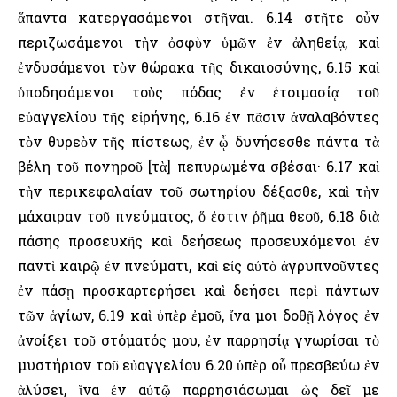
ἅπαντα κατεργασάμενοι στῆναι. 6.14 στῆτε οὖν
περιζωσάμενοι τὴν ὀσφὺν ὑμῶν ἐν ἀληθείᾳ, καὶ
ἐνδυσάμενοι τὸν θώρακα τῆς δικαιοσύνης, 6.15 καὶ
ὑποδησάμενοι τοὺς πόδας ἐν ἑτοιμασίᾳ τοῦ
εὐαγγελίου τῆς εἰρήνης, 6.16 ἐν πᾶσιν ἀναλαβόντες
τὸν θυρεὸν τῆς πίστεως, ἐν ᾧ δυνήσεσθε πάντα τὰ
βέλη τοῦ πονηροῦ [τὰ] πεπυρωμένα σβέσαι· 6.17 καὶ
τὴν περικεφαλαίαν τοῦ σωτηρίου δέξασθε, καὶ τὴν
μάχαιραν τοῦ πνεύματος, ὅ ἐστιν ῥῆμα θεοῦ, 6.18 διὰ
πάσης προσευχῆς καὶ δεήσεως προσευχόμενοι ἐν
παντὶ καιρῷ ἐν πνεύματι, καὶ εἰς αὐτὸ ἀγρυπνοῦντες
ἐν πάσῃ προσκαρτερήσει καὶ δεήσει περὶ πάντων
τῶν ἁγίων, 6.19 καὶ ὑπὲρ ἐμοῦ, ἵνα μοι δοθῇ λόγος ἐν
ἀνοίξει τοῦ στόματός μου, ἐν παρρησίᾳ γνωρίσαι τὸ
μυστήριον τοῦ εὐαγγελίου 6.20 ὑπὲρ οὗ πρεσβεύω ἐν
ἁλύσει, ἵνα ἐν αὐτῷ παρρησιάσωμαι ὡς δεῖ με