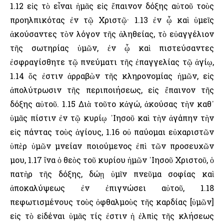
1.12 εἰς τὸ εἶναι ἡμᾶς εἰς ἔπαινον δόξης αὐτοῦ τοὺς
προηλπικότας ἐν τῷ Χριστῷ· 1.13 ἐν ᾧ καὶ ὑμεῖς
ἀκούσαντες τὸν λόγον τῆς ἀληθείας, τὸ εὐαγγέλιον
τῆς σωτηρίας ὑμῶν, ἐν ᾧ καὶ πιστεύσαντες
ἐσφραγίσθητε τῷ πνεύματι τῆς ἐπαγγελίας τῷ ἁγίῳ,
1.14 ὅς ἐστιν ἀρραβὼν τῆς κληρονομίας ἡμῶν, εἰς
ἀπολύτρωσιν τῆς περιποιήσεως, εἰς ἔπαινον τῆς
δόξης αὐτοῦ. 1.15 Διὰ τοῦτο κἀγώ, ἀκούσας τὴν καθ᾽
ὑμᾶς πίστιν ἐν τῷ κυρίῳ ᾽Ιησοῦ καὶ τὴν ἀγάπην τὴν
εἰς πάντας τοὺς ἁγίους, 1.16 οὐ παύομαι εὐχαριστῶν
ὑπὲρ ὑμῶν μνείαν ποιούμενος ἐπὶ τῶν προσευχῶν
μου, 1.17 ἵνα ὁ θεὸς τοῦ κυρίου ἡμῶν ᾽Ιησοῦ Χριστοῦ, ὁ
πατὴρ τῆς δόξης, δώῃ ὑμῖν πνεῦμα σοφίας καὶ
ἀποκαλύψεως ἐν ἐπιγνώσει αὐτοῦ, 1.18
πεφωτισμένους τοὺς ὀφθαλμοὺς τῆς καρδίας [ὑμῶν]
εἰς τὸ εἰδέναι ὑμᾶς τίς ἐστιν ἡ ἐλπὶς τῆς κλήσεως