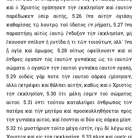
καὶ ὁ Χριστὸς ἠγάπησεν τὴν ἐκκλησίαν καὶ ἑαυτὸν
παρέδωκεν ὑπὲρ αὐτῆς, 5.26 ἵνα αὐτὴν ἁγιάσῃ
καθαρίσας τῷ λουτρῷ τοῦ ὕδατος ἐν ῥήματι, 5.27 ἵνα
παραστήσῃ αὐτὸς ἑαυτῷ ἔνδοξον τὴν ἐκκλησίαν, μὴ
ἔχουσαν σπίλον ἢ ῥυτίδα ἤ τι τῶν τοιούτων, ἀλλ᾽ ἵνα
ᾖ ἁγία καὶ ἄμωμος. 5.28 οὕτως ὀφείλουσιν καὶ οἱ
ἄνδρες ἀγαπᾶν τὰς ἑαυτῶν γυναῖκας ὡς τὰ ἑαυτῶν
σώματα. ὁ ἀγαπῶν τὴν ἑαυτοῦ γυναῖκα ἑαυτὸν ἀγαπᾷ,
5.29 οὐδεὶς γάρ ποτε τὴν ἑαυτοῦ σάρκα ἐμίσησεν,
ἀλλὰ ἐκτρέφει καὶ θάλπει αὐτήν, καθὼς καὶ ὁ Χριστὸς
τὴν ἐκκλησίαν, 5.30 ὅτι μέλη ἐσμὲν τοῦ σώματος
αὐτοῦ. 5.31 ἀντὶ τούτου καταλείψει ἄνθρωπος τὸν
πατέρα καὶ τὴν μητέρα καὶ προσκολληθήσεται πρὸς
τὴν γυναῖκα αὐτοῦ, καὶ ἔσονται οἱ δύο εἰς σάρκα μίαν.
5.32 τὸ μυστήριον τοῦτο μέγα ἐστίν, ἐγὼ δὲ λέγω εἰς
Χριστὸν καὶ εἰς τὴν ἐκκλησίαν. 5.33 πλὴν καὶ ὑμεῖς οἱ