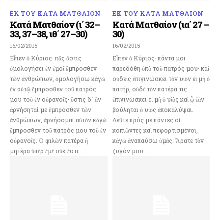
ΕΚ ΤΟΥ ΚΑΤΑ ΜΑΤΘΑΙΟΝ
ΕΚ ΤΟΥ ΚΑΤΑ ΜΑΤΘΑΙΟΝ
Κατά Ματθαίον (ι΄ 32–
Κατά Ματθαίον (ια΄ 27 –
33, 37–38, ιθ΄ 27–30)
30)
16/02/2015
16/02/2015
Εἶπεν ὁ Κύριος· πᾶς ὅστις
Εἶπεν ὁ Κύριος· πάντα μοι
ὁμολογήσει ἐν ἐμοὶ ἔμπροσθεν
παρεδόθη ὑπὸ τοῦ πατρός μου· καὶ
τῶν ἀνθρώπων, ὁμολογήσω κἀγὼ
οὐδεὶς ἐπιγινώσκει τὸν υἱὸν εἰ μὴ ὁ
ἐν αὐτῷ ἔμπροσθεν τοῦ πατρός
πατήρ, οὐδὲ τὸν πατέρα τις
μου τοῦ ἐν οὐρανοῖς· ὅστις δ᾿ ἂν
ἐπιγινώσκει εἰ μὴ ὁ υἱὸς καὶ ᾧ ἐὰν
ἀρνήσηταί με ἔμπροσθεν τῶν
βούληται ὁ υἱὸς ἀποκαλύψαι.
ἀνθρώπων, ἀρνήσομαι αὐτὸν κἀγὼ
Δεῦτε πρός με πάντες οἱ
ἔμπροσθεν τοῦ πατρός μου τοῦ ἐν
κοπιῶντες καὶ πεφορτισμένοι,
οὐρανοῖς. Ὁ φιλῶν πατέρα ἢ
κἀγὼ ἀναπαύσω ὑμᾶς. Ἄρατε τὸν
μητέρα ὑπὲρ ἐμὲ οὐκ ἔστι...
ζυγόν μου...