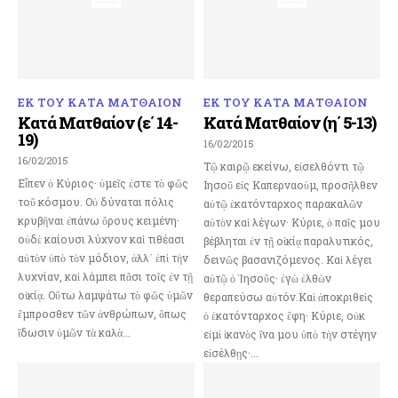
ΕΚ ΤΟΥ ΚΑΤΑ ΜΑΤΘΑΙΟΝ
ΕΚ ΤΟΥ ΚΑΤΑ ΜΑΤΘΑΙΟΝ
Κατά Ματθαίον (ε΄ 14-
Κατά Ματθαίον (η΄ 5-13)
19)
16/02/2015
16/02/2015
Τῷ καιρῷ εκείνω, εἰσελθόντι τῷ
Εἶπεν ὁ Κύριος· ὑμεῖς ἐστε τὸ φῶς
Ιησοῦ εἰς Καπερναοὺμ, προσῆλθεν
τοῦ κόσμου. Οὐ δύναται πόλις
αὐτῷ ἑκατόνταρχος παρακαλῶν
κρυβῆναι ἐπάνω ὄρους κειμένη·
αὐτὸν καὶ λέγων· Κύριε, ὁ παῖς μου
οὐδὲ καίουσι λύχνον καὶ τιθέασι
βέβληται ἐν τῇ οἰκίᾳ παραλυτικός,
αὐτὸν ὑπὸ τὸν μόδιον, ἀλλ᾿ ἐπὶ τὴν
δεινῶς βασανιζόμενος. Καὶ λέγει
λυχνίαν, καὶ λάμπει πᾶσι τοῖς ἐν τῇ
αὐτῷ ὁ Ἰησοῦς· ἐγὼ ἐλθὼν
οἰκίᾳ. Οὕτω λαμψάτω τὸ φῶς ὑμῶν
θεραπεύσω αὐτόν.Καὶ ἀποκριθεὶς
ἔμπροσθεν τῶν ἀνθρώπων, ὅπως
ὁ ἑκατόνταρχος ἔφη· Κύριε, οὐκ
ἴδωσιν ὑμῶν τὰ καλὰ...
εἰμὶ ἱκανὸς ἵνα μου ὑπὸ τὴν στέγην
εἰσέλθῃς·...