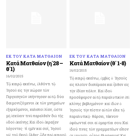
ΕΚ ΤΟΥ ΚΑΤΑ ΜΑΤΘΑΙΟΝ
ΕΚ ΤΟΥ ΚΑΤΑ ΜΑΤΘΑΙΟΝ
Κατά Ματθαίον (η΄28 –
Κατά Ματθαίον (θ΄ 1-8)
θ΄1)
16/02/2015
16/02/2015
Τῷ καιρῷ εκείνω, ἐμβὰς ὁ ᾿Ιησοῦς
Τῷ καιρῷ εκείνω, ἐλθόντι τῷ
εἰς πλοῖον διεπέρασε καὶ ἦλθεν εἰς
Ἰησοῦ εἰς τὴν χώραν τῶν
τὴν ἰδίαν πόλιν. Καὶ ἰδοὺ
Γεργεσηνῶν ὑπήντησαν αὐτῷ δύο
προσέφερον αὐτῷ παραλυτικὸν ἐπὶ
δαιμονιζόμενοι ἐκ τῶν μνημείων
κλίνης βεβλημένον· καὶ ἰδὼν ὁ
ἐξερχόμενοι, χαλεποὶ λίαν, ὥστε
Ἰησοῦς τὴν πίστιν αὐτῶν εἶπε τῷ
μὴ ἰσχύειν τινὰ παρελθεῖν διὰ τῆς
παραλυτικῷ· θάρσει, τέκνον·
ὁδοῦ ἐκείνης.Καὶ ἰδοὺ ἔκραξαν
ἀφέωνταί σοι αἱ ἁμαρτίαι σου.Καὶ
λέγοντες· τί ἡμῖν καὶ σοί, Ἰησοῦ
ἰδού τινες τῶν γραμματέων εἶπον
υἱὲ τοῦ Θεοῦ; ἦλθες ὧδε πρὸ καιροῦ
ἐν ἑαυτοῖς· οὗτος βλασφημεῖ.Καὶ...