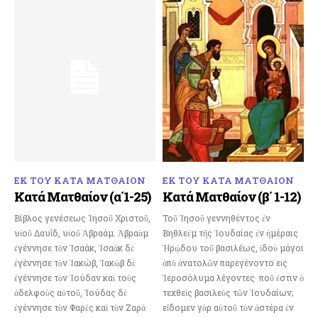
ΕΚ ΤΟΥ ΚΑΤΑ ΜΑΤΘΑΙΟΝ
ΕΚ ΤΟΥ ΚΑΤΑ ΜΑΤΘΑΙΟΝ
Κατά Ματθαίον (α΄1-25)
Κατά Ματθαίον (β΄ 1-12)
Βίβλος γενέσεως Ἰησοῦ Χριστοῦ,
Τοῦ Ἰησοῦ γεννηθέντος ἐν
υἱοῦ Δαυῒδ, υἱοῦ Ἀβραάμ. Ἀβραὰμ
Βηθλεὲμ τῆς Ἰουδαίας ἐν ἡμέραις
ἐγέννησε τὸν Ἰσαάκ, Ἰσαὰκ δὲ
Ἡρῴδου τοῦ βασιλέως, ἰδοὺ μάγοι
ἐγέννησε τὸν Ἰακώβ, Ἰακὼβ δὲ
ἀπὸ ἀνατολῶν παρεγένοντο εἰς
ἐγέννησε τὸν Ἰούδαν καὶ τοὺς
Ἱεροσόλυμα λέγοντες· ποῦ ἐστιν ὁ
ἀδελφοὺς αὐτοῦ, Ἰούδας δὲ
τεχθεὶς βασιλεὺς τῶν Ἰουδαίων;
ἐγέννησε τὸν Φαρὲς καὶ τὸν Ζαρὰ
εἴδομεν γὰρ αὐτοῦ τὸν ἀστέρα ἐν