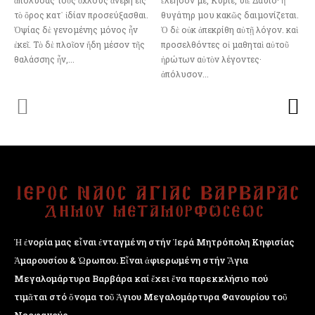
τὸ ὄρος κατ᾿ ἰδίαν προσεύξασθαι.
θυγάτηρ μου κακῶς δαιμονίζεται.
Ὀψίας δὲ γενομένης μόνος ἦν
Ὁ δὲ οὐκ ἀπεκρίθη αὐτῇ λόγον. καὶ
ἐκεῖ. Τὸ δὲ πλοῖον ἤδη μέσον τῆς
προσελθόντες οἱ μαθηταὶ αὐτοῦ
θαλάσσης ἦν,...
ἠρώτων αὐτὸν λέγοντες·
ἀπόλυσον...
Ἡ ἐνορία μας εἶναι ἐνταγμένη στήν Ἱερά Μητρόπολη Κηφισίας
Ἁμαρουσίου & Ὠρωπου. Εἶναι ἀφιερωμένη στήν Ἅγια
Μεγαλομάρτυρα Βαρβάρα καί ἔχει ἕνα παρεκκλήσιο πού
τιμᾶται στό ὄνομα τοῦ Ἁγιου Μεγαλομάρτυρα Φανουρίου τοῦ
Νεοφανούς.