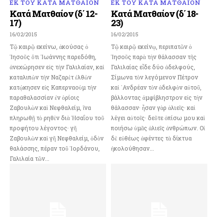
ΕΚ ΤΟΥ ΚΑΤΑ ΜΑΤΘΑΙΟΝ
ΕΚ ΤΟΥ ΚΑΤΑ ΜΑΤΘΑΙΟΝ
Κατά Ματθαίον (δ΄ 12-
Κατά Ματθαίον (δ΄ 18-
17)
23)
16/02/2015
16/02/2015
Τῷ καιρῷ εκείνω, ἀκούσας ὁ
Τῷ καιρῷ εκείνῳ, περιπατῶν ὁ
Ἰησοῦς ὅτι Ἰωάννης παρεδόθη,
Ἰησοῦς παρὰ τὴν θάλασσαν τῆς
ἀνεχώρησεν εἰς τὴν Γαλιλαίαν, καὶ
Γαλιλαίας εἶδε δύο ἀδελφούς,
καταλιπὼν τὴν Ναζαρὲτ ἐλθὼν
Σίμωνα τὸν λεγόμενον Πέτρον
κατῴκησεν εἰς Καπερναοὺμ τὴν
καὶ ᾿Ανδρέαν τὸν ἀδελφὸν αὐτοῦ,
παραθαλασσίαν ἐν ὁρίοις
βάλλοντας ἀμφίβληστρον εἰς τὴν
Ζαβουλὼν καὶ Νεφθαλείμ, ἵνα
θάλασσαν· ἦσαν γὰρ ἁλιεῖς· καὶ
πληρωθῇ τὸ ρηθὲν διὰ Ἡσαΐου τοῦ
λέγει αὐτοῖς· δεῦτε ὀπίσω μου καὶ
προφήτου λέγοντος· γῆ
ποιήσω ὑμᾶς ἁλιεῖς ἀνθρώπων. Οἱ
Ζαβουλὼν καὶ γῆ Νεφθαλείμ, ὁδὸν
δὲ εὐθέως ἀφέντες τὰ δίκτυα
θαλάσσης, πέραν τοῦ Ἰορδάνου,
ἠκολούθησαν...
Γαλιλαία τῶν...