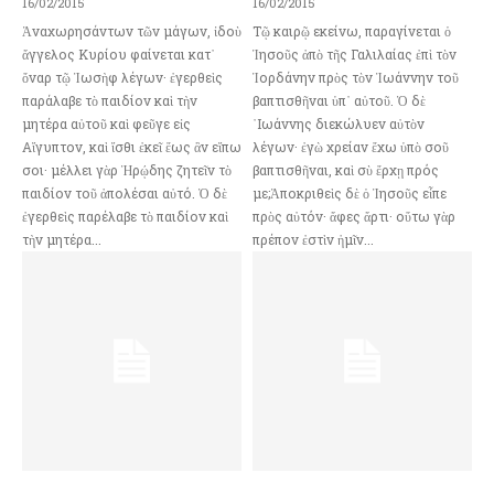
16/02/2015
16/02/2015
Ἀναχωρησάντων τῶν μάγων, ἰδοὺ
Τῷ καιρῷ εκείνω, παραγίνεται ὁ
ἄγγελος Κυρίου φαίνεται κατ᾿
Ἰησοῦς ἀπὸ τῆς Γαλιλαίας ἐπὶ τὸν
ὄναρ τῷ Ἰωσὴφ λέγων· ἐγερθεὶς
Ἰορδάνην πρὸς τὸν Ἰωάννην τοῦ
παράλαβε τὸ παιδίον καὶ τὴν
βαπτισθῆναι ὑπ᾿ αὐτοῦ. Ὁ δὲ
μητέρα αὐτοῦ καὶ φεῦγε εἰς
᾿Ιωάννης διεκώλυεν αὐτὸν
Αἴγυπτον, καὶ ἴσθι ἐκεῖ ἕως ἂν εἴπω
λέγων· ἐγὼ χρείαν ἔχω ὑπὸ σοῦ
σοι· μέλλει γὰρ Ἡρῴδης ζητεῖν τὸ
βαπτισθῆναι, καὶ σὺ ἔρχῃ πρός
παιδίον τοῦ ἀπολέσαι αὐτό. Ὁ δὲ
με;Ἀποκριθεὶς δὲ ὁ Ἰησοῦς εἶπε
ἐγερθεὶς παρέλαβε τὸ παιδίον καὶ
πρὸς αὐτόν· ἄφες ἄρτι· οὕτω γὰρ
τὴν μητέρα...
πρέπον ἐστὶν ἡμῖν...