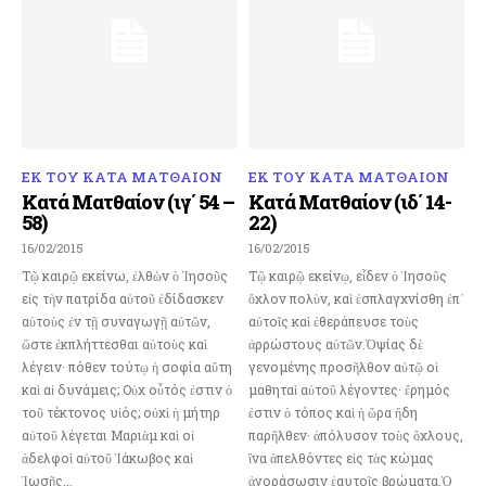
ΕΚ ΤΟΥ ΚΑΤΑ ΜΑΤΘΑΙΟΝ
ΕΚ ΤΟΥ ΚΑΤΑ ΜΑΤΘΑΙΟΝ
Κατά Ματθαίον (ιγ΄ 54 –
Κατά Ματθαίον (ιδ΄ 14-
58)
22)
16/02/2015
16/02/2015
Τῷ καιρῷ εκείνω, ἐλθὼν ὁ Ἰησοῦς
Τῷ καιρῷ εκείνῳ, εἶδεν ὁ Ἰησοῦς
εἰς τὴν πατρίδα αὐτοῦ ἐδίδασκεν
ὄχλον πολὺν, καὶ ἐσπλαγχνίσθη ἐπ᾿
αὐτοὺς ἐν τῇ συναγωγῇ αὐτῶν,
αὐτοῖς καὶ ἐθεράπευσε τοὺς
ὥστε ἐκπλήττεσθαι αὐτοὺς καὶ
ἀρρώστους αὐτῶν.Ὀψίας δὲ
λέγειν· πόθεν τούτῳ ἡ σοφία αὕτη
γενομένης προσῆλθον αὐτῷ οἱ
καὶ αἱ δυνάμεις; Οὐχ οὗτός ἐστιν ὁ
μαθηταὶ αὐτοῦ λέγοντες· ἔρημός
τοῦ τέκτονος υἱός; οὐχὶ ἡ μήτηρ
ἐστιν ὁ τόπος καὶ ἡ ὥρα ἤδη
αὐτοῦ λέγεται Μαριὰμ καὶ οἱ
παρῆλθεν· ἀπόλυσον τοὺς ὄχλους,
ἀδελφοὶ αὐτοῦ Ἰάκωβος καὶ
ἵνα ἀπελθόντες εἰς τὰς κώμας
Ἰωσῆς...
ἀγοράσωσιν ἑαυτοῖς βρώματα.Ὁ