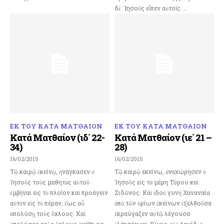
δὲ ᾿Ιησοῦς εἶπεν αὐτοῖς·...
ΕΚ ΤΟΥ ΚΑΤΑ ΜΑΤΘΑΙΟΝ
ΕΚ ΤΟΥ ΚΑΤΑ ΜΑΤΘΑΙΟΝ
Κατά Ματθαίον (ιδ΄ 22-
Κατά Ματθαίον (ιε΄ 21 –
34)
28)
16/02/2015
16/02/2015
Τῷ καιρῷ ἐκείνῳ, ἠνάγκασεν ὁ
Τῷ καιρῷ εκείνω, ἀνεχώρησεν ὁ
Ἰησοῦς τοὺς μαθητὰς αὐτοῦ
Ἰησοῦς εἰς τὰ μέρη Τύρου καὶ
ἐμβῆναι εἰς τὸ πλοῖον καὶ προάγειν
Σιδῶνος. Καὶ ἰδοὺ γυνὴ Χαναναία
αὐτὸν εἰς τὸ πέραν, ἕως οὗ
ἀπὸ τῶν ὁρίων ἐκείνων ἐξελθοῦσα
ἀπολύσῃ τοὺς ὄχλους. Καὶ
ἐκραύγαζεν αὐτῷ λέγουσα·
ἀπολύσας τοὺς ὄχλους ἀνέβη εἰς
ἐλέησόν με, Κύριε, υἱὲ Δαυίδ· ἡ