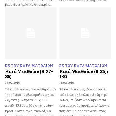
βασανίσαι ἡμᾶς;Ἦν δὲ μακρὰν...
ΕΚ ΤΟΥ ΚΑΤΑ ΜΑΤΘΑΙΟΝ
ΕΚ ΤΟΥ ΚΑΤΑ ΜΑΤΘΑΙΟΝ
Κατά Ματθαίον (θ΄ 27-
Κατά Ματθαίον (θ΄ 36, ι΄
35)
1-8)
16/02/2015
16/02/2015
Τῷ καιρῷ εκείνῳ, ἠκολούθησαν τῷ
Τῷ καιρῷ εκείνω, ιδὼν ὁ Ἰησοῦς
Ἰησοῦ δύο τυφλοὶ κράζοντες καὶ
τοὺς ὄχλους ἐσπλαγχνίσθη περὶ
λέγοντες· ἐλέησον ἡμᾶς, υἱὲ
αὐτῶν, ὅτι ἦσαν ἐκλελυμένοι καὶ
Δαυῒδ. Ἐλθόντι δὲ εἰς τὴν οἰκίαν
ἐρριμμένοι ὡς πρόβατα μὴ ἔχοντα
προσῆλθον αὐτῷ οἱ τυφλοί, καὶ
ποιμένα.Καὶ προσκαλεσάμενος