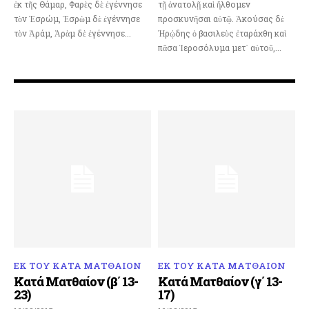
ἐκ τῆς Θάμαρ, Φαρὲς δὲ ἐγέννησε
τῇ ἀνατολῇ καὶ ἤλθομεν
τὸν Ἐσρώμ, Ἐσρὼμ δὲ ἐγέννησε
προσκυνῆσαι αὐτῷ. Ἀκούσας δὲ
τὸν Ἀράμ, Ἀρὰμ δὲ ἐγέννησε...
Ἡρῴδης ὁ βασιλεὺς ἐταράχθη καὶ
πᾶσα Ἱεροσόλυμα μετ᾿ αὐτοῦ,...
ΕΚ ΤΟΥ ΚΑΤΑ ΜΑΤΘΑΙΟΝ
ΕΚ ΤΟΥ ΚΑΤΑ ΜΑΤΘΑΙΟΝ
Κατά Ματθαίον (β΄ 13-
Κατά Ματθαίον (γ΄ 13-
23)
17)