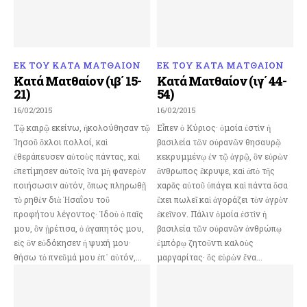
ΕΚ ΤΟΥ ΚΑΤΑ ΜΑΤΘΑΙΟΝ
ΕΚ ΤΟΥ ΚΑΤΑ ΜΑΤΘΑΙΟΝ
Κατά Ματθαίον (ιβ΄ 15-
Κατά Ματθαίον (ιγ΄ 44-
21)
54)
16/02/2015
16/02/2015
Τῷ καιρῷ εκείνω, ἠκολούθησαν τῷ
Εἶπεν ὁ Κύριος· ὁμοία ἐστὶν ἡ
Ἰησοῦ ὄχλοι πολλοί, καὶ
βασιλεία τῶν οὐρανῶν θησαυρῷ
ἐθεράπευσεν αὐτοὺς πάντας, καὶ
κεκρυμμένῳ ἐν τῷ ἀγρῷ, ὃν εὑρὼν
ἐπετίμησεν αὐτοῖς ἵνα μὴ φανερὸν
ἄνθρωπος ἔκρυψε, καὶ ἀπὸ τῆς
ποιήσωσιν αὐτόν, ὅπως πληρωθῇ
χαρᾶς αὐτοῦ ὑπάγει καὶ πάντα ὅσα
τὸ ρηθὲν διὰ Ἡσαΐου τοῦ
ἔχει πωλεῖ καὶ ἀγοράζει τὸν ἀγρὸν
προφήτου λέγοντος· Ἰδοὺ ὁ παῖς
ἐκεῖνον. Πάλιν ὁμοία ἐστὶν ἡ
μου, ὃν ᾑρέτισα, ὁ ἀγαπητός μου,
βασιλεία τῶν οὐρανῶν ἀνθρώπῳ
εἰς ὃν εὐδόκησεν ἡ ψυχή μου·
ἐμπόρῳ ζητοῦντι καλοὺς
θήσω τὸ πνεῦμά μου ἐπ᾿ αὐτόν,...
μαργαρίτας· ὃς εὑρὼν ἕνα...