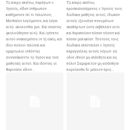
Τῷ καιρῷ εκείνω, παράγων ὁ
Τῷ καιρῷ εκείνω,
Ἰησοῦς, εἶδεν ἄνθρωπον
προσκαλεσάμενος ὁ Ἰησοῦς τοὺς
καθήμενον ἐπὶ τὸ τελώνιον,
δώδεκα μαθητὰς αὐτοῦ, ἔδωκεν
Ματθαῖον λεγόμενον, καὶ λέγει
αὐτοῖς ἐξουσίαν πνευμάτων
αὐτῷ· ἀκολούθει μοι. Καὶ ἀναστὰς
ἀκαθάρτων ὥστε ἐκβάλλειν αὐτὰ
ἠκολούθησεν αὐτῷ. Καὶ ἐγένετο
καὶ θεραπεύειν πᾶσαν νόσον καὶ
αὐτοῦ ἀνακειμένου ἐν τῇ οἰκίᾳ, καὶ
πᾶσαν μαλακίαν. Τούτους τοὺς
ἰδοὺ πολλοὶ τελῶναι καὶ
δώδεκα ἀπέστειλεν ὁ Ἰησοῦς
ἁμαρτωλοὶ ἐλθόντες
παραγγείλας αὐτοῖς λέγων· εἰς
συνανέκειντο τῷ Ἰησοῦ καὶ τοῖς
ὁδὸν ἐθνῶν μὴ ἀπέλθητε καὶ εἰς
μαθηταῖς αὐτοῦ. Καὶ ἰδόντες οἱ
πόλιν Σαμαρειτῶν μὴ εἰσέλθητε·
Φαρισαῖοι εἶπον...
πορεύεσθε δὲ μᾶλλον πρὸς...