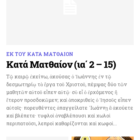
ΕΚ ΤΟΥ ΚΑΤΑ ΜΑΤΘΑΙΟΝ
Κατά Ματθαίον (ια΄ 2 – 15)
Τῷ καιρῷ ἐκείνω, ἀκούσας ὁ Ἰωάννης ἐν τῷ
δεσμωτηρίῳ τὰ ἔργα τοῦ Χριστοῦ, πέμψας δύο τῶν
μαθητῶν αὐτοῦ εἶπεν αὐτῷ· σὺ εἶ ὁ ἐρχόμενος ἢ
ἕτερον προσδοκῶμεν; καὶ ἀποκριθεὶς ὁ Ἰησοῦς εἶπεν
αὐτοῖς· πορευθέντες ἀπαγγείλατε ᾿Ιωάννῃ ἃ ἀκούετε
καὶ βλέπετε· τυφλοὶ ἀναβλέπουσι καὶ χωλοὶ
περιπατοῦσι, λεπροὶ καθαρίζονται καὶ κωφοὶ...