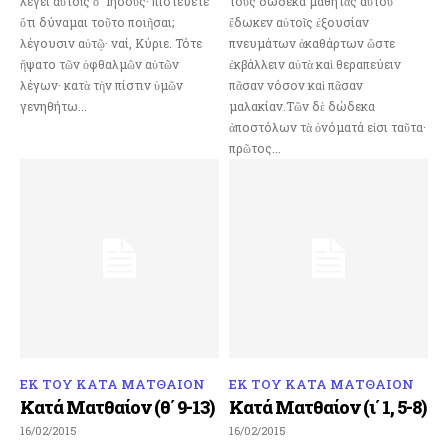
λέγει αὐτοῖς ὁ ᾿Ιησοῦς· πιστεύετε
τοὺς δώδεκα μαθητὰς αὐτοῦ
ὅτι δύναμαι τοῦτο ποιῆσαι;
ἔδωκεν αὐτοῖς ἐξουσίαν
λέγουσιν αὐτῷ· ναί, Κύριε. Τότε
πνευμάτων ἀκαθάρτων ὥστε
ἥψατο τῶν ὀφθαλμῶν αὐτῶν
ἐκβάλλειν αὐτὰ καὶ θεραπεύειν
λέγων· κατὰ τὴν πίστιν ὑμῶν
πᾶσαν νόσον καὶ πᾶσαν
γενηθήτω...
μαλακίαν.Τῶν δὲ δώδεκα
ἀποστόλων τὰ ὀνόματά εἰσι ταῦτα·
πρῶτος...
ΕΚ ΤΟΥ ΚΑΤΑ ΜΑΤΘΑΙΟΝ
ΕΚ ΤΟΥ ΚΑΤΑ ΜΑΤΘΑΙΟΝ
Κατά Ματθαίον (θ΄ 9-13)
Κατά Ματθαίον (ι΄ 1, 5-8)
16/02/2015
16/02/2015