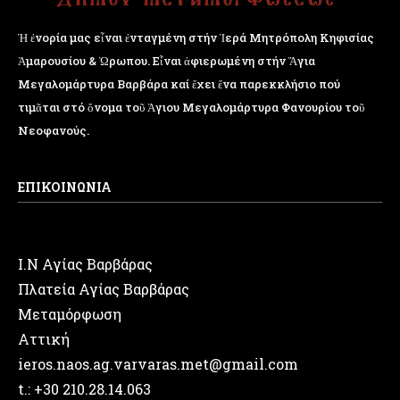
Ἡ ἐνορία μας εἶναι ἐνταγμένη στήν Ἱερά Μητρόπολη Κηφισίας
Ἁμαρουσίου & Ὠρωπου. Εἶναι ἀφιερωμένη στήν Ἅγια
Μεγαλομάρτυρα Βαρβάρα καί ἔχει ἕνα παρεκκλήσιο πού
τιμᾶται στό ὄνομα τοῦ Ἁγιου Μεγαλομάρτυρα Φανουρίου τοῦ
Νεοφανούς.
ΕΠΙΚΟΙΝΩΝΙΑ
Ι.Ν Αγίας Βαρβάρας
Πλατεία Αγίας Βαρβάρας
Μεταμόρφωση
Αττική
ieros.naos.ag.varvaras.met@gmail.com
t.: +30 210.28.14.063