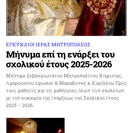
ΕΓΚΥΚΛΙΟΙ ΙΕΡΑΣ ΜΗΤΡΟΠΟΛΕΩΣ
Μήνυμα επί τη ενάρξει του
σχολικού έτους 2025-2026
Μήνυμα Σεβασμιωτάτου Μητροπολίτου Κηφισίας,
Ἀμαρουσίου Ὠρωποῦ & Μαραθῶνος κ.Κυρίλλου Πρὸς
τοὺς μαθητὲς καὶ τὶς μαθήτριες ὅλων τῶν σχολείων
μὲ τὴν εὐκαιρία τῆς ἐνάρξεως τοῦ Σχολικοῦ ἔτους
2025 – 2026.