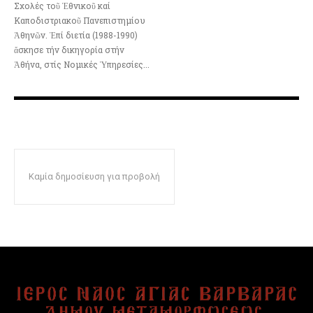
Σχολές τοῦ Ἐθνικοῦ καί
Καποδιστριακοῦ Πανεπιστημίου
Ἀθηνῶν. Ἐπί διετία (1988-1990)
ἄσκησε τήν δικηγορία στήν
Ἀθήνα, στίς Νομικές Ὑπηρεσίες...
Καμία δημοσίευση για προβολή