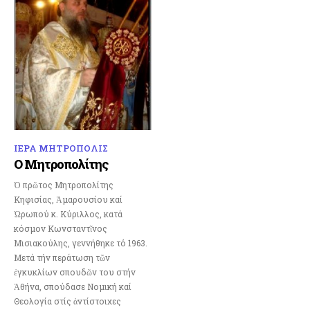
ΙΕΡΑ ΜΗΤΡΟΠΟΛΙΣ
Ο Μητροπολίτης
Ὁ πρῶτος Μητροπολίτης
Κηφισίας, Ἁμαρουσίου καί
Ὠρωπού κ. Κύριλλος, κατά
κόσμον Κωνσταντῖνος
Μισιακούλης, γεννήθηκε τό 1963.
Μετά τήν περάτωση τῶν
ἐγκυκλίων σπουδῶν του στήν
Ἀθήνα, σπούδασε Νομική καί
Θεολογία στίς ἀντίστοιχες