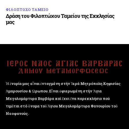
ΦΙΛΟΠΤΩΧΟ ΤΑΜΕΙΟ
Δράση του Φιλοπτώχου Ταμείου της Εκκλησίας
μας
Ἡ ἐνορία μας εἶναι ἐνταγμένη στήν Ἱερά Μητρόπολη Κηφισίας
Ἁμαρουσίου & Ὠρωπου. Εἶναι ἀφιερωμένη στήν Ἅγια
Μεγαλομάρτυρα Βαρβάρα καί ἔχει ἕνα παρεκκλήσιο πού
τιμᾶται στό ὄνομα τοῦ Ἁγιου Μεγαλομάρτυρα Φανουρίου τοῦ
Νεοφανούς.