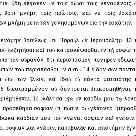
στιν, ἤδη γέγονεν ἐν τοῖς αἰῶσι τοῖς γενομένοις 
κ ἔστι μνήμη τοῖς πρώτοις, καί γε τοῖς ἐσχάτ
τῶν μνήμη μετὰ τῶν γενησομένων εἰς τὴν ἐσχάτην.
ενόμην βασιλεὺς ἐπὶ ᾿Ισραὴλ ἐν ῾Ιερουσαλήμ· 13 
οῦ ἐκζητῆσαι καὶ τοῦ κατασκέψασθαι ἐν τῇ σοφίᾳ π
πὸ τὸν οὐρανόν· ὅτι περισπασμὸν πονηρὸν ἔδωκε
ώπων τοῦ περισπάσθαι ἐν αὐτῷ. 14 εἶδον σὺν πάντα
 ὑπὸ τὸν ἥλιον, καὶ ἰδοὺ τὰ πάντα ματαιότης 
15 διεστραμμένον οὐ δυνήσεται ἐπικοσμηθῆναι, 
ριθμηθῆναι. 16 ἐλάλησα ἐγὼ ἐν καρδίᾳ μου τῷ λέγε
ὶ προσέθηκα σοφίαν ἐπὶ πᾶσιν, οἳ ἐγένοντο ἔμπροσ
 ἔδωκα καρδίαν μου τοῦ γνῶναι σοφίαν καὶ γνῶσιν.
ά, σοφίαν καὶ γνῶσιν, παραβολὰς καὶ ἐπιστήμην ἔγ