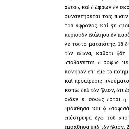
αὐτοῦ, καὶ ὁ ἄφρων ἐν σκ
συναντήσεται τοῖς πᾶσιν 
τοῦ ἄφρονος καί γε ἐμοὶ
περισσὸν ἐλάλησα ἐν καρδ
γε τοῦτο ματαιότης. 16 ὅ
τὸν αἰῶνα, καθότι ἤδη
ἀποθανεῖται ὁ σοφὸς με
πονηρὸν ἐπ᾿ ἐμὲ τὸ ποίημ
καὶ προαίρεσις πνεύματο
κοπιῶ ὑπὸ τὸν ἥλιον, ὅτι 
οἶδεν εἰ σοφὸς ἔσται ἢ
ἐμόχθησα καὶ ᾧ ἐσοφισά
ἐπέστρεψα ἐγὼ τοῦ ἀπο
ἐμόχθησα ὑπὸ τὸν ἥλιον, 2