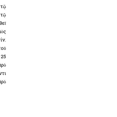
ὐτῷ
 τῷ
θεῖ
μὸς
ίν.
τοῦ
 25
πρὸ
ντι
πρὸ