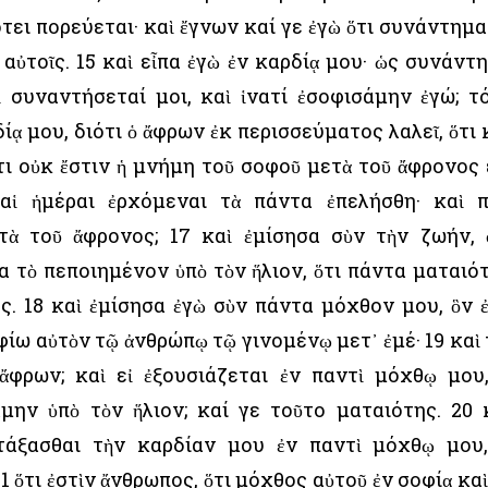
ότει πορεύεται· καὶ ἔγνων καί γε ἐγὼ ὅτι συνάντημα
αὐτοῖς. 15 καὶ εἶπα ἐγὼ ἐν καρδίᾳ μου· ὡς συνάντ
 συναντήσεταί μοι, καὶ ἱνατί ἐσοφισάμην ἐγώ; τ
ίᾳ μου, διότι ὁ ἄφρων ἐκ περισσεύματος λαλεῖ, ὅτι 
τι οὐκ ἔστιν ἡ μνήμη τοῦ σοφοῦ μετὰ τοῦ ἄφρονος 
 αἱ ἡμέραι ἐρχόμεναι τὰ πάντα ἐπελήσθη· καὶ 
τὰ τοῦ ἄφρονος; 17 καὶ ἐμίσησα σὺν τὴν ζωήν, 
α τὸ πεποιημένον ὑπὸ τὸν ἥλιον, ὅτι πάντα ματαιό
ς. 18 καὶ ἐμίσησα ἐγὼ σὺν πάντα μόχθον μου, ὃν 
ἀφίω αὐτὸν τῷ ἀνθρώπῳ τῷ γινομένῳ μετ᾿ ἐμέ· 19 καὶ 
 ἄφρων; καὶ εἰ ἐξουσιάζεται ἐν παντὶ μόχθῳ μου
μην ὑπὸ τὸν ἥλιον; καί γε τοῦτο ματαιότης. 20 
τάξασθαι τὴν καρδίαν μου ἐν παντὶ μόχθῳ μου
1 ὅτι ἐστὶν ἄνθρωπος, ὅτι μόχθος αὐτοῦ ἐν σοφίᾳ καὶ