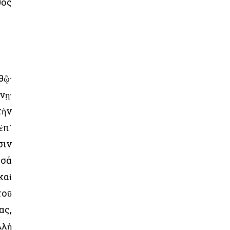
θος
θῷ·
νῃ·
τὴν
ἐπ᾿
σιν
ησά
καὶ
τοῦ
ας,
λλὴ