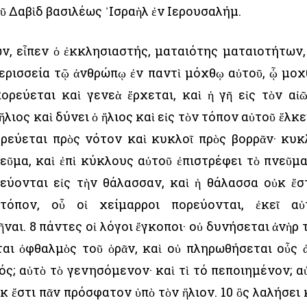
 Δαβὶδ βασιλέως ᾿Ισραὴλ ἐν ῾Ιερουσαλήμ.
, εἶπεν ὁ ἐκκλησιαστής, ματαιότης ματαιοτήτων,
περισσεία τῷ ἀνθρώπῳ ἐν παντὶ μόχθῳ αὐτοῦ, ᾧ μοχ
πορεύεται καὶ γενεὰ ἔρχεται, καὶ ἡ γῆ εἰς τὸν αἰ
ἥλιος καὶ δύνει ὁ ἥλιος καὶ εἰς τὸν τόπον αὐτοῦ ἕλκει
ρεύεται πρὸς νότον καὶ κυκλοῖ πρὸς βορρᾶν· κυκ
εῦμα, καὶ ἐπὶ κύκλους αὐτοῦ ἐπιστρέφει τὸ πνεῦμα
εύονται εἰς τὴν θάλασσαν, καὶ ἡ θάλασσα οὐκ ἔσ
τόπον, οὗ οἱ χείμαρροι πορεύονται, ἐκεῖ αὐ
ναι. 8 πάντες οἱ λόγοι ἔγκοποι· οὐ δυνήσεται ἀνὴρ 
ται ὀφθαλμὸς τοῦ ὁρᾶν, καὶ οὐ πληρωθήσεται οὖς 
ός; αὐτὸ τὸ γενησόμενον· καὶ τὶ τό πεποιημένον; α
κ ἔστι πᾶν πρόσφατον ὑπὸ τὸν ἥλιον. 10 ὃς λαλήσει 