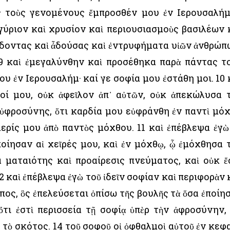
ς τοὺς γενομένους ἔμπροσθέν μου ἐν ῾Ιερουσαλήμ
γύριον καὶ χρυσίον καὶ περιουσιασμοὺς βασιλέων 
ᾄδοντας καὶ ἆδούσας καὶ ἐντρυφήματα υἱῶν ἀνθρώπ
 9 καὶ ἐμεγαλύνθην καὶ προσέθηκα παρὰ πάντας τ
 ἐν ῾Ιερουσαλήμ· καί γε σοφία μου ἐστάθη μοι. 10 
μοί μου, οὐκ ἀφεῖλον ἀπ᾿ αὐτῶν, οὐκ ἀπεκώλυσα 
ὐφροσύνης, ὅτι καρδία μου εὐφράνθη ἐν παντὶ μό
μερίς μου ἀπὸ παντὸς μόχθου. 11 καὶ ἐπέβλεψα ἐγὼ
ποίησαν αἱ χεῖρές μου, καὶ ἐν μόχθῳ, ᾧ ἐμόχθησα 
τα ματαιότης καὶ προαίρεσις πνεύματος, καὶ οὐκ ἔ
12 καὶ ἐπέβλεψα ἐγὼ τοῦ ἰδεῖν σοφίαν καὶ περιφορὰν 
πος, ὃς ἐπελεύσεται ὀπίσω τῆς βουλῆς τὰ ὅσα ἐποίη
 ὅτι ἐστὶ περισσεία τῇ σοφίᾳ ὑπὲρ τὴν ἀφροσύνην,
 τὸ σκότος. 14 τοῦ σοφοῦ οἱ ὀφθαλμοὶ αὐτοῦ ἐν κεφ