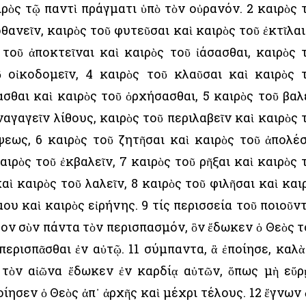
ρὸς τῷ παντὶ πράγματι ὑπὸ τὸν οὐρανόν. 2 καιρὸς 
θανεῖν, καιρὸς τοῦ φυτεῦσαι καὶ καιρὸς τοῦ ἐκτῖλαι
τοῦ ἀποκτεῖναι καὶ καιρὸς τοῦ ἰάσασθαι, καιρὸς 
ῦ οἰκοδομεῖν, 4 καιρὸς τοῦ κλαῦσαι καὶ καιρὸς 
σθαι καὶ καιρὸς τοῦ ὀρχήσασθαι, 5 καιρὸς τοῦ βαλ
ναγαγεῖν λίθους, καιρὸς τοῦ περιλαβεῖν καὶ καιρὸς 
εως, 6 καιρὸς τοῦ ζητῆσαι καὶ καιρὸς τοῦ ἀπολέσ
αιρὸς τοῦ ἐκβαλεῖν, 7 καιρὸς τοῦ ρῆξαι καὶ καιρὸς 
αὶ καιρὸς τοῦ λαλεῖν, 8 καιρὸς τοῦ φιλῆσαι καὶ και
μου καὶ καιρὸς εἰρήνης. 9 τίς περισσεία τοῦ ποιοῦν
ἶδον σὺν πάντα τὸν περισπασμόν, ὃν ἔδωκεν ὁ Θεὸς τ
ερισπᾶσθαι ἐν αὐτῷ. 11 σύμπαντα, ἃ ἐποίησε, καλὰ
 τὸν αἰῶνα ἔδωκεν ἐν καρδίᾳ αὐτῶν, ὅπως μὴ εὕρ
ίησεν ὁ Θεὸς ἀπ᾿ ἀρχῆς καὶ μέχρι τέλους. 12 ἔγνων 