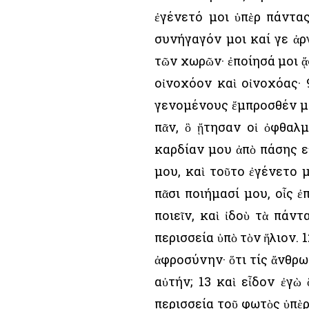
ἐγένετό μοι ὑπὲρ πάντα
συνήγαγόν μοι καί γε ἀρ
τῶν χωρῶν· ἐποίησά μοι 
οἰνοχόον καὶ οἰνοχόας·
γενομένους ἔμπροσθέν μου
πᾶν, ὃ ᾔτησαν οἱ ὀφθαλ
καρδίαν μου ἀπὸ πάσης ε
μου, καὶ τοῦτο ἐγένετο 
πᾶσι ποιήμασί μου, οἷς ἐ
ποιεῖν, καὶ ἰδοὺ τὰ πάν
περισσεία ὑπὸ τὸν ἥλιον. 
ἀφροσύνην· ὅτι τίς ἄνθρω
αὐτήν; 13 καὶ εἶδον ἐγὼ
περισσεία τοῦ φωτὸς ὑπὲρ