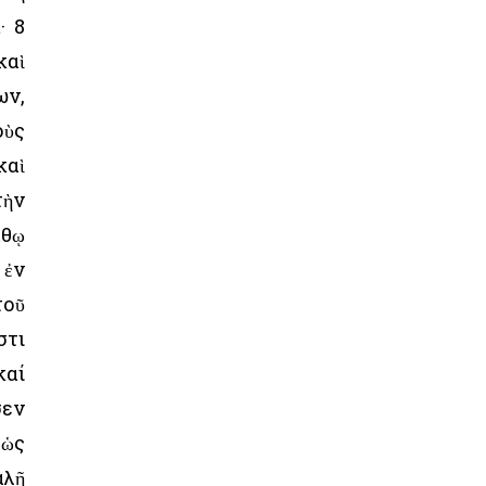
· 8
καὶ
ων,
οὺς
καὶ
τὴν
χθῳ
 ἐν
τοῦ
στι
καί
σεν
 ὡς
αλῇ