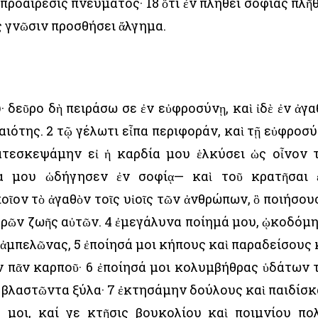
ι προαίρεσις πνεύματος· 18 ὅτι ἐν πλήθει σοφίας πλῆ
ς γνῶσιν προσθήσει ἄλγημα.
 δεῦρο δὴ πειράσω σε ἐν εὐφροσύνῃ, καὶ ἰδὲ ἐν ἀγα
αιότης. 2 τῷ γέλωτι εἶπα περιφοράν, καὶ τῇ εὐφροσύ
κατεσκεψάμην εἰ ἡ καρδία μου ἑλκύσει ὡς οἶνον 
α μου ὡδήγησεν ἐν σοφίᾳ— καὶ τοῦ κρατῆσαι 
οῖον τὸ ἀγαθὸν τοῖς υἱοῖς τῶν ἀνθρώπων, ὃ ποιήσου
μερῶν ζωῆς αὐτῶν. 4 ἐμεγάλυνα ποίημά μου, ᾠκοδόμ
 ἀμπελῶνας, 5 ἐποίησά μοι κήπους καὶ παραδείσους 
ν πᾶν καρποῦ· 6 ἐποίησά μοι κολυμβήθρας ὑδάτων 
 βλαστῶντα ξύλα· 7 ἐκτησάμην δούλους καὶ παιδίσκ
ό μοι, καί γε κτῆσις βουκολίου καὶ ποιμνίου πο