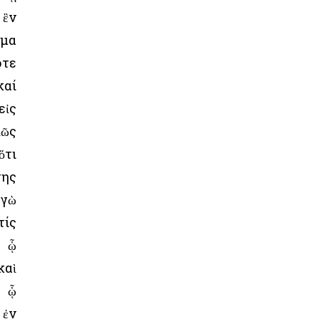
 ἓν
ημα
ότε
καί
εἰς
πῶς
ὅτι
της
ἐγὼ
τίς
, ᾧ
καὶ
, ᾧ
 ἐν