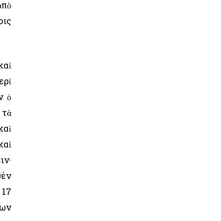
ἀπὸ
οις
καὶ
ερὶ
ν ὁ
 τὰ
καὶ
καὶ
ιν·
θέν
 17
νων