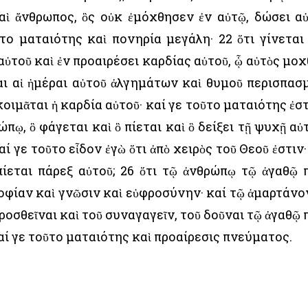
καὶ ἄνθρωπος, ὃς οὐκ ἐμόχθησεν ἐν αὐτῷ, δώσει α
ῦτο ματαιότης καὶ πονηρία μεγάλη· 22 ὅτι γίνεται
ὐτοῦ καὶ ἐν προαιρέσει καρδίας αὐτοῦ, ᾧ αὐτὸς μοχ
σαι αἱ ἡμέραι αὐτοῦ ἀλγημάτων καὶ θυμοῦ περισπασ
 κοιμᾶται ἡ καρδία αὐτοῦ· καί γε τοῦτο ματαιότης ἐστ
πῳ, ὃ φάγεται καὶ ὃ πίεται καὶ ὃ δείξει τῇ ψυχῇ αὐ
ί γε τοῦτο εἶδον ἐγὼ ὅτι ἀπὸ χειρὸς τοῦ Θεοῦ ἐστιν·
 πίεται πάρεξ αὐτοῦ; 26 ὅτι τῷ ἀνθρώπῳ τῷ ἀγαθῷ 
φίαν καὶ γνῶσιν καὶ εὐφροσύνην· καί τῷ ἁμαρτάνο
οσθεῖναι καὶ τοῦ συναγαγεῖν, τοῦ δοῦναι τῷ ἀγαθῷ 
αί γε τοῦτο ματαιότης καὶ προαίρεσις πνεύματος.