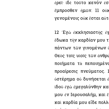
ἐρεῖ· ἰδὲ τοῦτο κενόν ἐ
ἔμπροσθεν ἡμῶν. 11 οὐ
γενομένοις οὐκ ἔσται αὐ
12 ᾿Εγὼ ἐκκλησιαστὴς ἐγ
ἔδωκα τὴν καρδίαν μου τ
πάντων τῶν γινομένων ὑ
Θεὸς τοῖς υἱοῖς τῶν ἀνθρ
ποιήματα τὰ πεποιημένα
προαίρεσις πνεύματος. 
ὑστέρημα οὐ δυνήσεται ἀ
ἰδοὺ ἐγὼ ἐμεγαλύνθην κα
μου ἐν ῾Ιερουσαλήμ, καὶ
καὶ καρδία μου εἶδε πολλ