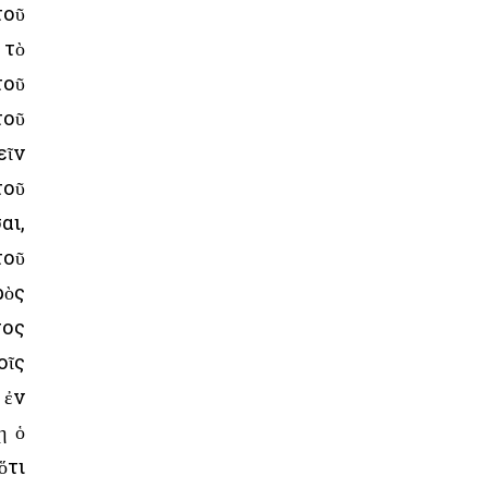
τοῦ
 τὸ
τοῦ
τοῦ
εῖν
τοῦ
αι,
τοῦ
ρὸς
τος
οῖς
 ἐν
ῃ ὁ
ὅτι