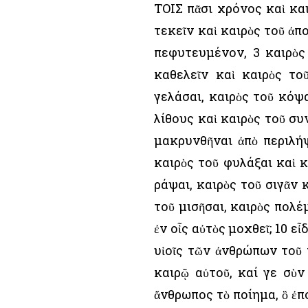
ΤΟΙΣ πᾶσι χρόνος καὶ και
τεκεῖν καὶ καιρὸς τοῦ ἀπο
πεφυτευμένον, 3 καιρὸς 
καθελεῖν καὶ καιρὸς το
γελάσαι, καιρὸς τοῦ κόψα
λίθους καὶ καιρὸς τοῦ συ
μακρυνθῆναι ἀπὸ περιλήψ
καιρὸς τοῦ φυλάξαι καὶ κ
ράψαι, καιρὸς τοῦ σιγᾶν κ
τοῦ μισῆσαι, καιρὸς πολέ
ἐν οἷς αὐτὸς μοχθεῖ; 10 ε
υἱοῖς τῶν ἀνθρώπων τοῦ π
καιρῷ αὐτοῦ, καί γε σὺν
ἄνθρωπος τὸ ποίημα, ὃ ἐπο