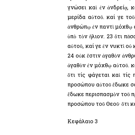
γνώσει καὶ ἐν ἀνδρείᾳ, 
μερίδα αὐτοῦ. καί γε το
ἀνθρώπῳ ἐν παντὶ μόχθῳ α
ὑπὸ τὸν ἥλιον. 23 ὅτι πᾶ
αὐτοῦ, καί γε ἐν νυκτὶ οὐ
24 οὐκ ἔστιν ἀγαθὸν ἀνθρώ
ἀγαθὸν ἐν μόχθῳ αὐτοῦ. κα
ὅτι τίς φάγεται καὶ τίς
προσώπου αὐτοῦ ἔδωκε σο
ἔδωκε περισπασμὸν τοῦ πρ
προσώπου τοῦ Θεοῦ· ὅτι κ
Κεφάλαιο 3