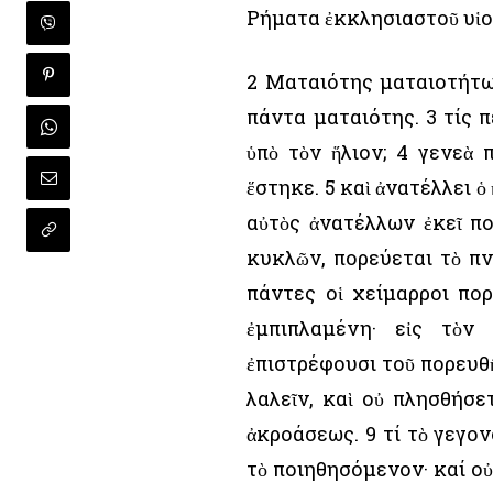
Ρήματα ἐκκλησιαστοῦ υἱοῦ
2 Ματαιότης ματαιοτήτων
πάντα ματαιότης. 3 τίς 
ὑπὸ τὸν ἥλιον; 4 γενεὰ 
ἕστηκε. 5 καὶ ἀνατέλλει ὁ 
αὐτὸς ἀνατέλλων ἐκεῖ πο
κυκλῶν, πορεύεται τὸ πν
πάντες οἱ χείμαρροι πορ
ἐμπιπλαμένη· εἰς τὸν 
ἐπιστρέφουσι τοῦ πορευθῆ
λαλεῖν, καὶ οὐ πλησθήσε
ἀκροάσεως. 9 τί τὸ γεγον
τὸ ποιηθησόμενον· καί οὐ