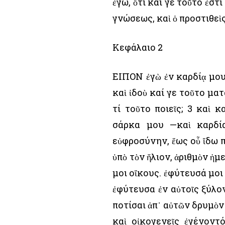
ἐγώ, ὅτι καί γε τοῦτό ἐστ
γνώσεως, καὶ ὁ προστιθεὶ
Κεφάλαιο 2
ΕΙΠΟΝ ἐγὼ ἐν καρδίᾳ μου·
καὶ ἰδοὺ καί γε τοῦτο ματ
τί τοῦτο ποιεῖς; 3 καὶ 
σάρκα μου —καὶ καρδί
εὐφροσύνην, ἕως οὗ ἴδω π
ὑπὸ τὸν ἥλιον, ἀριθμὸν ἡ
μοι οἴκους. ἐφύτευσά μοι
ἐφύτευσα ἐν αὐτοῖς ξύλο
ποτίσαι ἀπ᾿ αὐτῶν δρυμὸν
καὶ οἰκογενεῖς ἐγένοντ