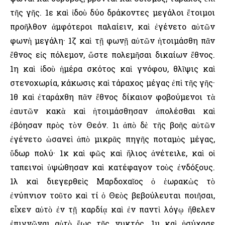
τῆς γῆς. 1ε καὶ ἰδοὺ δύο δράκοντες μεγάλοι ἕτοιμοι
προῆλθον ἀμφότεροι παλαίειν, καὶ ἐγένετο αὐτῶν
φωνὴ μεγάλη· 1ζ καὶ τῇ φωνῇ αὐτῶν ἡτοιμάσθη πᾶν
ἔθνος εἰς πόλεμον, ὥστε πολεμῆσαι δικαίων ἔθνος.
1η καὶ ἰδοὺ ἡμέρα σκότος καὶ γνόφου, θλῖψις καὶ
στενοχωρία, κάκωσις καὶ τάραχος μέγας ἐπὶ τῆς γῆς·
1θ καὶ ἐταράχθη πᾶν ἔθνος δίκαιον φοβούμενοι τὰ
ἑαυτῶν κακὰ καὶ ἡτοιμάσθησαν ἀπολέσθαι καὶ
ἐβόησαν πρὸς τὸν Θεόν. 1ι ἀπὸ δὲ τῆς βοῆς αὐτῶν
ἐγένετο ὡσανεὶ ἀπὸ μικρᾶς πηγῆς ποταμὸς μέγας,
ὕδωρ πολύ· 1κ καὶ φῶς καὶ ἥλιος ἀνέτειλε, καὶ οἱ
ταπεινοὶ ὑψώθησαν καὶ κατέφαγον τοὺς ἐνδόξους.
1λ καὶ διεγερθεὶς Μαρδοχαῖος ὁ ἑωρακὼς τὸ
ἐνύπνιον τοῦτο καὶ τί ὁ Θεὸς βεβούλευται ποιῆσαι,
εἶχεν αὐτὸ ἐν τῇ καρδίᾳ καὶ ἐν παντὶ λόγῳ ἤθελεν
ἐπιγνῶναι αὐτὸ ἕως τῆς νυκτός. 1μ καὶ ἡσύχασε