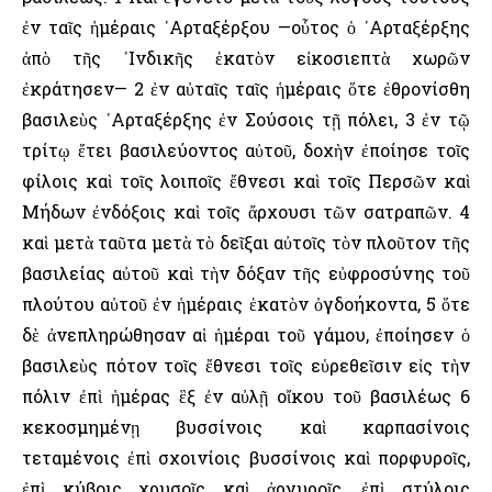
ἐν ταῖς ἡμέραις ᾿Αρταξέρξου —οὗτος ὁ ᾿Αρταξέρξης
ἀπὸ τῆς ᾿Ινδικῆς ἑκατὸν εἰκοσιεπτὰ χωρῶν
ἐκράτησεν— 2 ἐν αὐταῖς ταῖς ἡμέραις ὅτε ἐθρονίσθη
βασιλεὺς ᾿Αρταξέρξης ἐν Σούσοις τῇ πόλει, 3 ἐν τῷ
τρίτῳ ἔτει βασιλεύοντος αὐτοῦ, δοχὴν ἐποίησε τοῖς
φίλοις καὶ τοῖς λοιποῖς ἔθνεσι καὶ τοῖς Περσῶν καὶ
Μήδων ἐνδόξοις καὶ τοῖς ἄρχουσι τῶν σατραπῶν. 4
καὶ μετὰ ταῦτα μετὰ τὸ δεῖξαι αὐτοῖς τὸν πλοῦτον τῆς
βασιλείας αὐτοῦ καὶ τὴν δόξαν τῆς εὐφροσύνης τοῦ
πλούτου αὐτοῦ ἐν ἡμέραις ἑκατὸν ὀγδοήκοντα, 5 ὅτε
δὲ ἀνεπληρώθησαν αἱ ἡμέραι τοῦ γάμου, ἐποίησεν ὁ
βασιλεὺς πότον τοῖς ἔθνεσι τοῖς εὑρεθεῖσιν εἰς τὴν
πόλιν ἐπὶ ἡμέρας ἓξ ἐν αὐλῇ οἴκου τοῦ βασιλέως 6
κεκοσμημένῃ βυσσίνοις καὶ καρπασίνοις
τεταμένοις ἐπὶ σχοινίοις βυσσίνοις καὶ πορφυροῖς,
ἐπὶ κύβοις χρυσοῖς καὶ ἀργυροῖς, ἐπὶ στύλοις