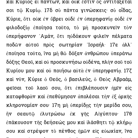
καὶ Κύριος εἶ πάντων, καὶ οὐκ ἔστιν ὃς ἀντιτάξεταί
σοι τῷ Κυρίῳ. 17δ σὺ πάντα γινώσκεις· σὺ οἶδας,
Κύριε, ὅτι οὐκ ἐν ὕβρει οὐδὲ ἐν ὑπερηφανίᾳ οὐδὲ ἐν
φιλοδοξίᾳ ἐποίησα τοῦτο, τὸ μὴ προσκυνεῖν τὸν
ὑπερήφανον ᾿Αμάν, ὅτι ηὐδόκουν φιλεῖν πέλματα
ποδῶν αὐτοῦ πρὸς σωτηρίαν ᾿Ισραήλ· 17ε ἀλλ᾿
ἐποίησα τοῦτο, ἵνα μὴ θῶ δόξαν ἀνθρώπου ὑπεράνω
δόξης Θεοῦ, καὶ οὐ προσκυνήσω οὐδένα, πλὴν σοῦ τοῦ
Κυρίου μου καὶ οὐ ποιήσω αὐτὰ ἐν ὑπερηφανίᾳ. 17ζ
καὶ νῦν, Κύριε ὁ Θεός, ὁ βασιλεύς, ὁ Θεὸς ῾Αβραάμ,
φεῖσαι τοῦ λαοῦ σου, ὅτι ἐπιβλέπουσιν ἡμῖν εἰς
καταφθορὰν καὶ ἐπεθύμησαν ἀπολέσαι τὴν ἐξ ἀρχῆς
κληρονομίαν σου· 17η μὴ ὑπερίδῃς τὴν μερίδα σου,
ἣν σεαυτῷ ἐλυτρώσω ἐκ γῆς Αἰγύπτου· 17θ
ἐπάκουσον τῆς δεήσεώς μου καὶ ἱλάσθητι τῷ κλήρῳ
σου καὶ στρέψον τὸ πένθος ἡμῶν εἰς εὐωχίαν, ἵνα