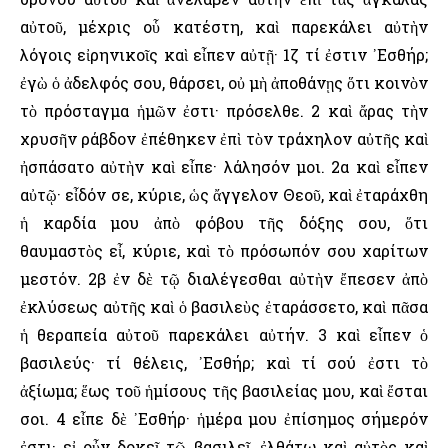
αὐτοῦ, μέχρις οὗ κατέστη, καὶ παρεκάλει αὐτὴν
λόγοις εἰρηνικοῖς καὶ εἶπεν αὐτῇ· 1ζ τί ἐστιν ᾿Εσθήρ;
ἐγὼ ὁ ἀδελφός σου, θάρσει, οὐ μὴ ἀποθάνῃς ὅτι κοινὸν
τὸ πρόσταγμα ἡμῶν ἐστι· πρόσελθε. 2 καὶ ἄρας τὴν
χρυσῆν ράβδον ἐπέθηκεν ἐπὶ τὸν τράχηλον αὐτῆς καὶ
ἠσπάσατο αὐτὴν καὶ εἶπε· λάλησόν μοι. 2α καὶ εἶπεν
αὐτῷ· εἶδόν σε, κύριε, ὡς ἄγγελον Θεοῦ, καὶ ἐταράχθη
ἡ καρδία μου ἀπὸ φόβου τῆς δόξης σου, ὅτι
θαυμαστὸς εἶ, κύριε, καὶ τὸ πρόσωπόν σου χαρίτων
μεστόν. 2β ἐν δὲ τῷ διαλέγεσθαι αὐτὴν ἔπεσεν ἀπὸ
ἐκλύσεως αὐτῆς καὶ ὁ βασιλεὺς ἐταράσσετο, καὶ πᾶσα
ἡ θεραπεία αὐτοῦ παρεκάλει αὐτήν. 3 καὶ εἶπεν ὁ
βασιλεύς· τί θέλεις, ᾿Εσθήρ; καὶ τί σού ἐστι τὸ
ἀξίωμα; ἕως τοῦ ἡμίσους τῆς βασιλείας μου, καὶ ἔσται
σοι. 4 εἶπε δὲ ᾿Εσθήρ· ἡμέρα μου ἐπίσημος σήμερόν
ἐστι· εἰ οὖν δοκεῖ τῷ βασιλεῖ, ἐλθάτω καὶ αὐτὸς καὶ