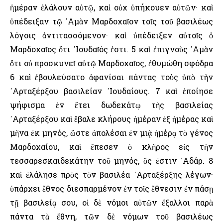
ἡμέραν ἐλάλουν αὐτῷ, καὶ οὐχ ὑπήκουεν αὐτῶν· καὶ
ὑπέδειξαν τῷ ᾿Αμὰν Μαρδοχαῖον τοῖς τοῦ βασιλέως
λόγοις ἀντιτασσόμενον· καὶ ὑπέδειξεν αὐτοῖς ὁ
Μαρδοχαῖος ὅτι ᾿Ιουδαῖός ἐστι. 5 καὶ ἐπιγνοὺς ᾿Αμὰν
ὅτι οὐ προσκυνεῖ αὐτῷ Μαρδοχαῖος, ἐθυμώθη σφόδρα
6 καὶ ἐβουλεύσατο ἀφανίσαι πάντας τοὺς ὑπὸ τὴν
᾿Αρταξέρξου βασιλείαν ᾿Ιουδαίους. 7 καὶ ἐποίησε
ψήφισμα ἐν ἔτει δωδεκάτῳ τῆς βασιλείας
᾿Αρταξέρξου καὶ ἔβαλε κλήρους ἡμέραν ἐξ ἡμέρας καὶ
μῆνα ἐκ μηνός, ὥστε ἀπολέσαι ἐν μιᾷ ἡμέρᾳ τὸ γένος
Μαρδοχαίου, καὶ ἔπεσεν ὁ κλῆρος εἰς τὴν
τεσσαρεσκαιδεκάτην τοῦ μηνός, ὅς ἐστιν ᾿Αδάρ. 8
καὶ ἐλάλησε πρὸς τὸν βασιλέα ᾿Αρταξέρξης λέγων·
ὑπάρχει ἔθνος διεσπαρμένον ἐν τοῖς ἔθνεσιν ἐν πάσῃ
τῇ βασιλείᾳ σου, οἱ δὲ νόμοι αὐτῶν ἔξαλλοι παρὰ
πάντα τὰ ἔθνη, τῶν δὲ νόμων τοῦ βασιλέως