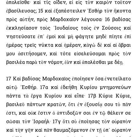
ἀπολεῖσθε· καὶ τίς οἶδεν, εἰ εἰς τὸν καιρὸν τοῦτον
ἐβασίλευσας; 15 καὶ ἐξαπέστειλεν ᾿Εσθὴρ τὸν ἥκοντα
πρὸς αὐτήν, πρὸς Μαρδοχαῖον λέγουσα· 16 βαδίσας
ἐκκλησίασον τοὺς ᾿Ιουδαίους τοὺς ἐν Σούσοις καὶ
νηστεύσατε ἐπ᾿ ἐμοὶ καὶ μὴ φάγητε μηδὲ πίητε ἐπὶ
ἡμέρας τρεῖς νύκτα καὶ ἡμέραν, κἀγὼ δὲ καὶ αἱ ἅβραι
μου ἀσιτήσομεν, καὶ τότε εἰσελεύσομαι πρὸς τὸν
βασιλέα παρὰ τὸν νόμον, ἐὰν καὶ ἀπολέσθαι με δέῃ.
17 Καὶ βαδίσας Μαρδοχαῖος ἐποίησεν ὅσα ἐνετείλατο
αὐτῷ ᾿Εσθήρ. 17α καὶ ἐδεήθη Κυρίου μνημονεύων
πάντα τὰ ἔργα Κυρίου καὶ εἶπε· 17β Κύριε Κύριε,
βασιλεῦ πάντων κρατῶν, ὅτι ἐν ἐξουσίᾳ σου τὸ πᾶν
ἐστι, καὶ οὐκ ἔστιν ὁ ἀντιδοξῶν σοι ἐν τῷ θέλειν σε
σῶσαι τὸν ᾿Ισραήλ· 17γ ὅτι σὺ ἐποίησας τὸν οὐρανὸν
καὶ τὴν γῆν καὶ πᾶν θαυμαζόμενον ἐν τῇ ὑπ᾿ οὐρανὸν