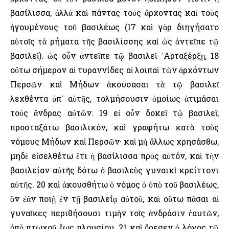
βασίλισσα, ἀλλὰ καὶ πάντας τοὺς ἄρχοντας καὶ τοὺς
ἡγουμένους τοῦ βασιλέως (17 καὶ γὰρ διηγήσατο
αὐτοῖς τὰ ρήματα τῆς βασιλίσσης καὶ ὡς ἀντεῖπε τῷ
βασιλεῖ). ὡς οὖν ἀντεῖπε τῷ βασιλεῖ ᾿Αρταξέρξῃ, 18
οὕτω σήμερον αἱ τυραννίδες αἱ λοιπαὶ τῶν ἀρχόντων
Περσῶν καὶ Μήδων ἀκούσασαι τὰ τῷ βασιλεῖ
λεχθέντα ὑπ᾿ αὐτῆς, τολμήσουσιν ὁμοίως ἀτιμάσαι
τοὺς ἄνδρας αὐτῶν. 19 εἰ οὖν δοκεῖ τῷ βασιλεῖ,
προσταξάτω βασιλικόν, καὶ γραφήτω κατὰ τοὺς
νόμους Μήδων καὶ Περσῶν· καὶ μὴ ἄλλως χρησάσθω,
μηδὲ εἰσελθέτω ἔτι ἡ βασίλισσα πρὸς αὐτόν, καὶ τὴν
βασιλείαν αὐτῆς δότω ὁ βασιλεὺς γυναικὶ κρείττονι
αὐτῆς. 20 καὶ ἀκουσθήτω ὁ νόμος ὁ ὑπὸ τοῦ βασιλέως,
ὃν ἐὰν ποιῇ ἐν τῇ βασιλείᾳ αὐτοῦ, καὶ οὕτω πᾶσαι αἱ
γυναῖκες περιθήσουσι τιμὴν τοῖς ἀνδράσιν ἑαυτῶν,
ἀπὸ πτωχοῦ ἕως πλουσίου. 21 καὶ ἤρεσεν ὁ λόγος τῷ