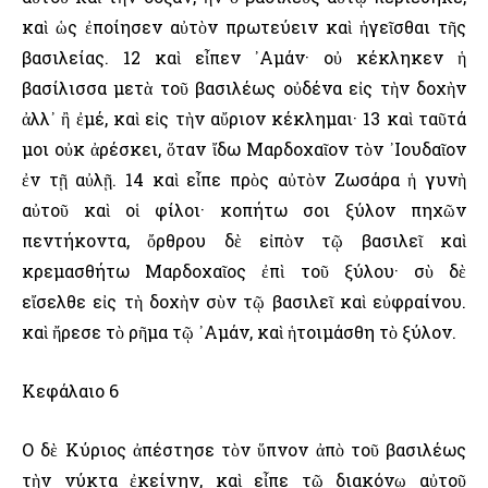
καὶ ὡς ἐποίησεν αὐτὸν πρωτεύειν καὶ ἡγεῖσθαι τῆς
βασιλείας. 12 καὶ εἶπεν ᾿Αμάν· οὐ κέκληκεν ἡ
βασίλισσα μετὰ τοῦ βασιλέως οὐδένα εἰς τὴν δοχὴν
ἀλλ᾿ ἢ ἐμέ, καὶ εἰς τὴν αὔριον κέκλημαι· 13 καὶ ταῦτά
μοι οὐκ ἀρέσκει, ὅταν ἴδω Μαρδοχαῖον τὸν ᾿Ιουδαῖον
ἐν τῇ αὐλῇ. 14 καὶ εἶπε πρὸς αὐτὸν Ζωσάρα ἡ γυνὴ
αὐτοῦ καὶ οἱ φίλοι· κοπήτω σοι ξύλον πηχῶν
πεντήκοντα, ὄρθρου δὲ εἰπὸν τῷ βασιλεῖ καὶ
κρεμασθήτω Μαρδοχαῖος ἐπὶ τοῦ ξύλου· σὺ δὲ
εἴσελθε εἰς τὴ δοχὴν σὺν τῷ βασιλεῖ καὶ εὐφραίνου.
καὶ ἤρεσε τὸ ρῆμα τῷ ᾿Αμάν, καὶ ἡτοιμάσθη τὸ ξύλον.
Κεφάλαιο 6
Ο δὲ Κύριος ἀπέστησε τὸν ὕπνον ἀπὸ τοῦ βασιλέως
τὴν νύκτα ἐκείνην, καὶ εἶπε τῷ διακόνῳ αὐτοῦ