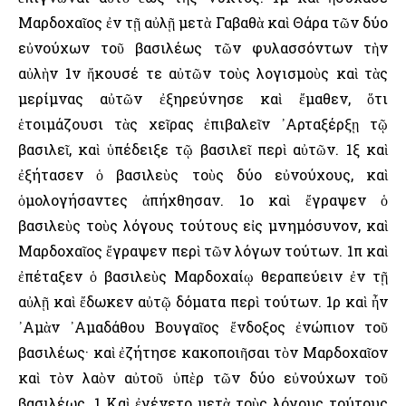
Μαρδοχαῖος ἐν τῇ αὐλῇ μετὰ Γαβαθὰ καὶ Θάρα τῶν δύο
εὐνούχων τοῦ βασιλέως τῶν φυλασσόντων τὴν
αὐλὴν 1ν ἤκουσέ τε αὐτῶν τοὺς λογισμοὺς καὶ τὰς
μερίμνας αὐτῶν ἐξηρεύνησε καὶ ἔμαθεν, ὅτι
ἑτοιμάζουσι τὰς χεῖρας ἐπιβαλεῖν ᾿Αρταξέρξῃ τῷ
βασιλεῖ, καὶ ὑπέδειξε τῷ βασιλεῖ περὶ αὐτῶν. 1ξ καὶ
ἐξήτασεν ὁ βασιλεὺς τοὺς δύο εὐνούχους, καὶ
ὁμολογήσαντες ἀπήχθησαν. 1ο καὶ ἔγραψεν ὁ
βασιλεὺς τοὺς λόγους τούτους εἰς μνημόσυνον, καὶ
Μαρδοχαῖος ἔγραψεν περὶ τῶν λόγων τούτων. 1π καὶ
ἐπέταξεν ὁ βασιλεὺς Μαρδοχαίῳ θεραπεύειν ἐν τῇ
αὐλῇ καὶ ἔδωκεν αὐτῷ δόματα περὶ τούτων. 1ρ καὶ ἦν
᾿Αμὰν ᾿Αμαδάθου Βουγαῖος ἔνδοξος ἐνώπιον τοῦ
βασιλέως· καὶ ἐζήτησε κακοποιῆσαι τὸν Μαρδοχαῖον
καὶ τὸν λαὸν αὐτοῦ ὑπὲρ τῶν δύο εὐνούχων τοῦ
βασιλέως. 1 Καὶ ἐγένετο μετὰ τοὺς λόγους τούτους