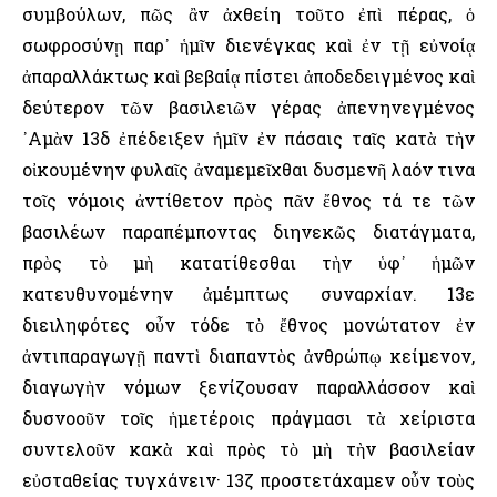
συμβούλων, πῶς ἂν ἀχθείη τοῦτο ἐπὶ πέρας, ὁ
σωφροσύνῃ παρ᾿ ἡμῖν διενέγκας καὶ ἐν τῇ εὐνοίᾳ
ἀπαραλλάκτως καὶ βεβαίᾳ πίστει ἀποδεδειγμένος καὶ
δεύτερον τῶν βασιλειῶν γέρας ἀπενηνεγμένος
᾿Αμὰν 13δ ἐπέδειξεν ἡμῖν ἐν πάσαις ταῖς κατὰ τὴν
οἰκουμένην φυλαῖς ἀναμεμεῖχθαι δυσμενῆ λαόν τινα
τοῖς νόμοις ἀντίθετον πρὸς πᾶν ἔθνος τά τε τῶν
βασιλέων παραπέμποντας διηνεκῶς διατάγματα,
πρὸς τὸ μὴ κατατίθεσθαι τὴν ὑφ᾿ ἡμῶν
κατευθυνομένην ἀμέμπτως συναρχίαν. 13ε
διειληφότες οὖν τόδε τὸ ἔθνος μονώτατον ἐν
ἀντιπαραγωγῇ παντὶ διαπαντὸς ἀνθρώπῳ κείμενον,
διαγωγὴν νόμων ξενίζουσαν παραλλάσσον καὶ
δυσνοοῦν τοῖς ἡμετέροις πράγμασι τὰ χείριστα
συντελοῦν κακὰ καὶ πρὸς τὸ μὴ τὴν βασιλείαν
εὐσταθείας τυγχάνειν· 13ζ προστετάχαμεν οὖν τοὺς