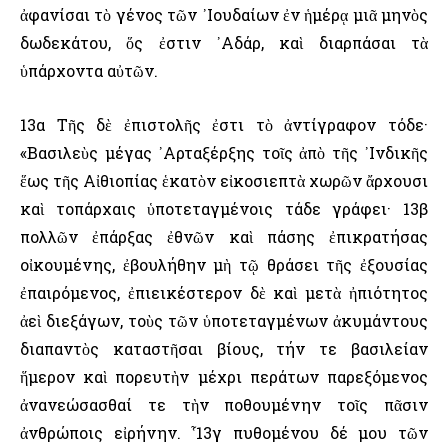
ἀφανίσαι τὸ γένος τῶν ᾿Ιουδαίων ἐν ἡμέρᾳ μιᾶ μηνὸς
δωδεκάτου, ὅς ἐστιν ᾿Αδάρ, καὶ διαρπάσαι τὰ
ὑπάρχοντα αὐτῶν.
13α Τῆς δὲ ἐπιστολῆς ἐστι τὸ ἀντίγραφον τόδε·
«Βασιλεὺς μέγας ᾿Αρταξέρξης τοῖς ἀπὸ τῆς ᾿Ινδικῆς
ἕως τῆς Αἰθιοπίας ἑκατὸν εἰκοσιεπτὰ χωρῶν ἄρχουσι
καὶ τοπάρχαις ὑποτεταγμένοις τάδε γράφει· 13β
πολλῶν ἐπάρξας ἐθνῶν καὶ πάσης ἐπικρατήσας
οἰκουμένης, ἐβουλήθην μὴ τῷ θράσει τῆς ἐξουσίας
ἐπαιρόμενος, ἐπιεικέστερον δὲ καὶ μετὰ ἠπιότητος
ἀεὶ διεξάγων, τοὺς τῶν ὑποτεταγμένων ἀκυμάντους
διαπαντὸς καταστῆσαι βίους, τήν τε βασιλείαν
ἥμερον καὶ πορευτὴν μέχρι περάτων παρεξόμενος
ἀνανεώσασθαί τε τὴν ποθουμένην τοῖς πᾶσιν
ἀνθρώποις εἰρήνην. ῟13γ πυθομένου δέ μου τῶν