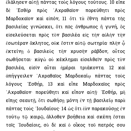
ἐλάλησεν αὐτῇ πάντας τοὺς λόγους τούτους. 10 εἶπε
δὲ ᾿Εσθὴρ πρὸς ᾿Αχραθαῖον· πορεύθητι πρὸς
Μαρδοχαῖον καὶ εἰπόν, 11 ὅτι τὰ ἔθνη πάντα τῆς
βασιλείας γινώσκει, ὅτι πᾶς ἄνθρωπος ἢ γυνή, ὃς
εἰσελεύσεται πρὸς τὸν βασιλέα εἰς τὴν αὐλὴν τὴν
ἐσωτέραν ἄκλητος, οὐκ ἔστιν αὐτῷ σωτηρία· πλὴν ᾧ
ἐκτείνῃ ὁ βασιλεὺς τὴν χρυσῆν ράβδον, οὗτος
σωθήσεται· κἀγὼ οὐ κέκλημαι εἰσελθεῖν πρὸς τὸν
βασιλέα, εἰσὶν αὗται ἡμέραι τριάκοντα. 12 καὶ
ἀπήγγειλεν ᾿Αχραθαῖος Μαρδοχαίῳ πάντας τοὺς
λόγους ᾿Εσθήρ, 13 καὶ εἶπε Μαρδοχαῖος πρὸς
᾿Αχραθαῖον· πορεύθητι καὶ εἶπον αὐτῇ· ᾿Εσθήρ, μὴ
εἴπῃς σεαυτῇ, ὅτι σωθήσῃ μόνη ἐν τῇ βασιλείᾳ παρὰ
πάντας τοὺς ᾿Ιουδαίους· 14 ὡς ὅτι ἐὰν παρακούσῃς ἐν
τούτῳ τῷ καιρῷ, ἄλλοθεν βοήθεια καὶ σκέπη ἔσται
τοῖς ᾿Ιουδαίοις, σὺ δὲ καὶ ὁ οἶκος τοῦ πατρός σου