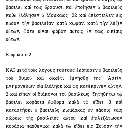
βασιλεῖ καὶ τοῖς ἄρχουσι, καὶ ἐποίησεν ὁ βασιλεὺς
καθὰ ἐλάλησεν ὁ Μουχαῖος· 22 καὶ ἀπέστειλεν εἰς
πᾶσαν τὴν βασιλείαν κατὰ χώραν, κατὰ τὴν λέξιν
αὐτῶν, ὥστε εἶναι φόβον αὐτοῖς ἐν ταῖς οἰκίαις
αὐτῶν.
Κεφάλαιο 2
ΚΑΙ μετὰ τοὺς λόγους τούτους ἐκόπασεν ὁ βασιλεὺς
τοῦ θυμοῦ καὶ οὐκέτι ἐμνήσθη τῆς ᾿Αστίν,
μνημονεύων οἷα ἐλάλησε καὶ ὡς κατέκρινεν αὐτήν.
2 καὶ εἶπαν οἱ διάκονοι τοῦ βασιλέως· ζητηθήτω τῷ
βασιλεῖ κοράσια ἄφθορα καλὰ τῷ εἴδει· 3 καὶ
καταστήσει ὁ βασιλεὺς κωμάρχας ἐν πάσαις ταῖς
χώραις τῆς βασιλείας αὐτοῦ, καὶ ἐπιλεξάτωσαν
κοράσια παρθενικὰ καλὰ τῷ εἴδει εἰς Σοῦσαν τὴν