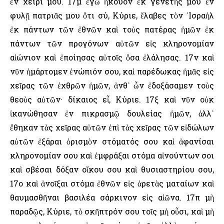
ἐν χειρί μου. 17μ ἐγὼ ἤκουον ἐκ γενετῆς μου ἐν
φυλῇ πατριᾶς μου ὅτι σύ, Κύριε, ἔλαβες τὸν ᾿Ισραὴλ
ἐκ πάντων τῶν ἐθνῶν καὶ τοὺς πατέρας ἡμῶν ἐκ
πάντων τῶν προγόνων αὐτῶν εἰς κληρονομίαν
αἰώνιον καὶ ἐποίησας αὐτοῖς ὅσα ἐλάλησας. 17ν καὶ
νῦν ἡμάρτομεν ἐνώπιόν σου, καὶ παρέδωκας ἡμᾶς εἰς
χεῖρας τῶν ἐχθρῶν ἡμῶν, ἀνθ᾿ ὧν ἐδοξάσαμεν τοὺς
θεοὺς αὐτῶν· δίκαιος εἶ, Κύριε. 17ξ καὶ νῦν οὐκ
ἱκανώθησαν ἐν πικρασμῷ δουλείας ἡμῶν, ἀλλ᾿
ἔθηκαν τὰς χεῖρας αὐτῶν ἐπὶ τὰς χεῖρας τῶν εἰδώλων
αὐτῶν ἐξάραι ὁρισμὸν στόματός σου καὶ ἀφανίσαι
κληρονομίαν σου καὶ ἐμφράξαι στόμα αἰνούντων σοι
καὶ σβέσαι δόξαν οἴκου σου καὶ θυσιαστηρίου σου,
17ο καὶ ἀνοῖξαι στόμα ἐθνῶν εἰς ἀρετὰς ματαίων καὶ
θαυμασθῆναι βασιλέα σάρκινον εἰς αἰῶνα. 17π μὴ
παραδῷς, Κύριε, τὸ σκῆπτρόν σου τοῖς μὴ οὖσι, καὶ μὴ