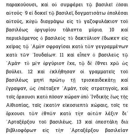
παρακούουσι, καὶ οὐ συμφέρει τῷ βασιλεῖ ἐᾶσαι
αὐτούς· 9 εἰ δοκεῖ τῷ βασιλεῖ, δογματισάτω ἀπολέσαι
αὐτούς, κἀγὼ διαγράψω εἰς τὸ γαζοφυλάκιον τοῦ
βασιλέως ἀργυρίου τάλαντα μύρια. 10 καὶ
περιελόμενος ὁ βασιλεὺς τὸ δακτύλιον ἔδωκεν εἰς
χεῖρας τῷ ᾿Αμὰν σφραγίσαι κατὰ τῶν γεγραμμένων
κατὰ τῶν ᾿Ιουδαίων. 11 καὶ εἶπεν ὁ βασιλεὺς τῷ
᾿Αμάν· τὸ μὲν ἀργύριον ἔχε, τῷ δὲ ἔθνει χρῶ ὡς
βούλει. 12 καὶ ἐκλήθησαν οἱ γραμματεῖς τοῦ
βασιλέως μηνὶ πρώτῳ τῇ τρισκαιδεκάτῃ καὶ
ἔγραψαν, ὡς ἐπέταξεν ᾿Αμάν, τοῖς στρατηγοῖς, καὶ
τοῖς ἄρχουσι κατὰ πᾶσαν χώραν ἀπὸ ᾿Ινδικῆς ἕως τῆς
Αἰθιοπίας, ταῖς ἑκατὸν εἰκοσιεπτὰ χώραις, τοῖς τε
ἄρχουσι τῶν ἐθνῶν κατὰ τὴν αὐτῶν λέξιν δι᾿
᾿Αρταξέρξου τοῦ βασιλέως. 13 καὶ ἀπεστάλη διὰ
βιβλιοφόρων εἰς τὴν ᾿Αρταξέρξου βασιλείαν