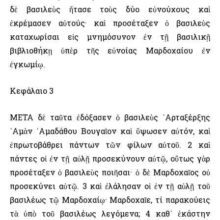
δὲ βασιλεὺς ἤτασε τοὺς δύο εὐνούχους καὶ
ἐκρέμασεν αὐτούς· καὶ προσέταξεν ὁ βασιλεὺς
καταχωρίσαι εἰς μνημόσυνον ἐν τῇ βασιλικῇ
βιβλιοθήκῃ ὑπὲρ τῆς εὐνοίας Μαρδοχαίου ἐν
ἐγκωμίῳ.
Κεφάλαιο 3
ΜΕΤΑ δὲ ταῦτα ἐδόξασεν ὁ βασιλεὺς ᾿Αρταξέρξης
᾿Αμὰν ᾿Αμαδάθου Βουγαῖον καὶ ὕψωσεν αὐτόν, καὶ
ἐπρωτοβάθρει πάντων τῶν φίλων αὐτοῦ. 2 καὶ
πάντες οἱ ἐν τῇ αὐλῇ προσεκύνουν αὐτῷ, οὕτως γὰρ
προσέταξεν ὁ βασιλεὺς ποιῆσαι· ὁ δὲ Μαρδοχαῖος οὐ
προσεκύνει αὐτῷ. 3 καὶ ἐλάλησαν οἱ ἐν τῇ αὐλῇ τοῦ
βασιλέως τῷ Μαρδοχαίῳ· Μαρδοχαῖε, τί παρακούεις
τὰ ὑπὸ τοῦ βασιλέως λεγόμενα; 4 καθ᾿ ἑκάστην