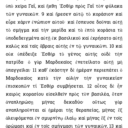
ὑπὸ χεῖρα Γαΐ, καὶ ἤχθη ᾿Εσθὴρ πρὸς Γαΐ τὸν φύλακα
τῶν γυναικῶν. 9 καὶ ἤρεσεν αὐτῷ τὸ κοράσιον καὶ
εὗρε χάριν ἐνώπιον αὐτοῦ· καὶ ἔσπευσε δοῦναι αὐτῇ
τὸ σμῆγμα καὶ τὴν μερίδα καὶ τὰ ἑπτὰ κοράσια τὰ
ὑποδεδειγμένα αὐτῇ ἐκ βασιλικοῦ καὶ ἐχρήσατο αὐτῇ
καλῶς καὶ ταῖς ἅβραις αὐτῆς ἐν τῷ γυναικῶνι. 10 καὶ
οὐχ ὑπέδειξε ᾿Εσθὴρ τὸ γένος αὐτῆς οὐδὲ τὴν
πατρίδα· ὁ γὰρ Μαρδοχαῖος ἐνετείλατο αὐτῇ μὴ
ἀπαγγεῖλαι· 11 καθ’ ἑκάστην δὲ ἡμέραν περιεπάτει ὁ
Μαρδοχαῖος κατὰ τὴν αὐλὴν τὴν γυναικείαν
ἐπισκοπῶν τί ᾿Εσθὴρ συμβήσεται. 12 οὗτος δὲ ἦν
καιρὸς κορασίου εἰσελθεῖν πρὸς τὸν βασιλέα, ὅταν
ἀναπληρώσῃ μῆνας δεκαδύο· οὕτως γὰρ
αναπληροῦνται αἱ ἡμέραι τῆς θεραπείας, μῆνας ἓξ
ἀλειφόμεναι ἐν σμυρνίνῳ ἐλαίῳ καὶ μῆνας ἓξ ἐν τοῖς
ἀρώμασι καὶ ἐν τοῖς σμήγμασι τῶν γυναικῶν, 13 καὶ