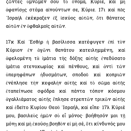
ζῶντες ὑμνῶμέν σου τὸ ὄνομα, Κύριε, καὶ μὴ
ἀφανίσῃς στόμα αἰνούντων σε, Κύριε. 17ι καὶ πᾶς
᾿Ισραὴλ ἐκέκραξεν ἐξ ἰσχύος αὐτῶν, ὅτι θάνατος
αὐτῶν ἐν ὀφθαλμοῖς αὐτῶν.
17κ Καὶ ᾿Εσθὴρ ἡ βασίλισσα κατέφυγεν ἐπὶ τὸν
Κύριον ἐν ἀγῶνι θανάτου κατειλημμένη, καὶ
ἀφελομένη τὰ ἱμάτια τῆς δόξης αὐτῆς ἐνεδύσατο
ἱμάτια στενοχωρίας καὶ πένθους, καὶ ἀντὶ τῶν
ὑπερηφάνων ἡδυσμάτων, σποδοῦ καὶ κοπριῶν
ἐνέπλησε τὴν κεφαλὴν αὐτῆς καὶ τὸ σῶμα αὐτῆς
ἐταπείνωσε σφόδρα καὶ πάντα τόπον κόσμου
ἀγαλλιάματος αὐτῆς ἔπλησε στρεπτῶν τριχῶν αὐτῆς
καὶ ἐδεῖτο Κυρίου Θεοῦ ᾿Ισραήλ, καὶ εἶπε· 17λ Κύριέ
μου, βασιλεὺς ἡμῶν σὺ εἶ μόνος· βοήθησόν μοι τῇ
μόνῃ καὶ μὴ ἐχούσῃ βοηθὸν εἰ μὴ σέ, ὅτι κίνδυνός μου