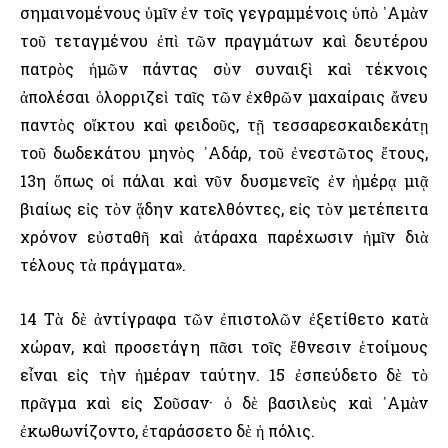
σημαινομένους ὑμῖν ἐν τοῖς γεγραμμένοις ὑπὸ ᾿Αμὰν
τοῦ τεταγμένου ἐπὶ τῶν πραγμάτων καὶ δευτέρου
πατρὸς ἡμῶν πάντας σὺν συναιξὶ καὶ τέκνοις
ἀπολέσαι ὁλορριζεὶ ταῖς τῶν ἐχθρῶν μαχαίραις ἄνευ
παντὸς οἴκτου καὶ φειδοῦς, τῇ τεσσαρεσκαιδεκάτῃ
τοῦ δωδεκάτου μηνὸς ᾿Αδάρ, τοῦ ἐνεστῶτος ἔτους,
13η ὅπως οἱ πάλαι καὶ νῦν δυσμενεῖς ἐν ἡμέρᾳ μιᾷ
βιαίως εἰς τὸν ᾅδην κατελθόντες, εἰς τὸν μετέπειτα
χρόνον εὐσταθῆ καὶ ἀτάραχα παρέχωσιν ἡμῖν διὰ
τέλους τὰ πράγματα».
14 Τὰ δὲ ἀντίγραφα τῶν ἐπιστολῶν ἐξετίθετο κατὰ
χώραν, καὶ προσετάγη πᾶσι τοῖς ἔθνεσιν ἑτοίμους
εἶναι εἰς τὴν ἡμέραν ταύτην. 15 ἐσπεύδετο δὲ τὸ
πρᾶγμα καὶ εἰς Σοῦσαν· ὁ δὲ βασιλεὺς καὶ ᾿Αμὰν
ἐκωθωνίζοντο, ἐταράσσετο δὲ ἡ πόλις.