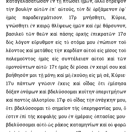
καταγελασάτωσαν ἐν τῇ πτώσει ἡμῶν, ἀλλὰ στρέψον
τὴν βουλὴν αὐτῶν ἐπ᾿ αὐτούς, τὸν δὲ ἀρξάμενον ἐφ᾿
ἡμᾶς παραδειγμάτισον. 17ρ μνήσθητι, Κύριε,
γνώσθητι ἐν καιρῷ θλίψεως ἡμῶν καὶ ἐμὲ θάρσυνον,
βασιλεῦ τῶν θεῶν καὶ πάσης ἀρχῆς ἐπικρατῶν· 17σ
δὸς λόγον εὔρυθμον εἰς τὸ στόμα μου ἐνώπιον τοῦ
λέοντος καὶ μετάθες τὴν καρδίαν αὐτοῦ εἰς μῖσος τοῦ
πολεμοῦντος ἡμᾶς εἰς συντέλειαν αὐτοῦ καὶ τῶν
ὁμονούντων αὐτῶ· 17τ ἡμᾶς δὲ ρῦσαι ἐν χειρί σου καὶ
βοήθησόν μοι τῇ μόνῃ καὶ μὴ ἐχούσῃ εἰς μὴ σέ, Κύριε·
17υ πάντων γνῶσιν ἔχεις καὶ οἶδας ὅτι ἐμίσησα
δόξαν ἀνόμων καὶ βδελύσσομαι κοίτην ἀπεριτμήτων
καὶ παντὸς ἀλλοτρίου. 17φ σὺ οἶδας τὴν ἀνάγκην μου,
ὅτι βδελύσσομαι τὸ σημεῖον τῆς ὑπερηφανίας μου, ὅ
ἐστιν ἐπὶ τῆς κεφαλῆς μου ἐν ἡμέραις ὀπτασίας μου·
βδελύσσομαι αὐτὸ ὡς ράκος καταμηνίων καὶ οὐ φορῶ