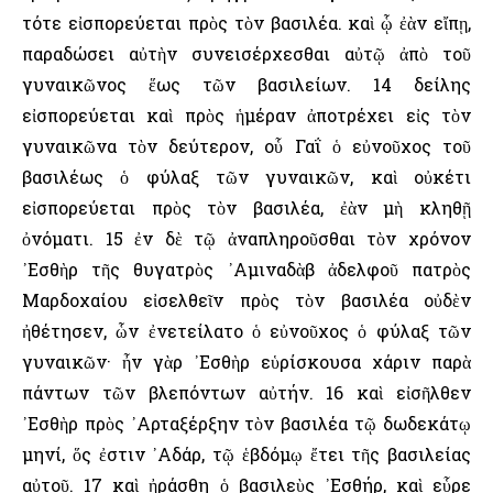
τότε εἰσπορεύεται πρὸς τὸν βασιλέα. καὶ ᾧ ἐὰν εἴπῃ,
παραδώσει αὐτὴν συνεισέρχεσθαι αὐτῷ ἀπὸ τοῦ
γυναικῶνος ἕως τῶν βασιλείων. 14 δείλης
εἰσπορεύεται καὶ πρὸς ἡμέραν ἀποτρέχει εἰς τὸν
γυναικῶνα τὸν δεύτερον, οὗ Γαΐ ὁ εὐνοῦχος τοῦ
βασιλέως ὁ φύλαξ τῶν γυναικῶν, καὶ οὐκέτι
εἰσπορεύεται πρὸς τὸν βασιλέα, ἐὰν μὴ κληθῇ
ὀνόματι. 15 ἐν δὲ τῷ ἀναπληροῦσθαι τὸν χρόνον
᾿Εσθὴρ τῆς θυγατρὸς ᾿Αμιναδὰβ ἀδελφοῦ πατρὸς
Μαρδοχαίου εἰσελθεῖν πρὸς τὸν βασιλέα οὐδὲν
ἠθέτησεν, ὧν ἐνετείλατο ὁ εὐνοῦχος ὁ φύλαξ τῶν
γυναικῶν· ἦν γὰρ ᾿Εσθὴρ εὑρίσκουσα χάριν παρὰ
πάντων τῶν βλεπόντων αὐτήν. 16 καὶ εἰσῆλθεν
᾿Εσθὴρ πρὸς ᾿Αρταξέρξην τὸν βασιλέα τῷ δωδεκάτῳ
μηνί, ὅς ἐστιν ᾿Αδάρ, τῷ ἑβδόμῳ ἔτει τῆς βασιλείας
αὐτοῦ. 17 καὶ ἠράσθη ὁ βασιλεὺς ᾿Εσθήρ, καὶ εὗρε