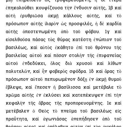
ἐπηκολούθει κουφίζουσα τὴν ἔνδυσιν αὐτῆς, 1β καὶ
αὐτὴ ἐρυθριῶσα ἀκμῇ κάλλους αὐτῆς, καὶ τὸ
πρόσωπον αὐτῆς ἱλαρὸν ὡς προσφιλές, ἡ δὲ καρδία
αὐτῆς ἀπεστενωμένη ἀπὸ τοῦ φόβου. 1γ καὶ
εἰσελθοῦσα πάσας τὰς θύρας κατέστη ἐνώπιον τοῦ
βασιλέως, καὶ αὐτὸς ἐκάθητο ἐπὶ τοῦ θρόνου τῆς
βασιλείας αὐτοῦ καὶ πᾶσαν στολὴν τῆς ἐπιφανείας
αὐτοῦ ἐνδεδύκει, ὅλος διὰ χρυσοῦ καὶ λίθων
πολυτελῶν, καὶ ἦν φοβερὸς σφόδρα. 1δ καὶ ἄρας τὸ
πρόσωπον αὐτοῦ πεπυρωμένον δόξῃ ἐν ἀκμῇ θυμοῦ
ἔβλεψε, καὶ ἔπεσεν ἡ βασίλισσα καὶ μετέβαλε τὸ
χρῶμα αὐτῆς ἐν ἐκλύσει καὶ κατεπέκυψεν ἐπὶ τὴν
κεφαλὴν τῆς ἅβρας τῆς προπορευομένης. 1ε καὶ
μετέβαλεν ὁ Θεὸς τὸ πνεῦμα τοῦ βασιλέως εἰς
πραΰτητα, καὶ ἀγωνιάσας ἀνεπήδησεν ἀπὸ τοῦ
θρόνου αὐτοῦ καὶ ἀνέλαβεν αὐτὴν ἐπὶ τὰς ἀγκάλας