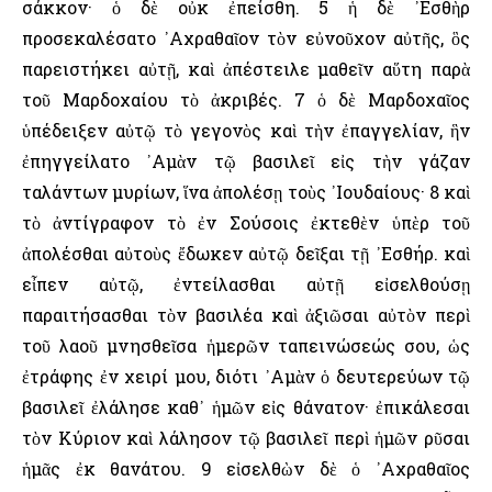
σάκκον· ὁ δὲ οὐκ ἐπείσθη. 5 ἡ δὲ ᾿Εσθὴρ
προσεκαλέσατο ᾿Αχραθαῖον τὸν εὐνοῦχον αὐτῆς, ὃς
παρειστήκει αὐτῇ, καὶ ἀπέστειλε μαθεῖν αὕτη παρὰ
τοῦ Μαρδοχαίου τὸ ἀκριβές. 7 ὁ δὲ Μαρδοχαῖος
ὑπέδειξεν αὐτῷ τὸ γεγονὸς καὶ τὴν ἐπαγγελίαν, ἣν
ἐπηγγείλατο ᾿Αμὰν τῷ βασιλεῖ εἰς τὴν γάζαν
ταλάντων μυρίων, ἵνα ἀπολέσῃ τοὺς ᾿Ιουδαίους· 8 καὶ
τὸ ἀντίγραφον τὸ ἐν Σούσοις ἐκτεθὲν ὑπὲρ τοῦ
ἀπολέσθαι αὐτοὺς ἔδωκεν αὐτῷ δεῖξαι τῇ ᾿Εσθήρ. καὶ
εἶπεν αὐτῷ, ἐντείλασθαι αὐτῇ εἰσελθούσῃ
παραιτήσασθαι τὸν βασιλέα καὶ ἀξιῶσαι αὐτὸν περὶ
τοῦ λαοῦ μνησθεῖσα ἡμερῶν ταπεινώσεώς σου, ὡς
ἐτράφης ἐν χειρί μου, διότι ᾿Αμὰν ὁ δευτερεύων τῷ
βασιλεῖ ἐλάλησε καθ᾿ ἡμῶν εἰς θάνατον· ἐπικάλεσαι
τὸν Κύριον καὶ λάλησον τῷ βασιλεῖ περὶ ἡμῶν ρῦσαι
ἡμᾶς ἐκ θανάτου. 9 εἰσελθὼν δὲ ὁ ᾿Αχραθαῖος