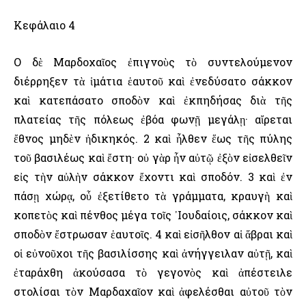
Κεφάλαιο 4
Ο δὲ Μαρδοχαῖος ἐπιγνοὺς τὸ συντελούμενον
διέρρηξεν τὰ ἱμάτια ἑαυτοῦ καὶ ἐνεδύσατο σάκκον
καὶ κατεπάσατο σποδὸν καὶ ἐκπηδήσας διὰ τῆς
πλατείας τῆς πόλεως ἐβόα φωνῇ μεγάλῃ· αἴρεται
ἔθνος μηδὲν ἠδικηκός. 2 καὶ ἦλθεν ἕως τῆς πύλης
τοῦ βασιλέως καὶ ἔστη· οὐ γὰρ ἦν αὐτῷ ἐξὸν εἰσελθεῖν
εἰς τὴν αὐλὴν σάκκον ἔχοντι καὶ σποδόν. 3 καὶ ἐν
πάσῃ χώρᾳ, οὗ ἐξετίθετο τὰ γράμματα, κραυγὴ καὶ
κοπετὸς καὶ πένθος μέγα τοῖς ᾿Ιουδαίοις, σάκκον καὶ
σποδὸν ἔστρωσαν ἑαυτοῖς. 4 καὶ εἰσῆλθον αἱ ἅβραι καὶ
οἱ εὐνοῦχοι τῆς βασιλίσσης καὶ ἀνήγγειλαν αὐτῇ, καὶ
ἐταράχθη ἀκούσασα τὸ γεγονὸς καὶ ἀπέστειλε
στολίσαι τὸν Μαρδαχαῖον καὶ ἀφελέσθαι αὐτοῦ τὸν