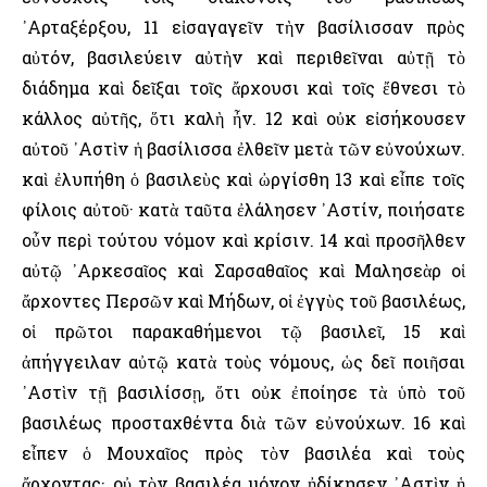
᾿Αρταξέρξου, 11 εἰσαγαγεῖν τὴν βασίλισσαν πρὸς
αὐτόν, βασιλεύειν αὐτὴν καὶ περιθεῖναι αὐτῇ τὸ
διάδημα καὶ δεῖξαι τοῖς ἄρχουσι καὶ τοῖς ἔθνεσι τὸ
κάλλος αὐτῆς, ὅτι καλὴ ἦν. 12 καὶ οὐκ εἰσήκουσεν
αὐτοῦ ᾿Αστὶν ἡ βασίλισσα ἐλθεῖν μετὰ τῶν εὐνούχων.
καὶ ἐλυπήθη ὁ βασιλεὺς καὶ ὠργίσθη 13 καὶ εἶπε τοῖς
φίλοις αὐτοῦ· κατὰ ταῦτα ἐλάλησεν ᾿Αστίν, ποιήσατε
οὖν περὶ τούτου νόμον καὶ κρίσιν. 14 καὶ προσῆλθεν
αὐτῷ ᾿Αρκεσαῖος καὶ Σαρσαθαῖος καὶ Μαλησεὰρ οἱ
ἄρχοντες Περσῶν καὶ Μήδων, οἱ ἐγγὺς τοῦ βασιλέως,
οἱ πρῶτοι παρακαθήμενοι τῷ βασιλεῖ, 15 καὶ
ἀπήγγειλαν αὐτῷ κατὰ τοὺς νόμους, ὡς δεῖ ποιῆσαι
᾿Αστὶν τῇ βασιλίσσῃ, ὅτι οὐκ ἐποίησε τὰ ὑπὸ τοῦ
βασιλέως προσταχθέντα διὰ τῶν εὐνούχων. 16 καὶ
εἶπεν ὁ Μουχαῖος πρὸς τὸν βασιλέα καὶ τοὺς
ἄρχοντας· οὐ τὸν βασιλέα μόνον ἠδίκησεν ᾿Αστὶν ἡ