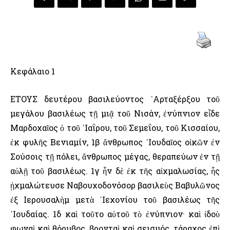
Κεφάλαιο 1
ΕΤΟΥΣ δευτέρου βασιλεύοντος ᾿Αρταξέρξου τοῦ
μεγάλου βασιλέως τῇ μιᾷ τοῦ Νισάν, ἐνύπνιον εἶδε
Μαρδοχαῖος ὁ τοῦ ᾿Ιαΐρου, τοῦ Σεμεΐου, τοῦ Κισσαίου,
ἐκ φυλῆς Βενιαμίν, 1β ἄνθρωπος ᾿Ιουδαῖος οἰκῶν ἐν
Σούσοις τῇ πόλει, ἄνθρωπος μέγας, θεραπεύων ἐν τῇ
αὐλῇ τοῦ βασιλέως. 1γ ἦν δὲ ἐκ τῆς αἰχμαλωσίας, ἧς
ᾐχμαλώτευσε Ναβουχοδονόσορ βασιλεὺς Βαβυλῶνος
ἐξ ῾Ιερουσαλὴμ μετὰ ᾿Ιεχονίου τοῦ βασιλέως τῆς
᾿Ιουδαίας. 1δ καὶ τοῦτο αὐτοῦ τὸ ἐνύπνιον· καὶ ἰδοὺ
φωναὶ καὶ θόρυβος, βρονταὶ καὶ σεισμός, τάραχος ἐπὶ