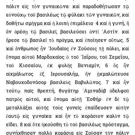
πόλιν εἰς τὸν γυναικῶνα· καὶ παραδοθήτωσαν τῷ
εὐνούχῳ τοῦ βασιλέως τῷ φύλακι τῶν γυναικῶν, καὶ
δοθήτω σμῆγμα καὶ ἡ λοιπὴ ἐπιμέλεια· 4 καὶ ἡ γυνή, ἣ
ἂν ἀρέσῃ τῷ βασιλεῖ, βασιλεύσει ἀντὶ ᾿Αστίν. καὶ
ἤρεσε τῷ βασιλεῖ τὸ πρᾶγμα, καὶ ἐποίησεν οὕτως. 5
καὶ ἄνθρωπος ἦν ᾿Ιουδαῖος ἐν Σούσοις τῇ πόλει, καὶ
ὄνομα αὐτοῦ Μαρδοχαῖος ὁ τοῦ ᾿Ιαΐρου, τοῦ Σεμεΐου,
τοῦ Κισσαίου, ἐκ φυλῆς Βενιαμίν, 6 ὃς ἦν
αἰχμάλωτος ἐξ ῾Ιερουσαλήμ, ἣν ᾐχμαλώτευσε
Ναβουχοδονόσορ βασιλεὺς Βαβυλῶνος. 7 καὶ ἦν
τούτῳ παῖς θρεπτή, θυγάτηρ ᾿Αμιναδὰβ ἀδελφοῦ
πατρὸς αὐτοῦ, καὶ ὄνομα αὐτῇ ᾿Εσθήρ· ἐν δὲ τῷ
μεταλλάξαι αὐτῆς τοὺς γονεῖς ἐπαίδευσεν αὐτὴν
ἑαυτῷ εἰς γυναῖκα· καὶ ἦν τὸ κοράσιον καλὸν τῷ
εἴδει. 8 καὶ ὅτε ἠκούσθη τὸ τοῦ βασιλέως πρόσταγμα,
συνήχθησαν πολλὰ κοράσια εἰς Σοῦσαν τὴν πόλιν