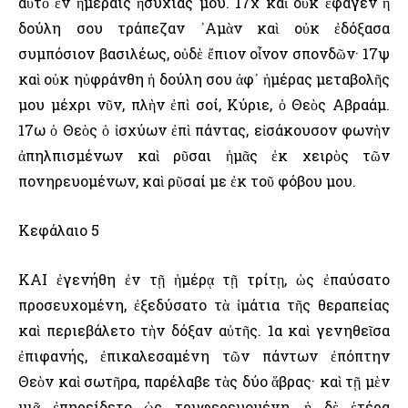
αὐτὸ ἐν ἡμέραις ἡσυχίας μου. 17χ καὶ οὐκ ἔφαγεν ἡ
δούλη σου τράπεζαν ᾿Αμὰν καὶ οὐκ ἐδόξασα
συμπόσιον βασιλέως, οὐδὲ ἔπιον οἶνον σπονδῶν· 17ψ
καὶ οὐκ ηὐφράνθη ἡ δούλη σου ἀφ᾿ ἡμέρας μεταβολῆς
μου μέχρι νῦν, πλὴν ἐπὶ σοί, Κύριε, ὁ Θεὸς ῾Αβραάμ.
17ω ὁ Θεὸς ὁ ἰσχύων ἐπὶ πάντας, εἰσάκουσον φωνὴν
ἀπηλπισμένων καὶ ρῦσαι ἡμᾶς ἐκ χειρὸς τῶν
πονηρευομένων, καὶ ρῦσαί με ἐκ τοῦ φόβου μου.
Κεφάλαιο 5
ΚΑΙ ἐγενήθη ἐν τῇ ἡμέρᾳ τῇ τρίτῃ, ὡς ἐπαύσατο
προσευχομένη, ἐξεδύσατο τὰ ἱμάτια τῆς θεραπείας
καὶ περιεβάλετο τὴν δόξαν αὐτῆς. 1α καὶ γενηθεῖσα
ἐπιφανής, ἐπικαλεσαμένη τῶν πάντων ἐπόπτην
Θεὸν καὶ σωτῆρα, παρέλαβε τὰς δύο ἅβρας· καὶ τῇ μὲν
μιᾷ ἐπηρείδετο ὡς τρυφερευομένη, ἡ δὲ ἑτέρα