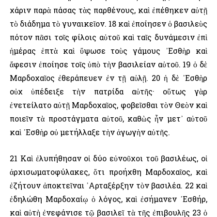
χάριν παρὰ πάσας τὰς παρθένους, καὶ ἐπέθηκεν αὐτῇ
τὸ διάδημα τὸ γυναικεῖον. 18 καὶ ἐποίησεν ὁ βασιλεὺς
πότον πᾶσι τοῖς φίλοις αὐτοῦ καὶ ταῖς δυνάμεσιν ἐπὶ
ἡμέρας ἑπτὰ καὶ ὕψωσε τοὺς γάμους ᾿Εσθὴρ καὶ
ἄφεσιν ἐποίησε τοῖς ὑπὸ τὴν βασιλείαν αὐτοῦ. 19 ὁ δὲ
Μαρδοχαῖος ἐθεράπευεν ἐν τῇ αὐλῇ. 20 ἡ δὲ ᾿Εσθὴρ
οὐχ ὑπέδειξε τὴν πατρίδα αὐτῆς· οὕτως γὰρ
ἐνετείλατο αὐτῇ Μαρδοχαῖος, φοβεῖσθαι τὸν Θεὸν καὶ
ποιεῖν τὰ προστάγματα αὐτοῦ, καθὼς ἦν μετ᾿ αὐτοῦ
καὶ ᾿Εσθὴρ οὐ μετήλλαξε τὴν ἀγωγὴν αὐτῆς.
21 Καὶ ἐλυπήθησαν οἱ δύο εὐνοῦχοι τοῦ βασιλέως, οἱ
ἀρχισωματοφύλακες, ὅτι προήχθη Μαρδοχαῖος, καὶ
ἐζήτουν ἀποκτεῖναι ᾿Αρταξέρξην τὸν βασιλέα. 22 καὶ
ἐδηλώθη Μαρδοχαίῳ ὁ λόγος, καὶ ἐσήμανεν ᾿Εσθήρ,
καὶ αὐτὴ ἐνεφάνισε τῷ βασιλεῖ τὰ τῆς ἐπιβουλῆς 23 ὁ