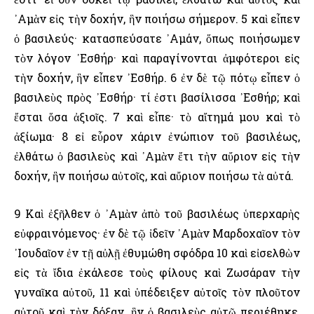
᾿Αμὰν εἰς τὴν δοχήν, ἣν ποιήσω σήμερον. 5 καὶ εἶπεν
ὁ βασιλεύς· κατασπεύσατε ᾿Αμάν, ὅπως ποιήσωμεν
τὸν λόγον ᾿Εσθήρ· καὶ παραγίνονται ἀμφότεροι εἰς
τὴν δοχήν, ἣν εἶπεν ᾿Εσθήρ. 6 ἐν δὲ τῷ πότῳ εἶπεν ὁ
βασιλεὺς πρὸς ᾿Εσθήρ· τί ἐστι βασίλισσα ᾿Εσθήρ; καὶ
ἔσται ὅσα ἀξιοῖς. 7 καὶ εἶπε· τὸ αἴτημά μου καὶ τὸ
ἀξίωμα· 8 εἰ εὗρον χάριν ἐνώπιον τοῦ βασιλέως,
ἐλθάτω ὁ βασιλεὺς καὶ ᾿Αμὰν ἔτι τὴν αὔριον εἰς τὴν
δοχήν, ἣν ποιήσω αὐτοῖς, καὶ αὔριον ποιήσω τὰ αὐτά.
9 Καὶ ἐξῆλθεν ὁ ᾿Αμὰν ἀπὸ τοῦ βασιλέως ὑπερχαρὴς
εὐφραινόμενος· ἐν δὲ τῷ ἰδεῖν ᾿Αμὰν Μαρδοχαῖον τὸν
᾿Ιουδαῖον ἐν τῇ αὐλῇ ἐθυμώθη σφόδρα 10 καὶ εἰσελθὼν
εἰς τὰ ἴδια ἐκάλεσε τοὺς φίλους καὶ Ζωσάραν τὴν
γυναῖκα αὐτοῦ, 11 καὶ ὑπέδειξεν αὐτοῖς τὸν πλοῦτον
αὐτοῦ καὶ τὴν δόξαν, ἣν ὁ βασιλεὺς αὐτῷ περιέθηκε,