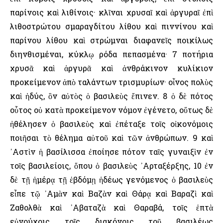
παρίνοις καὶ λιθίνοις· κλῖναι χρυσαῖ καὶ ἀργυραῖ ἐπὶ
λιθοστρώτου σμαραγδίτου λίθου καὶ πιννίνου καὶ
παρίνου λίθου καὶ στρώμναι διαφανεῖς ποικίλως
διηνθισμέναι, κύκλῳ ρόδα πεπασμένα· 7 ποτήρια
χρυσᾶ καὶ ἀργυρᾶ καὶ ἀνθράκινον κυλίκιον
προκείμενον ἀπὸ ταλάντων τρισμυρίων· οἶνος πολὺς
καὶ ἡδύς, ὃν αὐτὸς ὁ βασιλεὺς ἔπινεν. 8 ὁ δὲ πότος
οὗτος οὐ κατὰ προκείμενον νόμον ἐγένετο, οὕτως δὲ
ἠθέλησεν ὁ βασιλεὺς καὶ ἐπέταξε τοῖς οἰκονόμοις
ποιῆσαι τὸ θέλημα αὐτοῦ καὶ τῶν ἀνθρώπων. 9 καὶ
᾿Αστὶν ἡ βασίλισσα ἐποίησε πότον ταῖς γυναιξὶν ἐν
τοῖς βασιλείοις, ὅπου ὁ βασιλεὺς ᾿Αρταξέρξης, 10 ἐν
δὲ τῇ ἡμέρᾳ τῇ ἑβδόμῃ ἡδέως γενόμενος ὁ βασιλεὺς
εἶπε τῷ ᾿Αμὰν καὶ Βαζὰν καὶ Θάρᾳ καὶ Βαραζὶ καὶ
Ζαθολθὰ καὶ ᾿Αβαταζὰ καὶ Θαραβά, τοῖς ἑπτὰ
εὐνούχοις τοῖς διακόνοις τοῦ βασιλέως