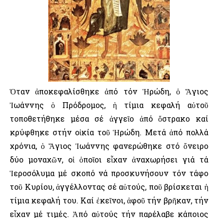
Ὁταν ἀποκεφαλίσθηκε ἀπό τόν Ἡρώδη, ὁ Ἅγιος
Ἰωάννης ὁ Πρόδρομος, ἡ τίμια κεφαλή αὐτοῦ
τοποθετήθηκε μέσα σέ ἀγγεῖο ἀπό ὄστρακο καί
κρύφθηκε στήν οἰκία τοῦ Ἡρώδη. Μετά ἀπό πολλά
χρόνια, ὁ Ἅγιος Ἰωάννης φανερώθηκε στό ὄνειρο
δύο μοναχῶν, οἱ ὁποῖοι εἶχαν ἀναχωρήσει γιά τά
Ἱεροσόλυμα μέ σκοπό νά προσκυνήσουν τόν τάφο
τοῦ Κυρίου, ἀγγέλλοντας σέ αὐτούς, ποῦ βρίσκεται ἡ
τίμια κεφαλή του. Καί ἐκεῖνοι, ἀφοῦ τήν βρῆκαν, τήν
εἶχαν μέ τιμές. Ἀπό αὐτούς τήν παρέλαβε κάποιος