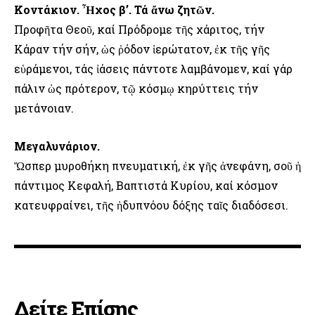
Κοντάκιον. Ἦχος β’. Τά ἄνω ζητῶν.
Προφῆτα Θεοῦ, καί Πρόδρομε τῆς χάριτος, τήν
Κάραν τήν σήν, ὡς ῥόδον ἱερώτατον, ἐκ τῆς γῆς
εὑράμενοι, τάς ἰάσεις πάντοτε λαμβάνομεν, καί γάρ
πάλιν ὡς πρότερον, τῷ κόσμῳ κηρύττεις τήν
μετάνοιαν.
Μεγαλυνάριον.
Ὤσπερ μυροθήκη πνευματική, ἐκ γῆς ἀνεφάνη, σοῦ ἡ
πάντιμος Κεφαλή, Βαπτιστά Κυρίου, καί κόσμον
κατευφραίνει, τῆς ἡδυπνόου δόξης ταῖς διαδόσεσι.
Δείτε Επίσης