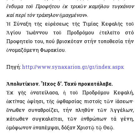
ἔνδυμα τοῦ Προφήτου ἐκ τριχῶν καμήλου τυγχάνον
καί περί τόν τράχηλον ἠμαγμένον
».
Ἡ Σύναξη τῆς εὑρέσεως τῆς Τιμίας Κεφαλῆς τοῦ
Ἁγίου Ἰωάννου τοῦ Προδρόμου ἐτελεῖτο στό
Προφητεῖο του, πού βρισκόταν στήν τοποθεσία τήν
ὀνομαζόμενη Φωρακίου.
Πηγή:
http://www.synaxarion.gr/gr/index.aspx
Ἀπολυτίκιον. Ἦχος δ’. Ταχύ προκατάλαβε.
Ἐκ γῆς ἀνατείλασα, ἡ τοῦ Προδρόμου Κεφαλή,
ἀκτῖνας ἀφίησι, τῆς ἀφθαρσίας πιστοῖς τῶν ἰάσεων·
ἄνωθεν συναθροίζει, τήν πληθύν τῶν Ἀγγέλων,
κάτωθεν συγκαλεῖται, τῶν ἀνθρώπων τά γένη,
ὁμόφωνον ἀναπέμψαι, δόξαν Χριστῷ τῷ Θεῷ.