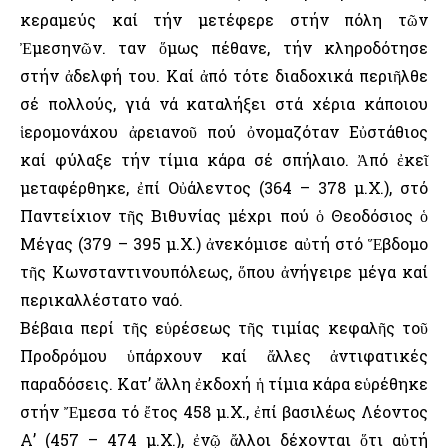
κεραμεύς καί τήν μετέφερε στήν πόλη τῶν
Ἐμεσηνῶν. Ὅταν ὅμως πέθανε, τήν κληροδότησε
στήν ἀδελφή του. Καί ἀπό τότε διαδοχικά περιῆλθε
σέ πολλούς, γιά νά καταλήξει στά χέρια κάποιου
ἱερομονάχου ἀρειανοῦ πού ὀνομαζόταν Εὐστάθιος
καί φύλαξε τήν τίμια κάρα σέ σπήλαιο. Ἀπό ἐκεῖ
μεταφέρθηκε, ἐπί Οὐάλεντος (364 – 378 μ.Χ.), στό
Παντείχιον τῆς Βιθυνίας μέχρι πού ὁ Θεοδόσιος ὁ
Μέγας (379 – 395 μ.Χ.) ἀνεκόμισε αὐτή στό Ἕβδομο
τῆς Κωνσταντινουπόλεως, ὅπου ἀνήγειρε μέγα καί
περικαλλέστατο ναό.
Βέβαια περί τῆς εὑρέσεως τῆς τιμίας κεφαλῆς τοῦ
Προδρόμου ὑπάρχουν καί ἄλλες ἀντιφατικές
παραδόσεις. Κατ’ ἄλλη ἐκδοχή ἡ τίμια κάρα εὑρέθηκε
στήν Ἔμεσα τό ἔτος 458 μ.Χ., ἐπί βασιλέως Λέοντος
Α’ (457 – 474 μ.Χ.), ἐνῷ ἄλλοι δέχονται ὅτι αὐτή