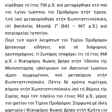
εὑρέθηκε τό ἔτος 760 μ.Χ. καί μεταφέρθηκε στό ναό
τοῦ Ἁγίου Ἰωάννου τοῦ Προδρόμου στήν Ἔμεσα.
Ἀπό ἐκεῖ μετακομίσθηκε στήν Κωνσταντινούπολη,
ἐπί βασιλείας Μιχαήλ Γ’ (842 – 867 μ.Χ.) καί
πατριαρχίας Ἰγνατίου.
Περί τῶν ἱερῶν λειψάνων τοῦ Τιμίου Προδρόμου
βρίσκουμε εἰδήσεις καί σέ διάφορους
χρονογράφους. Ὁ Ζωναρᾶς ἀναφέρει ὅτι τό ἔτος 968
μ.Χ. ὁ Νικηφόρος Φωκᾶς βρῆκε στήν Ἔδεσσα τῆς
Μεσοποταμίας «
βόστρυχον τοῦ Βαπτιστοῦ Ἰωάννου
αἵματι περφυμένον
», πού μετακόμισε στήν
Κωνσταντινούπολη. Πέντε δέ χρόνια νωρίτερα,
κόμισε στήν Κωνσταντινούπολη ἀπό τή Βέροια τῆς
Συρίας, περί τόν Ἀπρίλιο τοῦ ἔτους 963 μ.Χ., μέρος
τοῦ ἱματίου τοῦ Τιμίου Προδρόμου. Σύμφωνα μέ ἄλλη
μαρτυρία ὁ Νικηφόρος Φωκᾶς βρῆκε στήν Κρήτη «
τό