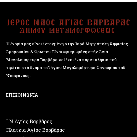
Ἡ ἐνορία μας εἶναι ἐνταγμένη στήν Ἱερά Μητρόπολη Κηφισίας
Ἁμαρουσίου & Ὠρωπου. Εἶναι ἀφιερωμένη στήν Ἅγια
Μεγαλομάρτυρα Βαρβάρα καί ἔχει ἕνα παρεκκλήσιο πού
τιμᾶται στό ὄνομα τοῦ Ἁγιου Μεγαλομάρτυρα Φανουρίου τοῦ
Νεοφανούς.
ΕΠΙΚΟΙΝΩΝΙΑ
Ι.Ν Αγίας Βαρβάρας
Πλατεία Αγίας Βαρβάρας