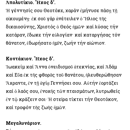
Ἀπολυτίκιο. Ἦχος δ’.
Ἡ γέννησίς σου Θεοτόκε, χαράν ἐμήνυσε πάσῃ τῇ
οἰκουμένῃ· ἐκ σοῦ γάρ ἀνέτειλεν ὁ Ἥλιος τῆς
δικαιοσύνης, Χριστός ὁ Θεός ἡμῶν· καί λύσας τήν
κατάραν, ἔδωκε τήν εὐλογίαν· καί καταργήσας τόν
θάνατον, ἐδωρήσατο ἡμῖν, ζωήν τήν αἰώνιον.
Κοντάκιον. Ἦχος δ’.
Ἰωακείμ καί Ἄννα ὀνειδισμοῦ ἀτεκνίας, καί Ἀδάμ
καί Εὔα ἐκ τῆς φθορᾶς τοῦ θανάτου, ἠλευθερώθησαν
Ἄχραντε, ἐν τῇ ἁγίᾳ Γεννήσει σου. Αὐτήν ἑορτάζει
καί ὁ λαός σου, ἐνοχῆς τῶν πταισμάτων, λυτρωθείς
ἐν τῷ κράζειν σοι· Ἡ στεῖρα τίκτει τήν Θεοτόκον,
καί τροφόν τῆς ζωῆς ἡμῶν.
Μεγαλυνάριον.