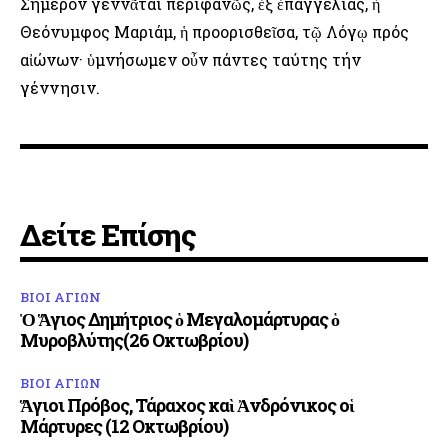
Σήμερον γεννᾶται περιφανῶς, ἐξ ἐπαγγελίας, ἡ
Θεόνυμφος Μαριάμ, ἡ προορισθεῖσα, τῷ Λόγῳ πρός
αἰώνων· ὑμνήσωμεν οὖν πάντες ταύτης τήν
γέννησιν.
Δείτε Επίσης
ΒΙΟΙ ΑΓΙΩΝ
Ὁ Ἅγιος Δημήτριος ὁ Μεγαλομάρτυρας ὁ
Μυροβλύτης(26 Οκτωβρίου)
ΒΙΟΙ ΑΓΙΩΝ
Ἅγιοι Πρόβος, Τάραχος καὶ Ἀνδρόνικος οἱ
Μάρτυρες (12 Οκτωβρίου)