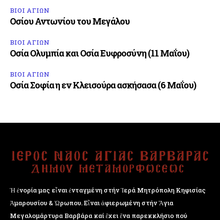
ΒΙΟΙ ΑΓΙΩΝ
Οσίου Αντωνίου του Μεγάλου
ΒΙΟΙ ΑΓΙΩΝ
Οσία Ολυμπία και Οσία Ευφροσύνη (11 Μαΐου)
ΒΙΟΙ ΑΓΙΩΝ
Οσία Σοφία η εν Κλεισούρα ασκήσασα (6 Μαΐου)
Ἡ ἐνορία μας εἶναι ἐνταγμένη στήν Ἱερά Μητρόπολη Κηφισίας
Ἁμαρουσίου & Ὠρωπου. Εἶναι ἀφιερωμένη στήν Ἅγια
Μεγαλομάρτυρα Βαρβάρα καί ἔχει ἕνα παρεκκλήσιο πού