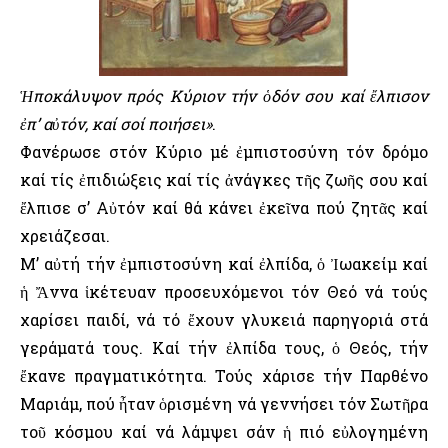
Ἡποκάλυψον πρός Κύριον τήν ὁδόν σου καί ἔλπισον
ἐπ’ αὐτόν, καί σοί ποιήσει»
.
Φανέρωσε στόν Κύριο μέ ἐμπιστοσύνη τόν δρόμο
καί τίς ἐπιδιώξεις καί τίς ἀνάγκες τῆς ζωῆς σου καί
ἔλπισε σ’ Αὐτόν καί θά κάνει ἐκεῖνα πού ζητᾶς καί
χρειάζεσαι.
Μ’ αὐτή τήν ἐμπιστοσύνη καί ἐλπίδα, ὁ Ἰωακείμ καί
ἡ Ἄννα ἱκέτευαν προσευχόμενοι τόν Θεό νά τούς
χαρίσει παιδί, νά τό ἔχουν γλυκειά παρηγοριά στά
γεράματά τους. Καί τήν ἐλπίδα τους, ὁ Θεός, τήν
ἔκανε πραγματικότητα. Τούς χάρισε τήν Παρθένο
Μαριάμ, πού ἦταν ὁρισμένη νά γεννήσει τόν Σωτῆρα
τοῦ κόσμου καί νά λάμψει σάν ἡ πιό εὐλογημένη