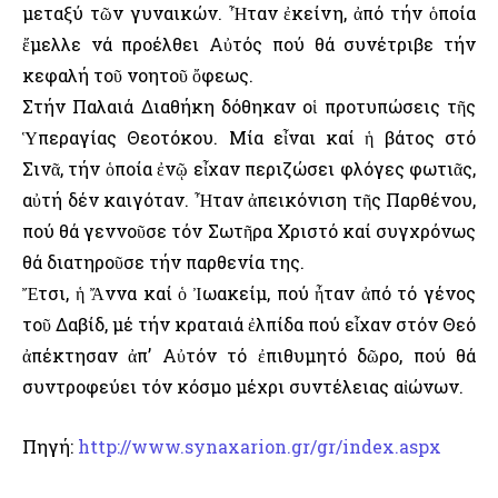
μεταξύ τῶν γυναικών. Ἦταν ἐκείνη, ἀπό τήν ὁποία
ἔμελλε νά προέλθει Αὐτός πού θά συνέτριβε τήν
κεφαλή τοῦ νοητοῦ ὄφεως.
Στήν Παλαιά Διαθήκη δόθηκαν οἱ προτυπώσεις τῆς
Ὑπεραγίας Θεοτόκου. Μία εἶναι καί ἡ βάτος στό
Σινᾶ, τήν ὁποία ἐνῷ εἶχαν περιζώσει φλόγες φωτιᾶς,
αὐτή δέν καιγόταν. Ἦταν ἀπεικόνιση τῆς Παρθένου,
πού θά γεννοῦσε τόν Σωτῆρα Χριστό καί συγχρόνως
θά διατηροῦσε τήν παρθενία της.
Ἔτσι, ἡ Ἄννα καί ὁ Ἰωακείμ, πού ἦταν ἀπό τό γένος
τοῦ Δαβίδ, μέ τήν κραταιά ἐλπίδα πού εἶχαν στόν Θεό
ἀπέκτησαν ἀπ’ Αὐτόν τό ἐπιθυμητό δῶρο, πού θά
συντροφεύει τόν κόσμο μέχρι συντέλειας αἰώνων.
Πηγή:
http://www.synaxarion.gr/gr/index.aspx