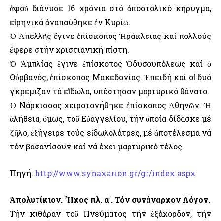
ἀφοῦ διάνυσε 16 χρόνια στό ἀποστολικό κήρυγμα,
εἰρηνικά ἀναπαύθηκε ἐν Κυρίῳ.
Ὁ Ἀπελλῆς ἔγινε ἐπίσκοπος Ἡράκλειας καί πολλούς
ἔφερε στήν χριστιανική πίστη.
Ὁ Ἀμπλίας ἔγινε ἐπίσκοπος Ὀδυσουπόλεως καί ὁ
Οὐρβανός, ἐπίσκοπος Μακεδονίας. Ἐπειδή καί οἱ δυό
γκρέμιζαν τά εἴδωλα, υπέστησαν μαρτυρικό θάνατο.
Ὁ Νάρκισσος χειροτονήθηκε ἐπίσκοπος Ἀθηνῶν. Ἡ
ἀλήθεια, ὅμως, τοῦ Εὐαγγελίου, τήν ὁποία δίδασκε μέ
ζῆλο, ἐξήγειρε τούς εἰδωλολάτρες, μέ ἀποτέλεσμα νά
τόν βασανίσουν καί νά έχει μαρτυρικό τέλος.
Πηγή:
http://www.synaxarion.gr/gr/index.aspx
Ἀπολυτίκιον. Ἦχος πλ. α’. Τόν συνάναρχον Λόγον.
Τήν κιθάραν τοῦ Πνεύματος τήν ἑξάχορδον, τήν