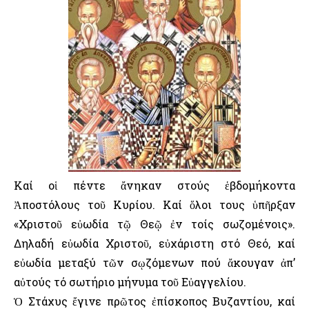
Καί οἱ πέντε ἄνηκαν στούς ἑβδομήκοντα
Ἀποστόλους τοῦ Κυρίου. Καί ὅλοι τους ὑπῆρξαν
«Χριστοῦ εὐωδία τῷ Θεῷ ἐν τοίς σωζομένοις».
Δηλαδή εὐωδία Χριστοῦ, εὐχάριστη στό Θεό, καί
εὐωδία μεταξύ τῶν σῳζόμενων πού ἄκουγαν ἀπ’
αὐτούς τό σωτήριο μήνυμα τοῦ Εὐαγγελίου.
Ὁ Στάχυς ἔγινε πρῶτος ἐπίσκοπος Βυζαντίου, καί