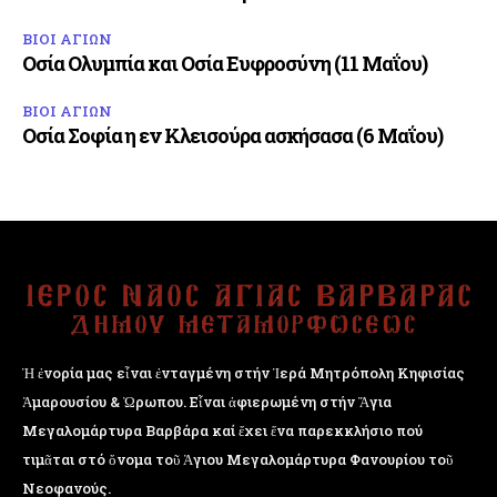
ΒΙΟΙ ΑΓΙΩΝ
Οσία Ολυμπία και Οσία Ευφροσύνη (11 Μαΐου)
ΒΙΟΙ ΑΓΙΩΝ
Οσία Σοφία η εν Κλεισούρα ασκήσασα (6 Μαΐου)
Ἡ ἐνορία μας εἶναι ἐνταγμένη στήν Ἱερά Μητρόπολη Κηφισίας
Ἁμαρουσίου & Ὠρωπου. Εἶναι ἀφιερωμένη στήν Ἅγια
Μεγαλομάρτυρα Βαρβάρα καί ἔχει ἕνα παρεκκλήσιο πού
τιμᾶται στό ὄνομα τοῦ Ἁγιου Μεγαλομάρτυρα Φανουρίου τοῦ
Νεοφανούς.