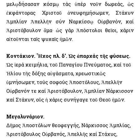
μελῳδήσασαν κόσμῳ τάς ὑπέρ νοῦν δωρεάς, ὡς
ἐκφάντορας Χριστοῦ ἀνευφημήσωμεν, Στάχυν
Ἀμπλίαν Ἀπελλῆν σύν Ναρκίσσῳ Οὐρβανόν, καί
Ἀριστόβουλον ἅμα· ὡς γάρ Ἀπόστολοι θεῖοι, χάριν
αἰτοῦνται ταῖς ψυχαῖς ἡμῶν.
Κοντάκιον. Ἦχος πλ. δ’. Ὡς ἀπαρχάς τῆς φύσεως.
Ὡς ἱερά κειμήλια, τοῦ Παναγίου Πνεύματος, καί τοῦ
Ἡλίου τῆς δόξης αὐγάσματα, χρεωστικῶς
ὑμνήσωμεν, τούς σοφούς Ἀποστόλους, Ἀπελλῆν
Οὐρβανόν τε καί Ἀριστόβουλον, Ἀμπλίαν Νάρκισσον
καί Στάχυν, οὓς ἡ χάρις συνήγαγε τοῦ Θεοῦ ἡμῶν.
Μεγαλυνάριον.
Δῆμος Ἀποστόλων θεοφεγγής, Νάρκισσος Ἀμπλίας,
Ἀριστόβουλος Οὐρβανός, Ἀπελλῆς καί Στάχυς,