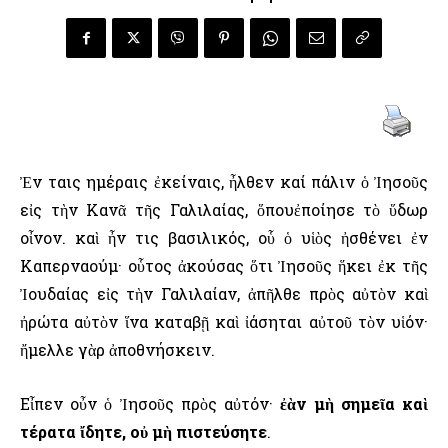
Ἐν ταις ημέραις ἐκείναις, ἦλθεν καί πάλιν ὁ Ἰησοῦς
εἰς τὴν Κανᾶ τῆς Γαλιλαίας, ὅπουἐποίησε τὸ ὕδωρ
οἶνον. καὶ ἦν τις βασιλικός, οὗ ὁ υἱὸς ἠσθένει ἐν
Καπερναούμ· οὗτος ἀκούσας ὅτι Ἰησοῦς ἥκει ἐκ τῆς
Ἰουδαίας εἰς τὴν Γαλιλαίαν, ἀπῆλθε πρὸς αὐτὸν καὶ
ἠρώτα αὐτὸν ἵνα καταβῇ καὶ ἰάσηται αὐτοῦ τὸν υἱόν·
ἤμελλε γὰρ ἀποθνήσκειν.
Εἶπεν οὖν ὁ Ἰησοῦς πρὸς αὐτόν·
ἐὰν μὴ σημεῖα καὶ
τέρατα ἴδητε, οὐ μὴ πιστεύσητε
.