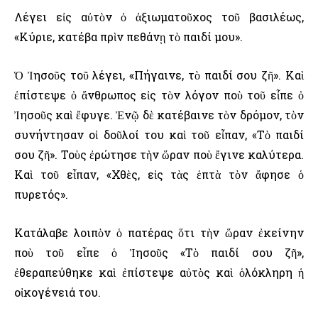
Λέγει εἰς αὐτὸν ὁ ἀξιωματοῦχος τοῦ βασιλέως,
«Κύριε, κατέβα πρὶν πεθάνῃ τὸ παιδί μου».
Ὁ Ἰησοῦς τοῦ λέγει, «Πήγαινε, τὸ παιδί σου ζῆ». Καὶ
ἐπίστεψε ὁ ἄνθρωπος εἰς τὸν λόγον ποὺ τοῦ εἶπε ὁ
Ἰησοῦς καὶ ἔφυγε. Ἐνῷ δὲ κατέβαινε τὸν δρόμον, τὸν
συνήντησαν οἱ δοῦλοί του καὶ τοῦ εἶπαν, «Τὸ παιδί
σου ζῆ». Τοὺς ἐρώτησε τὴν ὥραν ποὺ ἔγινε καλύτερα.
Καὶ τοῦ εἶπαν, «Χθὲς, εἰς τὰς ἑπτὰ τὸν ἄφησε ὁ
πυρετός».
Κατάλαβε λοιπὸν ὁ πατέρας ὅτι τὴν ὥραν ἐκείνην
ποὺ τοῦ εἶπε ὁ Ἰησοῦς «Τὸ παιδί σου ζῆ»,
ἐθεραπεύθηκε καὶ ἐπίστεψε αὐτὸς καὶ ὁλόκληρη ἡ
οἰκογένειά του.