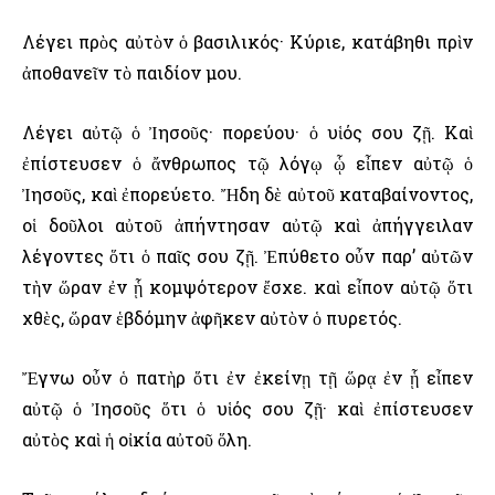
Λέγει πρὸς αὐτὸν ὁ βασιλικός· Κύριε, κατάβηθι πρὶν
ἀποθανεῖν τὸ παιδίον μου.
Λέγει αὐτῷ ὁ Ἰησοῦς· πορεύου· ὁ υἱός σου ζῇ. Καὶ
ἐπίστευσεν ὁ ἄνθρωπος τῷ λόγῳ ᾧ εἶπεν αὐτῷ ὁ
Ἰησοῦς, καὶ ἐπορεύετο. Ἤδη δὲ αὐτοῦ καταβαίνοντος,
οἱ δοῦλοι αὐτοῦ ἀπήντησαν αὐτῷ καὶ ἀπήγγειλαν
λέγοντες ὅτι ὁ παῖς σου ζῇ. Ἐπύθετο οὖν παρ’ αὐτῶν
τὴν ὥραν ἐν ᾗ κομψότερον ἔσχε. καὶ εἶπον αὐτῷ ὅτι
χθὲς, ὥραν ἑβδόμην ἀφῆκεν αὐτὸν ὁ πυρετός.
Ἔγνω οὖν ὁ πατὴρ ὅτι ἐν ἐκείνῃ τῇ ὥρᾳ ἐν ᾗ εἶπεν
αὐτῷ ὁ Ἰησοῦς ὅτι ὁ υἱός σου ζῇ· καὶ ἐπίστευσεν
αὐτὸς καὶ ἡ οἰκία αὐτοῦ ὅλη.