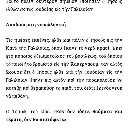
Τοῦτο πάλιν δεύτερον σημεῖον ἐποίησεν ὁ Ἰησοῦς
ἐλθὼν ἐκ τῆςἸουδαίας εἰς τὴν Γαλιλαίαν.
Απόδοση στη νεοελληνική:
Τις ημέρες ἐκείνες, ἦλθε και πάλιν ὁ Ἰησοῦς εἰς τὴν
Κανᾶ τῆς Γαλιλαίας, ὅπου ἔκανε τὸ νερὸ κρασί. Ἐκεῖ
ἦτο κάποιος ἀξιωματοῦχος τοῦ βασιλέως, τοῦ ὁποίου
τὸ παιδὶ ἦτο ἄρρωστο εἰς τὴν Καπερναούμ. Ὅταν αὐτὸς
ἄκουσε ὅτι ὁ Ἰησοῦς ἦλθε ἀπὸ τὴν Ἰουδαίαν εἰς τὴν
Γαλιλαίαν, ἐπῆγε εἰς αὐτὸν καὶ τὸν παρακαλοῦσε νὰ
κατεβῇ καὶ θεραπεύσῃ τὸ παιδί του, διότι ἐκινδύνευε
νὰ πεθάνῃ.
Ὀ Ἰησοῦς τοῦ εἶπε, «
Ἐὰν δὲν ἰδῆτε θαύματα καὶ
τέρατα, δὲν θὰ πιστέψετε
».