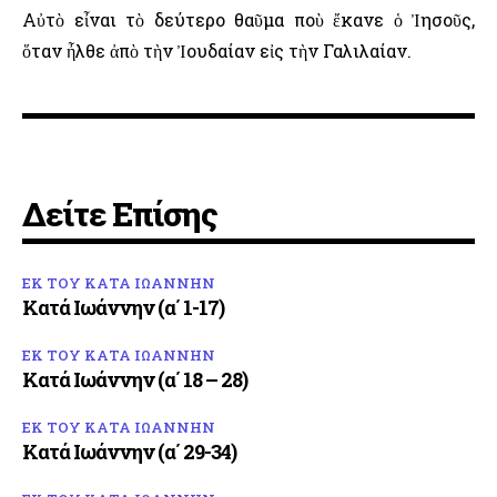
Αὐτὸ εἶναι τὸ δεύτερο θαῦμα ποὺ ἔκανε ὁ Ἰησοῦς,
ὅταν ἦλθε ἀπὸ τὴν Ἰουδαίαν εἰς τὴν Γαλιλαίαν.
Δείτε Επίσης
ΕΚ ΤΟΥ ΚΑΤΑ ΙΩΑΝΝΗΝ
Κατά Ιωάννην (α΄ 1-17)
ΕΚ ΤΟΥ ΚΑΤΑ ΙΩΑΝΝΗΝ
Κατά Ιωάννην (α΄ 18 – 28)
ΕΚ ΤΟΥ ΚΑΤΑ ΙΩΑΝΝΗΝ
Κατά Ιωάννην (α΄ 29-34)