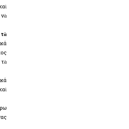
καὶ
 νὰ
 τὰ
ικά
κος
 τὰ
ικά
καὶ
έρω
νας