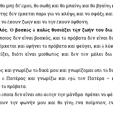
θὰ μπῇ δι’ ἐμοῦ, θὰ σωθῇ καὶ θὰ μπαίνῃ καὶ θὰ βγαίνῃ 
της δὲν ἔρχεται παρὰ γιὰ νὰ κλέψῃ καὶ νὰ σφάξῃ καὶ
 νὰ ἔχουν ζωὴν καὶ νὰ τὴν ἔχουν ἄφθονη.
λός. Ὁ βοσκὸς ὁ καλὸς θυσιάζει τὴν ζωήν του διὰ
ποῖος δὲν εἶναι βοσκός, καὶ τὰ πρόβατα δὲν εἶναι δ
ἔρχεται καὶ ἀφήνει τὰ πρόβατα καὶ φεύγει, καὶ ὁ λύ
ίζει, διότι εἶναι μισθωτὸς καὶ δὲν τὸν μέλει διὰ
ός καὶ γνωρίζω τὰ δικά μου καὶ γνωρίζομαι ἀπὸ τὰ δ
 ὁ Πατέρας καὶ γνωρίζω καὶ ἐγὼ τὸν Πατέρα – 
 τὰ πρόβατα.
 ὁποῖα δὲν εἶναι ἀπὸ αὐτὴν τὴν μάνδρα· πρέπει νὰ φ
σουν τὴν φωνήν μου καὶ θὰ γίνῃ ἕνα ποίμνιον, ἕ