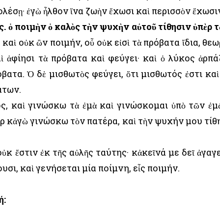
ολέσῃ· ἐγὼ ἦλθον ἵνα ζωὴν ἔχωσι καὶ περισσὸν ἔχωσι
ς. ὁ ποιμὴν ὁ καλὸς τὴν ψυχὴν αὐτοῦ τίθησιν ὑπὲρ 
 καὶ οὐκ ὢν ποιμήν, οὗ οὐκ εἰσὶ τὰ πρόβατα ἴδια, θεω
 ἀφίησι τὰ πρόβατα καὶ φεύγει· καὶ ὁ λύκος ἁρπά
όβατα. Ὁ δἑ μισθωτὸς φεύγει, ὅτι μισθωτός ἐστι καὶ
άτων.
ός, καὶ γινώσκω τὰ ἐμὰ καὶ γινώσκομαι ὑπὸ τῶν ἐμ
ρ κἀγὼ γινώσκω τὸν πατέρα, καὶ τὴν ψυχήν μου τίθ
ὐκ ἔστιν ἐκ τῆς αὐλῆς ταύτης· κἀκεῖνά με δεῖ ἀγαγε
σι, καὶ γενήσεται μία ποίμνη, εἷς ποιμήν.
ή: