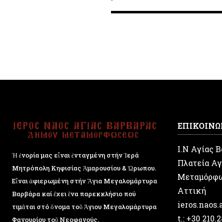
ΕΠΙΚΟΙΝΩ
Ι.Ν Αγίας 
Ἡ ἐνορία μας εἶναι ἐνταγμένη στήν Ἱερά
Πλατεία Αγ
Μητρόπολη Κηφισίας Ἁμαρουσίου & Ὠρωπου.
Μεταμόρφ
Εἶναι ἀφιερωμένη στήν Ἅγια Μεγαλομάρτυρα
Αττική
Βαρβάρα καί ἔχει ἕνα παρεκκλήσιο πού
ieros.naos
τιμᾶται στό ὄνομα τοῦ Ἁγιου Μεγαλομάρτυρα
t.: +30 210.
Φανουρίου τοῦ Νεοφανούς.