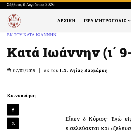
Σάββατο, 8 Αυγούστου, 2026
ΑΡΧΙΚΗ
ΙΕΡΑ ΜΗΤΡΟΠΟΛΙΣ
ΕΚ ΤΟΥ ΚΑΤΑ ΙΩΑΝΝΗΝ
Κατά Ιωάννην (ι΄ 9
εκ του
Ι.Ν. Αγίας Βαρβάρας
07/02/2015
Κοινοποίηση
Εἶπεν ὁ Κύριος· Ἐγώ εἰμ
εἰσελεύσεται καὶ ἐξελεύσ