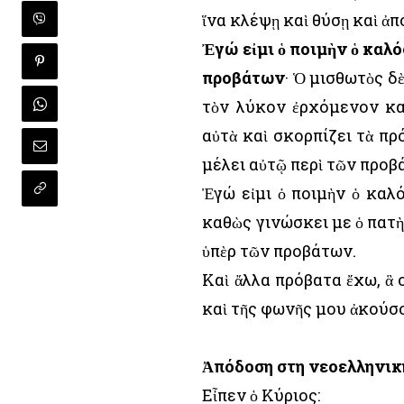
ἵνα κλέψῃ καὶ θύσῃ καὶ ἀπ
Ἐγώ εἰμι ὁ ποιμὴν ὁ καλό
προβάτων
· Ὁ μισθωτὸς δὲ
τὸν λύκον ἐρχόμενον καὶ
αὐτὰ καὶ σκορπίζει τὰ πρ
μέλει αὐτῷ περὶ τῶν προβ
Ἐγώ εἰμι ὁ ποιμὴν ὁ καλ
καθὼς γινώσκει με ὁ πατὴ
ὑπὲρ τῶν προβάτων.
Καὶ ἄλλα πρόβατα ἔχω, ἃ ο
καὶ τῆς φωνῆς μου ἀκούσου
Ἀπόδοση στη νεοελληνικ
Εἶπεν ὁ Κύριος: