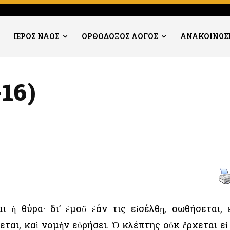
ΙΕΡΟΣ ΝΑΟΣ
ΟΡΘΟΔΟΞΟΣ ΛΟΓΟΣ
ΑΝΑΚΟΙΝΩΣ
-16)
ι ἡ θύρα· δι’ ἐμοῦ ἐάν τις εἰσέλθῃ, σωθήσεται, 
εται, καὶ νομὴν εὑρήσει. Ὁ κλέπτης οὐκ ἔρχεται εἰ