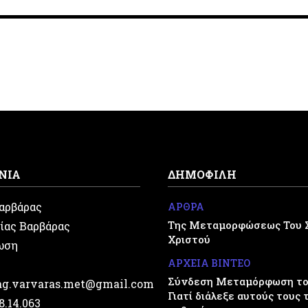
ΝΙΑ
ΔΗΜΟΦΙΛΗ
Βαρβάρας
ΑΡΘΡΑ
Της Μεταμορφώσεως Του 
ίας Βαρβάρας
Χριστού
ωση
ΑΡΧΕΙΑ ΒΙΝΤΕΟ
Σύνδεση Μεταμόρφωση του
.ag.varvaras.met@gmail.com
Γιατί διάλεξε αυτούς τους 
28.14.063