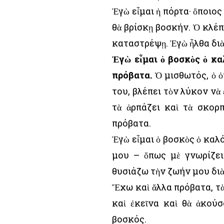
Ἐγὼ εἶμαι ἡ πόρτα· ὅποιος 
θὰ βρίσκῃ βοσκήν. Ὁ κλέπ
καταστρέψῃ. Ἐγὼ ἦλθα διὰ
Ἐγὼ εἶμαι ὁ βοσκὸς ὁ κα
πρόβατα.
Ὁ μισθωτός, ὁ ὁ
του, βλέπει τὸν λύκον νὰ 
τὰ ἀρπάζει καὶ τὰ σκορπ
πρόβατα.
Ἐγὼ εἶμαι ὁ βοσκὸς ὁ καλ
μου – ὅπως μὲ γνωρίζει
θυσιάζω τὴν ζωήν μου διὰ
Ἔχω καὶ ἄλλα πρόβατα, τὰ
καὶ ἐκεῖνα καὶ θὰ ἀκού
βοσκός.