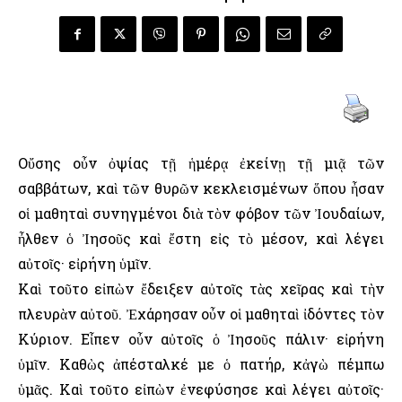
Οὔσης οὖν ὀψίας τῇ ἡμέρᾳ ἐκείνῃ τῇ μιᾷ τῶν
σαββάτων, καὶ τῶν θυρῶν κεκλεισμένων ὅπου ἦσαν
οἱ μαθηταὶ συνηγμένοι διὰ τὸν φόβον τῶν Ἰουδαίων,
ἦλθεν ὁ Ἰησοῦς καὶ ἔστη εἰς τὸ μέσον, καὶ λέγει
αὐτοῖς· εἰρήνη ὑμῖν.
Καὶ τοῦτο εἰπὼν ἔδειξεν αὐτοῖς τὰς χεῖρας καὶ τὴν
πλευρὰν αὐτοῦ. Ἐχάρησαν οὖν οἱ μαθηταὶ ἰδόντες τὸν
Κύριον. Εἶπεν οὖν αὐτοῖς ὁ Ἰησοῦς πάλιν· εἰρήνη
ὑμῖν. Καθὼς ἀπέσταλκέ με ὁ πατήρ, κἀγὼ πέμπω
ὑμᾶς. Καὶ τοῦτο εἰπὼν ἐνεφύσησε καὶ λέγει αὐτοῖς·