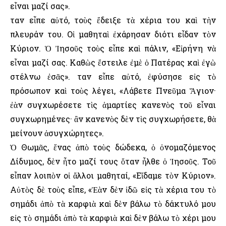
εἶναι μαζί σας».
Ὅταν εἶπε αὐτό, τοὺς ἔδειξε τὰ χέρια του καὶ τὴν
πλευράν του. Οἱ μαθηταὶ ἐχάρησαν διότι εἶδαν τὸν
Κύριον. Ὁ Ἰησοῦς τοὺς εἶπε καὶ πάλιν, «Εἰρήνη νὰ
εἶναι μαζί σας. Καθὼς ἔστειλε ἐμὲ ὁ Πατέρας καὶ ἐγὼ
στέλνω ἐσᾶς». Ὅταν εἶπε αὐτό, ἐφύσησε εἰς τὸ
πρόσωπον καὶ τοὺς λέγει, «Λάβετε Πνεῦμα Ἅγιον·
ἐὰν συγχωρέσετε τὶς ἁμαρτίες κανενὸς τοῦ εἶναι
συγχωρημένες· ἂν κανενὸς δὲν τὶς συγχωρήσετε, θὰ
μείνουν ἀσυγχώρητες».
Ὁ Θωμᾶς, ἕνας ἀπὸ τοὺς δώδεκα, ὁ ὀνομαζόμενος
Δίδυμος, δὲν ἦτο μαζί τους ὅταν ἦλθε ὁ Ἰησοῦς. Τοῦ
εἶπαν λοιπὸν οἱ ἄλλοι μαθηταί, «Εἴδαμε τὸν Κύριον».
Αὐτὸς δὲ τοὺς εἶπε, «Ἐὰν δὲν ἰδῶ εἰς τὰ χέρια του τὸ
σημάδι ἀπὸ τὰ καρφιὰ καὶ δὲν βάλω τὸ δάκτυλό μου
εἰς τὸ σημάδι ἀπὸ τὰ καρφιὰ καὶ δὲν βάλω τὸ χέρι μου