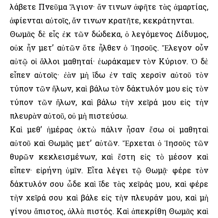
λάβετε Πνεῦμα Ἅγιον· ἄν τινων ἀφῆτε τὰς ἁμαρτίας,
ἀφίενται αὐτοῖς, ἄν τινων κρατῆτε, κεκράτηνται.
Θωμᾶς δὲ εἷς ἐκ τῶν δώδεκα, ὁ λεγόμενος Δίδυμος,
οὐκ ἦν μετ’ αὐτῶν ὅτε ἦλθεν ὁ Ἰησοῦς. Ἔλεγον οὖν
αὐτῷ οἱ ἄλλοι μαθηταί· ἑωράκαμεν τὸν Κύριον. Ὁ δὲ
εἶπεν αὐτοῖς· ἐὰν μὴ ἴδω ἐν ταῖς χερσὶν αὐτοῦ τὸν
τύπον τῶν ἥλων, καὶ βάλω τὸν δάκτυλόν μου εἰς τὸν
τύπον τῶν ἥλων, καὶ βάλω τὴν χεῖρά μου εἰς τὴν
πλευρὰν αὐτοῦ, οὐ μὴ πιστεύσω.
Καὶ μεθ’ ἡμέρας ὀκτὼ πάλιν ἦσαν ἔσω οἱ μαθηταὶ
αὐτοῦ καὶ Θωμᾶς μετ’ αὐτῶν. Ἔρχεται ὁ Ἰησοῦς τῶν
θυρῶν κεκλεισμένων, καὶ ἔστη εἰς τὸ μέσον καὶ
εἶπεν· εἰρήνη ὑμῖν. Εἶτα λέγει τῷ Θωμᾷ· φέρε τὸν
δάκτυλόν σου ὧδε καὶ ἴδε τὰς χεῖράς μου, καὶ φέρε
τὴν χεῖρά σου καὶ βάλε εἰς τὴν πλευράν μου, καὶ μὴ
γίνου ἄπιστος, ἀλλὰ πιστός. Καὶ ἀπεκρίθη Θωμᾶς καὶ