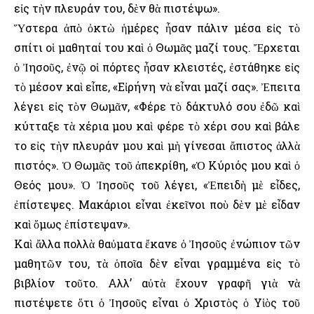
εἰς τὴν πλευράν του, δὲν θὰ πιστέψω».
Ὕστερα ἀπὸ ὀκτὼ ἡμέρες ἦσαν πάλιν μέσα εἰς τὸ
σπίτι οἱ μαθηταί του καὶ ὁ Θωμᾶς μαζί τους. Ἔρχεται
ὁ Ἰησοῦς, ἐνῷ οἱ πόρτες ἦσαν κλειστές, ἐστάθηκε εἰς
τὸ μέσον καὶ εἶπε, «Εἰρήνη νὰ εἶναι μαζί σας». Ἐπειτα
λέγει εἰς τὸν Θωμᾶν, «Φέρε τὸ δάκτυλό σου ἐδῶ καὶ
κύτταξε τὰ χέρια μου καὶ φέρε τὸ χέρι σου καὶ βάλε
το εἰς τὴν πλευράν μου καὶ μὴ γίνεσαι ἄπιστος ἀλλὰ
πιστός». Ὁ Θωμᾶς τοῦ ἀπεκρίθη, «Ὁ Κύριός μου καὶ ὁ
Θεός μου». Ὁ Ἰησοῦς τοῦ λέγει, «Ἐπειδὴ μὲ εἶδες,
ἐπίστεψες. Μακάριοι εἶναι ἐκεῖνοι ποὺ δὲν μὲ εἶδαν
καὶ ὅμως ἐπίστεψαν».
Καὶ ἄλλα πολλὰ θαὐματα ἔκανε ὁ Ἰησοῦς ἐνώπιον τῶν
μαθητῶν του, τὰ ὁποῖα δὲν εἶναι γραμμένα εἰς τὸ
βιβλίον τοῦτο. Αλλ’ αὐτὰ ἔχουν γραφῆ γιὰ νὰ
πιστέψετε ὅτι ὁ Ἰησοῦς εἶναι ὁ Χριστὸς ὁ Υἱὸς τοῦ