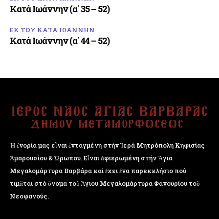
Κατά Ιωάννην (α΄ 35 – 52)
ΕΚ ΤΟΥ ΚΑΤΑ ΙΩΑΝΝΗΝ
Κατά Ιωάννην (α΄ 44 – 52)
Ἡ ἐνορία μας εἶναι ἐνταγμένη στήν Ἱερά Μητρόπολη Κηφισίας
Ἁμαρουσίου & Ὠρωπου. Εἶναι ἀφιερωμένη στήν Ἅγια
Μεγαλομάρτυρα Βαρβάρα καί ἔχει ἕνα παρεκκλήσιο πού
τιμᾶται στό ὄνομα τοῦ Ἁγιου Μεγαλομάρτυρα Φανουρίου τοῦ
Νεοφανούς.