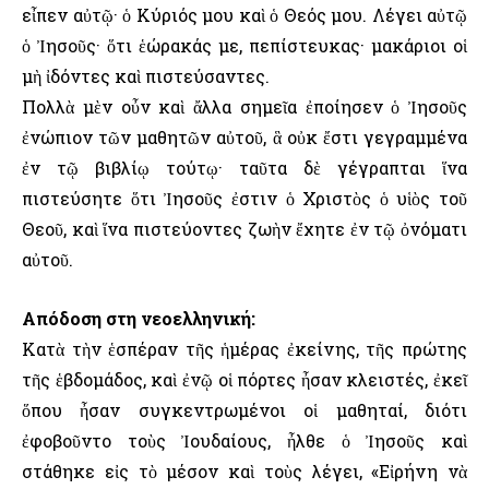
εἶπεν αὐτῷ· ὁ Κύριός μου καὶ ὁ Θεός μου. Λέγει αὐτῷ
ὁ Ἰησοῦς· ὅτι ἑώρακάς με, πεπίστευκας· μακάριοι οἱ
μὴ ἰδόντες καὶ πιστεύσαντες.
Πολλὰ μὲν οὖν καὶ ἄλλα σημεῖα ἐποίησεν ὁ Ἰησοῦς
ἐνώπιον τῶν μαθητῶν αὐτοῦ, ἃ οὐκ ἔστι γεγραμμένα
ἐν τῷ βιβλίῳ τούτῳ· ταῦτα δὲ γέγραπται ἵνα
πιστεύσητε ὅτι Ἰησοῦς ἐστιν ὁ Χριστὸς ὁ υἱὸς τοῦ
Θεοῦ, καὶ ἵνα πιστεύοντες ζωὴν ἔχητε ἐν τῷ ὀνόματι
αὐτοῦ.
Απόδοση στη νεοελληνική:
Κατὰ τὴν ἑσπέραν τῆς ἡμέρας ἐκείνης, τῆς πρώτης
τῆς ἑβδομάδος, καὶ ἐνῷ οἱ πόρτες ἦσαν κλειστές, ἐκεῖ
ὅπου ἦσαν συγκεντρωμένοι οἱ μαθηταί, διότι
ἐφοβοῦντο τοὺς Ἰουδαίους, ἦλθε ὁ Ἰησοῦς καὶ
στάθηκε εἰς τὸ μέσον καὶ τοὺς λέγει, «Εἰρήνη νὰ