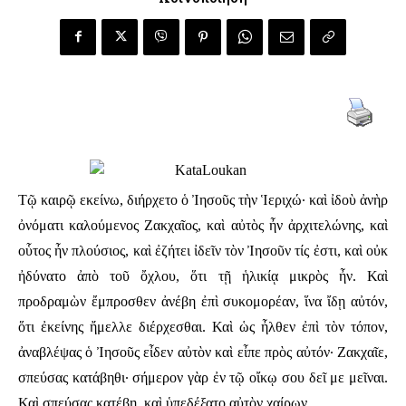
Τῷ καιρῷ εκείνω, διήρχετο ὁ Ἰησοῦς τὴν Ἱεριχώ· καὶ ἰδοὺ ἀνὴρ
ὀνόματι καλούμενος Ζακχαῖος, καὶ αὐτὸς ἦν ἀρχιτελώνης, καὶ
οὗτος ἦν πλούσιος, καὶ ἐζήτει ἰδεῖν τὸν Ἰησοῦν τίς ἐστι, καὶ οὐκ
ἠδύνατο ἀπὸ τοῦ ὄχλου, ὅτι τῇ ἡλικίᾳ μικρὸς ἦν. Καὶ
προδραμὼν ἔμπροσθεν ἀνέβη ἐπὶ συκομορέαν, ἵνα ἴδῃ αὐτόν,
ὅτι ἐκείνης ἤμελλε διέρχεσθαι. Καὶ ὡς ἦλθεν ἐπὶ τὸν τόπον,
ἀναβλέψας ὁ Ἰησοῦς εἶδεν αὐτὸν καὶ εἶπε πρὸς αὐτόν· Ζακχαῖε,
σπεύσας κατάβηθι· σήμερον γὰρ ἐν τῷ οἴκῳ σου δεῖ με μεῖναι.
Καὶ σπεύσας κατέβη, καὶ ὑπεδέξατο αὐτὸν χαίρων.