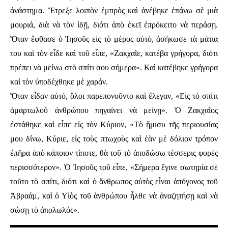
ἀνάστημα. Ἔτρεξε λοιπὸν ἐμπρὸς καὶ ἀνέβηκε ἐπάνω σὲ μιὰ
μουριά, διὰ νὰ τὸν ἰδῇ, διότι ἀπὸ ἐκεῖ ἐπρόκειτο νὰ περάσῃ.
Ὅταν ἔφθασε ὁ Ἰησοῦς εἰς τὸ μέρος αὐτό, ἀσήκωσε τὰ μάτια
του καὶ τὸν εἶδε καὶ τοῦ εἶπε, «Ζακχαῖε, κατέβα γρήγορα, διότι
πρέπει νὰ μείνω στὸ σπίτι σου σήμερα». Καὶ κατέβηκε γρήγορα
καὶ τὸν ὑποδέχθηκε μὲ χαράν.
Ὅταν εἶδαν αὐτό, ὅλοι παρεπονοῦντο καὶ ἔλεγαν, «Εἰς τὸ σπίτι
ἁμαρτωλοῦ ἀνθρώπου πηγαίνει νὰ μείνῃ». Ὁ Ζακχαῖος
ἐστάθηκε καὶ εἶπε εἰς τὸν Κύριον, «Τὸ ἥμισυ τῆς περιουσίας
μου δίνω, Κύριε, εἰς τοὺς πτωχοὺς καὶ ἐὰν μὲ δόλιον τρόπον
ἐπῆρα ἀπὸ κάποιον τίποτε, θὰ τοῦ τὸ ἀποδώσω τέσσερις φορὲς
περισσότερον». Ὁ Ἰησοῦς τοῦ εἶπε, «Σήμερα ἔγινε σωτηρία σὲ
τοῦτο τὸ σπίτι, διότι καὶ ὁ ἄνθρωπος αὐτὸς εἶναι ἀπόγονος τοῦ
Ἀβραάμ, καὶ ὁ Υἱὸς τοῦ ἀνθρώπου ἦλθε νὰ ἀναζητήσῃ καὶ νὰ
σώσῃ τὸ ἀπολωλός».