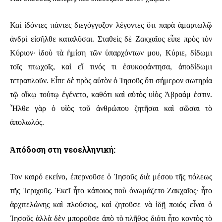
Καὶ ἰδόντες πάντες διεγόγγυζον λέγοντες ὅτι παρὰ ἁμαρτωλῷ
ἀνδρὶ εἰσῆλθε καταλῦσαι. Σταθεὶς δὲ Ζακχαῖος εἶπε πρὸς τὸν
Κύριον· ἰδοὺ τὰ ἡμίση τῶν ὑπαρχόντων μου, Κύριε, δίδωμι
τοῖς πτωχοῖς, καὶ εἴ τινός τι ἐσυκοφάντησα, ἀποδίδωμι
τετραπλοῦν. Εἶπε δὲ πρὸς αὐτὸν ὁ Ἰησοῦς ὅτι σήμερον σωτηρία
τῷ οἴκῳ τούτῳ ἐγένετο, καθότι καὶ αὐτὸς υἱὸς Ἀβραάμ ἐστιν.
Ἦλθε γὰρ ὁ υἱὸς τοῦ ἀνθρώπου ζητῆσαι καὶ σῶσαι τὸ
ἀπολωλός.
Ἀπόδοση στη νεοελληνική:
Τον καιρό εκείνο, ἐπερνοῦσε ὁ Ἰησοῦς διὰ μέσου τῆς πόλεως
τῆς Ἱεριχοῦς. Ἐκεῖ ἦτο κάποιος ποὺ ὀνωμάζετο Ζακχαῖος· ἦτο
ἀρχιτελώνης καὶ πλούσιος, καὶ ζητοῦσε νὰ ἰδῇ ποιός εἶναι ὁ
Ἰησοῦς ἀλλὰ δὲν μποροῦσε ἀπὸ τὸ πλῆθος διότι ἦτο κοντὸς τὸ