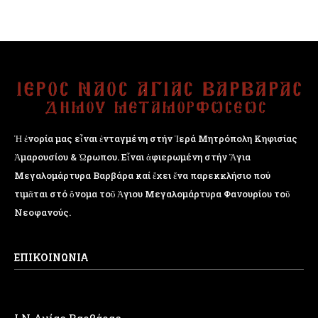
Ἡ ἐνορία μας εἶναι ἐνταγμένη στήν Ἱερά Μητρόπολη Κηφισίας
Ἁμαρουσίου & Ὠρωπου. Εἶναι ἀφιερωμένη στήν Ἅγια
Μεγαλομάρτυρα Βαρβάρα καί ἔχει ἕνα παρεκκλήσιο πού
τιμᾶται στό ὄνομα τοῦ Ἁγιου Μεγαλομάρτυρα Φανουρίου τοῦ
Νεοφανούς.
ΕΠΙΚΟΙΝΩΝΙΑ