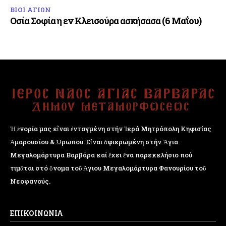
ΒΙΟΙ ΑΓΙΩΝ
Οσία Σοφία η εν Κλεισούρα ασκήσασα (6 Μαΐου)
Ἡ ἐνορία μας εἶναι ἐνταγμένη στήν Ἱερά Μητρόπολη Κηφισίας
Ἁμαρουσίου & Ὠρωπου. Εἶναι ἀφιερωμένη στήν Ἅγια
Μεγαλομάρτυρα Βαρβάρα καί ἔχει ἕνα παρεκκλήσιο πού
τιμᾶται στό ὄνομα τοῦ Ἁγιου Μεγαλομάρτυρα Φανουρίου τοῦ
Νεοφανούς.
ΕΠΙΚΟΙΝΩΝΙΑ