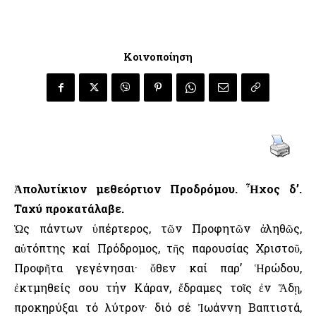
Κοινοποίηση
Ἀπολυτίκιον μεθεόρτιον Προδρόμου. Ἦχος δ’.
Ταχύ προκατάλαβε.
Ὡς πάντων ὑπέρτερος, τῶν Προφητῶν ἀληθῶς,
αὐτόπτης καί Πρόδρομος, τῆς παρουσίας Χριστοῦ,
Προφῆτα γεγένησαι· ὅθεν καί παρ’ Ἡρώδου,
ἐκτμηθείς σου τήν Κάραν, ἔδραμες τοῖς ἐν Ἅδῃ,
προκηρύξαι τό λύτρον· διό σέ Ἰωάννη Βαπτιστά,