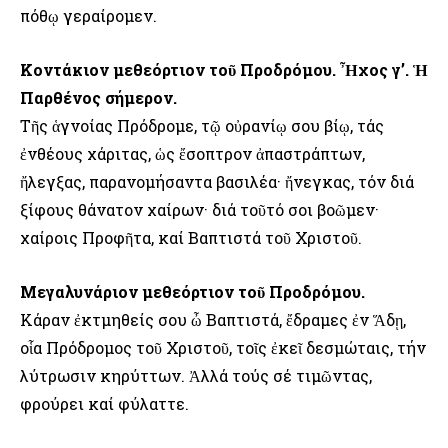
πόθῳ γεραίρομεν.
Κοντάκιον μεθεόρτιον τοῦ Προδρόμου. Ἦχος γ’. Ἡ
Παρθένος σήμερον.
Τῆς ἁγνοίας Πρόδρομε, τῷ οὐρανίῳ σου βίῳ, τάς
ἐνθέους χάριτας, ὡς ἔσοπτρον ἀπαστράπτων,
ἤλεγξας, παρανομήσαντα βασιλέα· ἤνεγκας, τόν διά
ξίφους θάνατον χαίρων· διά τοῦτό σοι βοῶμεν·
χαίροις Προφῆτα, καί Βαπτιστά τοῦ Χριστοῦ.
Μεγαλυνάριον μεθεόρτιον τοῦ Προδρόμου.
Κάραν ἐκτμηθείς σου ὦ Βαπτιστά, ἔδραμες ἐν Ἅδῃ,
οἷα Πρόδρομος τοῦ Χριστοῦ, τοῖς ἐκεῖ δεσμώταις, τήν
λύτρωσιν κηρύττων. Ἀλλά τούς σέ τιμῶντας,
φρούρει καί φύλαττε.