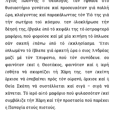
Ἅγιος Ἰωάννης ὁ Θεολόγος. Ὅταν ἔφθασε στό
θυσιαστήριο γονάτισε καί προσευχόταν γιά πολλή
ὥρα, κλαίγοντας καί παρακάλωντας τόν Υἱό της γιά
τήν σωτήρια τοῦ κόσμου. Ὅταν ὁλοκλήρωσε τήν
δέησή της, ἔβγαλε ἀπό τό κεφάλι της τό ἀστραφτερό
μαφόριο, πού φοροῦσε καί μέ μία κινήση τό ἅπλωσε
σάν σκεπή ἐπάνω ἀπό τό ἐκκλησίασμα. Ἔτσι
ἁπλωμένο τό ἔβλεπε γιά ἀρκετή ὥρα ὁ Ὅσιος Ἀνδρέας
μαζί μέ τόν Ἐπιφανιο, πού τόν συνόδευε. Ὅσο
φαινόταν ἐκεῖ ἡ Θεοτόκος, φαινόταν καί ἡ ἱερή
ἐσθήτα νά σκορπίζει τή Χάρη της. Ὅταν ἐκείνη
ἄρχισε νά ἀνεβαίνει πρός τόν οὐρανό, ἄρχισε καί ἡ
Θεία Σκέπη νά συστέλλεται καί σιγά – σιγά νά
χάνεται. Τό ἱερό αὐτό μαφόριο πού φυλασσόταν ἐκεῖ
συμβόλιζε τήν Χάρη καί τήν προστασία πού παρέχει
ἡ Παναγία στούς πιστούς.