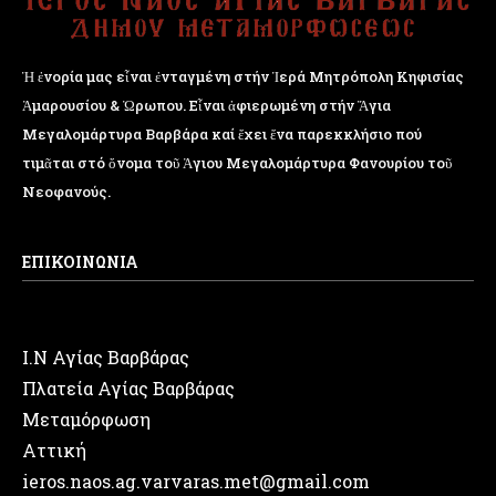
Ἡ ἐνορία μας εἶναι ἐνταγμένη στήν Ἱερά Μητρόπολη Κηφισίας
Ἁμαρουσίου & Ὠρωπου. Εἶναι ἀφιερωμένη στήν Ἅγια
Μεγαλομάρτυρα Βαρβάρα καί ἔχει ἕνα παρεκκλήσιο πού
τιμᾶται στό ὄνομα τοῦ Ἁγιου Μεγαλομάρτυρα Φανουρίου τοῦ
Νεοφανούς.
ΕΠΙΚΟΙΝΩΝΙΑ
Ι.Ν Αγίας Βαρβάρας
Πλατεία Αγίας Βαρβάρας
Μεταμόρφωση
Αττική
ieros.naos.ag.varvaras.met@gmail.com