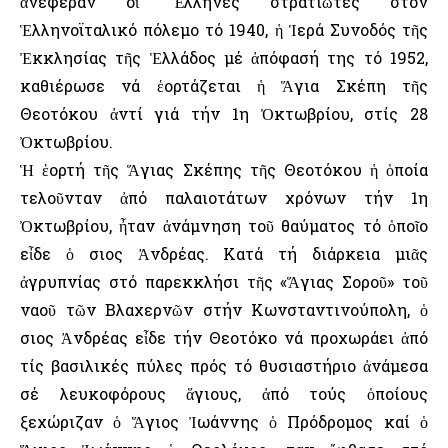
ἀνέφεραν οἱ Ἕλληνες στρατιῶτες στόν
Ἑλληνοϊταλικό πόλεμο τό 1940, ἡ Ἱερά Συνοδός τῆς
Ἐκκλησίας τῆς Ἑλλάδος μέ ἀπόφασή της τό 1952,
καθιέρωσε νά ἑορτάζεται ἡ Ἅγια Σκέπη τῆς
Θεοτόκου ἀντί γιά τήν 1η Ὀκτωβρίου, στίς 28
Ὀκτωβρίου.
Ἡ ἑορτή τῆς Ἅγιας Σκέπης τῆς Θεοτόκου ἡ ὁποία
τελοῦνταν ἀπό παλαιοτάτων χρόνων τήν 1η
Ὀκτωβρίου, ἦταν ἀνάμνηση τοῦ θαύματος τό ὁποῖο
εἶδε ὁ Ὅσιος Ἀνδρέας. Κατά τή διάρκεια μιᾶς
ἀγρυπνίας στό παρεκκλήσι τῆς «Ἅγιας Σοροῦ» τοῦ
ναοῦ τῶν Βλαχερνῶν στήν Κωνσταντινούπολη, ὁ
Ὅσιος Ἀνδρέας εἶδε τήν Θεοτόκο νά προχωράει ἀπό
τίς βασιλικές πύλες πρός τό θυσιαστήριο ἀνάμεσα
σέ λευκοφόρους ἅγιους, ἀπό τούς ὁποίους
ξεχώριζαν ὁ Ἅγιος Ἰωάννης ὁ Πρόδρομος καί ὁ