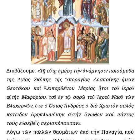
Διαβάζουμε:
«Τῇ αὕτῃ ἡμέρᾳ τήν ἀνάμνησιν ποιούμεθα
τῆς Ἁγίας Σκέπης τῆς Ὑπεραγίας Δεσποίνης ἡμῶν
Θεοτόκου καί Ἀειπαρθένου Μαρίας ἤτοι τοῦ ἱεροῦ
αὐτῆς Μαφορίου, τοῦ ἐν τῷ σορῷ τοῦ Ἱεροῦ Ναοῦ τῶν
Βλαχερνῶν, ὄτε ὁ Ὅσιος Ἀνδρέας ὁ διά Χριστόν σαλός
κατεῖδεν ἐφηπλωμένην αὐτήν ἄνωθεν καί πάντας
τούς εὐσεβεῖς περισκέπουσαν»
.
Λόγω τῶν πολλῶν θαυμάτων ἀπό τήν Παναγία, πού