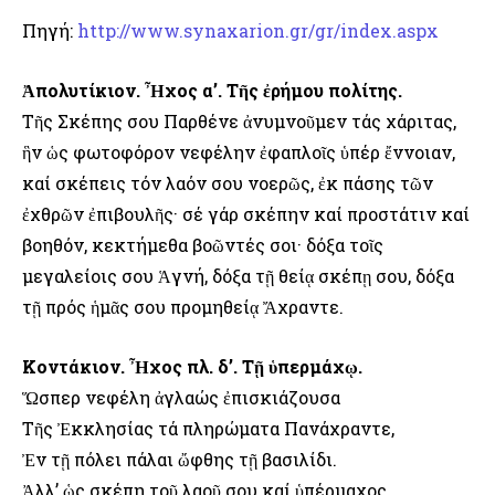
Πηγή:
http://www.synaxarion.gr/gr/index.aspx
Ἀπολυτίκιον. Ἦχος α’. Τῆς ἐρήμου πολίτης.
Τῆς Σκέπης σου Παρθένε ἀνυμνοῦμεν τάς χάριτας,
ἣν ὡς φωτοφόρον νεφέλην ἐφαπλοῖς ὑπέρ ἔννοιαν,
καί σκέπεις τόν λαόν σου νοερῶς, ἐκ πάσης τῶν
ἐχθρῶν ἐπιβουλῆς· σέ γάρ σκέπην καί προστάτιν καί
βοηθόν, κεκτήμεθα βοῶντές σοι· δόξα τοῖς
μεγαλείοις σου Ἁγνή, δόξα τῇ θείᾳ σκέπῃ σου, δόξα
τῇ πρός ἡμᾶς σου προμηθείᾳ Ἄχραντε.
Κοντάκιον. Ἦχος πλ. δ’. Τῇ ὑπερμάχῳ.
Ὥσπερ νεφέλη ἀγλαώς ἐπισκιάζουσα
Τῆς Ἐκκλησίας τά πληρώματα Πανάχραντε,
Ἐν τῇ πόλει πάλαι ὤφθης τῇ βασιλίδι.
Ἀλλ’ ὡς σκέπη τοῦ λαοῦ σου καί ὑπέρμαχος