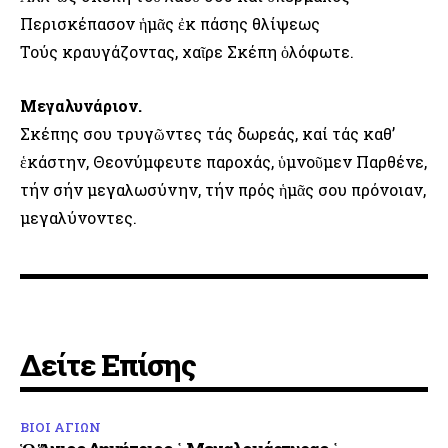
Περισκέπασον ἡμᾶς ἐκ πάσης θλίψεως
Τούς κραυγάζοντας, χαῖρε Σκέπη ὁλόφωτε.
Μεγαλυνάριον.
Σκέπης σου τρυγῶντες τάς δωρεάς, καί τάς καθ’
ἑκάστην, Θεονύμφευτε παροχάς, ὑμνοῦμεν Παρθένε,
τήν σήν μεγαλωσύνην, τήν πρός ἡμᾶς σου πρόνοιαν,
μεγαλύνοντες.
Δείτε Επίσης
ΒΙΟΙ ΑΓΙΩΝ