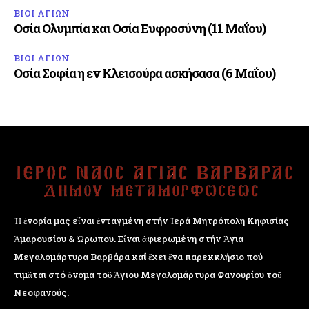
ΒΙΟΙ ΑΓΙΩΝ
Οσία Ολυμπία και Οσία Ευφροσύνη (11 Μαΐου)
ΒΙΟΙ ΑΓΙΩΝ
Οσία Σοφία η εν Κλεισούρα ασκήσασα (6 Μαΐου)
Ἡ ἐνορία μας εἶναι ἐνταγμένη στήν Ἱερά Μητρόπολη Κηφισίας
Ἁμαρουσίου & Ὠρωπου. Εἶναι ἀφιερωμένη στήν Ἅγια
Μεγαλομάρτυρα Βαρβάρα καί ἔχει ἕνα παρεκκλήσιο πού
τιμᾶται στό ὄνομα τοῦ Ἁγιου Μεγαλομάρτυρα Φανουρίου τοῦ
Νεοφανούς.