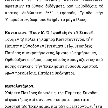
αἱρετικῶν τά ὀθνεῖα διδάγματα, καί Ὀρθοδόξοις τό
κράτος δεδώκατε· ἀλλ’ αἰτήσασθε, Τριάδα τήν
Ὑπερούσιον, δωρήσασθε ἡμῖν τό μέγα ἔλεος.
Κοντάκιον. Ἦχος δ’. Ὁ ὑψωθείς ἐν τῷ Σταυρῷ.
Τούς ἐν τῇ πόλει τῇ λαμπρᾷ Κωνσταντίνου, τήν
Πέμπτην Σύνοδον ἐν Πνεύματι θείῳ, θεοειδεῖς
Πατέρας συγκροτήσαντας, ὕμνοις εὐφημήσωμεν,
Ὀρθοδόξων οἱ δῆμοι, πρός αὐτούς κραυγάζοντες· ἀπό
πάσης ἀνάγκης, τήν Ἐκκλησίαν ῥύσασθε Χριστοῦ,
ὑμῶν πρεσβείαις, Πατέρες θεόληπτοι.
Μεγαλυνάριον.
Χαίρετε Πατέρες θεοειδεῖς, τῆς Πέμπτης Συνόδου,
οἱ φωστῆρες καί συνεργοί· χαίρετε προστάται,
Χριστοῦ τῆς Ἐκκλησίας, καί τῶν αἱρετιζόντων, ἧττα