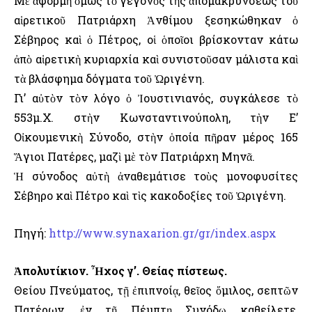
Μὲ ἀφορμὴ ὅμως τὸ γεγονὸς τῆς ἀπομακρύνσεως τοῦ
αἱρετικοῦ Πατριάρχη Ἀνθίμου ξεσηκώθηκαν ὁ
Σέβηρος καὶ ὁ Πέτρος, οἱ ὁποῖοι βρίσκονταν κάτω
ἀπὸ αἱρετικὴ κυριαρχία καὶ συνιστοῦσαν μάλιστα καὶ
τὰ βλάσφημα δόγματα τοῦ Ὠριγένη.
Γι’ αὐτὸν τὸν λόγο ὁ Ἰουστινιανός, συγκάλεσε τὸ
553μ.Χ. στὴν Κωνσταντινούπολη, τὴν Ε’
Οἰκουμενικὴ Σύνοδο, στὴν ὁποία πῆραν μέρος 165
Ἅγιοι Πατέρες, μαζὶ μὲ τὸν Πατριάρχη Μηνᾶ.
Ἡ σύνοδος αὐτὴ ἀναθεμάτισε τοὺς μονοφυσίτες
Σέβηρο καὶ Πέτρο καὶ τὶς κακοδοξίες τοῦ Ὠριγένη.
Πηγή:
http://www.synaxarion.gr/gr/index.aspx
Ἀπολυτίκιον. Ἦχος γ’. Θείας πίστεως.
Θείου Πνεύματος, τῇ ἐπιπνοίᾳ, θεῖος ὅμιλος, σεπτῶν
Πατέρων, ἐν τῇ Πέμπτῃ Συνόδῳ καθείλετε,