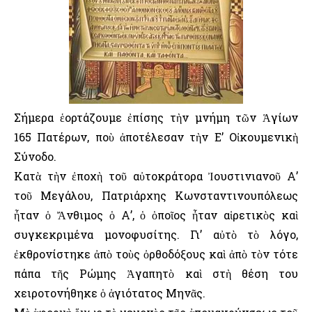
Σήμερα ἑορτάζουμε ἐπίσης τὴν μνήμη τῶν Ἁγίων
165 Πατέρων, ποὺ ἀποτέλεσαν τὴν Ε’ Οἰκουμενικὴ
Σύνοδο.
Κατὰ τὴν ἐποχὴ τοῦ αὐτοκράτορα Ἰουστινιανοῦ Α’
τοῦ Μεγάλου, Πατριάρχης Κωνσταντινουπόλεως
ἦταν ὁ Ἄνθιμος ὁ Α’, ὁ ὁποῖος ἦταν αἱρετικὸς καὶ
συγκεκριμένα μονοφυσίτης. Γι’ αὐτὸ τὸ λόγο,
ἐκθρονίστηκε ἀπὸ τοὺς ὀρθοδόξους καὶ ἀπὸ τὸν τότε
πάπα τῆς Ρώμης Ἀγαπητὸ καὶ στὴ θέση του
χειροτονήθηκε ὁ ἁγιότατος Μηνᾶς.