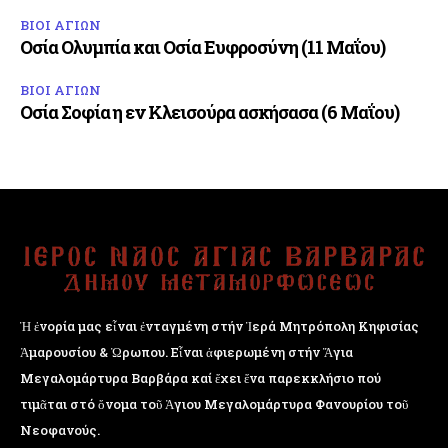
ΒΙΟΙ ΑΓΙΩΝ
Οσία Ολυμπία και Οσία Ευφροσύνη (11 Μαΐου)
ΒΙΟΙ ΑΓΙΩΝ
Οσία Σοφία η εν Κλεισούρα ασκήσασα (6 Μαΐου)
Ἡ ἐνορία μας εἶναι ἐνταγμένη στήν Ἱερά Μητρόπολη Κηφισίας
Ἁμαρουσίου & Ὠρωπου. Εἶναι ἀφιερωμένη στήν Ἅγια
Μεγαλομάρτυρα Βαρβάρα καί ἔχει ἕνα παρεκκλήσιο πού
τιμᾶται στό ὄνομα τοῦ Ἁγιου Μεγαλομάρτυρα Φανουρίου τοῦ
Νεοφανούς.