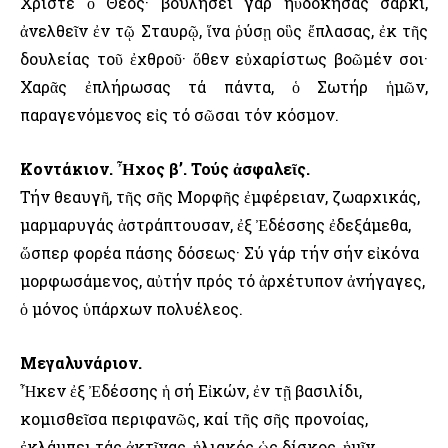
Χριστέ ὁ Θεός· βουλήσει γάρ ηὐδόκησας σαρκί,
ἀνελθεῖν ἐν τῷ Σταυρῷ, ἵνα ῥύσῃ οὓς ἔπλασας, ἐκ τῆς
δουλείας τοῦ ἐχθροῦ· ὅθεν εὐχαρίστως βοῶμέν σοι·
Χαρᾶς ἐπλήρωσας τά πάντα, ὁ Σωτήρ ἡμῶν,
παραγενόμενος εἰς τό σῶσαι τόν κόσμον.
Κοντάκιον. Ἦχος β’. Τούς ἀσφαλεῖς.
Τήν θεαυγῆ, τῆς σῆς Μορφῆς ἐμφέρειαν, ζωαρχικάς,
μαρμαρυγάς ἀστράπτουσαν, ἐξ Ἐδέσσης ἐδεξάμεθα,
ὥσπερ φορέα πάσης δόσεως· Σύ γάρ τήν σήν εἰκόνα
μορφωσάμενος, αὐτήν πρός τό ἀρχέτυπον ἀνήγαγες,
ὁ μόνος ὑπάρχων πολυέλεος.
Μεγαλυνάριον.
Ἦκεν ἐξ Ἐδέσσης ἡ σή Εἰκών, ἐν τῇ βασιλίδι,
κομισθεῖσα περιφανῶς, καί τῆς σῆς προνοίας,
ἐκλάμπει τάς ἀκτῖνας, ἡλιακός ὡς δίσκος, ἡμῖν