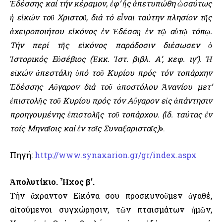
Ἐδέσσης καί τήν κέραμον, ἐφ’ ἧς ἀπετυπώθη ὠσαύτως
ἡ εἰκών τοῦ Χριστοῦ, διά τό εἶναι ταύτην πλησίον τῆς
ἀχειροποιήτου εἰκόνος ἐν Ἐδέσσῃ ἐν τῷ αὐτῷ τόπῳ.
Τήν περί τῆς εἰκόνος παράδοσιν διέσωσεν ὁ
Ἱστορικός Εὐσέβιος (Ἐκκ. Ἱστ. βιβλ. Α’, κεφ. ιγ’). Ἡ
εἰκών ἀπεστάλη ὑπό τοῦ Κυρίου πρός τόν τοπάρχην
Ἐδέσσης Αὔγαρον διά τοῦ ἀποστόλου Ἀνανίου μετ’
ἐπιστολῆς τοῦ Κυρίου πρός τόν Αὔγαρον εἰς ἀπάντησιν
προηγουμένης ἐπιστολῆς τοῦ τοπάρχου. (ἴδ. ταύτας ἐν
τοίς Μηναῖοις καί ἐν τοῖς Συναξαρισταῖς)
».
Πηγή:
http://www.synaxarion.gr/gr/index.aspx
Ἀπολυτίκιο. Ἦχος β’.
Τήν ἄχραντον Εἰκόνα σου προσκυνοῦμεν ἀγαθέ,
αἰτούμενοι συγχώρησιν, τῶν πταισμάτων ἡμῶν,