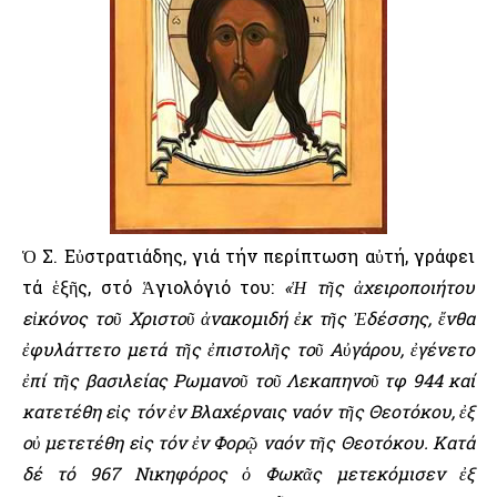
Ὁ Σ. Εὐστρατιάδης, γιά τήν περίπτωση αὐτή, γράφει
τά ἑξῆς, στό Ἁγιολόγιό του:
«Ἡ τῆς ἀχειροποιήτου
εἰκόνος τοῦ Χριστοῦ ἀνακομιδή ἐκ τῆς Ἐδέσσης, ἔνθα
ἐφυλάττετο μετά τῆς ἐπιστολῆς τοῦ Αὐγάρου, ἐγένετο
ἐπί τῆς βασιλείας Ρωμανοῦ τοῦ Λεκαπηνοῦ τφ 944 καί
κατετέθη εἰς τόν ἐν Βλαχέρναις ναόν τῆς Θεοτόκου, ἐξ
οὐ μετετέθη εἰς τόν ἐν Φορῷ ναόν τῆς Θεοτόκου. Κατά
δέ τό 967 Νικηφόρος ὁ Φωκᾶς μετεκόμισεν ἐξ