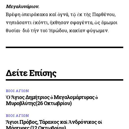
Μεγαλυνάριον.
Βρέφη ἀπειρόκακα καί ἁγνά, τῷ ἐκ τῆς Παρθένου,
νηπιάσαντι ἑκόντι, ἤχθησαν σφαγέντα, ὡς ἄμωμοι
θυσίαι· διό τήν τοῦ Ἡρώδου, κακίαν φύγωμεν.
Δείτε Επίσης
ΒΙΟΙ ΑΓΙΩΝ
Ὁ Ἅγιος Δημήτριος ὁ Μεγαλομάρτυρας ὁ
Μυροβλύτης(26 Οκτωβρίου)
ΒΙΟΙ ΑΓΙΩΝ
Ἅγιοι Πρόβος, Τάραχος καὶ Ἀνδρόνικος οἱ
Μάρτυρες (12 Οκτωβρίου)