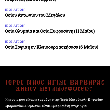
ΒΙΟΙ ΑΓΙΩΝ
Οσίου Αντωνίου του Μεγάλου
ΒΙΟΙ ΑΓΙΩΝ
Οσία Ολυμπία και Οσία Ευφροσύνη (11 Μαΐου)
ΒΙΟΙ ΑΓΙΩΝ
Οσία Σοφία η εν Κλεισούρα ασκήσασα (6 Μαΐου)
Ἡ ἐνορία μας εἶναι ἐνταγμένη στήν Ἱερά Μητρόπολη Κηφισίας
Ἁμαρουσίου & Ὠρωπου. Εἶναι ἀφιερωμένη στήν Ἅγια