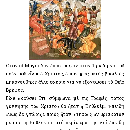
Ὁταν οἱ Μάγοι δέν ἐπέστρεψαν στόν Ἡρώδη νά τοῦ
ποῦν ποῦ εἶναι ὁ Χριστός, ὁ πονηρός αὐτός βασιλιάς
μηχανεύθηκε ἄλλο σχέδιο γιά νά ἐξοντώσει τό Θεῖο
Βρέφος.
Εἶχε ἀκούσει ὅτι, σύμφωνα μέ τίς Γραφές, τόπος
γέννησης τοῦ Χριστοῦ θά ἦταν ἡ Βηθλεέμ. Ἐπειδή
ὅμως δέ γνώριζε ποιός ἦταν ὁ Ἰησοῦς ἂν βρισκόταν
μέσα στή Βηθλεέμ ἢ στά περίχωρά της καί ἐπειδή