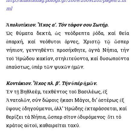
ml
Ἀπολυτίκιον. Ἦχος α’. Τόν τάφον σου Σωτήρ.
Ὡς θύματα δεκτά, ὡς νεόδρεπτα ῥόδα, καί θεία
ἀπαρχή, καί νεόθυτοι ἄρνες, Χριστῷ τῷ ὥσπερ
νήπιον, γεννηθέντι προσήχθητε, ἁγνά Νήπια, τήν
τοῦ Ἡρώδου κακίαν, στηλιτεύοντα, καί δυσωποῦντα
ἀπαύστως, ὑπέρ τῶν ψυχῶν ἡμῶν.
Κοντάκιον. Ἦχος πλ. β’. Τήν ὑπέρ ἡμῶν.
Ἐν τῇ Βηθλεέμ, τεχθέντος τοῦ Βασιλέως, ἐξ
Ἀνατολῶν, σύν δώροις ἥκασι Μάγοι, δι’ ἀστέρως ἐξ
ὕψους ὁδηγούμενοι, ἀλλ’ Ἡρώδης ἐκταράσσεται, καί
θερίζει τά Νήπια, ὥσπερ σῖτον ὀδυρόμενος· ὅτι τό
κράτος αὐτοῦ, καθαιρεῖται ταχύ.