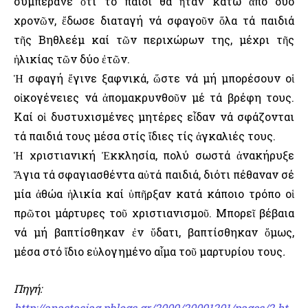
συμπέρανε ὅτι τό παιδί θά ἦταν κάτω ἀπό δυό
χρονῶν, ἔδωσε διαταγή νά σφαγοῦν ὅλα τά παιδιά
τῆς Βηθλεέμ καί τῶν περιχώρων της, μέχρι τῆς
ἡλικίας τῶν δύο ἐτῶν.
Ἡ σφαγή ἔγινε ξαφνικά, ὥστε νά μή μπορέσουν οἱ
οἰκογένειες νά ἀπομακρυνθοῦν μέ τά βρέφη τους.
Καί οἱ δυστυχισμένες μητέρες εἶδαν νά σφάζονται
τά παιδιά τους μέσα στίς ἴδιες τίς ἀγκαλιές τους.
Ἡ χριστιανική Ἐκκλησία, πολύ σωστά ἀνακήρυξε
Ἅγια τά σφαγιασθέντα αὐτά παιδιά, διότι πέθαναν σέ
μία ἀθώα ἡλικία καί ὑπῆρξαν κατά κάποιο τρόπο οἱ
πρῶτοι μάρτυρες τοῦ χριστιανισμοῦ. Μπορεῖ βέβαια
νά μή βαπτίσθηκαν ἐν ὕδατι, βαπτίσθηκαν ὅμως,
μέσα στό ἴδιο εὐλογημένο αἷμα τοῦ μαρτυρίου τους
.
Πηγή:
http://anastasiag.pblogs.gr/2009/20091201/pages/2.ht