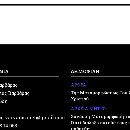
ΝΙΑ
ΔΗΜΟΦΙΛΗ
Βαρβάρας
ΑΡΘΡΑ
Της Μεταμορφώσεως Του 
ίας Βαρβάρας
Χριστού
ωση
ΑΡΧΕΙΑ ΒΙΝΤΕΟ
Σύνδεση Μεταμόρφωση του
.ag.varvaras.met@gmail.com
Γιατί διάλεξε αυτούς τους 
28.14.063
μαθητές;