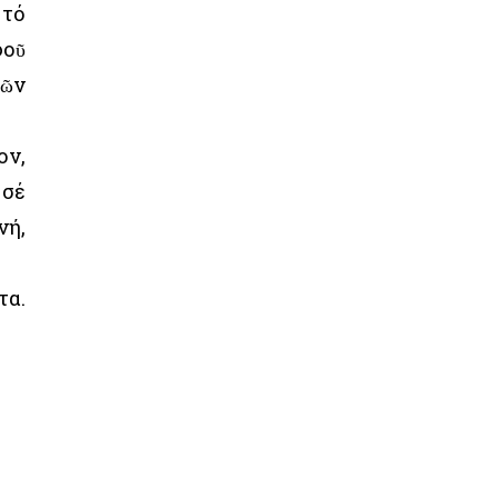
 τό
φοῦ
τῶν
ον,
 σέ
νή,
τα.