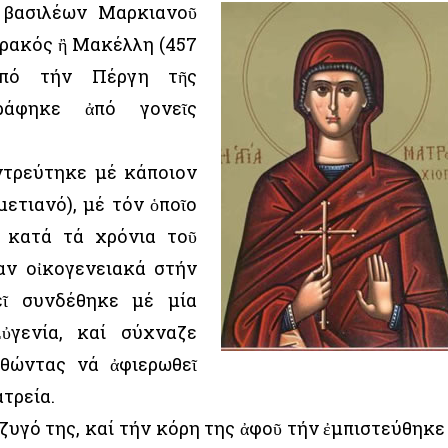
 βασιλέων Μαρκιανοῦ
Θρακός ἢ Μακέλλη (457
ἀπό τήν Πέργη τῆς
ράφηκε ἀπό γονεῖς
ντρεύτηκε μέ κάποιον
μετιανό), μέ τόν ὁποῖο
 κατά τά χρόνια τοῦ
αν οἰκογενειακά στήν
εῖ συνδέθηκε μέ μία
ὐγενία, καί σύχναζε
οθώντας νά ἀφιερωθεῖ
τρεία.
ζυγό της, καί τήν κόρη της ἀφοῦ τήν ἐμπιστεύθηκε