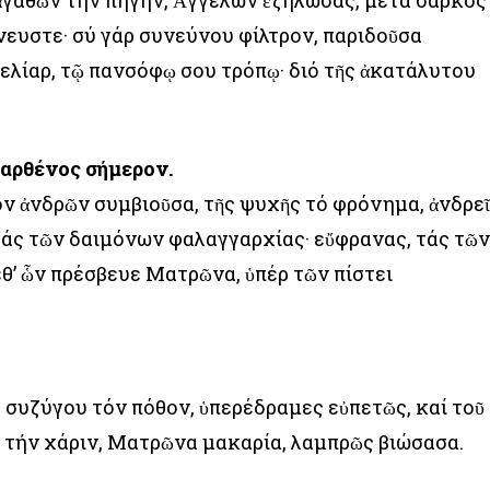
ἀγαθῶν τήν πηγήν, Ἀγγέλων ἐζήλωσας, μετά σαρκός
ευστε· σύ γάρ συνεύνου φίλτρον, παριδοῦσα
ελίαρ, τῷ πανσόφῳ σου τρόπῳ· διό τῆς ἀκατάλυτου
Παρθένος σήμερον.
ον ἀνδρῶν συμβιοῦσα, τῆς ψυχῆς τό φρόνημα, ἀνδρε
 τάς τῶν δαιμόνων φαλαγγαρχίας· εὔφρανας, τάς τῶ
θ’ ὧν πρέσβευε Ματρῶνα, ὑπέρ τῶν πίστει
 συζύγου τόν πόθον, ὑπερέδραμες εὐπετῶς, καί τοῦ
τήν χάριν, Ματρῶνα μακαρία, λαμπρῶς βιώσασα.