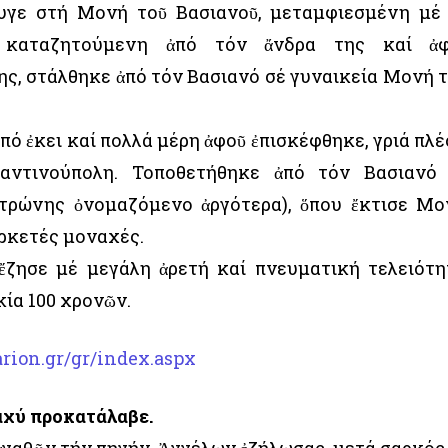
υγε στή Μονή τοῦ Βασιανοῦ, μεταμφιεσμένη μέ
 καταζητούμενη ἀπό τόν ἄνδρα της καί ἀ
ς, στάλθηκε ἀπό τόν Βασιανό σέ γυναικεία Μονή 
ό ἐκει καί πολλά μέρη ἀφοῦ ἐπισκέφθηκε, γριά πλέ
αντινούπολη. Τοποθετήθηκε ἀπό τόν Βασιανό
ατρώνης ὀνομαζόμενο ἀργότερα), ὅπου ἔκτισε Μο
ρκετές μοναχές.
ἔζησε μέ μεγάλη ἀρετή καί πνευματική τελειότη
κία 100 χρονῶν.
rion.gr/gr/index.aspx
αχύ προκατάλαβε.