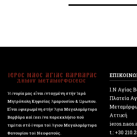
ΕΠΙΚΟΙΝΩ
Ι.Ν Αγίας 
Ἡ ἐνορία μας εἶναι ἐνταγμένη στήν Ἱερά
Πλατεία Αγ
Μητρόπολη Κηφισίας Ἁμαρουσίου & Ὠρωπου.
Μεταμόρφ
Εἶναι ἀφιερωμένη στήν Ἅγια Μεγαλομάρτυρα
Αττική
Βαρβάρα καί ἔχει ἕνα παρεκκλήσιο πού
ieros.naos
τιμᾶται στό ὄνομα τοῦ Ἁγιου Μεγαλομάρτυρα
t.: +30 210.
Φανουρίου τοῦ Νεοφανούς.