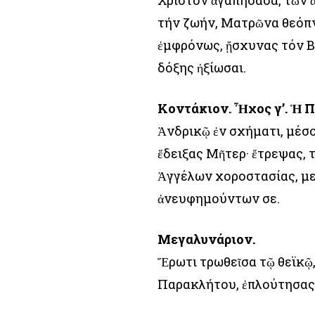
Χριστόν ἀγαπήσασα, τῶν 
τήν ζωήν, Ματρῶνα θεόπν
ἐμφρόνως, ᾔσχυνας τόν Β
δόξης ἠξίωσαι.
Κοντάκιον. Ἦχος γ’. Ἡ 
Ἀνδρικῷ ἐν σχήματι, μέσ
ἔδειξας Μῆτερ· ἔτρεψας,
Ἀγγέλων χοροστασίας, με
ἀνευφημούντων σε.
Μεγαλυνάριον.
Ἔρωτι τρωθεῖσα τῷ θεϊκῷ,
Παρακλήτου, ἐπλούτησας 