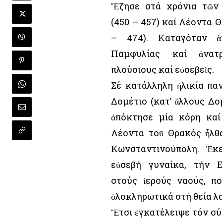
Ἔζησε στά χρόνια τῶν
(450 – 457) καί Λέοντα 
– 474). Καταγόταν 
Παμφυλίας καί ἀνατ
πλούσιους καί εὐσεβεῖς.
Σέ κατάλληλη ἡλικία πα
Δομέτιο (κατ’ ἄλλους Δο
ἀπόκτησε μία κόρη καί
Λέοντα τοῦ Θρακός ἦλθ
Κωνσταντινούπολη. Ἐκ
εὐσεβή γυναίκα, τήν Ε
στούς ἱερούς ναούς, π
ὁλοκληρωτικά στή θεία λα
Ἔτσι ἐγκατέλειψε τόν σύ