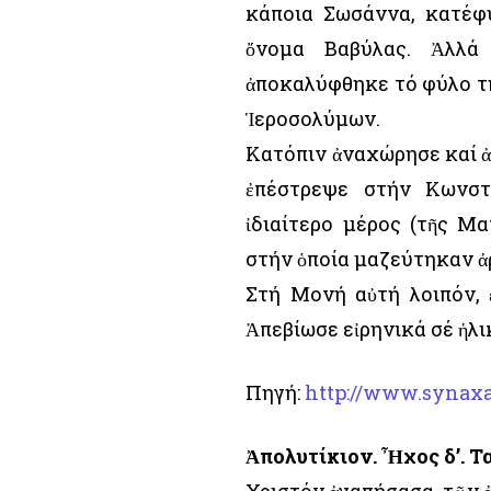
κάποια Σωσάννα, κατέφ
ὄνομα Βαβύλας. Ἀλλά
ἀποκαλύφθηκε τό φύλο τη
Ἱεροσολύμων.
Κατόπιν ἀναχώρησε καί ἀπ
ἐπέστρεψε στήν Κωνστ
ἰδιαίτερο μέρος (τῆς Μ
στήν ὁποία μαζεύτηκαν ἀ
Στή Μονή αὐτή λοιπόν, 
Ἀπεβίωσε εἰρηνικά σέ ἡλι
Πηγή:
http://www.synaxa
Ἀπολυτίκιον. Ἦχος δ’. Τ