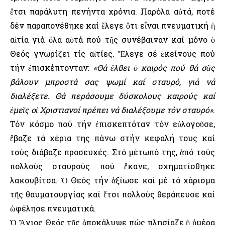
ἔτσι παράλυτη πενήντα χρόνια. Παρόλα αὐτά, ποτέ
δέν παραπονέθηκε καί ἔλεγε ὅτι εἶναι πνευματική ἡ
αἰτία γιά ὅλα αὐτά πού τῆς συνέβαιναν καί μόνο ὁ
Θεός γνωρίζει τίς αἰτίες. Ἔλεγε σέ ἐκείνους πού
τήν ἐπισκέπτονταν:
«Θά ἔλθει ὁ καιρός πού θά σᾶς
βάλουν μπροστά σας ψωμί καί σταυρό, γιά νά
διαλέξετε. Θά περάσουμε δύσκολους καιρούς καί
ἐμεῖς οἱ Χριστιανοί πρέπει νά διαλέξουμε τόν σταυρό»
.
Τόν κόσμο πού τήν ἐπισκεπτόταν τόν εὐλογοῦσε,
ἔβαζε τά χέρια της πάνω στήν κεφαλή τους καί
τούς διάβαζε προσευχές. Στό μέτωπό της, ἀπό τούς
πολλούς σταυρούς πού ἔκανε, σχηματίσθηκε
λακουβίτσα. Ὁ Θεός τήν ἀξίωσε καί μέ τό χάρισμα
τῆς θαυματουργίας καί ἔτσι πολλούς θεράπευσε καί
ὠφέλησε πνευματικά.
Ὁ Ἅγιος Θεός τῆς ἀποκάλυψε πώς πλησίαζε ἡ ἡμέρα