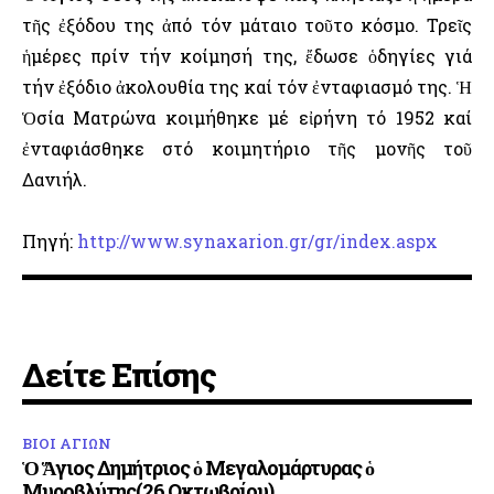
τῆς ἐξόδου της ἀπό τόν μάταιο τοῦτο κόσμο. Τρεῖς
ἡμέρες πρίν τήν κοίμησή της, ἔδωσε ὁδηγίες γιά
τήν ἐξόδιο ἀκολουθία της καί τόν ἐνταφιασμό της. Ἡ
Ὁσία Ματρώνα κοιμήθηκε μέ εἰρήνη τό 1952 καί
ἐνταφιάσθηκε στό κοιμητήριο τῆς μονῆς τοῦ
Δανιήλ.
Πηγή:
http://www.synaxarion.gr/gr/index.aspx
Δείτε Επίσης
ΒΙΟΙ ΑΓΙΩΝ
Ὁ Ἅγιος Δημήτριος ὁ Μεγαλομάρτυρας ὁ
Μυροβλύτης(26 Οκτωβρίου)