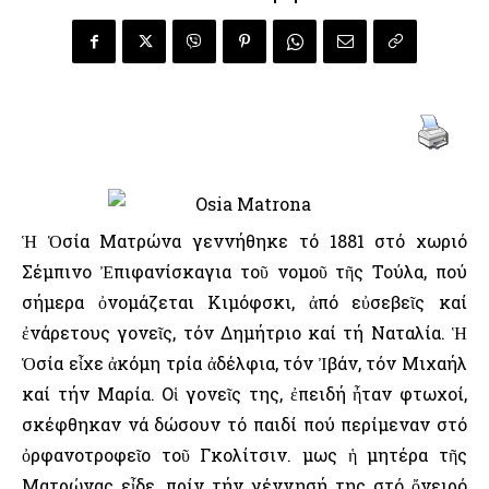
Ἡ Ὁσία Ματρώνα γεννήθηκε τό 1881 στό χωριό
Σέμπινο Ἐπιφανίσκαγια τοῦ νομοῦ τῆς Τούλα, πού
σήμερα ὀνομάζεται Κιμόφσκι, ἀπό εὐσεβεῖς καί
ἐνάρετους γονεῖς, τόν Δημήτριο καί τή Ναταλία. Ἡ
Ὁσία εἶχε ἀκόμη τρία ἀδέλφια, τόν Ἰβάν, τόν Μιχαήλ
καί τήν Μαρία. Οἱ γονεῖς της, ἐπειδή ἦταν φτωχοί,
σκέφθηκαν νά δώσουν τό παιδί πού περίμεναν στό
ὀρφανοτροφεῖο τοῦ Γκολίτσιν. Ὅμως ἡ μητέρα τῆς
Ματρώνας εἶδε, πρίν τήν γέννησή της στό ὄνειρό