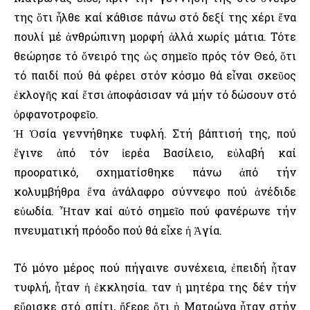
της ὅτι ἦλθε καί κάθισε πάνω στό δεξί της χέρι ἕνα
πουλί μέ ἀνθρώπινη μορφή ἀλλά χωρίς μάτια. Τότε
θεώρησε τό ὄνειρό της ὡς σημεῖο πρός τόν Θεό, ὅτι
τό παιδί πού θά φέρει στόν κόσμο θά εἶναι σκεῦος
ἐκλογῆς καί ἔτσι ἀποφάσισαν νά μήν τό δώσουν στό
ὀρφανοτροφεῖο.
Ἡ Ὁσία γεννήθηκε τυφλή. Στή βάπτισή της, πού
ἔγινε ἀπό τόν ἱερέα Βασίλειο, εὐλαβή καί
προορατικό, σχηματίσθηκε πάνω ἀπό τήν
κολυμβήθρα ἕνα ἀνάλαφρο σύννεφο πού ἀνέδιδε
εὐωδία. Ἦταν καί αὐτό σημεῖο πού φανέρωνε τήν
πνευματική πρόοδο πού θά εἶχε ἡ Ἁγία.
Τό μόνο μέρος πού πήγαινε συνέχεια, ἐπειδή ἦταν
τυφλή, ἦταν ἡ ἐκκλησία. Ὅταν ἡ μητέρα της δέν τήν
εὕρισκε στό σπίτι, ἤξερε ὅτι ἡ Ματρώνα ἦταν στήν