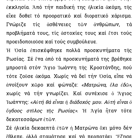
ἐκκλησία. Ἀπό τήν παιδική της ἡλικία ἀκόμη, τῆς
εἶχε δοθεῖ τό προορατικό καί διορατικό χάρισμα.
Γνώριζε τίς ἀσθένειες τῶν ἀνθρώπων, τά
προβλήματά τους, τίς ἀστοχίες τους καί ἔτσι τούς
προειδοποιοῦσε καί τούς συμβούλευε.
Ἡ Ὁσία ἐπισκέφθηκε πολλά προσκυνήματα τῆς
Ρωσίας. Σέ ἕνα ἀπό τά προσκυνήματά της βρέθηκε
μπροστά στόν Ἅγιο Ἰωάννη τῆς Κροστάνδης, πού
τότε ζοῦσε ἀκόμα. Χωρίς νά δεῖ τήν Ὁσία, εἶπε νά
ἀνοίξουν χῶρο καί φώναζε:
«Ματρώνα, ἔλα ἐδῶ»
,
χωρίς νά τήν γνωρίζει. Καί συνέχισε ὁ Ἅγιος
Ἰωάννης:
«Αὐτή θά εἶναι ἡ διάδοχός μου. Αὐτή εἶναι ὁ
ὄγδοος στῦλος τῆς Ρωσίας»
. Ἡ Ἁγία ἦταν τότε
δεκατεσσάρων ἐτῶν.
Σέ ἡλικία δεκαεπτά ἐτῶν ἡ Ματρώνα ὄχι μόνο δέν
ἔβλεπε, ἀλλά σταμάτησε καί νά περπατάει. Ἔζησε