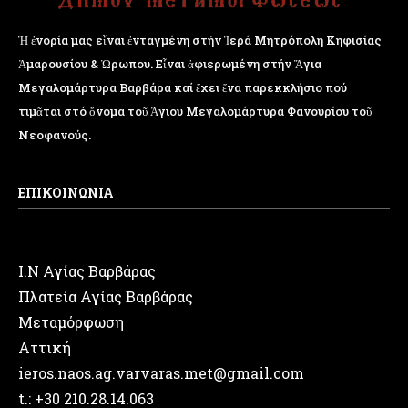
Ἡ ἐνορία μας εἶναι ἐνταγμένη στήν Ἱερά Μητρόπολη Κηφισίας
Ἁμαρουσίου & Ὠρωπου. Εἶναι ἀφιερωμένη στήν Ἅγια
Μεγαλομάρτυρα Βαρβάρα καί ἔχει ἕνα παρεκκλήσιο πού
τιμᾶται στό ὄνομα τοῦ Ἁγιου Μεγαλομάρτυρα Φανουρίου τοῦ
Νεοφανούς.
ΕΠΙΚΟΙΝΩΝΙΑ
Ι.Ν Αγίας Βαρβάρας
Πλατεία Αγίας Βαρβάρας
Μεταμόρφωση
Αττική
ieros.naos.ag.varvaras.met@gmail.com
t.: +30 210.28.14.063