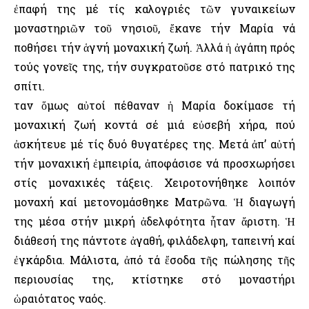
ἐπαφή της μέ τίς καλογριές τῶν γυναικείων
μοναστηριῶν τοῦ νησιοῦ, ἔκανε τήν Μαρία νά
ποθήσει τήν ἁγνή μοναχική ζωή. Ἀλλά ἡ ἀγάπη πρός
τούς γονεῖς της, τήν συγκρατοῦσε στό πατρικό της
σπίτι.
Ὅταν ὅμως αὐτοί πέθαναν ἡ Μαρία δοκίμασε τή
μοναχική ζωή κοντά σέ μιά εὐσεβή χήρα, πού
ἀσκήτευε μέ τίς δυό θυγατέρες της. Μετά ἀπ’ αὐτή
τήν μοναχική ἐμπειρία, ἀποφάσισε νά προσχωρήσει
στίς μοναχικές τάξεις. Χειροτονήθηκε λοιπόν
μοναχή καί μετονομάσθηκε Ματρῶνα. Ἡ διαγωγή
της μέσα στήν μικρή ἀδελφότητα ἦταν ἄριστη. Ἡ
διάθεσή της πάντοτε ἀγαθή, φιλάδελφη, ταπεινή καί
ἐγκάρδια. Μάλιστα, ἀπό τά ἔσοδα τῆς πώλησης τῆς
περιουσίας της, κτίστηκε στό μοναστήρι
ὡραιότατος ναός.