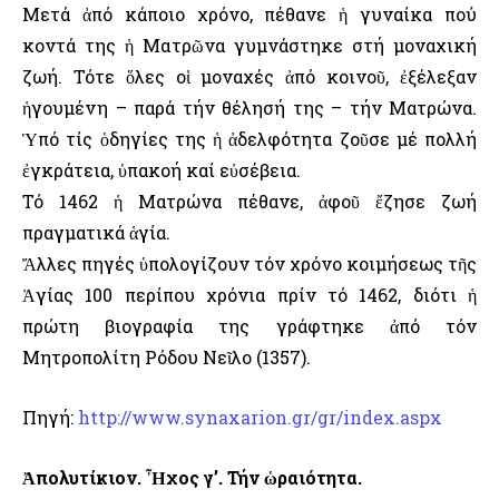
Μετά ἀπό κάποιο χρόνο, πέθανε ἡ γυναίκα πού
κοντά της ἡ Ματρῶνα γυμνάστηκε στή μοναχική
ζωή. Τότε ὅλες οἱ μοναχές ἀπό κοινοῦ, ἐξέλεξαν
ἡγουμένη – παρά τήν θέλησή της – τήν Ματρώνα.
Ὑπό τίς ὁδηγίες της ἡ ἀδελφότητα ζοῦσε μέ πολλή
ἐγκράτεια, ὑπακοή καί εὐσέβεια.
Τό 1462 ἡ Ματρώνα πέθανε, ἀφοῦ ἔζησε ζωή
πραγματικά ἁγία.
Ἄλλες πηγές ὑπολογίζουν τόν χρόνο κοιμήσεως τῆς
Ἁγίας 100 περίπου χρόνια πρίν τό 1462, διότι ἡ
πρώτη βιογραφία της γράφτηκε ἀπό τόν
Μητροπολίτη Ρόδου Νεῖλο (1357).
Πηγή:
http://www.synaxarion.gr/gr/index.aspx
Ἀπολυτίκιον. Ἦχος γ’. Τήν ὡραιότητα.