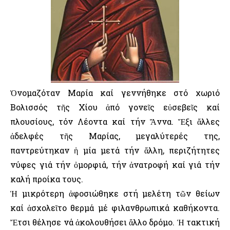
Ὁνομαζόταν Μαρία καί γεννήθηκε στό χωριό
Βολισσός τῆς Χίου ἀπό γονεῖς εὐσεβεῖς καί
πλουσίους, τόν Λέοντα καί τήν Ἄννα. Ἕξι ἄλλες
ἀδελφές τῆς Μαρίας, μεγαλύτερές της,
παντρεύτηκαν ἡ μία μετά τήν ἄλλη, περιζήτητες
νύφες γιά τήν ὀμορφιά, τήν ἀνατροφή καί γιά τήν
καλή προίκα τους.
Ἡ μικρότερη ἀφοσιώθηκε στή μελέτη τῶν θείων
καί ἀσχολεῖτο θερμά μέ φιλανθρωπικά καθήκοντα.
Ἔτσι θέλησε νά ἀκολουθήσει ἄλλο δρόμο. Ἡ τακτική