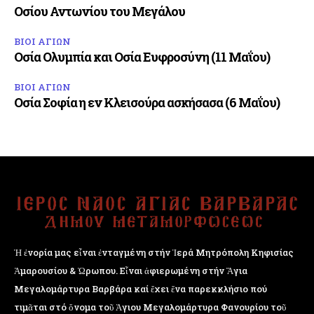
Οσίου Αντωνίου του Μεγάλου
ΒΙΟΙ ΑΓΙΩΝ
Οσία Ολυμπία και Οσία Ευφροσύνη (11 Μαΐου)
ΒΙΟΙ ΑΓΙΩΝ
Οσία Σοφία η εν Κλεισούρα ασκήσασα (6 Μαΐου)
Ἡ ἐνορία μας εἶναι ἐνταγμένη στήν Ἱερά Μητρόπολη Κηφισίας
Ἁμαρουσίου & Ὠρωπου. Εἶναι ἀφιερωμένη στήν Ἅγια
Μεγαλομάρτυρα Βαρβάρα καί ἔχει ἕνα παρεκκλήσιο πού
τιμᾶται στό ὄνομα τοῦ Ἁγιου Μεγαλομάρτυρα Φανουρίου τοῦ