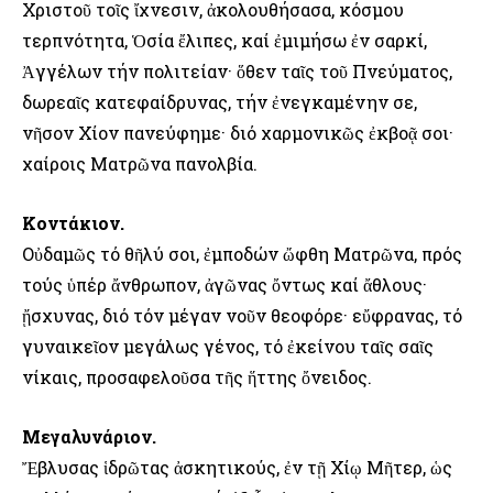
Χριστοῦ τοῖς ἴχνεσιν, ἀκολουθήσασα, κόσμου
τερπνότητα, Ὁσία ἔλιπες, καί ἐμιμήσω ἐν σαρκί,
Ἀγγέλων τήν πολιτείαν· ὅθεν ταῖς τοῦ Πνεύματος,
δωρεαῖς κατεφαίδρυνας, τήν ἐνεγκαμένην σε,
νῆσον Χίον πανεύφημε· διό χαρμονικῶς ἐκβοᾷ σοι·
χαίροις Ματρῶνα πανολβία.
Κοντάκιον.
Οὐδαμῶς τό θῆλύ σοι, ἐμποδών ὤφθη Ματρῶνα, πρός
τούς ὑπέρ ἄνθρωπον, ἀγῶνας ὄντως καί ἄθλους·
ᾔσχυνας, διό τόν μέγαν νοῦν θεοφόρε· εὔφρανας, τό
γυναικεῖον μεγάλως γένος, τό ἐκείνου ταῖς σαῖς
νίκαις, προσαφελοῦσα τῆς ἥττης ὄνειδος.
Μεγαλυνάριον.
Ἔβλυσας ἱδρῶτας ἀσκητικούς, ἐν τῇ Χίῳ Μῆτερ, ὡς