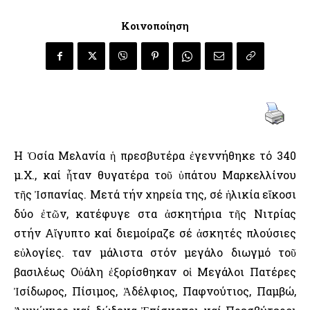
Κοινοποίηση
Η Ὁσία Μελανία ἡ πρεσβυτέρα ἐγεννήθηκε τό 340
μ.Χ., καί ἦταν θυγατέρα τοῦ ὑπάτου Μαρκελλίνου
τῆς Ἰσπανίας. Μετά τήν χηρεία της, σέ ἡλικία εἴκοσι
δύο ἐτῶν, κατέφυγε στα ἀσκητήρια τῆς Νιτρίας
στήν Αἴγυπτο καί διεμοίραζε σέ ἀσκητές πλούσιες
εὐλογίες. Ὅταν μάλιστα στόν μεγάλο διωγμό τοῦ
βασιλέως Οὐάλη ἐξορίσθηκαν οἱ Μεγάλοι Πατέρες
Ἰσίδωρος, Πίσιμος, Ἀδέλφιος, Παφνούτιος, Παμβώ,