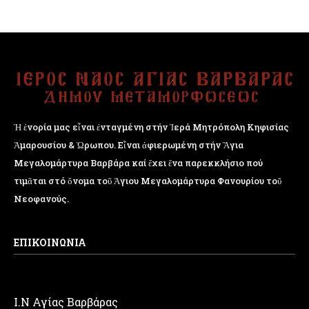
Ἡ ἐνορία μας εἶναι ἐνταγμένη στήν Ἱερά Μητρόπολη Κηφισίας
Ἁμαρουσίου & Ὠρωπου. Εἶναι ἀφιερωμένη στήν Ἅγια
Μεγαλομάρτυρα Βαρβάρα καί ἔχει ἕνα παρεκκλήσιο πού
τιμᾶται στό ὄνομα τοῦ Ἁγιου Μεγαλομάρτυρα Φανουρίου τοῦ
Νεοφανούς.
ΕΠΙΚΟΙΝΩΝΙΑ
Ι.Ν Αγίας Βαρβάρας