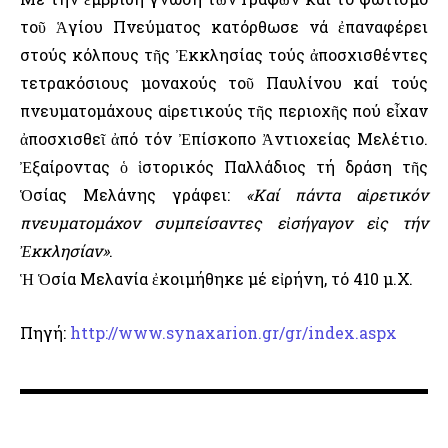
τοῦ Ἁγίου Πνεύματος κατόρθωσε νά ἐπαναφέρει
στούς κόλπους τῆς Ἐκκλησίας τούς ἀποσχισθέντες
τετρακόσιους μοναχούς τοῦ Παυλίνου καί τούς
πνευματομάχους αἱρετικούς τῆς περιοχῆς πού εἶχαν
ἀποσχισθεῖ ἀπό τόν Ἐπίσκοπο Ἀντιοχείας Μελέτιο.
Ἐξαίροντας ὁ ἱστορικός Παλλάδιος τή δράση τῆς
Ὁσίας Μελάνης γράφει:
«Καί πάντα αἱρετικόν
πνευματομάχον συμπείσαντες εἰσήγαγον εἰς τήν
Ἐκκλησίαν»
.
Ἡ Ὁσία Μελανία ἐκοιμήθηκε μέ εἰρήνη, τό 410 μ.Χ.
Πηγή:
http://www.synaxarion.gr/gr/index.aspx