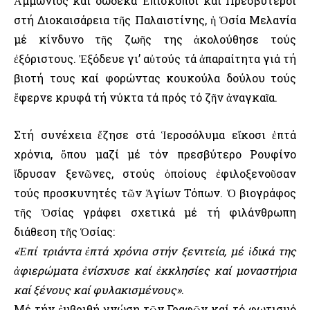
Ἀμμώνιος καί δώδεκα Ἐπίσκοποι καί Πρεσβύτεροι
στή Διοκαισάρεια τῆς Παλαιστίνης, ἡ Ὁσία Μελανία
μέ κίνδυνο τῆς ζωῆς της ἀκολούθησε τούς
ἐξόριστους. Ἐξόδευε γι’ αὐτούς τά ἀπαραίτητα γιά τή
βιοτή τους καί φορώντας κουκούλα δούλου τούς
ἔφερνε κρυφά τή νύκτα τά πρός τό ζῆν ἀναγκαῖα.
Στή συνέχεια ἔζησε στά Ἱεροσόλυμα εἴκοσι ἑπτά
χρόνια, ὅπου μαζί μέ τόν πρεσβύτερο Ρουφίνο
ἴδρυσαν ξενῶνες, στούς ὁποίους ἐφιλοξενοῦσαν
τούς προσκυνητές τῶν Ἁγίων Τόπων. Ὁ βιογράφος
τῆς Ὁσίας γράφει σχετικά μέ τή φιλάνθρωπη
διάθεση τῆς Ὁσίας:
«Ἐπί τριάντα ἑπτά χρόνια στήν ξενιτεία, μέ ἰδικά της
ἀφιερώματα ἐνίσχυσε καί ἐκκλησίες καί μοναστήρια
καί ξένους καί φυλακισμένους»
.
Μέ τήν ἐμβριθή γνώση τῶν Γραφῶν καί τό φωτισμό