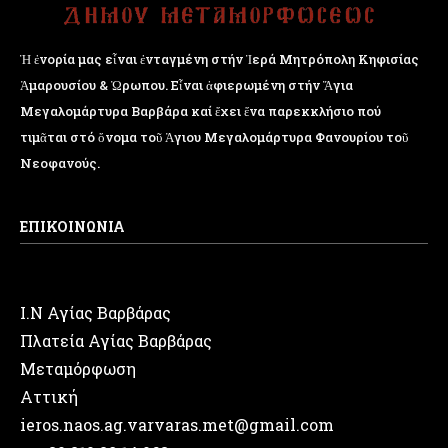
Ἡ ἐνορία μας εἶναι ἐνταγμένη στήν Ἱερά Μητρόπολη Κηφισίας
Ἁμαρουσίου & Ὠρωπου. Εἶναι ἀφιερωμένη στήν Ἅγια
Μεγαλομάρτυρα Βαρβάρα καί ἔχει ἕνα παρεκκλήσιο πού
τιμᾶται στό ὄνομα τοῦ Ἁγιου Μεγαλομάρτυρα Φανουρίου τοῦ
Νεοφανούς.
ΕΠΙΚΟΙΝΩΝΙΑ
Ι.Ν Αγίας Βαρβάρας
Πλατεία Αγίας Βαρβάρας
Μεταμόρφωση
Αττική
ieros.naos.ag.varvaras.met@gmail.com