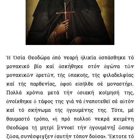
Ἡ Ὁσία Θεοδώρα ἀπό νεαρή ἡλικία ἀσπάσθηκε τό
μοναχικό βίο καί ἀσκήθηκε στόν ἀγώνα τῶν
μοναχικῶν ἀρετῶν, τῆς ὑπακοῆς, τῆς φιλαδελφίας
καί τῆς παρθενίας, ἀφοῦ εἰσῆλθε σέ μοναστήρι.
Πολλά χρόνια μετά τήν ὁσιακή κοίμησή της,
ἀνοίχθηκε ὁ τάφος της γιά νά ἐναποτεθεῖ σέ αὐτόν
καί τό σκήνωμα τῆς ἡγουμένης της. Τότε, μέ
θαυμαστό τρόπο, «ἡ πρό πολλοῦ νεκρά κειμένη
Θεοδώρα τῇ μητρί [ἐννοεῖ τήν ἡγουμένη] ὥσπερ
ζῶσα, συνέσφιγξεν ἑαυτήν τόπον δοῦσα». Ἔκτοτε τό