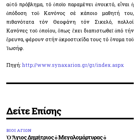
αὐτό πρόβλημα, τό ὁποῖο παραμένει ἀνοικτό, εἶναι ἡ
ἀπόδοση τοῦ Κανόνος σέ κάποιο μαθητή του,
πιθανότατα τόν Θεοφάνη τόν Σικελό, πολλοί
Κανόνες τοῦ ὁποίου, ὅπως ἔχει διαπιστωθεῖ ἀπό τήν
ἔρευνα, φέρουν στήν ἀκροστιχίδα τους τό ὄνομα τοῦ
Ἰωσήφ.
Πηγή:
http://www.synaxarion.gr/gr/index.aspx
Δείτε Επίσης
ΒΙΟΙ ΑΓΙΩΝ
Ὁ Ἅγιος Δημήτριος ὁ Μεγαλομάρτυρας ὁ