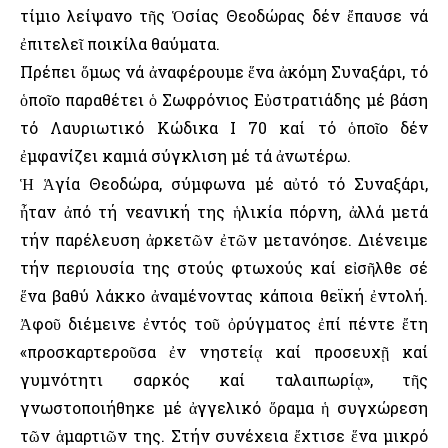
τίμιο λείψανο τῆς Ὁσίας Θεοδώρας δέν ἔπαυσε νά
ἐπιτελεῖ ποικίλα θαύματα.
Πρέπει ὅμως νά ἀναφέρουμε ἕνα ἀκόμη Συναξάρι, τό
ὁποῖο παραθέτει ὁ Σωφρόνιος Εὐστρατιάδης μέ βάση
τό Λαυριωτικό Κώδικα Ι 70 καί τό ὁποῖο δέν
ἐμφανίζει καμιά σύγκλιση μέ τά ἀνωτέρω.
Ἡ Ἁγία Θεοδώρα, σύμφωνα μέ αὐτό τό Συναξάρι,
ἦταν ἀπό τή νεανική της ἡλικία πόρνη, ἀλλά μετά
τήν παρέλευση ἀρκετῶν ἐτῶν μετανόησε. Διένειμε
τήν περιουσία της στούς φτωχούς καί εἰσῆλθε σέ
ἕνα βαθύ λάκκο ἀναμένοντας κάποια θεϊκή ἐντολή.
Ἀφοῦ διέμεινε ἐντός τοῦ ὀρύγματος ἐπί πέντε ἔτη
«προσκαρτεροῦσα ἐν νηστείᾳ καί προσευχῇ καί
γυμνότητι σαρκός καί ταλαιπωρίᾳ», τῆς
γνωστοποιήθηκε μέ ἀγγελικό ὅραμα ἡ συγχώρεση
τῶν ἁμαρτιῶν της. Στήν συνέχεια ἔχτισε ἕνα μικρό