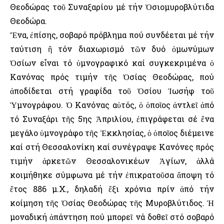
Θεοδώρας τοῦ Συναξαρίου μέ τήν Ὁσιομυροβλύτιδα
Θεοδώρα.
Ἕνα, ἐπίσης, σοβαρό πρόβλημα πού συνδέεται μέ τήν
ταύτιση ἢ τόν διαχωρισμό τῶν δυό ὁμωνύμων
Ὁσίων εἶναι τό ὑμνογραφικό καί συγκεκριμένα ὁ
Κανόνας πρός τιμήν τῆς Ὁσίας Θεοδώρας, πού
ἀποδίδεται στή γραφίδα τοῦ Ὁσίου Ἰωσήφ τοῦ
Ὑμνογράφου. Ὁ Κανόνας αὐτός, ὁ ὁποῖος ἀντλεῖ ἀπό
τό Συναξάρι τῆς 5ης Ἀπριλίου, ἐπιγράφεται σέ ἕνα
μεγάλο ὑμνογράφο τῆς Ἐκκλησίας, ὁ ὁποῖος διέμεινε
καί στή Θεσσαλονίκη καί συνέγραψε Κανόνες πρός
τιμήν ἀρκετῶν Θεσσαλονικέων Ἁγίων, ἀλλά
κοιμήθηκε σύμφωνα μέ τήν ἐπικρατοῦσα ἄποψη τό
ἔτος 886 μ.Χ., δηλαδή ἕξι χρόνια πρίν ἀπό τήν
κοίμηση τῆς Ὁσίας Θεοδώρας τῆς Μυροβλύτιδος. Ἡ
μοναδική ἀπάντηση πού μπορεῖ νά δοθεῖ στό σοβαρό