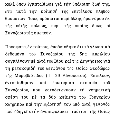
κελί, ὅπου ἐγκαταβίωσε γιά τήν ὑπόλοιπη ζωή της,
ἐνῷ μετά τήν κοίμησή της ἐπιτέλεσε πλῆθος
θαυμάτων. Ἴσως πρόκειται περί ἄλλης ὁμωνύμου ἐκ
τῆς αὐτῆς πόλεως, περί τῆς ὁποίας ὅμως οἱ
Συναξαριστές σιωποῦν.
Πρόσφατα, ἐν τούτοις, ἀποδείχθηκε ὅτι τά γλωσσικά
δεδομένα τοῦ Συναξαρίου τῆς 5ης Ἀπριλίου
συγκλίνουν μέ αὐτά τοῦ Βίου καί τῆς Διηγήσεως γιά
τή μετακομιδή τοῦ λειψάνου τῆς Ὁσίας Θεοδώρας
τῆς Μυροβλύτιδος († 29 Αὐγούστου). Ἐπιπλέον,
ἐντοπίσθηκαν καί ἐσωτερικά στοιχεῖα τοῦ
Συναξαρίου, πού καταδεικνύουν τή νοηματική
σχέση του μέ τά δύο κείμενα τοῦ Γρηγορίου
κληρικοῦ καί τήν ἐξάρτησή του ἀπό αὐτά, γεγονός
πού ὁδηγεῖ στήν ἀνεπιφύλακτη ταύτιση τῆς Ὁσίας