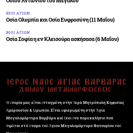
Οσίου Αντωνίου του Μεγάλου
ΒΙΟΙ ΑΓΙΩΝ
Οσία Ολυμπία και Οσία Ευφροσύνη (11 Μαΐου)
ΒΙΟΙ ΑΓΙΩΝ
Οσία Σοφία η εν Κλεισούρα ασκήσασα (6 Μαΐου)
Ἡ ἐνορία μας εἶναι ἐνταγμένη στήν Ἱερά Μητρόπολη Κηφισίας
Ἁμαρουσίου & Ὠρωπου. Εἶναι ἀφιερωμένη στήν Ἅγια
Μεγαλομάρτυρα Βαρβάρα καί ἔχει ἕνα παρεκκλήσιο πού
τιμᾶται στό ὄνομα τοῦ Ἁγιου Μεγαλομάρτυρα Φανουρίου τοῦ