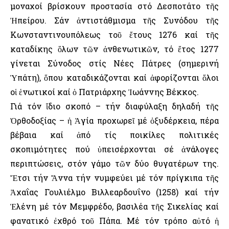
μοναχοί βρίσκουν προστασία στό Δεσποτάτο τῆς
Ἠπείρου. Σάν ἀντιστάθμισμα τῆς Συνόδου τῆς
Κωνσταντινουπόλεως τοῦ ἔτους 1276 καί τῆς
καταδίκης ὅλων τῶν ἀνθενωτικῶν, τό ἔτος 1277
γίνεται Σύνοδος στίς Νέες Πάτρες (σημερινή
Ὑπάτη), ὅπου καταδικάζονται καί ἀφορίζονται ὅλοι
οἱ ἑνωτικοί καί ὁ Πατριάρχης Ἰωάννης Βέκκος.
Γιά τόν ἴδιο σκοπό – τήν διαφύλαξη δηλαδή τῆς
Ὀρθοδοξίας – ἡ Ἁγία προχωρεῖ μέ ὀξυδέρκεια, πέρα
βέβαια καί ἀπό τίς ποικίλες πολιτικές
σκοπιμότητες πού ὑπεισέρχονται σέ ἀνάλογες
περιπτώσεις, στόν γάμο τῶν δύο θυγατέρων της.
Ἔτσι τήν Ἄννα τήν νυμφεύει μέ τόν πρίγκιπα τῆς
Ἀχαΐας Γουλιέλμο Βιλλεαρδουΐνο (1258) καί τήν
Ἑλένη μέ τόν Μεμφρέδο, βασιλέα τῆς Σικελίας καί
φανατικό ἐχθρό τοῦ Πάπα. Μέ τόν τρόπο αὐτό ἡ