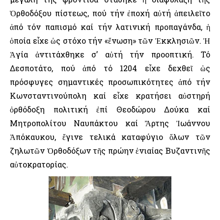
Ὀρθοδόξου πίστεως, πού τήν ἐποχή αὐτή ἀπειλεῖτο
ἀπό τόν παπισμό καί τήν λατινική προπαγάνδα, ἡ
ὁποία εἶχε ὡς στόχο τήν «ἕνωση» τῶν Ἐκκλησιῶν. Ἡ
Ἁγία ἀντιτάχθηκε σ’ αὐτή τήν προοπτική. Τό
Δεσποτάτο, πού ἀπό τό 1204 εἶχε δεχθεῖ ὡς
πρόσφυγες σημαντικές προσωπικότητες ἀπό τήν
Κωνσταντινούπολη καί εἶχε κρατήσει αὐστηρή
ὀρθόδοξη πολιτική ἐπί Θεοδώρου Δούκα καί
Μητροπολίτου Ναυπάκτου καί Ἄρτης Ἰωάννου
Ἀπόκαυκου, ἔγινε τελικά καταφύγιο ὅλων τῶν
ζηλωτῶν Ὀρθοδόξων τῆς πρώην ἑνιαίας Βυζαντινῆς
αὐτοκρατορίας.