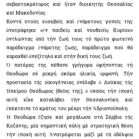
σεβαστοκράτορος καί ἦταν διοικητής Θεσσαλίας
καί Μακεδονίας.
Κοντά στούς εὐσεβεῖς καί ἐνάρετους γονεῖς της
ἀνατράφηκε «ἐν παιδείᾳ καί νουθεσίᾳ Κυρίου»
ἀντλώντας ἀπό τήν ζωή τους τό πρῶτο φωτεινό
παράδειγμα ἐνάρετης ζωῆς, παράδειγμα πού θά
χαραχθεῖ ἀνεξίτηλα καί στήν δική τους ζωή.
Ὁ πατέρας της πέθανε γρήγορα ἀφήνοντας τή
Θεοδώρα σέ μικρή ἀκόμα ἡλικία, ὀρφανή. Τήν
προστασία τῆς οἰκογένειας ἀνέλαβε ὁ Δούκας τῆς
Ἠπείρου Θεόδωρος (θεῖος της), ὁ ὁποῖος τήν ἐποχή
αὐτή εἶχε καταλάβει τήν Θεσσαλονίκη καί
ἐπέκτεινε τό κράτος του μέχρι τήν Ἀδριανούπολη.
Ἡ Θεοδώρα ἔζησε καί μεγάλωσε στά Σέρβια τῆς
Κοζάνης, μία σημαντική πόλη μέ στρατηγική θέση
τήν ἐποχή αὐτή. Ἀνατρέφεται μαζί μέ τά ἀδέλφια