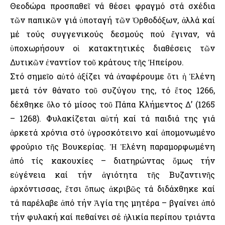
Θεοδώρα προσπαθεῖ νά θέσει φραγμό στά σχέδια
τῶν παπικῶν γιά ὑποταγή τῶν Ὀρθοδόξων, ἀλλά καί
μέ τούς συγγενικούς δεσμούς πού ἔγιναν, νά
ὑποχωρήσουν οἱ κατακτητικές διαθέσεις τῶν
Δυτικῶν ἐναντίον τοῦ κράτους τῆς Ἠπείρου.
Στό σημεῖο αὐτό ἀξίζει νά ἀναφέρουμε ὅτι ἡ Ἑλένη
μετά τόν θάνατο τοῦ συζύγου της, τό ἔτος 1266,
δέχθηκε ὅλο τό μίσος τοῦ Πάπα Κλήμεντος Δ’ (1265
– 1268). Φυλακίζεται αὐτή καί τά παιδιά της γιά
ἀρκετά χρόνια στό ὑγροσκότεινο καί ἀπομονωμένο
φρούριο τῆς Βουκερίας. Ἡ Ἑλένη παραμορφωμένη
ἀπό τίς κακουχίες – διατηρώντας ὅμως τήν
εὐγένεια καί τήν ἁγιότητα τῆς Βυζαντινῆς
ἀρχόντισσας, ἔτσι ὅπως ἀκριβῶς τά διδάχθηκε καί
τά παρέλαβε ἀπό τήν Ἁγία της μητέρα – βγαίνει ἀπό
τήν φυλακή καί πεθαίνει σέ ἡλικία περίπου τριάντα