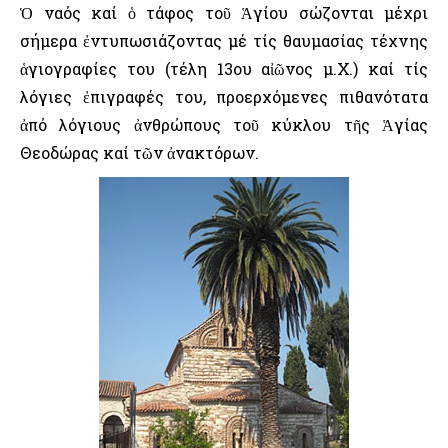
Ὁ ναός καί ὁ τάφος τοῦ Ἁγίου σώζονται μέχρι
σήμερα ἐντυπωσιάζοντας μέ τίς θαυμασίας τέχνης
ἁγιογραφίες του (τέλη 13ου αἰῶνος μ.Χ.) καί τίς
λόγιες ἐπιγραφές του, προερχόμενες πιθανότατα
ἀπό λόγιους ἀνθρώπους τοῦ κύκλου τῆς Ἁγίας
Θεοδώρας καί τῶν ἀνακτόρων.