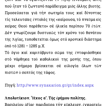
πού ἦταν τό ζωντανό παράδειγμα μιᾶς ἄλλης βιοτῆς.
Προσεύχεται γιά τήν σωτηρία τους καί δίνοντας
τίς τελευταῖες ἐντολές της «χαίρουσα, τό πνεῦμα εἰς
χεῖρας Θεοῦ παρέθετο» σέ ἡλικία περίπου 70 ἐτῶν.
Δέν γνωρίζουμε δυστυχῶς τόν χρόνο τοῦ θανάτου
τῆς Ἁγίας, τοποθετεῖται ὅμως στό χρονικό διάστημα
ἀπό τό 1281 – 1285 μ.Χ.
Τό ἅγιο καί χαριτόβρυτο σῶμα της ἐνταφιάσθηκε
στό νάρθηκα τοῦ καθολικοῦ της μονῆς της, ὅπου
μέχρι σήμερα βρίσκεται σέ εὐλογία ὅλων τῶν
πιστῶν ὁ σεπτός της τάφος.
Πηγή:
http://www.synaxarion.gr/gr/index.aspx
Ἀπολυτίκιον. Ἦχος α’. Τῆς ἐρήμου πολίτης.
Βασιλείου ἀξίας παριδοῦσα τήν εὔκλειαν, ἐγκρατείᾳ