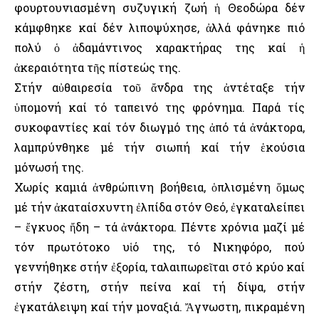
φουρτουνιασμένη συζυγική ζωή ἡ Θεοδώρα δέν
κάμφθηκε καί δέν λιποψύχησε, ἀλλά φάνηκε πιό
πολύ ὁ ἀδαμάντινος χαρακτήρας της καί ἡ
ἀκεραιότητα τῆς πίστεώς της.
Στήν αὐθαιρεσία τοῦ ἄνδρα της ἀντέταξε τήν
ὑπομονή καί τό ταπεινό της φρόνημα. Παρά τίς
συκοφαντίες καί τόν διωγμό της ἀπό τά ἀνάκτορα,
λαμπρύνθηκε μέ τήν σιωπή καί τήν ἑκούσια
μόνωσή της.
Χωρίς καμιά ἀνθρώπινη βοήθεια, ὁπλισμένη ὅμως
μέ τήν ἀκαταίσχυντη ἐλπίδα στόν Θεό, ἐγκαταλείπει
– ἔγκυος ἤδη – τά ἀνάκτορα. Πέντε χρόνια μαζί μέ
τόν πρωτότοκο υἱό της, τό Νικηφόρο, πού
γεννήθηκε στήν ἐξορία, ταλαιπωρεῖται στό κρύο καί
στήν ζέστη, στήν πείνα καί τή δίψα, στήν
ἐγκατάλειψη καί τήν μοναξιά. Ἄγνωστη, πικραμένη