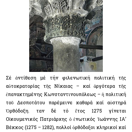
Σέ ἀντίθεση μέ τήν φιλενωτική πολιτική τῆς
αὐτοκρατορίας τῆς Νίκαιας – καί ἀργότερα τῆς
ἐπανακτημένης Κωνσταντινουπόλεως – ἡ πολιτική
τοῦ Δεσποτάτου παρέμεινε καθαρά καί αὐστηρά
Ὀρθόδοξη. Ὅταν δέ τό ἔτος 1275 γίνεται
Οἰκουμενικός Πατριάρχης ὁ ἑνωτικός Ἰωάννης ΙΑ’
Βέκκος (1275 – 1282), πολλοί ὀρθόδοξοι κληρικοί καί