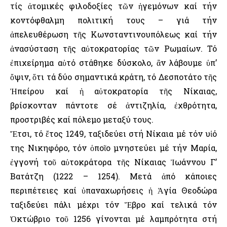
τίς ἀτομικές φιλοδοξίες τῶν ἡγεμόνων καί τήν
κοντόφθαλμη πολιτική τους – γιά τήν
ἀπελευθέρωση τῆς Κωνσταντινουπόλεως καί τήν
ἀνασύσταση τῆς αὐτοκρατορίας τῶν Ρωμαίων. Τό
ἐπιχείρημα αὐτό στάθηκε δύσκολο, ἂν λάβουμε ὑπ’
ὄψιν, ὅτι τά δύο σημαντικά κράτη, τό Δεσποτάτο τῆς
Ἠπείρου καί ἡ αὐτοκρατορία τῆς Νίκαιας,
βρίσκονταν πάντοτε σέ ἀντιζηλία, ἐχθρότητα,
προστριβές καί πόλεμο μεταξύ τους.
Ἔτσι, τό ἔτος 1249, ταξιδεύει στή Νίκαια μέ τόν υἱό
της Νικηφόρο, τόν ὁποῖο μνηστεύει μέ τήν Μαρία,
ἐγγονή τοῦ αὐτοκράτορα τῆς Νίκαιας Ἰωάννου Γ’
Βατάτζη (1222 – 1254). Μετά ἀπό κάποιες
περιπέτειες καί ὑπαναχωρήσεις ἡ Ἁγία Θεοδώρα
ταξιδεύει πάλι μέχρι τόν Ἕβρο καί τελικά τόν
Ὀκτώβριο τοῦ 1256 γίνονται μέ λαμπρότητα στή