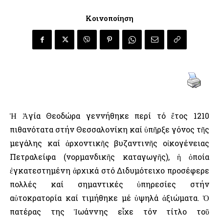
Κοινοποίηση
Ἡ Ἁγία Θεοδώρα γεννήθηκε περί τό ἔτος 1210
πιθανότατα στήν Θεσσαλονίκη καί ὑπῆρξε γόνος τῆς
μεγάλης καί ἀρχοντικῆς βυζαντινῆς οἰκογένειας
Πετραλείφα (νορμανδικῆς καταγωγῆς), ἡ ὁποία
ἐγκατεστημένη ἀρχικά στό Διδυμότειχο προσέφερε
πολλές καί σημαντικές ὑπηρεσίες στήν
αὐτοκρατορία καί τιμήθηκε μέ ὑψηλά ἀξιώματα. Ὁ
πατέρας της Ἰωάννης εἶχε τόν τίτλο τοῦ