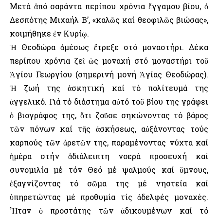
Μετά ἀπό σαράντα περίπου χρόνια ἔγγαμου βίου, ὁ
Δεσπότης Μιχαήλ Β’, «καλῶς καί θεοφιλῶς βιώσας»,
κοιμήθηκε ἐν Κυρίῳ.
Ἡ Θεοδώρα ἀμέσως ἔτρεξε στό μοναστήρι. Δέκα
περίπου χρόνια ζεῖ ὡς μοναχή στό μοναστήρι τοῦ
Ἁγίου Γεωργίου (σημερινή μονή Ἁγίας Θεοδώρας).
Ἡ ζωή της ἀσκητική καί τό πολίτευμά της
ἀγγελικό. Γιά τό διάστημα αὐτό τοῦ βίου της γράφει
ὁ βιογράφος της, ὅτι ζοῦσε σηκώνοντας τό βάρος
τῶν πόνων καί τῆς ἀσκήσεως, αὐξάνοντας τούς
καρπούς τῶν ἀρετῶν της, παραμένοντας νύχτα καί
ἡμέρα στήν ἀδιάλειπτη νοερά προσευχή καί
συνομιλία μέ τόν Θεό μέ ψαλμούς καί ὕμνους,
ἐξαγνίζοντας τό σῶμα της μέ νηστεία καί
ὑπηρετώντας μέ προθυμία τίς ἀδελφές μοναχές.
Ἦταν ὁ προστάτης τῶν ἀδικουμένων καί τό