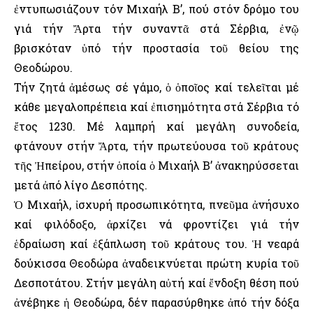
ἐντυπωσιάζουν τόν Μιχαήλ Β’, πού στόν δρόμο του
γιά τήν Ἄρτα τήν συναντᾶ στά Σέρβια, ἐνῷ
βρισκόταν ὑπό τήν προστασία τοῦ θείου της
Θεοδώρου.
Τήν ζητά ἀμέσως σέ γάμο, ὁ ὁποῖος καί τελεῖται μέ
κάθε μεγαλοπρέπεια καί ἐπισημότητα στά Σέρβια τό
ἔτος 1230. Μέ λαμπρή καί μεγάλη συνοδεία,
φτάνουν στήν Ἄρτα, τήν πρωτεύουσα τοῦ κράτους
τῆς Ἠπείρου, στήν ὁποία ὁ Μιχαήλ Β’ ἀνακηρύσσεται
μετά ἀπό λίγο Δεσπότης.
Ὁ Μιχαήλ, ἰσχυρή προσωπικότητα, πνεῦμα ἀνήσυχο
καί φιλόδοξο, ἀρχίζει νά φροντίζει γιά τήν
ἑδραίωση καί ἐξάπλωση τοῦ κράτους του. Ἡ νεαρά
δούκισσα Θεοδώρα ἀναδεικνύεται πρώτη κυρία τοῦ
Δεσποτάτου. Στήν μεγάλη αὐτή καί ἔνδοξη θέση πού
ἀνέβηκε ἡ Θεοδώρα, δέν παρασύρθηκε ἀπό τήν δόξα