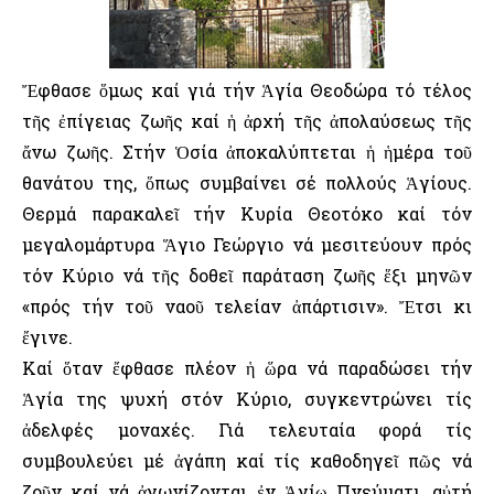
Ἔφθασε ὅμως καί γιά τήν Ἁγία Θεοδώρα τό τέλος
τῆς ἐπίγειας ζωῆς καί ἡ ἀρχή τῆς ἀπολαύσεως τῆς
ἄνω ζωῆς. Στήν Ὁσία ἀποκαλύπτεται ἡ ἡμέρα τοῦ
θανάτου της, ὅπως συμβαίνει σέ πολλούς Ἁγίους.
Θερμά παρακαλεῖ τήν Κυρία Θεοτόκο καί τόν
μεγαλομάρτυρα Ἅγιο Γεώργιο νά μεσιτεύουν πρός
τόν Κύριο νά τῆς δοθεῖ παράταση ζωῆς ἕξι μηνῶν
«πρός τήν τοῦ ναοῦ τελείαν ἀπάρτισιν». Ἔτσι κι
ἔγινε.
Καί ὅταν ἔφθασε πλέον ἡ ὥρα νά παραδώσει τήν
Ἁγία της ψυχή στόν Κύριο, συγκεντρώνει τίς
ἀδελφές μοναχές. Γιά τελευταία φορά τίς
συμβουλεύει μέ ἀγάπη καί τίς καθοδηγεῖ πῶς νά
ζοῦν καί νά ἀγωνίζονται ἐν Ἁγίῳ Πνεύματι, αὐτή