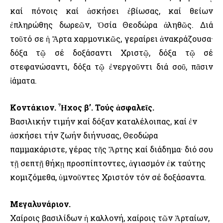
καί πόνοις καί ἀσκήσει ἐβίωσας, καί θείων
ἐπληρώθης δωρεῶν, Ὁσία Θεοδώρα ἀληθῶς. Διά
τοῦτό σε ἡ Ἄρτα χαρμονικῶς, γεραίρει ἀνακράζουσα·
δόξα τῷ σέ δοξάσαντι Χριστῷ, δόξα τῷ σέ
στεφανώσαντι, δόξα τῷ ἐνεργοῦντι διά σοῦ, πᾶσιν
ἰάματα.
Κοντάκιον. Ἦχος β’. Τούς ἀσφαλεῖς.
Βασιλικήν τιμήν καί δόξαν καταλέλοιπας, καί ἐν
ἀσκήσει τήν ζωήν διήνυσας, Θεοδώρα
παμμακάριστε, γέρας τῆς Ἄρτης καί διάδημα· διό σου
τῇ σεπτῇ θήκῃ προσπίπτοντες, ἁγιασμόν ἐκ ταύτης
κομιζόμεθα, ὑμνοῦντες Χριστόν τόν σέ δοξάσαντα.
Μεγαλυνάριον.
Χαίροις βασιλίδων ἡ καλλονή, χαίροις τῶν Ἀρταίων,