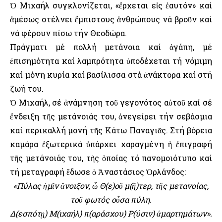
Ὁ Μιχαήλ συγκλονίζεται, «ἔρχεται εἰς ἐαυτόν» καί
ἀμέσως στέλνει ἔμπιστους ἀνθρώπους νά βροῦν καί
νά φέρουν πίσω τήν Θεοδώρα.
Πράγματι μέ πολλή μετάνοια καί ἀγάπη, μέ
ἐπισημότητα καί λαμπρότητα ὑποδέχεται τή νόμιμη
καί μόνη κυρία καί βασίλισσα στά ἀνάκτορα καί στή
ζωή του.
Ὁ Μιχαήλ, σέ ἀνάμνηση τοῦ γεγονότος αὐτοῦ καί σέ
ἔνδειξη τῆς μετάνοιάς του, ἀνεγείρει τήν σεβάσμια
καί περικαλλή μονή τῆς Κάτω Παναγιᾶς. Στή βόρεια
καμάρα ἐξωτερικά ὑπάρχει χαραγμένη ἡ ἐπιγραφή
τῆς μετάνοιάς του, τῆς ὁποίας τό πανομοιότυπο καί
τή μεταγραφή ἔδωσε ὁ Ἀναστάσιος Ὀρλάνδος:
«Πύλας ἡμῖν ἄνοιξον, ὦ Θ(ε)οῦ μ(ῆ)τερ, τῆς μετανοίας,
τοῦ φωτός οὖσα πύλη.
Δ(εσπότῃ) Μ(ιχαήλ) π(αράσχου) Ρ(ύσιν) ἁμαρτημάτων».