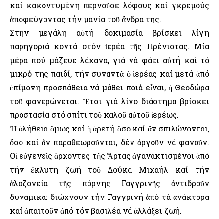
καί κακοντυμένη περνοῦσε λόφους καί γκρεμούς
ἀποφεύγοντας τήν μανία τοῦ ἄνδρα της.
Στήν μεγάλη αὐτή δοκιμασία βρίσκει λίγη
παρηγοριά κοντά στόν ἱερέα τῆς Πρένιστας. Μία
μέρα πού μάζευε λάχανα, γιά νά φάει αὐτή καί τό
μικρό της παιδί, τήν συναντᾶ ὁ ἱερέας καί μετά ἀπό
ἐπίμονη προσπάθεια νά μάθει ποιά εἶναι, ἡ Θεοδώρα
τοῦ φανερώνεται. Ἔτσι γιά λίγο διάστημα βρίσκει
προστασία στό σπίτι τοῦ καλοῦ αὐτοῦ ἱερέως.
Ἡ ἀλήθεια ὅμως καί ἡ ἀρετή ὅσο καί ἂν σπιλώνονται,
ὅσο καί ἂν παραθεωροῦνται, δέν ἀργοῦν νά φανοῦν.
Οἱ εὐγενεῖς ἄρχοντες τῆς Ἄρτας ἀγανακτισμένοι ἀπό
τήν ἔκλυτη ζωή τοῦ Δούκα Μιχαήλ καί τήν
ἀλαζονεία τῆς πόρνης Γαγγρινῆς ἀντιδροῦν
δυναμικά: διώχνουν τήν Γαγγρινή ἀπό τά ἀνάκτορα
καί ἀπαιτοῦν ἀπό τόν βασιλέα νά ἀλλάξει ζωή.