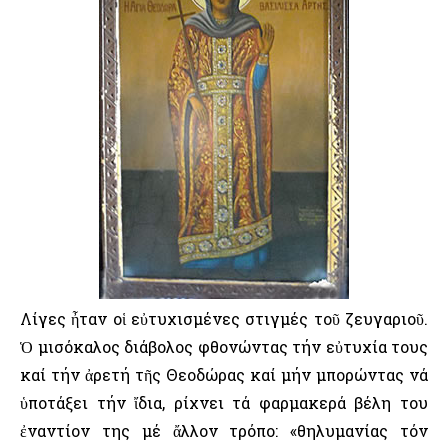
Λίγες ἦταν οἱ εὐτυχισμένες στιγμές τοῦ ζευγαριοῦ.
Ὁ μισόκαλος διάβολος φθονώντας τήν εὐτυχία τους
καί τήν ἀρετή τῆς Θεοδώρας καί μήν μπορώντας νά
ὑποτάξει τήν ἴδια, ρίχνει τά φαρμακερά βέλη του
ἐναντίον της μέ ἄλλον τρόπο: «θηλυμανίας τόν