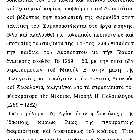
καί ἐξωτερικά κυρίως προβλήματα τοῦ Δεσποτάτου
καί βάζοντας τήν προσωπική της σφραγίδα στήν
πολιτική του. Συμπαραστέκεται στά ἔργα εἰρήνης,
ἀλλά καί ἀκολουθεῖ τίς πολεμικές περιπέτειες καί
ἀποτυχίες τοῦ συζύγου της. Τό ἔτος 1234 ἐνισχύουν
τήν παιδεία τοῦ Δεσποτάτου μέ τήν ἵδρυση
ἀνώτερης σχολῆς. Τό 1259 – 60, μέ τήν ἧττα τῶν
στρατευμάτων τοῦ Μιχαήλ Β’ στήν μάχη τῆς
Πελαγονίας, καταφεύγουν στήν Βόνιτσα, Λευκάδα
καί Κεφαλονιά, διωγμένοι ἀπό τά στρατεύματα τοῦ
αὐτοκράτορα τῆς Νίκαιας, Μιχαήλ Η’ Παλαιολόγου
(1259 – 1282).
Πρῶτο μέλημα τῆς Ἁγίας ἦταν ἡ διαφύλαξη τῆς
ἐδαφικῆς, κυρίως ὅμως τῆς πνευματικῆς
ἀκεραιότητας καί ὑποστάσεως τοῦ κράτους. Ἔτσι
μεγάλη της φροντίδα στάθηκε ἡ διαφύλαξη τῆς