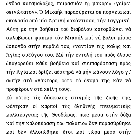
ἄνδρα καταμαλάξας, πειρασμόν τῇ μακαρίᾳ ἐγείρει
δεινώτατον». Ὁ Μιχαήλ παρασύρεται σέ πορνεία καί
ἀκολασία ἀπό μία Ἀρτινή ἀρχόντισσα, τήν Γαγγρινή.
Αὐτή μέ τήν βοήθεια τοῦ διαβόλου κατορθώνει νά
σκλαβώσει ψυχικά τόν Μιχαήλ καί νά βάλει μίσος
ἄσπονδο στήν καρδιά του, ἐναντίον τῆς καλῆς καί
Ἁγίας συζύγου του. Μέ τήν ἐντολή του πρός ὅλους
ἀπαγορεύει κάθε βοήθεια καί συμπαράσταση πρός
τήν Ἁγία καί ὁρίζει αὐστηρά νά μήν κάνουν λόγο γι’
αὐτήν στά ἀνάκτορα, οὔτε τό ὄνομά της κάν νά
προφέρουν στά χείλη τους.
Σέ αὐτές τίς δύσκολες στιγμές τῆς ζωῆς της,
φάνηκαν οἱ καρποί τῆς ἀληθινῆς πνευματικῆς
καλλιέργειας τῆς Θεοδώρας. Ὅπως μέσα στήν δόξα
καί τήν καλοπέραση τοῦ παλατιοῦ δέν παρασύρθηκε
καί δέν ἀλλοιώθηκε, ἔτσι καί τώρα μέσα στήν