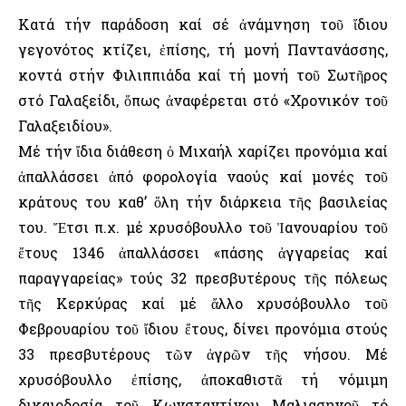
Κατά τήν παράδοση καί σέ ἀνάμνηση τοῦ ἴδιου
γεγονότος κτίζει, ἐπίσης, τή μονή Παντανάσσης,
κοντά στήν Φιλιππιάδα καί τή μονή τοῦ Σωτῆρος
στό Γαλαξείδι, ὅπως ἀναφέρεται στό «Χρονικόν τοῦ
Γαλαξειδίου».
Μέ τήν ἴδια διάθεση ὁ Μιχαήλ χαρίζει προνόμια καί
ἀπαλλάσσει ἀπό φορολογία ναούς καί μονές τοῦ
κράτους του καθ’ ὅλη τήν διάρκεια τῆς βασιλείας
του. Ἔτσι π.χ. μέ χρυσόβουλλο τοῦ Ἰανουαρίου τοῦ
ἔτους 1346 ἀπαλλάσσει «πάσης ἀγγαρείας καί
παραγγαρείας» τούς 32 πρεσβυτέρους τῆς πόλεως
τῆς Κερκύρας καί μέ ἄλλο χρυσόβουλλο τοῦ
Φεβρουαρίου τοῦ ἴδιου ἔτους, δίνει προνόμια στούς
33 πρεσβυτέρους τῶν ἀγρῶν τῆς νήσου. Μέ
χρυσόβουλλο ἐπίσης, ἀποκαθιστᾶ τή νόμιμη
δικαιοδοσία τοῦ Κωνσταντίνου Μαλιασηνοῦ τό