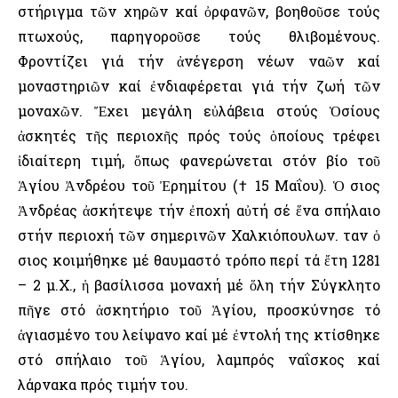
στήριγμα τῶν χηρῶν καί ὀρφανῶν, βοηθοῦσε τούς
πτωχούς, παρηγοροῦσε τούς θλιβομένους.
Φροντίζει γιά τήν ἀνέγερση νέων ναῶν καί
μοναστηριῶν καί ἐνδιαφέρεται γιά τήν ζωή τῶν
μοναχῶν. Ἔχει μεγάλη εὐλάβεια στούς Ὁσίους
ἀσκητές τῆς περιοχῆς πρός τούς ὁποίους τρέφει
ἰδιαίτερη τιμή, ὅπως φανερώνεται στόν βίο τοῦ
Ἁγίου Ἀνδρέου τοῦ Ἐρημίτου († 15 Μαΐου). Ὁ Ὅσιος
Ἀνδρέας ἀσκήτεψε τήν ἐποχή αὐτή σέ ἕνα σπήλαιο
στήν περιοχή τῶν σημερινῶν Χαλκιόπουλων. Ὅταν ὁ
Ὅσιος κοιμήθηκε μέ θαυμαστό τρόπο περί τά ἔτη 1281
– 2 μ.Χ., ἡ βασίλισσα μοναχή μέ ὅλη τήν Σύγκλητο
πῆγε στό ἀσκητήριο τοῦ Ἁγίου, προσκύνησε τό
ἁγιασμένο του λείψανο καί μέ ἐντολή της κτίσθηκε
στό σπήλαιο τοῦ Ἁγίου, λαμπρός ναΐσκος καί
λάρνακα πρός τιμήν του.