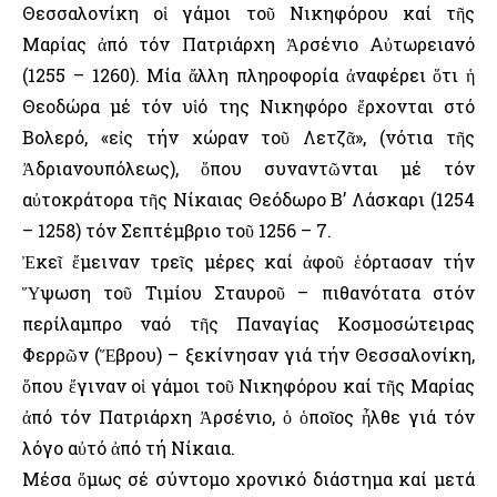
Θεσσαλονίκη οἱ γάμοι τοῦ Νικηφόρου καί τῆς
Μαρίας ἀπό τόν Πατριάρχη Ἀρσένιο Αὐτωρειανό
(1255 – 1260). Μία ἄλλη πληροφορία ἀναφέρει ὅτι ἡ
Θεοδώρα μέ τόν υἱό της Νικηφόρο ἔρχονται στό
Βολερό, «εἰς τήν χώραν τοῦ Λετζᾶ», (νότια τῆς
Ἀδριανουπόλεως), ὅπου συναντῶνται μέ τόν
αὐτοκράτορα τῆς Νίκαιας Θεόδωρο Β’ Λάσκαρι (1254
– 1258) τόν Σεπτέμβριο τοῦ 1256 – 7.
Ἐκεῖ ἔμειναν τρεῖς μέρες καί ἀφοῦ ἑόρτασαν τήν
Ὕψωση τοῦ Τιμίου Σταυροῦ – πιθανότατα στόν
περίλαμπρο ναό τῆς Παναγίας Κοσμοσώτειρας
Φερρῶν (Ἕβρου) – ξεκίνησαν γιά τήν Θεσσαλονίκη,
ὅπου ἔγιναν οἱ γάμοι τοῦ Νικηφόρου καί τῆς Μαρίας
ἀπό τόν Πατριάρχη Ἀρσένιο, ὁ ὁποῖος ἦλθε γιά τόν
λόγο αὐτό ἀπό τή Νίκαια.
Μέσα ὅμως σέ σύντομο χρονικό διάστημα καί μετά