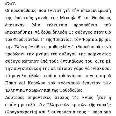
ἐτῶν.
Οἱ προσπάθειες πού ἔγιναν γιά τήν ἀπελευθέρωσή
της ἀπό τούς γονεῖς της Μιχαήλ Β’ καί Θεοδώρα,
ἀπέτυχαν. Μία τελευταία προσπάθεια πού
ἐπιχειρήθηκε, νά δοθεῖ δηλαδή ὡς σύζυγος στόν υἱό
τοῦ Φερδινάνδου Γ’ τῆς Ἱσπανίας, τόν Ἐρρίκο, βρῆκε
τήν Ἑλένη ἀντίθετη, καθώς δέν ἐπιθυμοῦσε οὔτε νά
προδώσει τήν μνήμη τοῦ συζύγου της παίρνοντας
σύζυγο κάποιον ἀπό τούς ἀντιπάλους του, οὔτε μέ
τήν συγκατάθεσή της σέ τέτοιον γάμο νά ἐνισχύσει
τά μεγαλεπήβολα σχέδια τοῦ ἀνίερου συνασπισμοῦ
Πάπα καί Καρόλου τοῦ Ἀνδεγαυοῦ ἐναντίον τῶν
Ἑλληνικῶν χωρῶν καί τῆς Ὀρθοδοξίας.
Δεύτερος σημαντικός στόχος τῆς Ἁγίας ἦταν ἡ
εἰρήνη μεταξύ τῶν Ἑλληνικῶν κρατῶν τῆς ἐποχῆς
(Φραγκοκρατία) καί ἡ συνεργασία τους – πέρα ἀπό