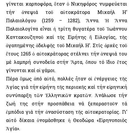
γίνεται καρποφόρα, ὅταν ὁ Νικηφόρος νυμφεύεται
τήν ἀνεψιά τοῦ αὐτοκράτορα Μιχαήλ Η’
Παλαιολόγου (1259 – 1282), Ἄννα. Ἡ Ἄννα
Παλαιολογίνα εἶναι ἡ τρίτη θυγατέρα τοῦ Ἰωάννου
Καντακουζηνοῦ καί τῆς Εἰρήνης ἢ Εὐλογίας, τῆς
ἀγαπημένης ἀδελφῆς τοῦ Μιχαήλ Η’. Στίς ἀρχές τοῦ
ἔτους 1265 ὁ αὐτοκράτορας στέλνει τήν ἀνεψιά του
μέ λαμπρή συνοδεία στήν Ἄρτα, ὅπου τό ἴδιο ἔτος
γίνονται καί οἱ γάμοι.
Πέρα ὅμως ἀπό αὐτό, πολλές ἦταν οἱ ἐνέργειες τῆς
Ἁγίας γιά τήν εἰρήνη τῆς περιοχῆς καί τήν εἰρηνική
συνύπαρξη τῶν Ἑλληνικῶν κρατῶν. Ἀνάλωσε τήν
ζωή της στήν προσπάθεια νά ξεπεραστοῦν τά
ἐμπόδια γιά τήν ἀνασύσταση τῆς αὐτοκρατορίας. Γι’
αὐτό δίκαια ὀνομάσθηκε ἡ Θεοδώρα «Εἰρηνοποιός
Ἁγία».