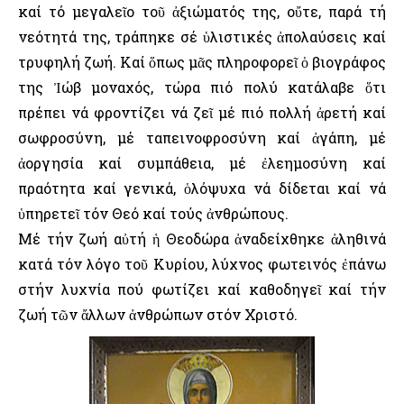
καί τό μεγαλεῖο τοῦ ἀξιώματός της, οὔτε, παρά τή
νεότητά της, τράπηκε σέ ὑλιστικές ἀπολαύσεις καί
τρυφηλή ζωή. Καί ὅπως μᾶς πληροφορεῖ ὁ βιογράφος
της Ἰώβ μοναχός, τώρα πιό πολύ κατάλαβε ὅτι
πρέπει νά φροντίζει νά ζεῖ μέ πιό πολλή ἀρετή καί
σωφροσύνη, μέ ταπεινοφροσύνη καί ἀγάπη, μέ
ἀοργησία καί συμπάθεια, μέ ἐλεημοσύνη καί
πραότητα καί γενικά, ὁλόψυχα νά δίδεται καί νά
ὑπηρετεῖ τόν Θεό καί τούς ἀνθρώπους.
Μέ τήν ζωή αὐτή ἡ Θεοδώρα ἀναδείχθηκε ἀληθινά
κατά τόν λόγο τοῦ Κυρίου, λύχνος φωτεινός ἐπάνω
στήν λυχνία πού φωτίζει καί καθοδηγεῖ καί τήν
ζωή τῶν ἄλλων ἀνθρώπων στόν Χριστό.