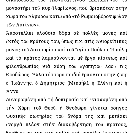
μοναστήρι τοῦ κυρ-Ἱλαρίωνος, πού βρισκόταν στήν
χώρα τοῦ Ἁλμυροῦ κάτω ἀπό «τό Ρωμαιοβόρον φῦλον
τῶν Λατίνων».
Ἀποστέλλει πλούσια δῶρα σέ πολλές μονές καί
ἐκτός τοῦ κράτους του, ὅπως π.χ. στίς Ἁγιορείτικες
μονές τοῦ Δοχειαρίου καί τοῦ Ἁγίου Παύλου. Ἡ πόλη
καί τό κράτος λαμπρύνονται μέ ἔργα πίστεως καί
φιλανθρωπίας γιά χάρη τοῦ ἀγαπητοῦ λαοῦ τῆς
Θεοδώρας. Ἄλλα τέσσερα παιδιά ἔρχονται στήν ζωή:
ὁ Ἰωάννης, ὁ Δημήτριος (Μιχαήλ), ἡ Ἑλένη καί ἡ
Ἄννα.
Δυναμωμένη ἀπό τή δοκιμασία καί ἐνισχυμένη ἀπό
τήν Χάρη τοῦ Θεοῦ, ἡ Θεοδώρα γίνεται ὁδηγός
ψυχικῆς σωτηρίας τοῦ ἄνδρα της καί μετέχει
ἐνεργά πλέον στήν διακυβέρνηση τοῦ κράτους,
βοηθώντας τον στά πολλά καί ποικίλα ἐσωτερικά