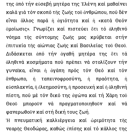
της ἀπό τήν εὐσεβή μητέρα της Ἑλένη καί μαθαίνει
καλά γιά τόν σκοπό τῆς ζωῆς τοῦ ἀνθρώπου, πού δέν
εἶναι ἄλλος παρά ἡ ἁγιότητα καί ἡ «κατά Θεόν
ὁμοίωσις». Γνωρίζει καί πιστεύει ὅτι τό ἀληθινό
νόημα τῆς σύντομης ζωῆς μας κρύβεται στήν
ἐπιτυχία τῆς αἰώνιας ζωῆς καί Βασιλείας τοῦ Θεοῦ.
Διδάσκεται ἀπό τήν ἀγαθή μητέρα της ὅτι τά
ἀληθινά κοσμήματα πού πρέπει νά στολίζουν τήν
γυναῖκα, εἶναι ἡ ἀγάπη πρός τόν Θεό καί τόν
ἄνθρωπο, ἡ ταπεινοφροσύνη, ἡ πραότητα, ἡ
εὐσπλαχνία, ἡ ἐλεημοσύνη, ἡ προσευχή καί ἡ ἀληθινή
πίστη, πού μέ τόν δικό της ἀγώνα καί τή Χάρη τοῦ
Θεοῦ μποροῦν νά πραγματοποιηθοῦν καί νά
φανερωθοῦν καί στή δική τους ζωή.
Ἡ πνευματική καλλιέργεια καί ὡριμότητα τῆς
νεαρῆς Θεοδώρας, καθώς ἐπίσης καί τό κάλλος της