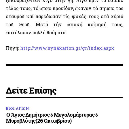
ξεκουράζονταν λίγο στήν γῆ. Λίγο πρίν τό ὁσιακό
τέλος τους, τό ὁποῖο προείδαν, ἔκαναν τό σημεῖο τοῦ
σταυροῦ καί παρέδωσαν τίς ψυχές τους στά χέρια
τοῦ Θεοῦ. Μετά τήν ὁσιακή κοίμησή τους,
ἐπιτέλεσαν πολλά θαύματα.
Πηγή:
http://www.synaxarion.gr/gr/index.aspx
Δείτε Επίσης
ΒΙΟΙ ΑΓΙΩΝ
Ὁ Ἅγιος Δημήτριος ὁ Μεγαλομάρτυρας ὁ
Μυροβλύτης(26 Οκτωβρίου)