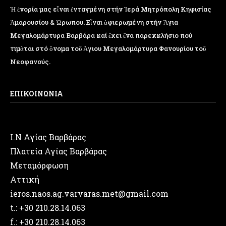
Ἡ ἐνορία μας εἶναι ἐνταγμένη στήν Ἱερά Μητρόπολη Κηφισίας
Ἁμαρουσίου & Ὠρωπου. Εἶναι ἀφιερωμένη στήν Ἅγια
Μεγαλομάρτυρα Βαρβάρα καί ἔχει ἕνα παρεκκλήσιο πού
τιμᾶται στό ὄνομα τοῦ Ἁγιου Μεγαλομάρτυρα Φανουρίου τοῦ
Νεοφανούς.
ΕΠΙΚΟΙΝΩΝΙΑ
Ι.Ν Αγίας Βαρβάρας
Πλατεία Αγίας Βαρβάρας
Μεταμόρφωση
Αττική
ieros.naos.ag.varvaras.met@gmail.com
t.: +30 210.28.14.063
f.: +30 210.28.14.063