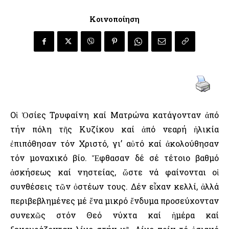
Κοινοποίηση
Οἱ Ὁσίες Τρυφαίνη καί Ματρώνα κατάγονταν ἀπό
τήν πόλη τῆς Κυζίκου καί ἀπό νεαρή ἡλικία
ἐπιπόθησαν τόν Χριστό, γι’ αὐτό καί ἀκολούθησαν
τόν μοναχικό βίο. Ἔφθασαν δέ σέ τέτοιο βαθμό
ἀσκήσεως καί νηστείας, ὥστε νά φαίνονται οἱ
συνθέσεις τῶν ὀστέων τους. Δέν εἶχαν κελλί, ἀλλά
περιβεβλημένες μέ ἕνα μικρό ἔνδυμα προσεύχονταν
συνεχῶς στόν Θεό νύχτα καί ἡμέρα καί