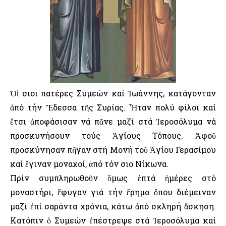
Ὁἱ Ὅσιοι πατέρες Συμεών καί Ἰωάννης, κατάγονταν
ἀπό τήν Ἔδεσσα τῆς Συρίας. Ἦταν πολύ φίλοι καί
ἔτσι ἀποφάσισαν νά πᾶνε μαζί στά Ἱεροσόλυμα νά
προσκυνήσουν τούς Ἁγίους Τόπους. Ἀφοῦ
προσκύνησαν πῆγαν στή Μονή τοῦ Ἁγίου Γερασίμου
καί ἔγιναν μοναχοί, ἀπό τόν Ὅσιο Νίκωνα.
Πρίν συμπληρωθοῦν ὅμως ἑπτά ἡμέρες στό
μοναστήρι, ἔφυγαν γιά τήν ἔρημο ὅπου διέμειναν
μαζί ἐπί σαράντα χρόνια, κάτω ἀπό σκληρή ἄσκηση.
Κατόπιν ὁ Συμεών ἐπέστρεψε στά Ἱεροσόλυμα καί