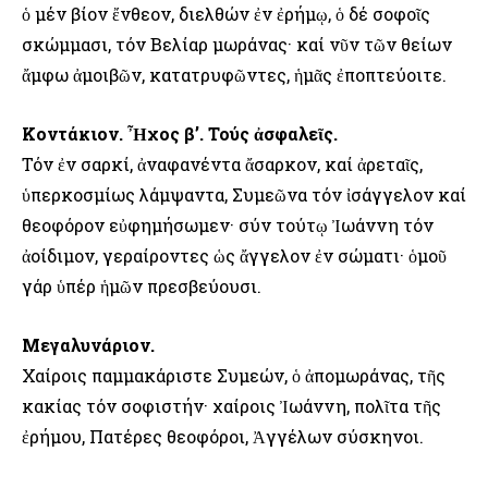
ὁ μέν βίον ἔνθεον, διελθών ἐν ἐρήμῳ, ὁ δέ σοφοῖς
σκώμμασι, τόν Βελίαρ μωράνας· καί νῦν τῶν θείων
ἄμφω ἀμοιβῶν, κατατρυφῶντες, ἡμᾶς ἐποπτεύοιτε.
Κοντάκιον. Ἦχος β’. Τούς ἀσφαλεῖς.
Τόν ἐν σαρκί, ἀναφανέντα ἄσαρκον, καί ἀρεταῖς,
ὑπερκοσμίως λάμψαντα, Συμεῶνα τόν ἰσάγγελον καί
θεοφόρον εὐφημήσωμεν· σύν τούτῳ Ἰωάννη τόν
ἀοίδιμον, γεραίροντες ὡς ἄγγελον ἐν σώματι· ὁμοῦ
γάρ ὑπέρ ἡμῶν πρεσβεύουσι.
Μεγαλυνάριον.
Χαίροις παμμακάριστε Συμεών, ὁ ἀπομωράνας, τῆς
κακίας τόν σοφιστήν· χαίροις Ἰωάννη, πολῖτα τῆς
ἐρήμου, Πατέρες θεοφόροι, Ἀγγέλων σύσκηνοι.