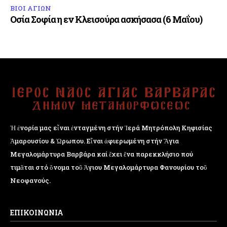
ΒΙΟΙ ΑΓΙΩΝ
Οσία Σοφία η εν Κλεισούρα ασκήσασα (6 Μαΐου)
Ἡ ἐνορία μας εἶναι ἐνταγμένη στήν Ἱερά Μητρόπολη Κηφισίας
Ἁμαρουσίου & Ὠρωπου. Εἶναι ἀφιερωμένη στήν Ἅγια
Μεγαλομάρτυρα Βαρβάρα καί ἔχει ἕνα παρεκκλήσιο πού
τιμᾶται στό ὄνομα τοῦ Ἁγιου Μεγαλομάρτυρα Φανουρίου τοῦ
Νεοφανούς.
ΕΠΙΚΟΙΝΩΝΙΑ