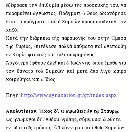
ἐξέφρασε τήν ἐπιθυμία μέσω τῆς προσευχῆς του, νά
παραμείνει ἄγνωστος. Πράγματι ὁ Θεός οἰκονόμησε
ἔτσι τά πράγματα, πού ὁ Συμεών προσποιοῦνταν τόν
χαζό.
Κατά τήν διάρκεια τῆς παραμονῆς του στήν Ἔμεσα
τῆς Συρίας, ἐπιτέλεσε πολλά θαύματα καί ἀνεπαύθη
ἐν Κυρίῳ φτωχός καί ταλαιπωρημένος.
Ἀργότερα ἔφθασε ἐκεῖ καί ὁ Ἰωάννης, ὅπου ἔμαθε γιά
τόν θάνατο τοῦ Συμεών καί μετά ἀπό λίγο καιρό
κοιμήθηκε καί ὁ ἴδιος.
Πηγή:
http://www.synaxarion.gr/gr/index.aspx
Ἀπολυτίκιον. Ἦχος δ’. Ὁ ὑψωθεῖς ἐν τῷ Σταυρῷ.
Ὡς ἡνωμένοι δι’ ἐνθέου ἀγάπης, σύμψυχοι ὤφθητε
ἐν πᾶσι τοῖς τρόποις, ὦ Ἰωάννη Ὅσιε καί θεῖε Συμεών·