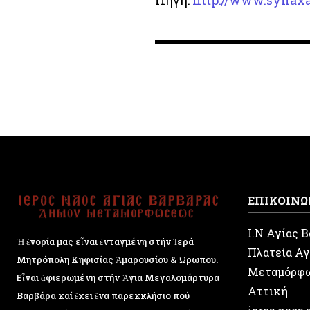
Πηγή:
http://www.synaxa
ΕΠΙΚΟΙΝΩ
Ι.Ν Αγίας 
Ἡ ἐνορία μας εἶναι ἐνταγμένη στήν Ἱερά
Πλατεία Αγ
Μητρόπολη Κηφισίας Ἁμαρουσίου & Ὠρωπου.
Μεταμόρφ
Εἶναι ἀφιερωμένη στήν Ἅγια Μεγαλομάρτυρα
Αττική
Βαρβάρα καί ἔχει ἕνα παρεκκλήσιο πού