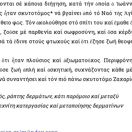
έρονται σέ κάποια διήγηση, κατά τήν ὁποία ὁ Ἰωάν
ος ἦταν σκυτοτόμος* νά βγαίνει ἀπό τό Ναό τῆς Ἁγ
εῖο φῶς. Τόν ἀκολούθησε στό σπίτι του καί ἔμαθε ὅ
, ζοῦσε μέ παρθενία καί σωφροσύνη, καί ὅσα κέρδ
σά τά ἔδινε στούς φτωχούς καί ὅτι ἔζησε ζωή θεοφ
, ὅτι ἦταν πλούσιος καί ἀξιωματοῦχος. Περιφρόν
οῦσε ζωή ἁπλή καί ἀσκητική, συχνάζοντας κάθε μ
 νά συναντήσει καί τόν πιό πάνω σκυτοτόμο Ζαχαρί
ς, ράπτης δερμάτων, κάτι παρόμοιο καί μεταξύ
εχνίτη κατεργασίας καί μεταποίησης δερματίνων