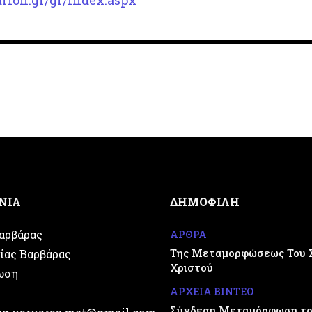
rion.gr/gr/index.aspx
ΝΙΑ
ΔΗΜΟΦΙΛΗ
Βαρβάρας
ΑΡΘΡΑ
Της Μεταμορφώσεως Του 
ίας Βαρβάρας
Χριστού
ωση
ΑΡΧΕΙΑ ΒΙΝΤΕΟ
Σύνδεση Μεταμόρφωση του