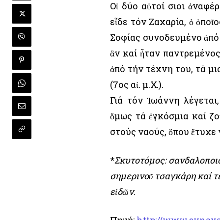
Οἱ δύο αὐτοί Ὅσιοι ἀναφ
εἶδε τόν Ζαχαρία, ὁ ὁποῖ
Σοφίας συνοδευμένο ἀπό θ
ἂν καί ἦταν παντρεμένος
ἀπό τήν τέχνη του, τά μι
(7ος αἰ. μ.Χ.).
Γιά τόν Ἰωάννη λέγεται
ὅμως τά ἐγκόσμια καί ζ
στούς ναούς, ὅπου ἔτυχε
*
Σκυτοτόμος: σανδαλοποιό
σημερινοῦ τσαγκάρη καί τ
εἰδῶν
.