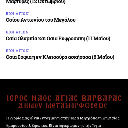
Μάρτυρες (12 Οκτωβρίου)
ΒΙΟΙ ΑΓΙΩΝ
Οσίου Αντωνίου του Μεγάλου
ΒΙΟΙ ΑΓΙΩΝ
Οσία Ολυμπία και Οσία Ευφροσύνη (11 Μαΐου)
ΒΙΟΙ ΑΓΙΩΝ
Οσία Σοφία η εν Κλεισούρα ασκήσασα (6 Μαΐου)
Ἡ ἐνορία μας εἶναι ἐνταγμένη στήν Ἱερά Μητρόπολη Κηφισίας
Ἁμαρουσίου & Ὠρωπου. Εἶναι ἀφιερωμένη στήν Ἅγια