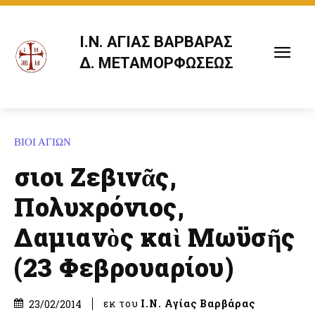
Ι.Ν. ΑΓΙΑΣ ΒΑΡΒΑΡΑΣ
Δ. ΜΕΤΑΜΟΡΦΩΣΕΩΣ
ΒΙΟΙ ΑΓΙΩΝ
Ὅσιοι Ζεβινᾶς,
Πολυχρόνιος,
Δαμιανὸς καὶ Μωϋσῆς
(23 Φεβρουαρίου)
εκ του
Ι.Ν. Αγίας Βαρβάρας
23/02/2014