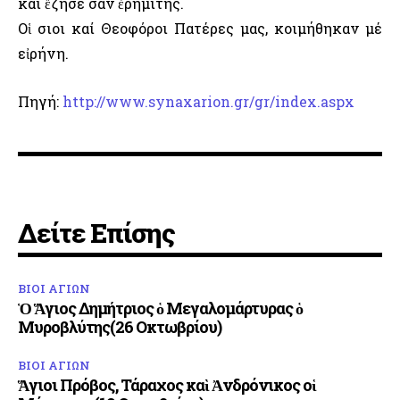
καί ἔζησε σάν ἐρημίτης.
Οἱ Ὅσιοι καί Θεοφόροι Πατέρες μας, κοιμήθηκαν μέ
εἰρήνη.
Πηγή:
http://www.synaxarion.gr/gr/index.aspx
Δείτε Επίσης
ΒΙΟΙ ΑΓΙΩΝ
Ὁ Ἅγιος Δημήτριος ὁ Μεγαλομάρτυρας ὁ
Μυροβλύτης(26 Οκτωβρίου)
ΒΙΟΙ ΑΓΙΩΝ
Ἅγιοι Πρόβος, Τάραχος καὶ Ἀνδρόνικος οἱ