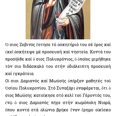
Ὁ Ὅσιος Ζεβινᾶς ἔστησε τό ἀσκητήριό του σέ ὄρος καί
ἐκεῖ ἀσκήτεψε μέ προσευχή καί νηστεία. Κοντά του
προσῆλθε καί ὁ Ὅσιος Πολυχρόνιος, ὁ ὁποῖος μιμήθηκε
τόν Ὅσιο διδάσκαλό του στήν ἀδιάλειπτη προσευχή
καί ἐγκράτεια.
Οἱ Ὅσιοι Δαμιανός καί Μωϋσῆς ὑπῆρξαν μαθητές τοῦ
Ὁσίου Πολυχρονίου. Στό Συναξάρι ἀναφέρεται, ὅτι ὁ
Ὅσιος Μωϋσῆς κατοίκησε στό κελί τοῦ Γέροντός του,
ἐνῷ ὁ Ὅσιος Δαμιανός πῆγε στήν κωμόπολη Νιαρά,
ὅπου κοντά στά ἁλώνια βρῆκε ἕναν ἔρημο οἰκίσκο