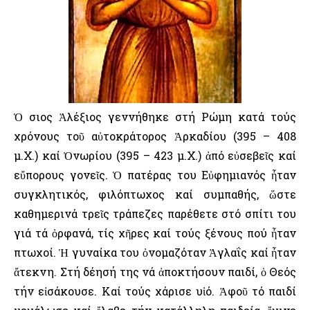
Ὁ Ὅσιος Ἀλέξιος γεννήθηκε στή Ρώμη κατά τούς
χρόνους τοῦ αὐτοκράτορος Ἀρκαδίου (395 – 408
μ.Χ.) καί Ὀνωρίου (395 – 423 μ.Χ.) ἀπό εὐσεβεῖς καί
εὔπορους γονεῖς. Ὁ πατέρας του Εὐφημιανός ἦταν
συγκλητικός, φιλόπτωχος καί συμπαθής, ὥστε
καθημερινά τρεῖς τράπεζες παρέθετε στό σπίτι του
γιά τά ὀρφανά, τίς χῆρες καί τούς ξένους πού ἦταν
πτωχοί. Ἡ γυναίκα του ὀνομαζόταν Ἀγλαΐς καί ἦταν
ἄτεκνη. Στή δέησή της νά ἀποκτήσουν παιδί, ὁ Θεός
τήν εἰσάκουσε. Καί τούς χάρισε υἱό. Ἀφοῦ τό παιδί