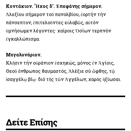
Κοντάκιον. Ἦχος δ’. Ἐπεφάνης σήμερον.
Ἀλεξίου σήμερον τοῦ πανολβίου, ἑορτήν τήν
πάνσεπτον, ἐπιτελοῦντες εὐλαβῶς, αὐτόν
ὑμνήσωμεν λέγοντες· χαίροις Ὁσίων τερπνόν
ἐγκαλλώπισμα.
Μεγαλυνάριον.
Κλῆσιν τήν οὐράνιον ἐσχηκώς, μόνος ἐν Ἁγίοις,
Θεοῦ ἄνθρωπος θαυμαστός, Ἀλέξιε σύ ὤφθης, τῷ
ἰσαγγέλῳ βίῳ· διό τῆς τῶν Ἀγγέλων, χαρᾶς ἠξίωσαι.
Δείτε Επίσης