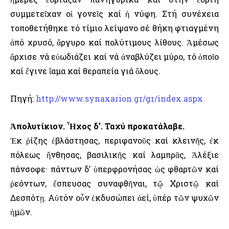
συμμετεῖχαν οἱ γονεῖς καί ἡ νύφη. Στή συνέχεια
τοποθετήθηκε τό τίμιο λείψανο σέ θήκη φτιαγμένη
ἀπό χρυσό, ἄργυρο καί πολύτιμους λίθους. Ἀμέσως
ἄρχισε νά εὐωδιάζει καί νά ἀναβλύζει μύρο, τό ὁποῖο
καί ἔγινε ἴαμα καί θεραπεία γιά ὅλους.
Πηγή:
http://www.synaxarion.gr/gr/index.aspx
Ἀπολυτίκιον. Ἦχος δ’. Ταχύ προκατάλαβε.
Ἐκ ῥίζης ἐβλάστησας, περιφανοῦς καί κλεινῆς, ἐκ
πόλεως ἤνθησας, βασιλικῆς καί λαμπρᾶς, Ἀλέξιε
πάνσοφε· πάντων δ’ ὑπερφρονήσας ὡς φθαρτῶν καί
ῥεόντων, ἔσπευσας συναφθῆναι, τῷ Χριστῷ καί
Δεσπότῃ. Αὐτόν οὖν ἐκδυσώπει ἀεί, ὑπέρ τῶν ψυχῶν
ἡμῶν.