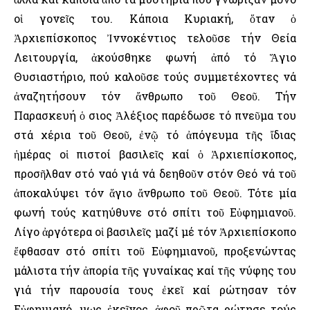
οἱ γονεῖς του. Κάποια Κυριακή, ὅταν ὁ
Ἀρχιεπίσκοπος Ἰννοκέντιος τελοῦσε τήν Θεία
Λειτουργία, ἀκούσθηκε φωνή ἀπό τό Ἅγιο
Θυσιαστήριο, πού καλοῦσε τούς συμμετέχοντες νά
ἀναζητήσουν τόν ἄνθρωπο τοῦ Θεοῦ. Τήν
Παρασκευή ὁ Ὅσιος Ἀλέξιος παρέδωσε τό πνεῦμα του
στά χέρια τοῦ Θεοῦ, ἐνῷ τό ἀπόγευμα τῆς ἴδιας
ἡμέρας οἱ πιστοί βασιλεῖς καί ὁ Ἀρχιεπίσκοπος,
προσῆλθαν στό ναό γιά νά δεηθοῦν στόν Θεό νά τοῦ
ἀποκαλύψει τόν ἅγιο ἄνθρωπο τοῦ Θεοῦ. Τότε μία
φωνή τούς κατηύθυνε στό σπίτι τοῦ Εὐφημιανοῦ.
Λίγο ἀργότερα οἱ βασιλεῖς μαζί μέ τόν Ἀρχιεπίσκοπο
ἔφθασαν στό σπίτι τοῦ Εὐφημιανοῦ, προξενώντας
μάλιστα τήν ἀπορία τῆς γυναίκας καί τῆς νύφης του
γιά τήν παρουσία τους ἐκεῖ καί ρώτησαν τόν
Εὐφημιανό. Ὅμως ἐκεῖνος, ἀφοῦ πρῶτα ρώτησε τούς