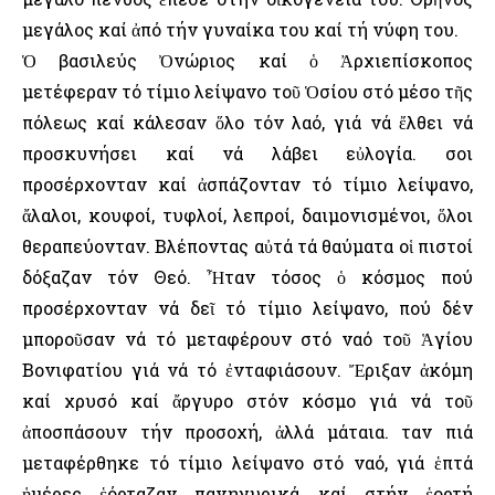
μεγάλος καί ἀπό τήν γυναίκα του καί τή νύφη του.
Ὁ βασιλεύς Ὀνώριος καί ὁ Ἀρχιεπίσκοπος
μετέφεραν τό τίμιο λείψανο τοῦ Ὁσίου στό μέσο τῆς
πόλεως καί κάλεσαν ὅλο τόν λαό, γιά νά ἔλθει νά
προσκυνήσει καί νά λάβει εὐλογία. Ὅσοι
προσέρχονταν καί ἀσπάζονταν τό τίμιο λείψανο,
ἄλαλοι, κουφοί, τυφλοί, λεπροί, δαιμονισμένοι, ὅλοι
θεραπεύονταν. Βλέποντας αὐτά τά θαύματα οἱ πιστοί
δόξαζαν τόν Θεό. Ἦταν τόσος ὁ κόσμος πού
προσέρχονταν νά δεῖ τό τίμιο λείψανο, πού δέν
μποροῦσαν νά τό μεταφέρουν στό ναό τοῦ Ἁγίου
Βονιφατίου γιά νά τό ἐνταφιάσουν. Ἔριξαν ἀκόμη
καί χρυσό καί ἄργυρο στόν κόσμο γιά νά τοῦ
ἀποσπάσουν τήν προσοχή, ἀλλά μάταια. Ὅταν πιά
μεταφέρθηκε τό τίμιο λείψανο στό ναό, γιά ἑπτά
ἡμέρες ἑόρταζαν πανηγυρικά καί στήν ἑορτή