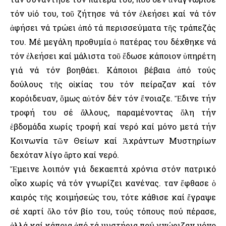
τόν υἱό του, τοῦ ζήτησε νά τόν ἐλεήσει καί νά τόν
ἀφήσει νά τρώει ἀπό τά περισσεύματα τῆς τράπεζάς
του. Μέ μεγάλη προθυμία ὁ πατέρας του δέχθηκε νά
τόν ἐλεήσει καί μάλιστα τοῦ ἔδωσε κάποιον ὑπηρέτη
γιά νά τόν βοηθάει. Κάποιοι βέβαια ἀπό τούς
δούλους τῆς οἰκίας του τόν πείραζαν καί τόν
κορόιδευαν, ὅμως αὐτόν δέν τόν ἔνοιαζε. Ἔδινε τήν
τροφή του σέ ἄλλους, παραμένοντας ὅλη τήν
ἑβδομάδα χωρίς τροφή καί νερό καί μόνο μετά τήν
Κοινωνία τῶν Θείων καί Ἀχράντων Μυστηρίων
δεχόταν λίγο ἄρτο καί νερό.
Ἔμεινε λοιπόν γιά δεκαεπτά χρόνια στόν πατρικό
οἶκο χωρίς νά τόν γνωρίζει κανένας. Ὅταν ἔφθασε ὁ
καιρός τῆς κοιμήσεώς του, τότε κάθισε καί ἔγραψε
σέ χαρτί ὅλο τόν βίο του, τούς τόπους πού πέρασε,
ἀλλά καί κάποια ἀπό τά μυστήρια πού γνώριζαν μόνο