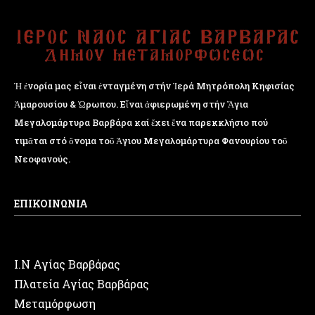
Ἡ ἐνορία μας εἶναι ἐνταγμένη στήν Ἱερά Μητρόπολη Κηφισίας
Ἁμαρουσίου & Ὠρωπου. Εἶναι ἀφιερωμένη στήν Ἅγια
Μεγαλομάρτυρα Βαρβάρα καί ἔχει ἕνα παρεκκλήσιο πού
τιμᾶται στό ὄνομα τοῦ Ἁγιου Μεγαλομάρτυρα Φανουρίου τοῦ
Νεοφανούς.
ΕΠΙΚΟΙΝΩΝΙΑ
Ι.Ν Αγίας Βαρβάρας
Πλατεία Αγίας Βαρβάρας
Μεταμόρφωση