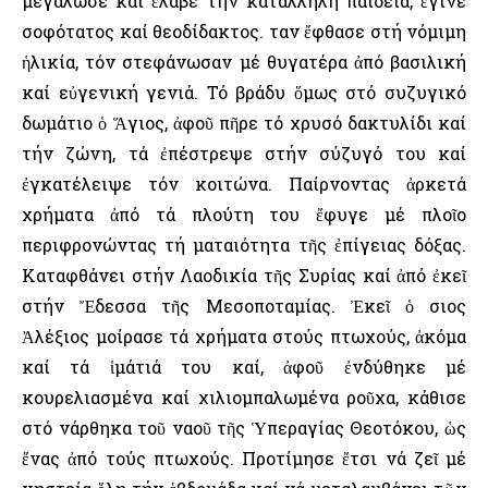
μεγάλωσε καί ἔλαβε τήν κατάλληλη παιδεία, ἔγινε
σοφότατος καί θεοδίδακτος. Ὅταν ἔφθασε στή νόμιμη
ἡλικία, τόν στεφάνωσαν μέ θυγατέρα ἀπό βασιλική
καί εὐγενική γενιά. Τό βράδυ ὅμως στό συζυγικό
δωμάτιο ὁ Ἅγιος, ἀφοῦ πῆρε τό χρυσό δακτυλίδι καί
τήν ζώνη, τά ἐπέστρεψε στήν σύζυγό του καί
ἐγκατέλειψε τόν κοιτώνα. Παίρνοντας ἀρκετά
χρήματα ἀπό τά πλούτη του ἔφυγε μέ πλοῖο
περιφρονώντας τή ματαιότητα τῆς ἐπίγειας δόξας.
Καταφθάνει στήν Λαοδικία τῆς Συρίας καί ἀπό ἐκεῖ
στήν Ἔδεσσα τῆς Μεσοποταμίας. Ἐκεῖ ὁ Ὅσιος
Ἀλέξιος μοίρασε τά χρήματα στούς πτωχούς, ἀκόμα
καί τά ἱμάτιά του καί, ἀφοῦ ἐνδύθηκε μέ
κουρελιασμένα καί χιλιομπαλωμένα ροῦχα, κάθισε
στό νάρθηκα τοῦ ναοῦ τῆς Ὑπεραγίας Θεοτόκου, ὡς
ἕνας ἀπό τούς πτωχούς. Προτίμησε ἔτσι νά ζεῖ μέ