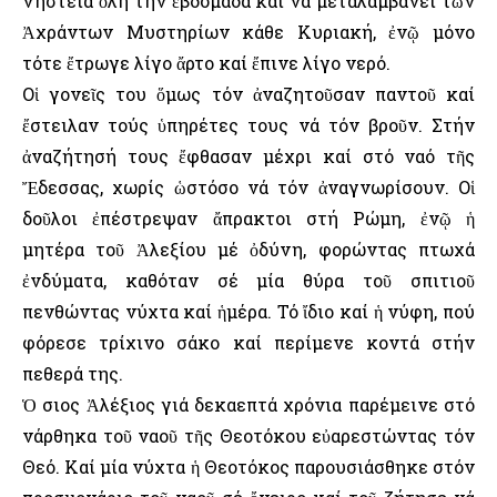
νηστεία ὅλη τήν ἑβδομάδα καί νά μεταλαμβάνει τῶν
Ἀχράντων Μυστηρίων κάθε Κυριακή, ἐνῷ μόνο
τότε ἔτρωγε λίγο ἄρτο καί ἔπινε λίγο νερό.
Οἱ γονεῖς του ὅμως τόν ἀναζητοῦσαν παντοῦ καί
ἔστειλαν τούς ὑπηρέτες τους νά τόν βροῦν. Στήν
ἀναζήτησή τους ἔφθασαν μέχρι καί στό ναό τῆς
Ἔδεσσας, χωρίς ὡστόσο νά τόν ἀναγνωρίσουν. Οἱ
δοῦλοι ἐπέστρεψαν ἄπρακτοι στή Ρώμη, ἐνῷ ἡ
μητέρα τοῦ Ἀλεξίου μέ ὀδύνη, φορώντας πτωχά
ἐνδύματα, καθόταν σέ μία θύρα τοῦ σπιτιοῦ
πενθώντας νύχτα καί ἡμέρα. Τό ἴδιο καί ἡ νύφη, πού
φόρεσε τρίχινο σάκο καί περίμενε κοντά στήν
πεθερά της.
Ὁ Ὅσιος Ἀλέξιος γιά δεκαεπτά χρόνια παρέμεινε στό
νάρθηκα τοῦ ναοῦ τῆς Θεοτόκου εὐαρεστώντας τόν
Θεό. Καί μία νύχτα ἡ Θεοτόκος παρουσιάσθηκε στόν