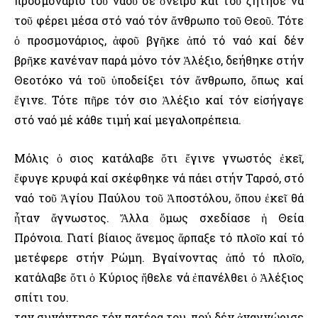
προσμονάριο τοῦ ναοῦ σέ ὄνειρο καί τοῦ ζήτησε νά
τοῦ φέρει μέσα στό ναό τόν ἄνθρωπο τοῦ Θεοῦ. Τότε
ὁ προσμονάριος, ἀφοῦ βγῆκε ἀπό τό ναό καί δέν
βρῆκε κανέναν παρά μόνο τόν Ἀλέξιο, δεήθηκε στήν
Θεοτόκο νά τοῦ ὑποδείξει τόν ἄνθρωπο, ὅπως καί
ἔγινε. Τότε πῆρε τόν Ὅσιο Ἀλέξιο καί τόν εἰσήγαγε
στό ναό μέ κάθε τιμή καί μεγαλοπρέπεια.
Μόλις ὁ Ὅσιος κατάλαβε ὅτι ἔγινε γνωστός ἐκεῖ,
ἔφυγε κρυφά καί σκέφθηκε νά πάει στήν Ταρσό, στό
ναό τοῦ Ἁγίου Παύλου τοῦ Ἀποστόλου, ὅπου ἐκεῖ θά
ἦταν ἄγνωστος. Ἄλλα ὅμως σχεδίασε ἡ Θεία
Πρόνοια. Γιατί βίαιος ἄνεμος ἅρπαξε τό πλοῖο καί τό
μετέφερε στήν Ρώμη. Βγαίνοντας ἀπό τό πλοῖο,
κατάλαβε ὅτι ὁ Κύριος ἤθελε νά ἐπανέλθει ὁ Ἀλέξιος
σπίτι του.
Ὅταν συνάντησε τόν πατέρα του, πού δέν ἀναγνώρισε