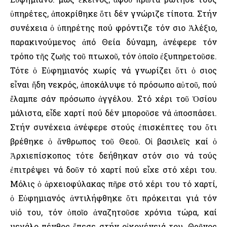
ὑπηρέτες, ἀποκρίθηκε ὅτι δέν γνώριζε τίποτα. Στήν
συνέχεια ὁ ὑπηρέτης πού φρόντιζε τόν Ὅσιο Ἀλέξιο,
παρακινούμενος ἀπό Θεία δύναμη, ἀνέφερε τόν
τρόπο τῆς ζωῆς τοῦ πτωχοῦ, τόν ὁποῖο ἐξυπηρετοῦσε.
Τότε ὁ Εὐφημιανός χωρίς νά γνωρίζει ὅτι ὁ Ὅσιος
εἶναι ἤδη νεκρός, ἀποκάλυψε τό πρόσωπο αὐτοῦ, πού
ἔλαμπε σάν πρόσωπο ἀγγέλου. Στό χέρι τοῦ Ὁσίου
μάλιστα, εἶδε χαρτί πού δέν μποροῦσε νά ἀποσπάσει.
Στήν συνέχεια ἀνέφερε στούς ἐπισκέπτες του ὅτι
βρέθηκε ὁ ἄνθρωπος τοῦ Θεοῦ. Οἱ βασιλεῖς καί ὁ
Ἀρχιεπίσκοπος τότε δεήθηκαν στόν Ὅσιο νά τούς
ἐπιτρέψει νά δοῦν τό χαρτί πού εἶχε στό χέρι του.
Μόλις ὁ ἀρχειοφύλακας πῆρε στό χέρι του τό χαρτί,
ὁ Εὐφημιανός ἀντιλήφθηκε ὅτι πρόκειται γιά τόν
υἱό του, τόν ὁποῖο ἀναζητοῦσε χρόνια τώρα, καί
μεγάλο πένθος ἔπεσε στήν οἰκογένειά του. Θρῆνος