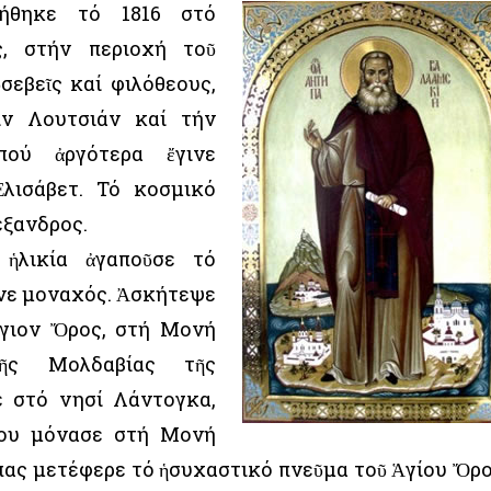
νήθηκε τό 1816 στό
ς, στήν περιοχή τοῦ
σεβεῖς καί φιλόθεους,
ίν Λουτσιάν καί τήν
πού ἀργότερα ἔγινε
λισάβετ. Τό κοσμικό
έξανδρος.
ἡλικία ἀγαποῦσε τό
γινε μοναχός. Ἀσκήτεψε
Ἅγιον Ὄρος, στή Μονή
ῆς Μολδαβίας τῆς
ε στό νησί Λάντογκα,
που μόνασε στή Μονή
τίπας μετέφερε τό ἡσυχαστικό πνεῦμα τοῦ Ἁγίου Ὄρ