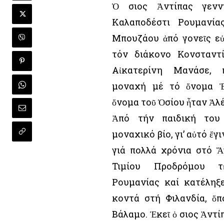
Ὁ Ὅσιος Ἀντίπας γεν
Καλαποδέστι Ρουμανία
Μπουζάου ἀπό γονεῖς εὐ
τόν διάκονο Κονσταντ
Αἰκατερίνη Μανάσε, 
μοναχή μέ τό ὄνομα Ἐ
ὄνομα τοῦ Ὁσίου ἦταν Ἀλ
Ἀπό τήν παιδική του 
μοναχικό βίο, γι’ αὐτό ἔ
γιά πολλά χρόνια στό 
Τιμίου Προδρόμου τ
Ρουμανίας καί κατέληξ
κοντά στή Φιλανδία, ὅ
Βάλαμο. Ἐκεῖ ὁ Ὅσιος Ἀν