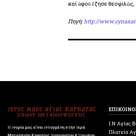
καί ἀφοῦ ἔζησε θεοφιλῶς,
Πηγή:
http://www.synaxar
ΕΠΙΚΟΙΝΩ
Ι.Ν Αγίας 
Ἡ ἐνορία μας εἶναι ἐνταγμένη στήν Ἱερά
Πλατεία Αγ
Μητρόπολη Κηφισίας Ἁμαρουσίου & Ὠρωπου.