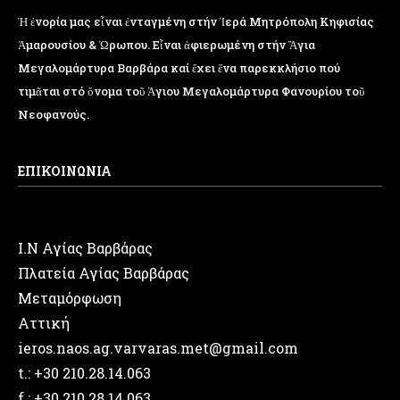
Ἡ ἐνορία μας εἶναι ἐνταγμένη στήν Ἱερά Μητρόπολη Κηφισίας
Ἁμαρουσίου & Ὠρωπου. Εἶναι ἀφιερωμένη στήν Ἅγια
Μεγαλομάρτυρα Βαρβάρα καί ἔχει ἕνα παρεκκλήσιο πού
τιμᾶται στό ὄνομα τοῦ Ἁγιου Μεγαλομάρτυρα Φανουρίου τοῦ
Νεοφανούς.
ΕΠΙΚΟΙΝΩΝΙΑ
Ι.Ν Αγίας Βαρβάρας
Πλατεία Αγίας Βαρβάρας
Μεταμόρφωση
Αττική
ieros.naos.ag.varvaras.met@gmail.com
t.: +30 210.28.14.063
f.: +30 210.28.14.063