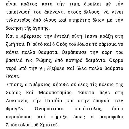
εἶναι πρῶτος κατά τήν τιμή, ὀφείλει μέ τήν
ταπείνωσή του ἀπέναντι στούς ἄλλους, νά γίνει
τελευταῖος ἀπό ὅλους καί ὑπηρέτης ὅλων μέ τήν
ἄσκηση τῆς ἀγάπης.
Καί ὁ Ἀβέρκιος τήν ἐντολή αὐτή ἔκανε πράξη στή
ζωή του. Γι’ αὐτό καί ὁ Θεός τοῦ ἔδωσε τό χάρισμα νά
κάνει πολλά θαύματα. Θεράπευσε τήν κόρη τοῦ
βασιλιά τῆς Ρώμης, ἀπό πονηρό δαιμόνιο. Θερμά
νερά ἀπό τήν γῆ ἐξέβαλε καί ἄλλα πολλά θαύματα
ἔκανε.
Ἐπίσης, ὁ Ἀβέρκιος κήρυξε σέ ὅλες τίς πόλεις τῆς
Συρίας καί Μεσοποταμίας. Ἔπειτα πῆγε στή
Λυκαονία, τήν Πισιδία καί στήν ἐπαρχία τῶν
Φρυγῶν. Ὀνομάστηκε ἰσαπόστολος, διότι
περιόδευσε καί κήρυξε ὅπως οἱ κορυφαῖοι
Ἀπόστολοι τοῦ Χριστοῦ.