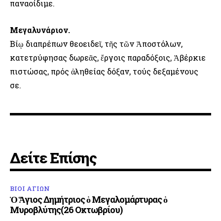
παναοίδιμε.
Μεγαλυνάριον.
Βίῳ διαπρέπων θεοειδεῖ, τῆς τῶν Ἀποστόλων,
κατετρύφησας δωρεᾶς, ἔργοις παραδόξοις, Ἀβέρκιε
πιστώσας, πρός ἀληθείας δόξαν, τούς δεξαμένους
σε.
Δείτε Επίσης
ΒΙΟΙ ΑΓΙΩΝ
Ὁ Ἅγιος Δημήτριος ὁ Μεγαλομάρτυρας ὁ
Μυροβλύτης(26 Οκτωβρίου)