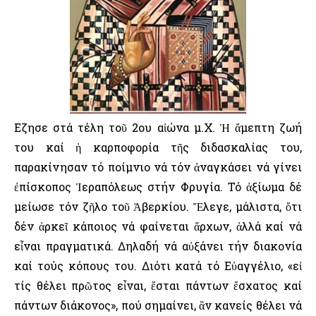
Εζησε στά τέλη τοῦ 2ου αἰώνα μ.Χ. Ἡ ἄμεπτη ζωή
του καί ἡ καρποφορία τῆς διδασκαλίας του,
παρακίνησαν τό ποίμνιο νά τόν ἀναγκάσει νά γίνει
ἐπίσκοπος Ἱεραπόλεως στήν Φρυγία. Τό ἀξίωμα δέ
μείωσε τόν ζῆλο τοῦ Ἀβερκίου. Ἔλεγε, μάλιστα, ὅτι
δέν ἀρκεῖ κάποιος νά φαίνεται ἄρχων, ἀλλά καί νά
εἶναι πραγματικά. Δηλαδή νά αὐξάνει τήν διακονία
καί τούς κόπους του. Διότι κατά τό Εὐαγγέλιο, «εἰ
τίς θέλει πρῶτος εἶναι, ἔσται πάντων ἔσχατος καί
πάντων διάκονος», πού σημαίνει, ἂν κανείς θέλει νά