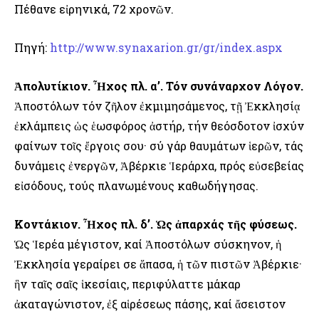
Πέθανε εἰρηνικά, 72 χρονῶν.
Πηγή:
http://www.synaxarion.gr/gr/index.aspx
Ἀπολυτίκιον. Ἦχος πλ. α’. Τόν συνάναρχον Λόγον.
Ἀποστόλων τόν ζῆλον ἐκμιμησάμενος, τῇ Ἐκκλησίᾳ
ἐκλάμπεις ὡς ἑωσφόρος ἀστήρ, τήν θεόσδοτον ἰσχύν
φαίνων τοῖς ἔργοις σου· σύ γάρ θαυμάτων ἱερῶν, τάς
δυνάμεις ἐνεργῶν, Ἀβέρκιε Ἱεράρχα, πρός εὐσεβείας
εἰσόδους, τούς πλανωμένους καθωδήγησας.
Κοντάκιον. Ἦχος πλ. δ’. Ὡς ἀπαρχάς τῆς φύσεως.
Ὡς Ἱερέα μέγιστον, καί Ἀποστόλωv σύσκηνον, ἡ
Ἐκκλησία γεραίρει σε ἅπασα, ἡ τῶν πιστῶν Ἀβέρκιε·
ἣv ταῖς σαῖς ἱκεσίαις, περιφύλαττε μάκαρ
ἀκαταγώνιστον, ἐξ αἱρέσεως πάσης, καί ἄσειστον