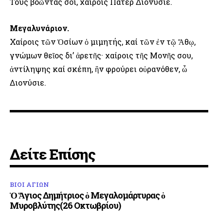
Τούς βοῶντάς σοι, χαίροις Πάτερ Διονύσιε.
Μεγαλυνάριον.
Χαίροις τῶν Ὁσίων ὁ μιμητής, καί τῶν ἐν τῷ Ἄθῳ,
γνώμων θεῖος δι’ ἀρετῆς· χαίροις τῆς Μονῆς σου,
ἀντίληψης καί σκέπη, ἣν φρούρει οὐρανόθεν, ὦ
Διονύσιε.
Δείτε Επίσης
ΒΙΟΙ ΑΓΙΩΝ
Ὁ Ἅγιος Δημήτριος ὁ Μεγαλομάρτυρας ὁ
Μυροβλύτης(26 Οκτωβρίου)