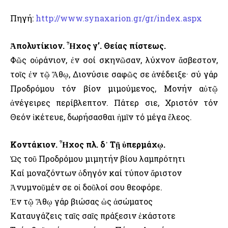
Πηγή:
http://www.synaxarion.gr/gr/index.aspx
Ἀπολυτίκιον. Ἦχος γ’. Θείας πίστεως.
Φῶς οὐράνιον, ἐν σοί σκηνῶσαν, λύχνον ἄσβεστον,
τοῖς ἐν τῷ Ἄθῳ, Διονύσιε σαφῶς σε ἀνέδειξε· σύ γάρ
Προδρόμου τόν βίον μιμούμενος, Μονήν αὐτῷ
ἀνέγειρες περίβλεπτον. Πάτερ Ὅσιε, Χριστόν τόν
Θεόν ἱκέτευε, δωρήσασθαι ἡμῖν τό μέγα ἔλεος.
Κοντάκιον. Ἦχος πλ. δ᾿ Τῇ ὑπερμάχῳ.
Ὡς τοῦ Προδρόμου μιμητήν βίου λαμπρότητι
Καί μοναζόντων ὁδηγόν καί τύπον ἄριστον
Ἀνυμνοῦμέν σε οἱ δοῦλοί σου θεοφόρε.
Ἐν τῷ Ἄθῳ γάρ βιώσας ὡς ἀσώματος
Καταυγάζεις ταῖς σαῖς πράξεσιν ἑκάστοτε