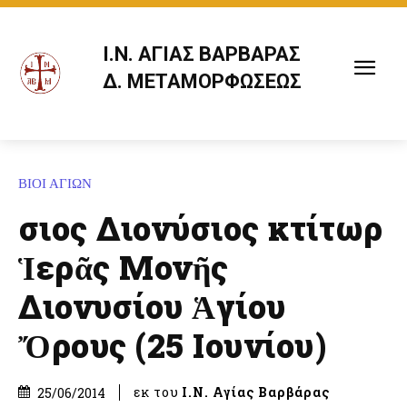
Ι.Ν. ΑΓΙΑΣ ΒΑΡΒΑΡΑΣ
Δ. ΜΕΤΑΜΟΡΦΩΣΕΩΣ
ΒΙΟΙ ΑΓΙΩΝ
Ὅσιος Διονύσιος κτίτωρ
Ἱερᾶς Μονῆς
Διονυσίου Ἁγίου
Ὄρους (25 Ιουνίου)
εκ του
Ι.Ν. Αγίας Βαρβάρας
25/06/2014