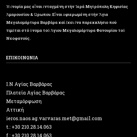
Ἡ ἐνορία μας εἶναι ἐνταγμένη στήν Ἱερά Μητρόπολη Κηφισίας
Ἁμαρουσίου & Ὠρωπου. Εἶναι ἀφιερωμένη στήν Ἅγια
Μεγαλομάρτυρα Βαρβάρα καί ἔχει ἕνα παρεκκλήσιο πού
τιμᾶται στό ὄνομα τοῦ Ἁγιου Μεγαλομάρτυρα Φανουρίου τοῦ
Νεοφανούς.
ΕΠΙΚΟΙΝΩΝΙΑ
Ι.Ν Αγίας Βαρβάρας
Πλατεία Αγίας Βαρβάρας
Μεταμόρφωση
Αττική
ieros.naos.ag.varvaras.met@gmail.com
t.: +30 210.28.14.063
f.: +30 210.28.14.063