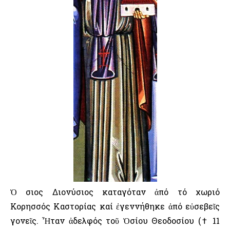
Ὁ Ὅσιος Διονύσιος καταγόταν ἀπό τό χωριό
Κορησσός Καστορίας καί ἐγεννήθηκε ἀπό εὐσεβεῖς
γονεῖς. Ἦταν ἀδελφός τοῦ Ὁσίου Θεοδοσίου († 11