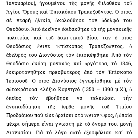
Ἰανουαρίου), ἡγουμένου τῆς μονῆς Φιλοθέου τοῦ
Ἁγίου Ὄρους καί Ἐπισκόπου Τραπεζοῦντος. Ὁ Ὅσιος,
σέ νεαρή ἡλικία, ἀκολούθησε τόν ἀδελφό του
Θεοδόσιο. Ἀπό ἐκεῖνον ἐδιδάχθηκε τά τῆς μοναχικῆς
πολιτείας καί τοῦ ἀσκητικοῦ βίου. Ὅταν ὁ Ὅσιος
Θεοδόσιος ἔγινε Ἐπίσκοπος Τραπεζοῦντος, ὁ
ἀδελφός του Διονύσιος τόν ἐπισκέφθηκε. Ἀπό τόν
Θεοδόσιο ἐκάρη μοναχός καί ἀργότερα, τό 1346,
ἐχειροτονήθηκε πρεσβύτερος ἀπό τόν Ἐπίσκοπο
Ἱερισσοῦ. Ὁ Ὅσιος Διονύσιος ἐγνωρίσθηκε μέ τόν
αὐτοκράτορα Ἀλέξιο Κομνηνό (1350 – 1390 μ.Χ.), ὁ
ὁποῖος τόν ἐβοήθησε νά τελειώσει τήν
ἀνοικοδόμηση τῆς ἱερᾶς μονῆς τοῦ Τιμίου
Προδρόμου πού εἶχε ἀρχίσει στό Ἄγιον Ὄρος, ἡ ὁποία
μέχρι σήμερα εἶναι γνωστή μέ τό ὄνομά του, μονή
Διονυσίου. Γιά τό λόγο αὐτό ἐξασφάλισε καί τό