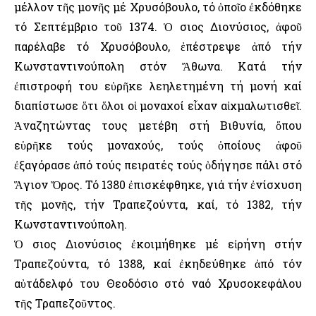
μέλλον τῆς μονῆς μέ Χρυσόβουλο, τό ὁποῖο ἐκδόθηκε
τό Σεπτέμβριο τοῦ 1374. Ὁ Ὅσιος Διονύσιος, ἀφοῦ
παρέλαβε τό Χρυσόβουλο, ἐπέστρεψε ἀπό τήν
Κωνσταντινούπολη στόν Ἄθωνα. Κατά τήν
ἐπιστροφή του εὑρῆκε λεηλετημένη τή μονή καί
διαπίστωσε ὅτι ὅλοι οἱ μοναχοί εἶχαν αἰχμαλωτισθεῖ.
Ἀναζητώντας τους μετέβη στή Βιθυνία, ὅπου
εὑρῆκε τούς μοναχούς, τούς ὁποίους ἀφοῦ
ἐξαγόρασε ἀπό τούς πειρατές τούς ὁδήγησε πάλι στό
Ἅγιον Ὄρος. Τό 1380 ἐπισκέφθηκε, γιά τήν ἐνίσχυση
τῆς μονῆς, τήν Τραπεζούντα, καί, τό 1382, τήν
Κωνσταντινούπολη.
Ὁ Ὅσιος Διονύσιος ἐκοιμήθηκε μέ εἰρήνη στήν
Τραπεζούντα, τό 1388, καί ἐκηδεύθηκε ἀπό τόν
αὐτάδελφό του Θεοδόσιο στό ναό Χρυσοκεφάλου
τῆς Τραπεζοῦντος.