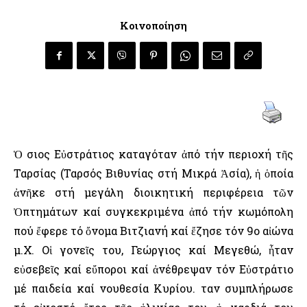
Κοινοποίηση
Ὁ Ὅσιος Εὐστράτιος καταγόταν ἀπό τήν περιοχή τῆς
Ταρσίας (Ταρσός Βιθυνίας στή Μικρά Ἀσία), ἡ ὁποία
ἀνῆκε στή μεγάλη διοικητική περιφέρεια τῶν
Ὀπτημάτων καί συγκεκριμένα ἀπό τήν κωμόπολη
πού ἔφερε τό ὄνομα Βιτζιανή καί ἔζησε τόν 9ο αἰώνα
μ.Χ. Οἱ γονεῖς του, Γεώργιος καί Μεγεθώ, ἦταν
εὐσεβεῖς καί εὔποροι καί ἀνέθρεψαν τόν Εὐστράτιο
μέ παιδεία καί νουθεσία Κυρίου. Ὅταν συμπλήρωσε