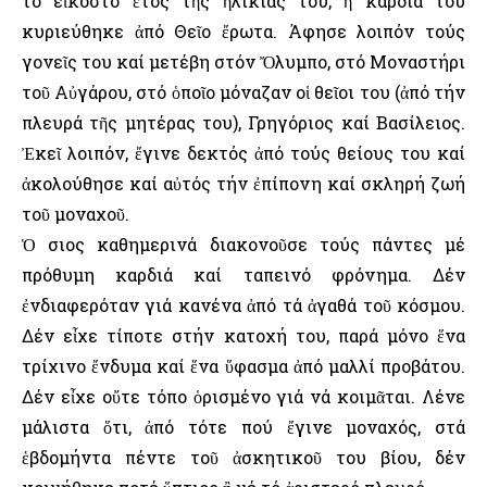
τό εἰκοστό ἔτος τῆς ἡλικίας του, ἡ καρδιά του
κυριεύθηκε ἀπό Θεῖο ἔρωτα. Άφησε λοιπόν τούς
γονεῖς του καί μετέβη στόν Ὄλυμπο, στό Μοναστήρι
τοῦ Αὐγάρου, στό ὁποῖο μόναζαν οἱ θεῖοι του (ἀπό τήν
πλευρά τῆς μητέρας του), Γρηγόριος καί Βασίλειος.
Ἐκεῖ λοιπόν, ἔγινε δεκτός ἀπό τούς θείους του καί
ἀκολούθησε καί αὐτός τήν ἐπίπονη καί σκληρή ζωή
τοῦ μοναχοῦ.
Ὁ Ὅσιος καθημερινά διακονοῦσε τούς πάντες μέ
πρόθυμη καρδιά καί ταπεινό φρόνημα. Δέν
ἐνδιαφερόταν γιά κανένα ἀπό τά ἀγαθά τοῦ κόσμου.
Δέν εἶχε τίποτε στήν κατοχή του, παρά μόνο ἕνα
τρίχινο ἔνδυμα καί ἕνα ὕφασμα ἀπό μαλλί προβάτου.
Δέν εἶχε οὔτε τόπο ὁρισμένο γιά νά κοιμᾶται. Λένε
μάλιστα ὅτι, ἀπό τότε πού ἔγινε μοναχός, στά
ἑβδομήντα πέντε τοῦ ἀσκητικοῦ του βίου, δέν