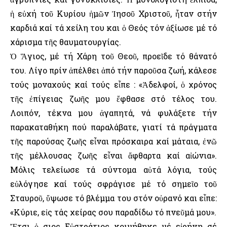
ἡ εὐχή τοῦ Κυρίου ἡμῶν Ἰησοῦ Χριστοῦ, ἦταν στήν
καρδιά καί τά χείλη του και ὁ Θεός τόν ἀξίωσε μέ τό
χάρισμα τῆς θαυματουργίας.
Ὁ Ἅγιος, μέ τή Χάρη τοῦ Θεοῦ, προεῖδε τό θάνατό
του. Λίγο πρίν ἀπέλθει ἀπό τήν παροῦσα ζωή, κάλεσε
τούς μοναχούς καί τούς εἶπε : «Ἀδελφοί, ὁ χρόνος
τῆς ἐπίγειας ζωῆς μου ἔφθασε στό τέλος του.
Λοιπόν, τέκνα μου ἀγαπητά, νά φυλάξετε τήν
παρακαταθήκη πού παραλάβατε, γιατί τά πράγματα
τῆς παρούσας ζωῆς εἶναι πρόσκαιρα καί μάταια, ἐνῶ
τῆς μέλλουσας ζωῆς εἶναι ἄφθαρτα καί αἰώνια».
Μόλις τελείωσε τά σύντομα αὐτά λόγια, τούς
εὐλόγησε καί τούς σφράγισε μέ τό σημεῖο τοῦ
Σταυροῦ, ὕψωσε τό βλέμμα του στόν οὐρανό και εἶπε:
«Κύριε, εἰς τάς χείρας σου παραδίδω τό πνεῦμά μου».
Ἔτσι ὁ Ὅσιος Εὐστράτιος κοιμήθηκε μέ εἰρήνη σέ