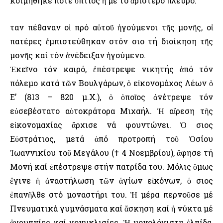
κοιμήθηκε ποτέ ὕπτιος ἢ μέ τό ἀριστερό πλευρό.
Ὅταν πέθαναν οἱ πρό αὐτοῦ ἡγούμενοι τῆς μονῆς, οἱ
πατέρες ἐμπιστεύθηκαν στόν Ὅσιο τή διοίκηση τῆς
μονῆς καί τόν ἀνέδειξαν ἡγούμενο.
Ἐκεῖνο τόν καιρό, ἐπέστρεψε νικητής ἀπό τόν
πόλεμο κατά τῶν Βουλγάρων, ὁ εἰκονομάχος Λέων ὁ
Ε’ (813 – 820 μ.Χ.), ὁ ὁποῖος ἀνέτρεψε τόν
εὐσεβέστατο αὐτοκράτορα Μιχαήλ. Ἡ αἵρεση τῆς
εἰκονομαχίας ἄρχισε νά φουντώνει. Ὁ Ὅσιος
Εὐστράτιος, μετά ἀπό προτροπή τοῦ Ὁσίου
Ἰωαννικίου τοῦ Μεγάλου († 4 Νοεμβρίου), ἄφησε τή
Μονή καί ἐπέστρεψε στήν πατρίδα του. Μόλις ὅμως
ἔγινε ἡ ἀναστήλωση τῶν ἁγίων εἰκόνων, ὁ Ὅσιος
ἐπανῆλθε στό μοναστήρι του. Ἡ μέρα περνοῦσε μέ
Πνευματικά γυμνάσματα καί ἄσκηση καί ἡ νύκτα μέ
ἀγρυπνίες καί γονυκλισίες. Ἡ μονολόγιστη ἐλπίδα,