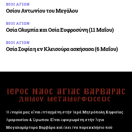
ΒΙΟΙ ΑΓΙΩΝ
Οσίου Αντωνίου του Μεγάλου
ΒΙΟΙ ΑΓΙΩΝ
Οσία Ολυμπία και Οσία Ευφροσύνη (11 Μαΐου)
ΒΙΟΙ ΑΓΙΩΝ
Οσία Σοφία η εν Κλεισούρα ασκήσασα (6 Μαΐου)
Ἡ ἐνορία μας εἶναι ἐνταγμένη στήν Ἱερά Μητρόπολη Κηφισίας
Ἁμαρουσίου & Ὠρωπου. Εἶναι ἀφιερωμένη στήν Ἅγια
Μεγαλομάρτυρα Βαρβάρα καί ἔχει ἕνα παρεκκλήσιο πού